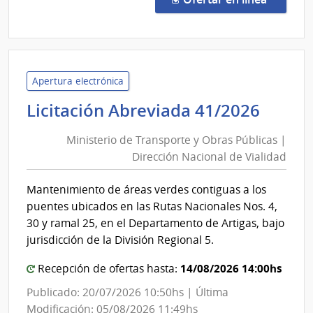
42/2
|
Minis
de
Tran
Apertura electrónica
y
Minis
Licitación Abreviada 41/2026
Obra
de
Públi
Ministerio de Transporte y Obras Públicas |
Trans
|
Dirección Nacional de Vialidad
y
Direc
Obra
Naci
Mantenimiento de áreas verdes contiguas a los
Públi
de
puentes ubicados en las Rutas Nacionales Nos. 4,
Viali
|
30 y ramal 25, en el Departamento de Artigas, bajo
Direc
jurisdicción de la División Regional 5.
Nacio
14/08/2026 14:00hs
Recepción de ofertas hasta:
de
Viali
Publicado: 20/07/2026 10:50hs | Última
Modificación: 05/08/2026 11:49hs