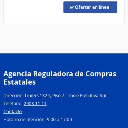
por
en la c
Ofertar en línea
Exce
59/2
|
Univ
Tecno
del
Urug
|
Univ
Agencia Reguladora de Compras
Tecno
Estatales
del
Urug
Dirección:
Liniers 1324, Piso 7 - Torre Ejecutiva Sur
Teléfono:
2903 11 11
Contacto
Horario de atención:
9:00 a 17:00