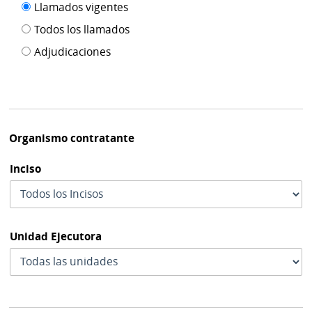
Filtro tipo
Llamados vigentes
por
de
fecha
Todos los llamados
de
publicación
Adjudicaciones
modif
Organismo contratante
Inciso
Unidad Ejecutora