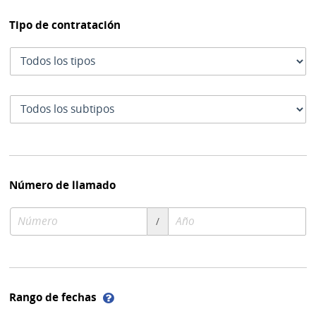
Tipo de contratación
Tipo
de
contratación
Subtipo
de
contratación
Número de llamado
Número
Año
/
de
de
compra
compra
Ayuda
Rango de fechas
sobre