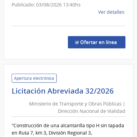
Publicado: 03/08/2026 13:40hs
de
Ver detalles
la
comp
Comp
por
en la c
Ofertar en línea
Exce
43/2
|
Minis
de
Apertura electrónica
Turi
Minis
Licitación Abreviada 32/2026
|
de
Direc
Ministerio de Transporte y Obras Públicas |
Trans
Gene
Dirección Nacional de Vialidad
y
de
Obra
Secre
"Construcción de una alcantarilla tipo H sin tapada
Públi
en Ruta 7, km 3, División Regional 3,