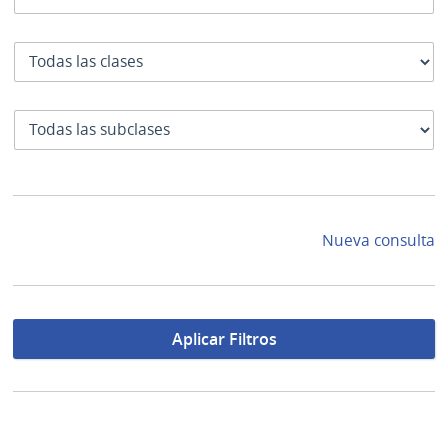
Clase
SubClase
Nueva consulta
Aplicar Filtros