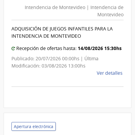
de
Corr
Intendencia de Montevideo | Intendencia de
Montevideo
|
Montevideo
Admi
|
Naci
Intendencia
ADQUISICIÓN DE JUEGOS INFANTILES PARA LA
de
de
INTENDENCIA DE MONTEVIDEO
Corr
Montevideo
14/08/2026 15:30hs
Recepción de ofertas hasta:
Publicado: 20/07/2026 00:00hs | Última
Modificación: 03/08/2026 13:00hs
de
Ver detalles
la
comp
Licit
Abre
A189
|
Inte
Apertura electrónica
de