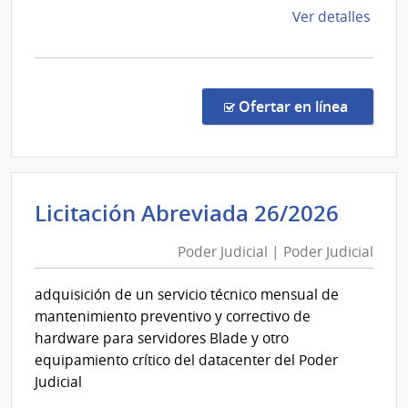
y
de
de
Ver detalles
Tras
Casinos
la
Eléct
comp
Comp
Direc
en la c
Ofertar en línea
73/2
|
Minis
de
Pode
Licitación Abreviada 26/2026
Econ
Judici
y
Poder Judicial | Poder Judicial
|
Fina
Pode
|
adquisición de un servicio técnico mensual de
Direc
Judici
mantenimiento preventivo y correctivo de
Gene
hardware para servidores Blade y otro
de
equipamiento crítico del datacenter del Poder
Casi
Judicial