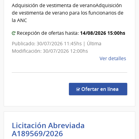
|
Adquisición de vestimenta de veranoAdquisición
Admi
de vestimenta de verano para los funcionarios de
Nacio
la ANC
de
14/08/2026 15:00hs
Corre
Recepción de ofertas hasta:
Publicado: 30/07/2026 11:45hs | Última
Modificación: 30/07/2026 12:00hs
de
Ver detalles
la
comp
Conc
de
en la c
Ofertar en línea
Preci
22/2
|
Admin
Licitación Abreviada
Naci
Intendencia
A189569/2026
de