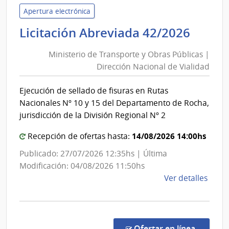
de
Apertura electrónica
Usin
Minis
Licitación Abreviada 42/2026
y
de
Tras
Ministerio de Transporte y Obras Públicas |
Trans
Eléct
Dirección Nacional de Vialidad
y
|
Obra
Admin
Ejecución de sellado de fisuras en Rutas
Públi
Naci
Nacionales Nº 10 y 15 del Departamento de Rocha,
de
|
jurisdicción de la División Regional Nº 2
Usin
Direc
y
14/08/2026 14:00hs
Nacio
Recepción de ofertas hasta:
Tras
de
Publicado: 27/07/2026 12:35hs | Última
Eléct
Viali
Modificación: 04/08/2026 11:50hs
de
Ver detalles
la
comp
Licit
Abre
en la co
Ofertar en línea