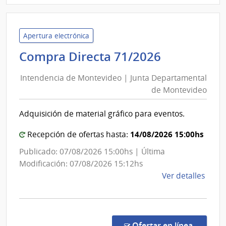
P189
|
Inte
Apertura electrónica
de
Intendenc
Compra Directa 71/2026
Mont
de
|
Intendencia de Montevideo | Junta Departamental
Inte
Montevid
de Montevideo
de
|
Mont
Junta
Adquisición de material gráfico para eventos.
Departam
de
14/08/2026 15:00hs
Recepción de ofertas hasta:
Montevid
Publicado: 07/08/2026 15:00hs | Última
Modificación: 07/08/2026 15:12hs
de
Ver detalles
la
comp
Comp
Direc
en la c
Ofertar en línea