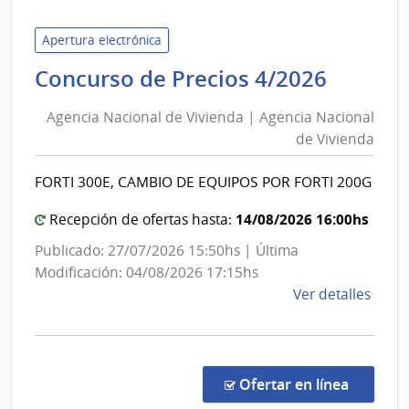
Naci
de
Apertura electrónica
Vivi
Agenci
Concurso de Precios 4/2026
|
Nacion
Agen
Agencia Nacional de Vivienda | Agencia Nacional
de
Naci
de Vivienda
Vivien
de
|
Vivi
FORTI 300E, CAMBIO DE EQUIPOS POR FORTI 200G
Agenci
Nacion
14/08/2026 16:00hs
Recepción de ofertas hasta:
de
Publicado: 27/07/2026 15:50hs | Última
Vivien
Modificación: 04/08/2026 17:15hs
de
Ver detalles
la
comp
Conc
de
en la co
Ofertar en línea
Preci