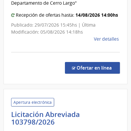
|
Departamento de Cerro Largo"
Direc
14/08/2026 14:00hs
Nacio
Recepción de ofertas hasta:
de
Publicado: 29/07/2026 15:45hs | Última
Viali
Modificación: 05/08/2026 14:18hs
de
Ver detalles
la
comp
Licit
Abre
en la co
Ofertar en línea
32/2
|
Minis
de
Tran
Apertura electrónica
y
Licitación Abreviada
Obra
Administración
103798/2026
Públi
Nacional
|