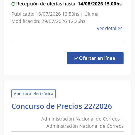
14/08/2026 15:00hs
Recepción de ofertas hasta:
Publicado: 16/07/2026 13:50hs | Última
Modificación: 29/07/2026 12:26hs
de
Ver detalles
la
comp
Licit
Abre
en la co
Ofertar en línea
26/2
|
Pode
Judici
|
Apertura electrónica
Pode
Admin
Concurso de Precios 22/2026
Judici
Nacio
Administración Nacional de Correos |
de
Adminstración Nacional de Correos
Corre