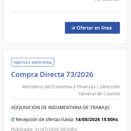
Usinas
la
y
comp
Trasmisiones
Licit
Abre
Eléctricas
en la co
Ofertar en línea
1039
|
Admin
Naci
de
Apertura electrónica
Usin
Ministerio
Compra Directa 73/2026
y
de
Tras
Ministerio de Economía y Finanzas | Dirección
Economía
Eléct
General de Casinos
y
|
Finanzas
Admin
ADQUISICIÓN DE INDUMENTARIA DE TRABAJO
|
Naci
de
Dirección
14/08/2026 15:00hs
Recepción de ofertas hasta:
Usin
General
Publicado: 31/07/2026 09:20hs