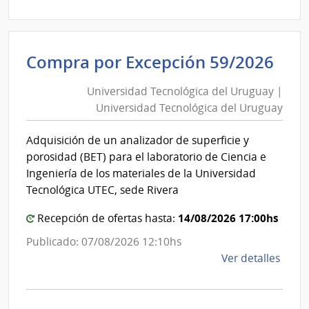
4/20
|
Agen
Uni
Compra por Excepción 59/2026
Naci
Tec
de
Universidad Tecnológica del Uruguay |
del
Vivi
Universidad Tecnológica del Uruguay
Ur
|
Agen
|
Adquisición de un analizador de superficie y
Naci
Uni
porosidad (BET) para el laboratorio de Ciencia e
de
Tec
Ingeniería de los materiales de la Universidad
Vivi
del
Tecnológica UTEC, sede Rivera
Ur
14/08/2026 17:00hs
Recepción de ofertas hasta:
Publicado: 07/08/2026 12:10hs
de
Ver detalles
la
comp
Comp