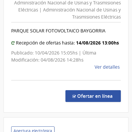
Administración Nacional de Usinas y Trasmisiones
de
Eléctricas | Administración Nacional de Usinas y
Usi
Trasmisiones Eléctricas
y
Tra
PARQUE SOLAR FOTOVOLTAICO BAYGORRIA
Elé
|
14/08/2026 13:00hs
Recepción de ofertas hasta:
Adm
Publicado: 10/04/2026 15:05hs | Última
Nac
Modificación: 04/08/2026 14:28hs
de
de
Ver detalles
Usi
la
y
comp
Tra
Licit
Públi
en la co
Elé
Ofertar en línea
1037
|
Admin
Naci
de
Apertura electrónica