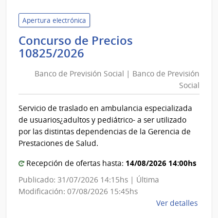
de
Educ
Apertura electrónica
y
Concurso de Precios
Cultu
Banco
10825/2026
|
de
Insti
Banco de Previsión Social | Banco de Previsión
Previsión
de
Social
Social
Inves
|
Bioló
Servicio de traslado en ambulancia especializada
Clem
Banco
de usuarios¿adultos y pediátrico- a ser utilizado
Estab
de
por las distintas dependencias de la Gerencia de
Previsión
Prestaciones de Salud.
Social
14/08/2026 14:00hs
Recepción de ofertas hasta:
Publicado: 31/07/2026 14:15hs | Última
Modificación: 07/08/2026 15:45hs
de
Ver detalles
la