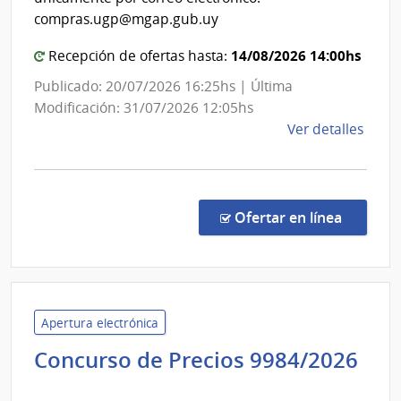
General
compras.ugp@mgap.gub.uy
de
14/08/2026 14:00hs
Recepción de ofertas hasta:
Secretaría
Publicado: 20/07/2026 16:25hs | Última
Modificación: 31/07/2026 12:05hs
de
Ver detalles
la
comp
PFI
-
en la co
Ofertar en línea
Comp
de
preci
1202
|
Apertura electrónica
Minis
Concurso de Precios 9984/2026
de
Banco
Gana