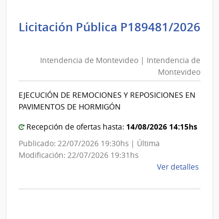
Banc
de
Licitación Pública P189481/2026
Previ
Intendencia
Socia
de
|
Intendencia de Montevideo | Intendencia de
Montevideo
Banc
Montevideo
de
|
Previ
Intendencia
EJECUCIÓN DE REMOCIONES Y REPOSICIONES EN
Socia
de
PAVIMENTOS DE HORMIGÓN
Montevideo
14/08/2026 14:15hs
Recepción de ofertas hasta:
Publicado: 22/07/2026 19:30hs | Última
Modificación: 22/07/2026 19:31hs
de
Ver detalles
la
comp
Licit
Públi