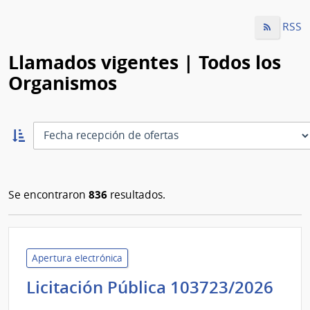
RSS
Llamados vigentes | Todos los
Organismos
Ordernar
ascendente:
Ordenar
836
Se encontraron
resultados.
Apertura electrónica
Adm
Licitación Pública 103723/2026
Nac