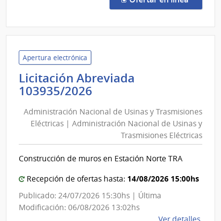
71/2
|
Inte
de
Mont
Apertura electrónica
|
Licitación Abreviada
Junta
Administración
103935/2026
Depa
Nacional
de
Administración Nacional de Usinas y Trasmisiones
de
Mont
Eléctricas | Administración Nacional de Usinas y
Usinas
Trasmisiones Eléctricas
y
Trasmisiones
Construcción de muros en Estación Norte TRA
Eléctricas
|
14/08/2026 15:00hs
Recepción de ofertas hasta:
Administración
Publicado: 24/07/2026 15:30hs | Última
Nacional
Modificación: 06/08/2026 13:02hs
de
de
Ver detalles