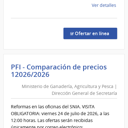
de
Ver detalles
la
comp
Licit
Abre
en la co
Ofertar en línea
41/2
|
Minis
de
PFI - Comparación de precios
Tran
Ministerio
12026/2026
y
de
Obra
Ministerio de Ganadería, Agricultura y Pesca |
Ganadería,
Públi
Dirección General de Secretaría
|
Agricultura
Direc
y
Reformas en las oficinas del SNIA. VISITA
Naci
Pesca
OBLIGATORIA: viernes 24 de julio de 2026, a las
de
|
12:00 horas. Las ofertas serán recibidas
Viali
Dirección
únicamente por correo electrónico: