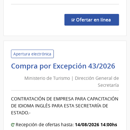
comp
Conc
de
en la co
Ofertar en línea
Preci
1082
|
Banc
de
Apertura electrónica
Previ
Min
Compra por Excepción 43/2026
Socia
de
|
Ministerio de Turismo | Dirección General de
Tu
Banc
Secretaría
|
de
Dir
Previ
CONTRATACIÓN DE EMPRESA PARA CAPACITACIÓN
Gen
Socia
DE IDIOMA INGLÉS PARA ESTA SECRETARÍA DE
de
ESTADO.-
Sec
14/08/2026 14:00hs
Recepción de ofertas hasta: