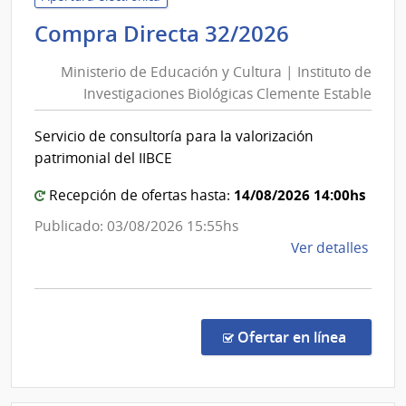
Usin
Ministerio
Compra Directa 32/2026
y
de
Tras
Ministerio de Educación y Cultura | Instituto de
Educación
Eléct
Investigaciones Biológicas Clemente Estable
y
|
Cultura
Admin
Servicio de consultoría para la valorización
|
Naci
patrimonial del IIBCE
de
Instituto
Usin
de
14/08/2026 14:00hs
Recepción de ofertas hasta:
y
Investiga
Publicado: 03/08/2026 15:55hs
Tras
Biológicas
de
Ver detalles
Eléct
Clemente
la
Estable
comp
Comp
Direc
en la co
Ofertar en línea
32/2
|
Minis