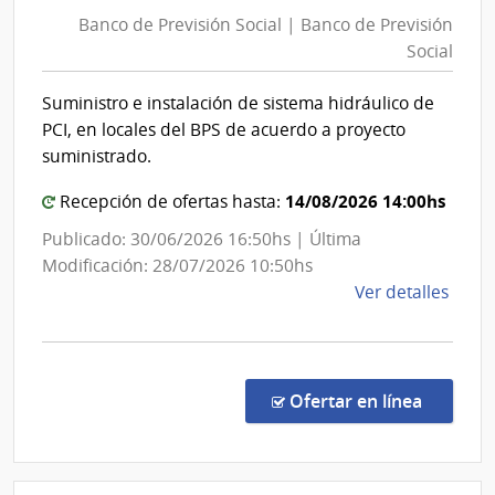
de
Agric
Banco de Previsión Social | Banco de Previsión
Previsión
y
Social
Social
Pesc
|
|
Suministro e instalación de sistema hidráulico de
Direc
Banco
PCI, en locales del BPS de acuerdo a proyecto
Gene
de
suministrado.
de
Previsión
Secre
Social
14/08/2026 14:00hs
Recepción de ofertas hasta:
Publicado: 30/06/2026 16:50hs | Última
Modificación: 28/07/2026 10:50hs
de
Ver detalles
la
comp
Conc
de
en la co
Ofertar en línea
Preci
9984
|