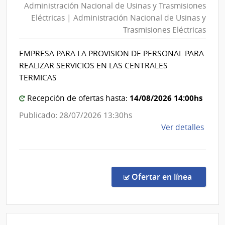
Administración Nacional de Usinas y Trasmisiones
de
Direc
Eléctricas | Administración Nacional de Usinas y
Usinas
Naci
Trasmisiones Eléctricas
y
de
Viali
Trasmisiones
EMPRESA PARA LA PROVISION DE PERSONAL PARA
Eléctricas
REALIZAR SERVICIOS EN LAS CENTRALES
|
TERMICAS
Administración
14/08/2026 14:00hs
Recepción de ofertas hasta:
Nacional
de
Publicado: 28/07/2026 13:30hs
Usinas
de
Ver detalles
y
la
Trasmisiones
comp
Licit
Eléctricas
Abre
en la co
Ofertar en línea
1037
|
Admin
Naci