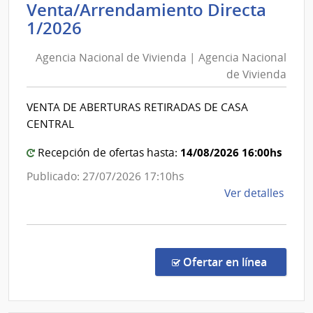
Venta/Arrendamiento Directa
Mont
Agencia
|
1/2026
Inte
Nacional
de
Agencia Nacional de Vivienda | Agencia Nacional
de
Mont
de Vivienda
Vivienda
|
VENTA DE ABERTURAS RETIRADAS DE CASA
Agencia
CENTRAL
Nacional
de
14/08/2026 16:00hs
Recepción de ofertas hasta:
Vivienda
Publicado: 27/07/2026 17:10hs
de
Ver detalles
la
comp
Vent
Direc
en la c
Ofertar en línea
1/20
|
Agen