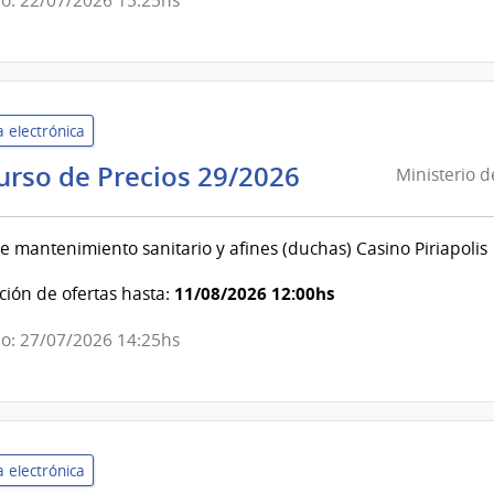
o: 22/07/2026 15:25hs
de
Servicios
Ganaderos
 electrónica
Ministerio
urso de Precios 29/2026
Ministerio 
de
Economía
e mantenimiento sanitario y afines (duchas) Casino Piriapolis
y
Finanzas
11/08/2026 12:00hs
ión de ofertas hasta:
|
o: 27/07/2026 14:25hs
Dirección
General
de
Casinos
 electrónica