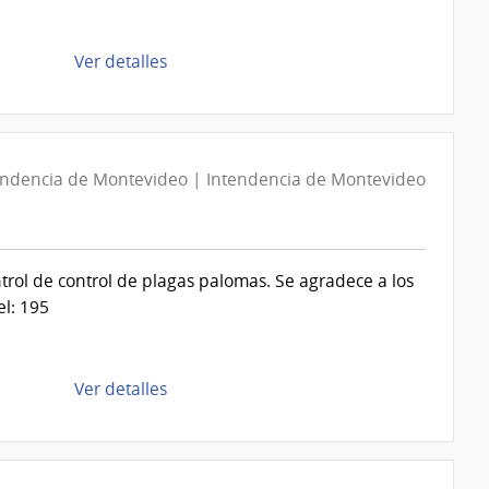
|
Comando
General
de
Ver detalles
del
la
Ejército
compra
Compra
Directa
endencia de Montevideo | Intendencia de Montevideo
D193932/2026
|
Intendencia
de
ontrol de control de plagas palomas. Se agradece a los
Montevideo
l: 195
|
Intendencia
de
de
Ver detalles
Montevideo
la
compra
Compra