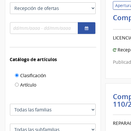
las
Tipo
Apertura
fechas
como
de
Comp
se
fecha
usan
Rango
por
de
el
LICENCI
fechas
cual
se
Recepc
filtra
Catálogo de artículos
Publicad
Filtro de
Clasificación
catálogo
Artículo
de
Comp
artículos
110/
Familia
REPARAC
Subfamilia