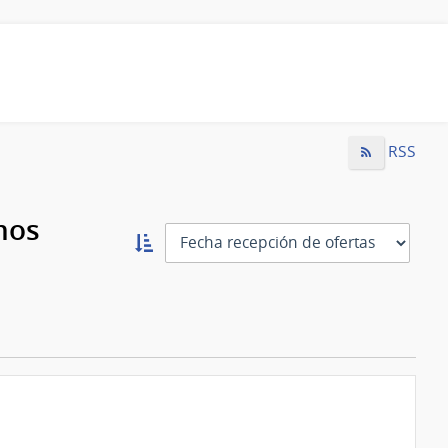
RSS
mos
Ordernar
ascendente:
Ordenar