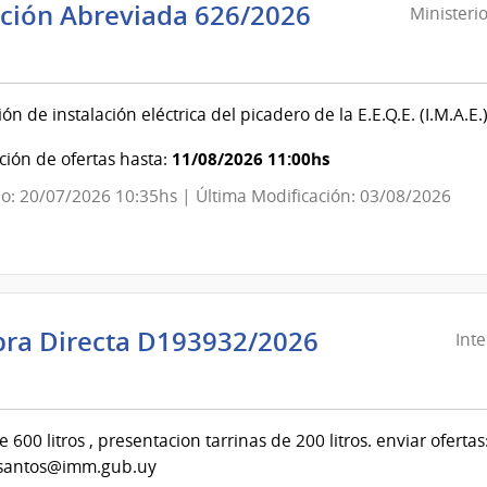
ación Abreviada 626/2026
Ministeri
sterio
nsa
n de instalación eléctrica del picadero de la E.E.Q.E. (I.M.A.E.)
onal
11/08/2026 11:00hs
ión de ofertas hasta:
ando
o: 20/07/2026 10:35hs | Última Modificación: 03/08/2026
ral
ito
ra Directa D193932/2026
Int
ndencia
evideo
e 600 litros , presentacion tarrinas de 200 litros. enviar ofer
santos@imm.gub.uy
ndencia