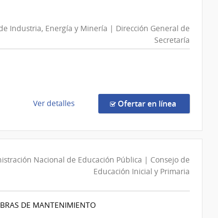
Directa
D193137/2026
|
 de Industria, Energía y Minería | Dirección General de
Intendencia
Secretaría
de
Montevideo
|
Intendencia
de
de
en la comp
Ver detalles
Ofertar en línea
Montevideo
la
compra
Compra
Directa
istración Nacional de Educación Pública | Consejo de
324/2026
Educación Inicial y Primaria
|
Ministerio
de
 OBRAS DE MANTENIMIENTO
Industria,