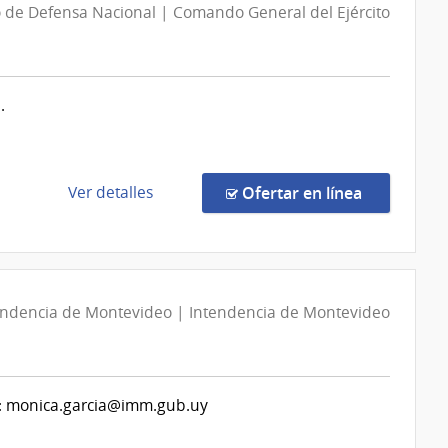
o de Defensa Nacional | Comando General del Ejército
.
de
en la comp
Ver detalles
Ofertar en línea
la
compra
Licitación
Abreviada
626/2026
endencia de Montevideo | Intendencia de Montevideo
|
Ministerio
de
tas: monica.garcia@imm.gub.uy
Defensa
Nacional