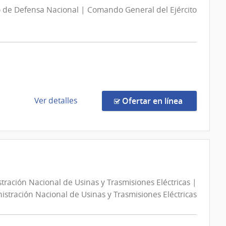
29/2026
Ganaderos
o de Defensa Nacional | Comando General del Ejército
|
Ministerio
de
Economía
y
Finanzas
|
Dirección
de
en la comp
Ver detalles
Ofertar en línea
General
la
de
compra
Casinos
Licitación
Abreviada
431/2026
|
tración Nacional de Usinas y Trasmisiones Eléctricas |
Ministerio
istración Nacional de Usinas y Trasmisiones Eléctricas
de
Defensa
Nacional