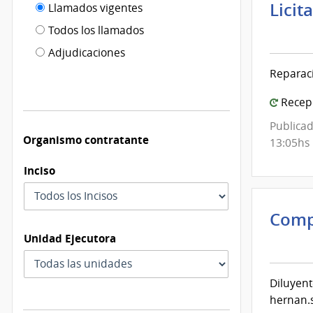
Filtro tipo
Licit
Llamados vigentes
por
Mini
de
fecha
Todos los llamados
de
de
publicación
Adjudicaciones
Defe
modificación
Reparació
Naci
|
Recepc
Com
Publicad
Gene
Organismo contratante
13:05hs
del
Ejérc
Inciso
Comp
Inte
Unidad Ejecutora
de
Mont
Diluyent
|
hernan.
Inte