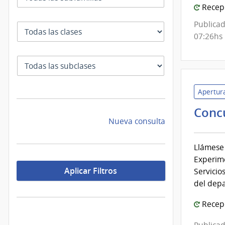
Recepc
Publicad
Clase
07:26hs
SubClase
Apertura
Conc
Nueva consulta
Llámese 
Experime
Aplicar Filtros
Servicio
del dep
Recepc