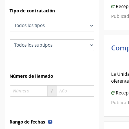
de
Recepc
Tipo de contratación
Mont
Publicad
Tipo
de
contratación
Subtipo
Comp
de
Inte
contratación
de
Mont
La Unida
Número de llamado
|
oferente
Inte
Número
Año
de
/
Recepc
de
de
Mont
compra
compra
Publicad
Ayuda
Rango de fechas
sobre