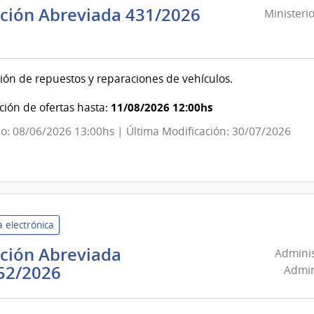
ación Abreviada 431/2026
Ministeri
sterio
nsa
ión de repuestos y reparaciones de vehículos.
onal
11/08/2026 12:00hs
ión de ofertas hasta:
ando
o: 08/06/2026 13:00hs | Última Modificación: 30/07/2026
ral
ito
 electrónica
ación Abreviada
Adminis
Administración
52/2026
Admin
Nacional
de