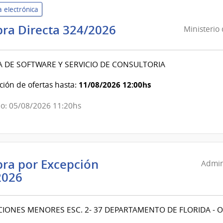
 electrónica
Ministerio
ra Directa 324/2026
Ministerio
de
Industria,
A DE SOFTWARE Y SERVICIO DE CONSULTORIA
Energía
y
11/08/2026 12:00hs
ión de ofertas hasta:
Minería
|
o: 05/08/2026 11:20hs
Dirección
General
de
Secretaría
ra por Excepción
Admin
Administración
2026
Nacional
de
IONES MENORES ESC. 2- 37 DEPARTAMENTO DE FLORIDA -
Educación