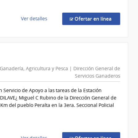
Energía
y
Minería
de
en la comp
Ver detalles
Ofertar en línea
|
la
Dirección
compra
General
Compra
de
por
Secretaría
Excepción
110/2026
 Ganadería, Agricultura y Pesca | Dirección General de
|
Servicios Ganaderos
Administración
Nacional
 Servicio de Apoyo a las tareas de la Estación
de
 ¿DILAVE¿ Miguel C Rubino de la Dirección General de
Educación
m del pueblo Peralta en la 3era. Seccional Policial
Pública
|
Consejo
de
Educación
de