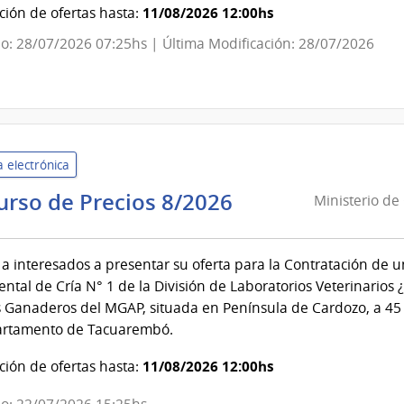
Pública
11/08/2026 12:00hs
ión de ofertas hasta:
|
o: 28/07/2026 07:25hs | Última Modificación: 28/07/2026
Consejo
de
Educación
Inicial
y
 electrónica
Primaria
Ministerio
urso de Precios 8/2026
Ministerio de
de
Ganadería,
a interesados a presentar su oferta para la Contratación de un
Agricultura
ntal de Cría N° 1 de la División de Laboratorios Veterinarios
y
s Ganaderos del MGAP, situada en Península de Cardozo, a 45 K
Pesca
artamento de Tacuarembó.
|
Dirección
11/08/2026 12:00hs
ión de ofertas hasta:
General