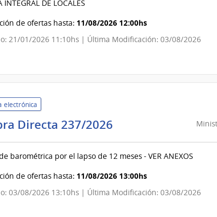
A INTEGRAL DE LOCALES
Usinas
y
11/08/2026 12:00hs
ión de ofertas hasta:
Trasmisiones
o: 21/01/2026 11:10hs | Última Modificación: 03/08/2026
Eléctricas
|
Administración
Nacional
de
 electrónica
Usinas
y
Ministerio
ra Directa 237/2026
Minist
Trasmisiones
del
Eléctricas
Interior
 de barométrica por el lapso de 12 meses - VER ANEXOS
|
Secretaría
11/08/2026 13:00hs
ión de ofertas hasta:
del
o: 03/08/2026 13:10hs | Última Modificación: 03/08/2026
Ministerio
del