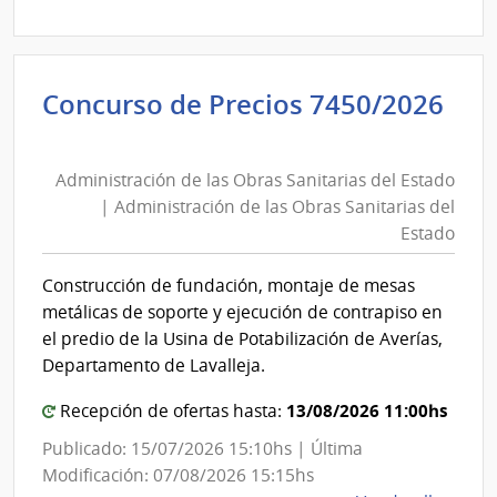
9976
|
Banc
Concurso de Precios 7450/2026
de
Administración
Previ
de
Socia
Administración de las Obras Sanitarias del Estado
las
|
| Administración de las Obras Sanitarias del
Banc
Obras
Estado
de
Sanitarias
Previ
del
Construcción de fundación, montaje de mesas
Socia
Estado
metálicas de soporte y ejecución de contrapiso en
|
el predio de la Usina de Potabilización de Averías,
Administración
Departamento de Lavalleja.
de
13/08/2026 11:00hs
Recepción de ofertas hasta:
las
Obras
Publicado: 15/07/2026 15:10hs | Última
Sanitarias
Modificación: 07/08/2026 15:15hs