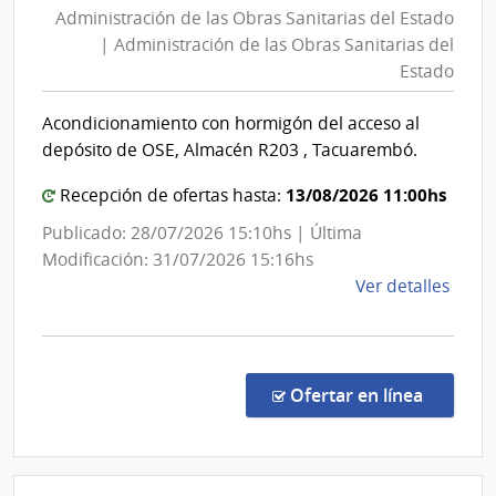
Administración de las Obras Sanitarias del Estado
las
| Administración de las Obras Sanitarias del
Obras
Estado
Sanitarias
del
Acondicionamiento con hormigón del acceso al
Estado
depósito de OSE, Almacén R203 , Tacuarembó.
|
Administración
13/08/2026 11:00hs
Recepción de ofertas hasta:
de
Publicado: 28/07/2026 15:10hs | Última
las
Modificación: 31/07/2026 15:16hs
Obras
de
Ver detalles
Sanitarias
la
del
comp
Conc
Estado
de
en la co
Ofertar en línea
Preci
7462
|