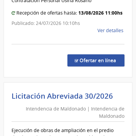
Contratación Personal Usina Rosario
Estado
|
13/08/2026 11:00hs
Recepción de ofertas hasta:
Administración
Publicado: 24/07/2026 10:10hs
de
de
Ver detalles
las
la
Obras
comp
Sanitarias
Conc
del
de
en la co
Ofertar en línea
Preci
Estado
7466
|
Admin
Inten
Licitación Abreviada 30/2026
de
de
las
Intendencia de Maldonado | Intendencia de
Mald
Obra
Maldonado
|
Sanit
del
Inten
Ejecución de obras de ampliación en el predio
Esta
de