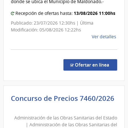
donde se ubica el Municipio de Maldonado.-
|
Mald
Admin
13/08/2026 11:00hs
Recepción de ofertas hasta:
de
Publicado: 23/07/2026 12:30hs | Última
las
Modificación: 05/08/2026 12:22hs
Obra
de
Ver detalles
Sanit
la
del
comp
Esta
Licit
Abre
en la c
Ofertar en línea
30/2
|
Inte
de
Concurso de Precios 7460/2026
Mald
Administración
|
de
Inte
Administración de las Obras Sanitarias del Estado
las
de
| Administración de las Obras Sanitarias del
Mald
Obras