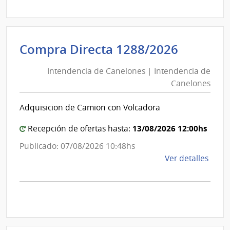
Abre
A187
|
Inte
Intende
Compra Directa 1288/2026
de
de
Mont
Intendencia de Canelones | Intendencia de
Canelo
|
Canelones
|
Inte
Intende
de
Adquisicion de Camion con Volcadora
de
Mont
Canelo
13/08/2026 12:00hs
Recepción de ofertas hasta:
Publicado: 07/08/2026 10:48hs
de
Ver detalles
la
comp
Comp
Direc
1288