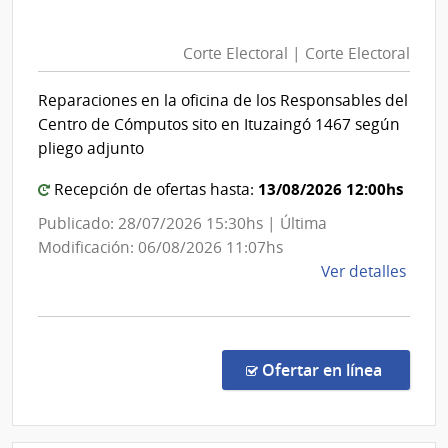
Corte
Facul
Electoral
de
Corte Electoral | Corte Electoral
|
Psico
Corte
Reparaciones en la oficina de los Responsables del
Electoral
Centro de Cómputos sito en Ituzaingó 1467 según
pliego adjunto
13/08/2026 12:00hs
Recepción de ofertas hasta:
Publicado: 28/07/2026 15:30hs | Última
Modificación: 06/08/2026 11:07hs
de
Ver detalles
la
comp
Licit
Abre
en la co
Ofertar en línea
3654
|
Corte