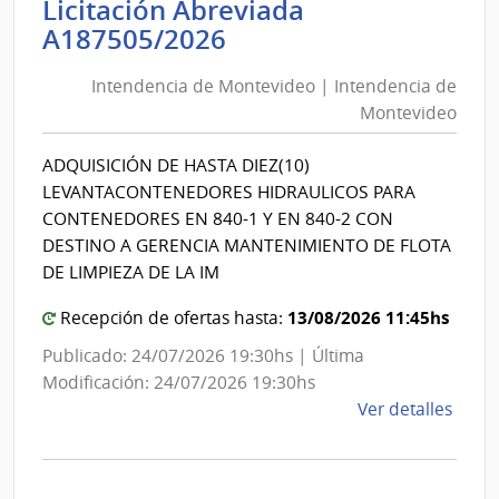
Licitación Abreviada
Tran
Intendencia
A187505/2026
y
de
Obra
Intendencia de Montevideo | Intendencia de
Montevideo
Públi
Montevideo
|
|
Direc
Intendencia
ADQUISICIÓN DE HASTA DIEZ(10)
Naci
de
LEVANTACONTENEDORES HIDRAULICOS PARA
de
Montevideo
CONTENEDORES EN 840-1 Y EN 840-2 CON
Viali
DESTINO A GERENCIA MANTENIMIENTO DE FLOTA
DE LIMPIEZA DE LA IM
13/08/2026 11:45hs
Recepción de ofertas hasta:
Publicado: 24/07/2026 19:30hs | Última
Modificación: 24/07/2026 19:30hs
de
Ver detalles
la
comp
Licit