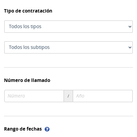
Tipo de contratación
Tipo
de
contratación
Subtipo
de
contratación
Número de llamado
Número
Año
/
de
de
compra
compra
Ayuda
Rango de fechas
sobre