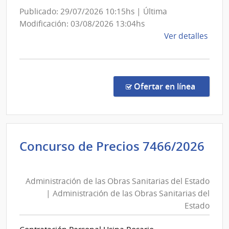
Tras
Publicado: 29/07/2026 10:15hs | Última
Eléct
Modificación: 03/08/2026 13:04hs
de
Ver detalles
la
comp
Licit
Abre
en la c
Ofertar en línea
7/20
|
UCC
MA
Concurso de Precios 7466/2026
Administración
de
Administración de las Obras Sanitarias del Estado
las
| Administración de las Obras Sanitarias del
Obras
Estado
Sanitarias
del