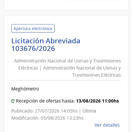
132/
|
Admin
de
Apertura electrónica
Servi
Licitación Abreviada
de
Administración
103676/2026
Salu
Nacional
del
Administración Nacional de Usinas y Trasmisiones
de
Esta
Eléctricas | Administración Nacional de Usinas y
Usinas
|
Trasmisiones Eléctricas
y
Red
de
Trasmisiones
Meghómetro
Aten
Eléctricas
Prima
|
13/08/2026 11:00hs
Recepción de ofertas hasta:
Area
Administración
Publicado: 27/07/2026 14:05hs | Última
Metr
Nacional
Modificación: 05/08/2026 13:23hs
de
de
Ver detalles
la