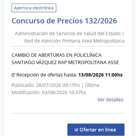
Admin
de
Apertura electrónica
las
Admi
Concurso de Precios 132/2026
Obra
de
Sanit
Administración de Servicios de Salud del Estado |
Serv
del
Red de Atención Primaria Area Metropolitana
de
Esta
Sal
|
CAMBIO DE ABERTURAS EN POLICLÍNICA
del
Admin
SANTIAGO VÁZQUEZ RAP METROPOLITANA ASSE
de
Est
las
|
13/08/2026 11:00hs
Recepción de ofertas hasta:
Obra
Red
Publicado: 28/07/2026 09:15hs | Última
Sanit
de
Modificación: 03/08/2026 10:37hs
del
Ate
de
Ver detalles
Esta
Prim
la
Are
comp
Met
Conc
de
en la co
Ofertar en línea
Preci