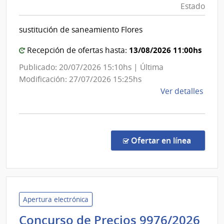
Estado
Sanitarias
del
sustitución de saneamiento Flores
Estado
|
13/08/2026 11:00hs
Recepción de ofertas hasta:
Administración
Publicado: 20/07/2026 15:10hs | Última
de
Modificación: 27/07/2026 15:25hs
las
de
Ver detalles
Obras
la
Sanitarias
comp
del
Conc
de
Estado
en la co
Ofertar en línea
Preci
7460
|
Admin
de
Apertura electrónica
las
Concurso de Precios 9976/2026
Obra