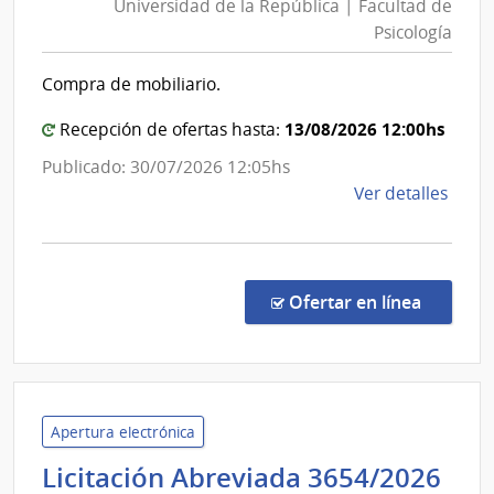
Universidad de la República | Facultad de
la
|
Psicología
Repúblic
Direc
|
Gene
Compra de mobiliario.
Facultad
de
Servi
de
13/08/2026 12:00hs
Recepción de ofertas hasta:
Agríc
Psicolog
Publicado: 30/07/2026 12:05hs
de
Ver detalles
la
comp
Comp
Direc
en la co
Ofertar en línea
113/
|
Univ
de
la
Apertura electrónica
Repú
Licitación Abreviada 3654/2026
|