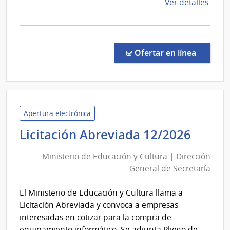
del
de
Ver detalles
la
Estado
comp
Conc
de
en la co
Ofertar en línea
Preci
7450
|
Admin
de
Apertura electrónica
las
Minis
Licitación Abreviada 12/2026
Obra
de
Sanit
Ministerio de Educación y Cultura | Dirección
Educ
del
General de Secretaría
y
Esta
Cultu
|
El Ministerio de Educación y Cultura llama a
|
Admin
Licitación Abreviada y convoca a empresas
de
Direc
interesadas en cotizar para la compra de
las
Gener
equipamiento informático. Se adjunta Pliego de