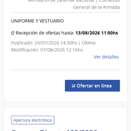
Ministerio de Defensa Nacional | Comando
Defensa
Gene
General de la Armada
Nacional
de
|
Secre
UNIFORME Y VESTUARIO
Comando
General
13/08/2026 11:00hs
Recepción de ofertas hasta:
de
Publicado: 24/07/2026 14:30hs | Última
la
Modificación: 07/08/2026 12:16hs
Armada
de
Ver detalles
la
comp
Licit
Abre
en la c
Ofertar en línea
3005
|
Minis
de
Defe
Apertura electrónica
Naci