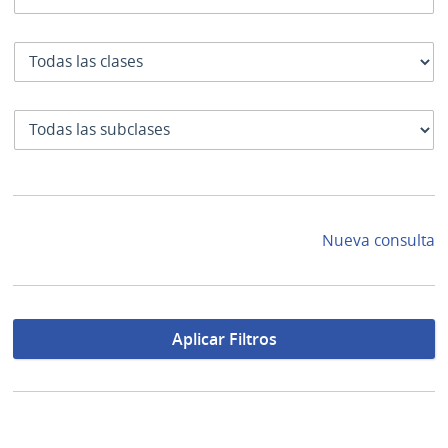
Clase
SubClase
Nueva consulta
Aplicar Filtros