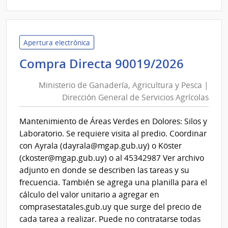
|
Univ
de
la
Apertura electrónica
Repú
Minist
Compra Directa 90019/2026
|
de
Ofici
Ministerio de Ganadería, Agricultura y Pesca |
Ganade
Centr
Dirección General de Servicios Agrícolas
Agricu
y
y
Escue
Mantenimiento de Áreas Verdes en Dolores: Silos y
Pesca
Depe
Laboratorio. Se requiere visita al predio. Coordinar
de
|
con Ayrala (dayrala@mgap.gub.uy) o Köster
Rect
Direcc
(ckoster@mgap.gub.uy) o al 45342987 Ver archivo
Gener
adjunto en donde se describen las tareas y su
de
frecuencia. También se agrega una planilla para el
Servic
cálculo del valor unitario a agregar en
Agríco
comprasestatales.gub.uy que surge del precio de
cada tarea a realizar. Puede no contratarse todas