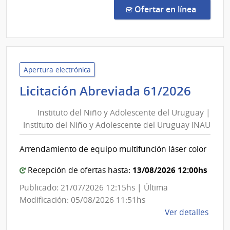
Abre
Eléctricas
en la co
Ofertar en línea
1038
|
Admin
Naci
de
Apertura electrónica
Usin
Insti
Licitación Abreviada 61/2026
y
del
Tras
Instituto del Niño y Adolescente del Uruguay |
Niño
Eléct
Instituto del Niño y Adolescente del Uruguay INAU
y
|
Adole
Admin
Arrendamiento de equipo multifunción láser color
del
Naci
de
Urug
13/08/2026 12:00hs
Recepción de ofertas hasta:
Usin
|
Publicado: 21/07/2026 12:15hs | Última
y
Insti
Modificación: 05/08/2026 11:51hs
Tras
del
de
Ver detalles
Eléct
Niño
la