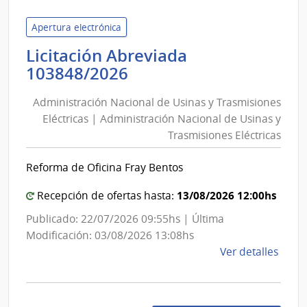
Elect
|
Apertura electrónica
Corte
Licitación Abreviada
Elect
Administración
103848/2026
Nacional
Administración Nacional de Usinas y Trasmisiones
de
Eléctricas | Administración Nacional de Usinas y
Usinas
Trasmisiones Eléctricas
y
Trasmisiones
Reforma de Oficina Fray Bentos
Eléctricas
|
13/08/2026 12:00hs
Recepción de ofertas hasta:
Administración
Publicado: 22/07/2026 09:55hs | Última
Nacional
Modificación: 03/08/2026 13:08hs
de
de
Ver detalles
Usinas
la
y
comp
Trasmisiones
Licit