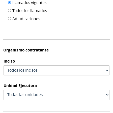
Filtro tipo
Llamados vigentes
por
de
fecha
Todos los llamados
de
publicación
Adjudicaciones
modif
Organismo contratante
Inciso
Unidad Ejecutora