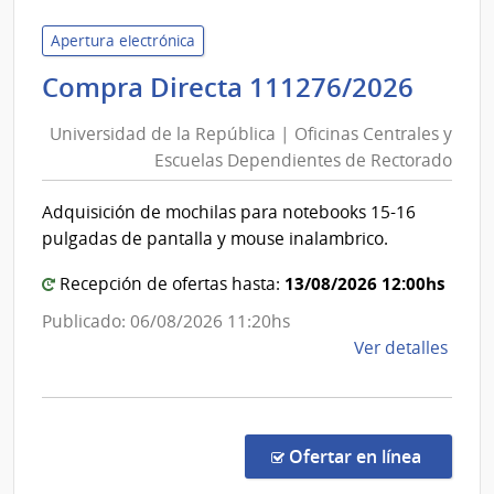
|
Inte
Apertura electrónica
de
Univ
Compra Directa 111276/2026
Cane
de
|
Universidad de la República | Oficinas Centrales y
Inte
la
Escuelas Dependientes de Rectorado
de
Repú
Cane
|
Adquisición de mochilas para notebooks 15-16
Ofici
pulgadas de pantalla y mouse inalambrico.
Centr
y
13/08/2026 12:00hs
Recepción de ofertas hasta:
Escue
Publicado: 06/08/2026 11:20hs
Depe
de
Ver detalles
de
la
Rect
comp
Comp
Direc
en la c
Ofertar en línea
1112