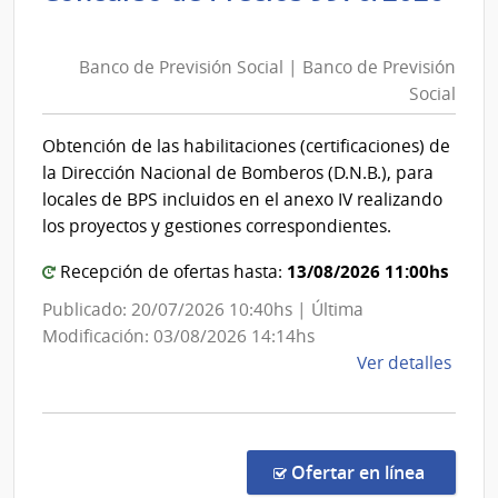
Banco
Sanit
de
del
Banco de Previsión Social | Banco de Previsión
Previsión
Esta
Social
Social
|
|
Admin
Obtención de las habilitaciones (certificaciones) de
de
Banco
la Dirección Nacional de Bomberos (D.N.B.), para
las
de
locales de BPS incluidos en el anexo IV realizando
Obra
Previsión
los proyectos y gestiones correspondientes.
Sanit
Social
del
13/08/2026 11:00hs
Recepción de ofertas hasta:
Esta
Publicado: 20/07/2026 10:40hs | Última
Modificación: 03/08/2026 14:14hs
de
Ver detalles
la
comp
Conc
de
en la co
Ofertar en línea
Preci