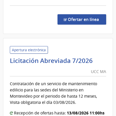
Usinas
y
comp
Trasmisiones
Licit
Abre
Eléctricas
en la co
Ofertar en línea
1036
|
Admin
Naci
de
Apertura electrónica
Usin
UCC
Licitación Abreviada 7/2026
y
MA
Tras
UCC MA
Eléct
|
Contratación de un servicio de mantenimiento
Admin
edilicio para las sedes del Ministerio en
Naci
Montevideo por el periodo de hasta 12 meses,
de
Visita obligatoria el día 03/08/2026.
Usin
y
13/08/2026 11:00hs
Recepción de ofertas hasta: