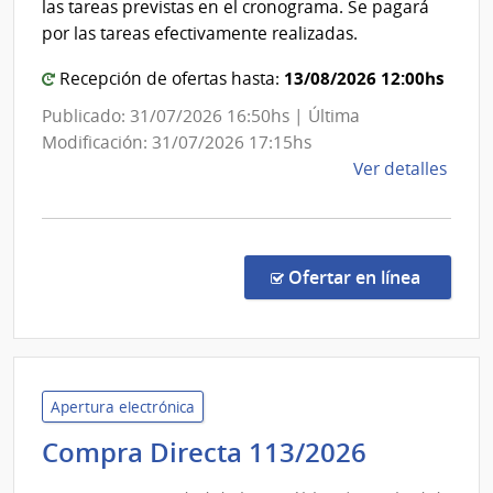
las tareas previstas en el cronograma. Se pagará
por las tareas efectivamente realizadas.
13/08/2026 12:00hs
Recepción de ofertas hasta:
Publicado: 31/07/2026 16:50hs | Última
Modificación: 31/07/2026 17:15hs
de
Ver detalles
la
comp
Comp
Direc
en la co
Ofertar en línea
9001
|
Minis
de
Gana
Apertura electrónica
Agric
Universi
Compra Directa 113/2026
y
de
Pesc