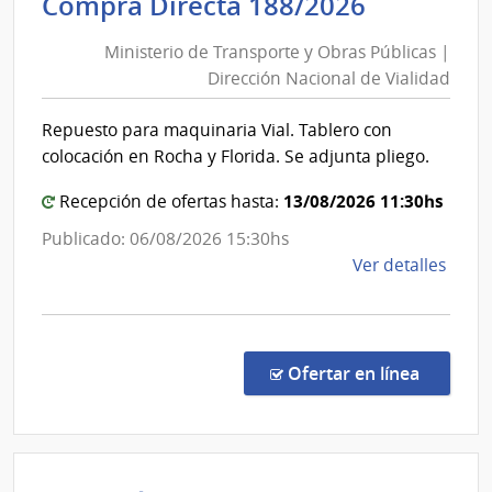
Minister
Compra Directa 188/2026
|
de
Com
Ministerio de Transporte y Obras Públicas |
Transpor
Gene
Dirección Nacional de Vialidad
y
de
Obras
la
Repuesto para maquinaria Vial. Tablero con
Públicas
Arma
colocación en Rocha y Florida. Se adjunta pliego.
|
Direcció
13/08/2026 11:30hs
Recepción de ofertas hasta:
Nacional
Publicado: 06/08/2026 15:30hs
de
de
Ver detalles
Vialidad
la
comp
Comp
Direc
en la co
Ofertar en línea
188/
|
Minis
de