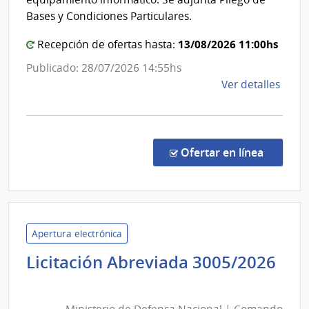
Obra
de
Bases y Condiciones Particulares.
Sanit
Secre
del
13/08/2026 11:00hs
Recepción de ofertas hasta:
Esta
Publicado: 28/07/2026 14:55hs
de
Ver detalles
la
comp
Licit
Abre
en la co
Ofertar en línea
12/2
|
Minis
de
Educ
Apertura electrónica
y
Licitación Abreviada 3005/2026
Cultu
Ministerio
|
de
Direc