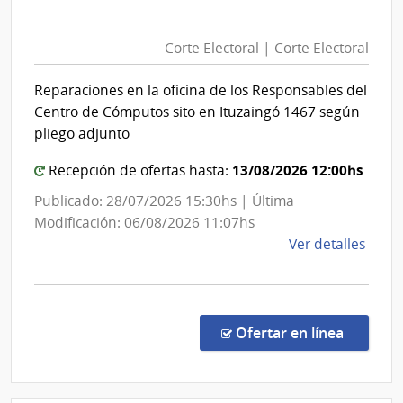
Corte
Facul
Electoral
de
Corte Electoral | Corte Electoral
|
Psico
Corte
Reparaciones en la oficina de los Responsables del
Electoral
Centro de Cómputos sito en Ituzaingó 1467 según
pliego adjunto
13/08/2026 12:00hs
Recepción de ofertas hasta:
Publicado: 28/07/2026 15:30hs | Última
Modificación: 06/08/2026 11:07hs
de
Ver detalles
la
comp
Licit
Abre
en la co
Ofertar en línea
3654
|
Corte