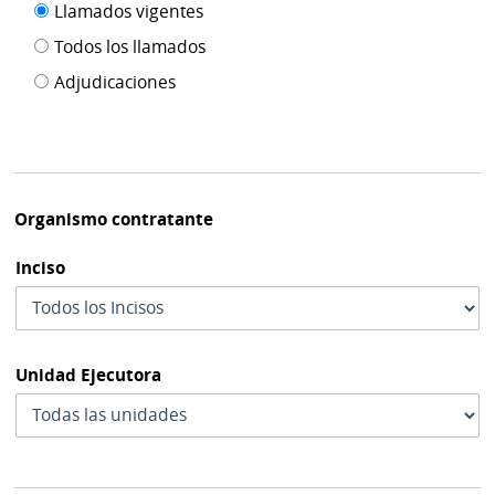
Filtro tipo
Llamados vigentes
por
de
fecha
Todos los llamados
de
publicación
Adjudicaciones
modif
Organismo contratante
Inciso
Unidad Ejecutora