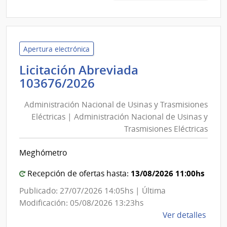
132/
|
Admin
de
Apertura electrónica
Servi
Licitación Abreviada
de
Administración
103676/2026
Salu
Nacional
del
Administración Nacional de Usinas y Trasmisiones
de
Esta
Eléctricas | Administración Nacional de Usinas y
Usinas
|
Trasmisiones Eléctricas
y
Red
de
Trasmisiones
Meghómetro
Aten
Eléctricas
Prima
|
13/08/2026 11:00hs
Recepción de ofertas hasta:
Area
Administración
Publicado: 27/07/2026 14:05hs | Última
Metr
Nacional
Modificación: 05/08/2026 13:23hs
de
de
Ver detalles
la