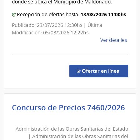
donde se ubica el Municipio de Maldonado.-
|
Mald
Admin
13/08/2026 11:00hs
Recepción de ofertas hasta:
de
Publicado: 23/07/2026 12:30hs | Última
las
Modificación: 05/08/2026 12:22hs
Obra
de
Ver detalles
Sanit
la
del
comp
Esta
Licit
Abre
en la c
Ofertar en línea
30/2
|
Inte
de
Concurso de Precios 7460/2026
Mald
Administración
|
de
Inte
Administración de las Obras Sanitarias del Estado
las
de
| Administración de las Obras Sanitarias del
Mald
Obras