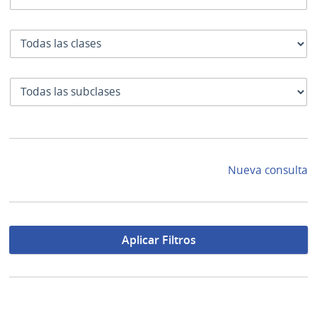
Clase
SubClase
Nueva consulta
Aplicar Filtros