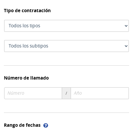
Tipo de contratación
Tipo
de
contratación
Subtipo
de
contratación
Número de llamado
Número
Año
/
de
de
compra
compra
Ayuda
Rango de fechas
sobre