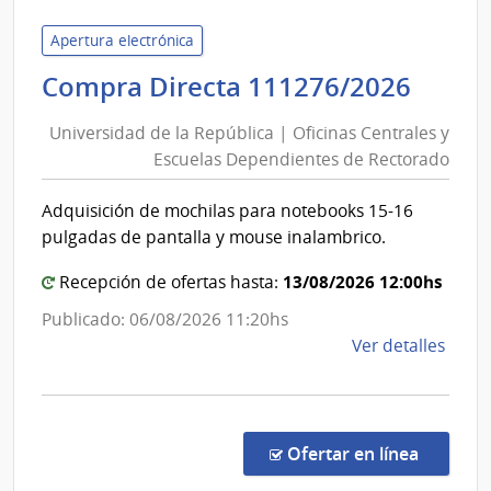
|
Inte
Apertura electrónica
de
Univ
Compra Directa 111276/2026
Cane
de
|
Universidad de la República | Oficinas Centrales y
Inte
la
Escuelas Dependientes de Rectorado
de
Repú
Cane
|
Adquisición de mochilas para notebooks 15-16
Ofici
pulgadas de pantalla y mouse inalambrico.
Centr
y
13/08/2026 12:00hs
Recepción de ofertas hasta:
Escue
Publicado: 06/08/2026 11:20hs
Depe
de
Ver detalles
de
la
Rect
comp
Comp
Direc
en la c
Ofertar en línea
1112