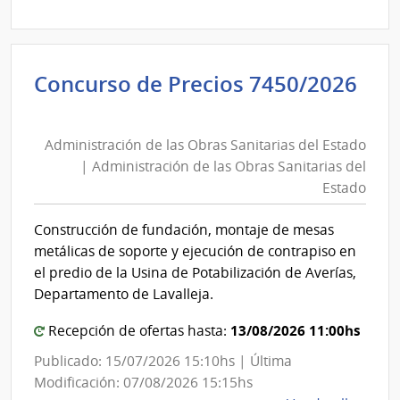
9976
|
Banc
Concurso de Precios 7450/2026
de
Administración
Previ
de
Socia
Administración de las Obras Sanitarias del Estado
las
|
| Administración de las Obras Sanitarias del
Banc
Obras
Estado
de
Sanitarias
Previ
del
Construcción de fundación, montaje de mesas
Socia
Estado
metálicas de soporte y ejecución de contrapiso en
|
el predio de la Usina de Potabilización de Averías,
Administración
Departamento de Lavalleja.
de
13/08/2026 11:00hs
Recepción de ofertas hasta:
las
Obras
Publicado: 15/07/2026 15:10hs | Última
Sanitarias
Modificación: 07/08/2026 15:15hs