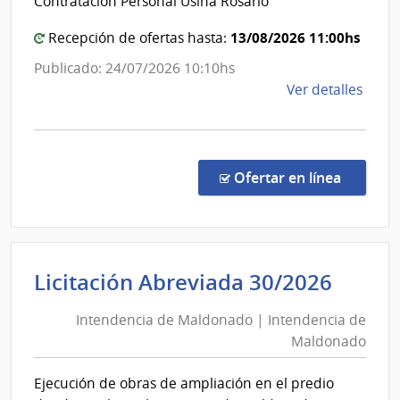
Contratación Personal Usina Rosario
Estado
|
13/08/2026 11:00hs
Recepción de ofertas hasta:
Administración
Publicado: 24/07/2026 10:10hs
de
de
Ver detalles
las
la
Obras
comp
Sanitarias
Conc
del
de
en la co
Ofertar en línea
Preci
Estado
7466
|
Admin
Inten
Licitación Abreviada 30/2026
de
de
las
Intendencia de Maldonado | Intendencia de
Mald
Obra
Maldonado
|
Sanit
del
Inten
Ejecución de obras de ampliación en el predio
Esta
de