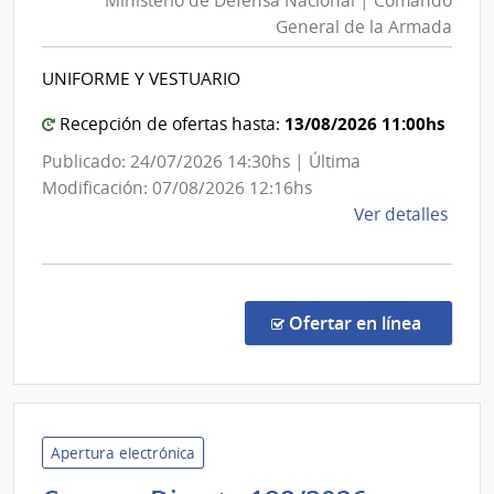
Ministerio de Defensa Nacional | Comando
Defensa
Gene
General de la Armada
Nacional
de
|
Secre
UNIFORME Y VESTUARIO
Comando
General
13/08/2026 11:00hs
Recepción de ofertas hasta:
de
Publicado: 24/07/2026 14:30hs | Última
la
Modificación: 07/08/2026 12:16hs
Armada
de
Ver detalles
la
comp
Licit
Abre
en la c
Ofertar en línea
3005
|
Minis
de
Defe
Apertura electrónica
Naci