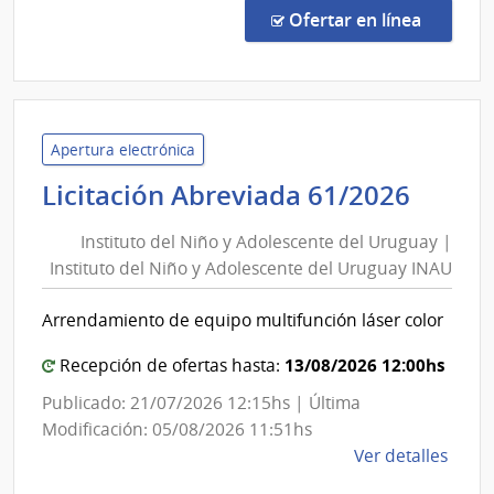
Abre
Eléctricas
en la co
Ofertar en línea
1038
|
Admin
Naci
de
Apertura electrónica
Usin
Insti
Licitación Abreviada 61/2026
y
del
Tras
Instituto del Niño y Adolescente del Uruguay |
Niño
Eléct
Instituto del Niño y Adolescente del Uruguay INAU
y
|
Adole
Admin
Arrendamiento de equipo multifunción láser color
del
Naci
de
Urug
13/08/2026 12:00hs
Recepción de ofertas hasta:
Usin
|
Publicado: 21/07/2026 12:15hs | Última
y
Insti
Modificación: 05/08/2026 11:51hs
Tras
del
de
Ver detalles
Eléct
Niño
la