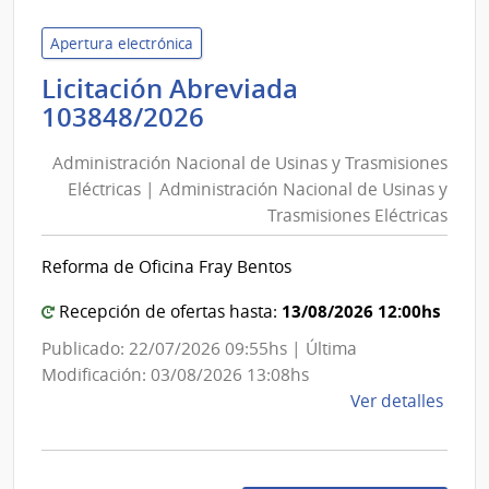
Elect
|
Apertura electrónica
Corte
Licitación Abreviada
Elect
Administración
103848/2026
Nacional
Administración Nacional de Usinas y Trasmisiones
de
Eléctricas | Administración Nacional de Usinas y
Usinas
Trasmisiones Eléctricas
y
Trasmisiones
Reforma de Oficina Fray Bentos
Eléctricas
|
13/08/2026 12:00hs
Recepción de ofertas hasta:
Administración
Publicado: 22/07/2026 09:55hs | Última
Nacional
Modificación: 03/08/2026 13:08hs
de
de
Ver detalles
Usinas
la
y
comp
Trasmisiones
Licit