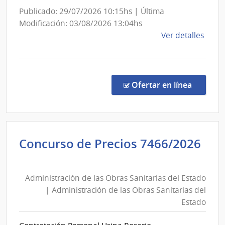
Tras
Publicado: 29/07/2026 10:15hs | Última
Eléct
Modificación: 03/08/2026 13:04hs
de
Ver detalles
la
comp
Licit
Abre
en la c
Ofertar en línea
7/20
|
UCC
MA
Concurso de Precios 7466/2026
Administración
de
Administración de las Obras Sanitarias del Estado
las
| Administración de las Obras Sanitarias del
Obras
Estado
Sanitarias
del