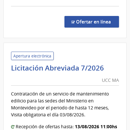
Usinas
y
comp
Trasmisiones
Licit
Abre
Eléctricas
en la co
Ofertar en línea
1036
|
Admin
Naci
de
Apertura electrónica
Usin
UCC
Licitación Abreviada 7/2026
y
MA
Tras
UCC MA
Eléct
|
Contratación de un servicio de mantenimiento
Admin
edilicio para las sedes del Ministerio en
Naci
Montevideo por el periodo de hasta 12 meses,
de
Visita obligatoria el día 03/08/2026.
Usin
y
13/08/2026 11:00hs
Recepción de ofertas hasta: