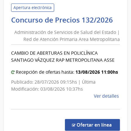
Admin
de
Apertura electrónica
las
Admi
Concurso de Precios 132/2026
Obra
de
Sanit
Administración de Servicios de Salud del Estado |
Serv
del
Red de Atención Primaria Area Metropolitana
de
Esta
Sal
|
CAMBIO DE ABERTURAS EN POLICLÍNICA
del
Admin
SANTIAGO VÁZQUEZ RAP METROPOLITANA ASSE
de
Est
las
|
13/08/2026 11:00hs
Recepción de ofertas hasta:
Obra
Red
Publicado: 28/07/2026 09:15hs | Última
Sanit
de
Modificación: 03/08/2026 10:37hs
del
Ate
de
Ver detalles
Esta
Prim
la
Are
comp
Met
Conc
de
en la co
Ofertar en línea
Preci