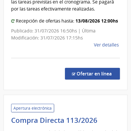
las tareas previstas en el cronograma. Se pagará
por las tareas efectivamente realizadas.
13/08/2026 12:00hs
Recepción de ofertas hasta:
Publicado: 31/07/2026 16:50hs | Última
Modificación: 31/07/2026 17:15hs
de
Ver detalles
la
comp
Comp
Direc
en la co
Ofertar en línea
9001
|
Minis
de
Gana
Apertura electrónica
Agric
Universi
Compra Directa 113/2026
y
de
Pesc