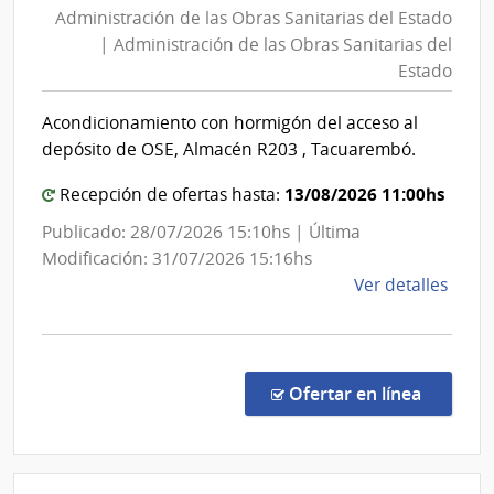
Administración de las Obras Sanitarias del Estado
las
| Administración de las Obras Sanitarias del
Obras
Estado
Sanitarias
del
Acondicionamiento con hormigón del acceso al
Estado
depósito de OSE, Almacén R203 , Tacuarembó.
|
Administración
13/08/2026 11:00hs
Recepción de ofertas hasta:
de
Publicado: 28/07/2026 15:10hs | Última
las
Modificación: 31/07/2026 15:16hs
Obras
de
Ver detalles
Sanitarias
la
del
comp
Conc
Estado
de
en la co
Ofertar en línea
Preci
7462
|