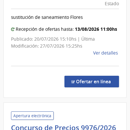
Estado
Sanitarias
del
sustitución de saneamiento Flores
Estado
|
13/08/2026 11:00hs
Recepción de ofertas hasta:
Administración
Publicado: 20/07/2026 15:10hs | Última
de
Modificación: 27/07/2026 15:25hs
las
de
Ver detalles
Obras
la
Sanitarias
comp
del
Conc
de
Estado
en la co
Ofertar en línea
Preci
7460
|
Admin
de
Apertura electrónica
las
Concurso de Precios 9976/2026
Obra