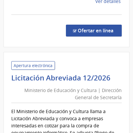
del
de
Ver detalles
la
Estado
comp
Conc
de
en la co
Ofertar en línea
Preci
7450
|
Admin
de
Apertura electrónica
las
Minis
Licitación Abreviada 12/2026
Obra
de
Sanit
Ministerio de Educación y Cultura | Dirección
Educ
del
General de Secretaría
y
Esta
Cultu
|
El Ministerio de Educación y Cultura llama a
|
Admin
Licitación Abreviada y convoca a empresas
de
Direc
interesadas en cotizar para la compra de
las
Gener
equipamiento informático. Se adjunta Pliego de