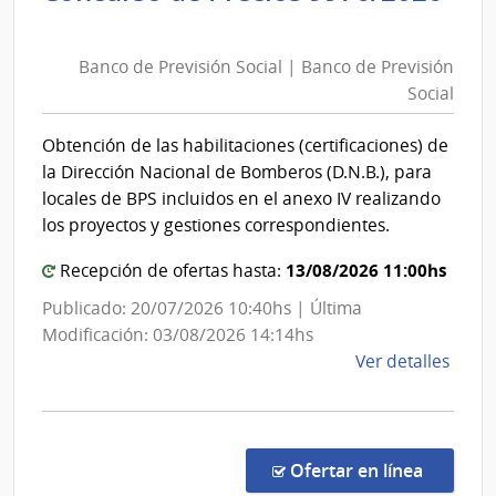
Banco
Sanit
de
del
Banco de Previsión Social | Banco de Previsión
Previsión
Esta
Social
Social
|
|
Admin
Obtención de las habilitaciones (certificaciones) de
de
Banco
la Dirección Nacional de Bomberos (D.N.B.), para
las
de
locales de BPS incluidos en el anexo IV realizando
Obra
Previsión
los proyectos y gestiones correspondientes.
Sanit
Social
del
13/08/2026 11:00hs
Recepción de ofertas hasta:
Esta
Publicado: 20/07/2026 10:40hs | Última
Modificación: 03/08/2026 14:14hs
de
Ver detalles
la
comp
Conc
de
en la co
Ofertar en línea
Preci