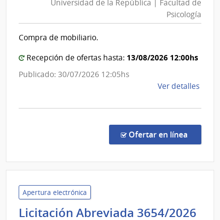
Universidad de la República | Facultad de
la
|
Psicología
Repúblic
Direc
|
Gene
Compra de mobiliario.
Facultad
de
Servi
de
13/08/2026 12:00hs
Recepción de ofertas hasta:
Agríc
Psicolog
Publicado: 30/07/2026 12:05hs
de
Ver detalles
la
comp
Comp
Direc
en la co
Ofertar en línea
113/
|
Univ
de
la
Apertura electrónica
Repú
Licitación Abreviada 3654/2026
|