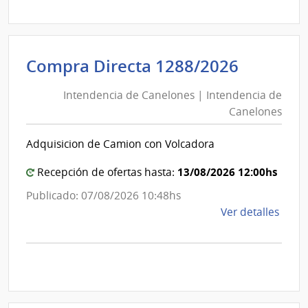
Abre
A187
|
Inte
Intende
Compra Directa 1288/2026
de
de
Mont
Intendencia de Canelones | Intendencia de
Canelo
|
Canelones
|
Inte
Intende
de
Adquisicion de Camion con Volcadora
de
Mont
Canelo
13/08/2026 12:00hs
Recepción de ofertas hasta:
Publicado: 07/08/2026 10:48hs
de
Ver detalles
la
comp
Comp
Direc
1288