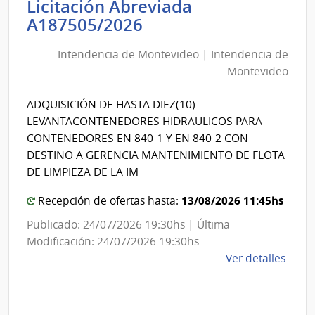
Licitación Abreviada
Tran
Intendencia
A187505/2026
y
de
Obra
Intendencia de Montevideo | Intendencia de
Montevideo
Públi
Montevideo
|
|
Direc
Intendencia
ADQUISICIÓN DE HASTA DIEZ(10)
Naci
de
LEVANTACONTENEDORES HIDRAULICOS PARA
de
Montevideo
CONTENEDORES EN 840-1 Y EN 840-2 CON
Viali
DESTINO A GERENCIA MANTENIMIENTO DE FLOTA
DE LIMPIEZA DE LA IM
13/08/2026 11:45hs
Recepción de ofertas hasta:
Publicado: 24/07/2026 19:30hs | Última
Modificación: 24/07/2026 19:30hs
de
Ver detalles
la
comp
Licit