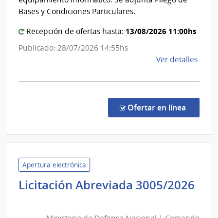
Obra
de
Bases y Condiciones Particulares.
Sanit
Secre
del
13/08/2026 11:00hs
Recepción de ofertas hasta:
Esta
Publicado: 28/07/2026 14:55hs
de
Ver detalles
la
comp
Licit
Abre
en la co
Ofertar en línea
12/2
|
Minis
de
Educ
Apertura electrónica
y
Licitación Abreviada 3005/2026
Cultu
Ministerio
|
de
Direc