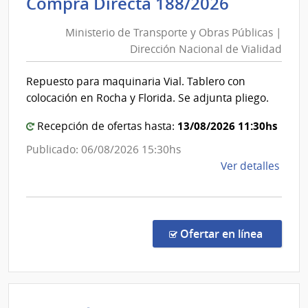
Minister
Compra Directa 188/2026
|
de
Com
Ministerio de Transporte y Obras Públicas |
Transpor
Gene
Dirección Nacional de Vialidad
y
de
Obras
la
Repuesto para maquinaria Vial. Tablero con
Públicas
Arma
colocación en Rocha y Florida. Se adjunta pliego.
|
Direcció
13/08/2026 11:30hs
Recepción de ofertas hasta:
Nacional
Publicado: 06/08/2026 15:30hs
de
de
Ver detalles
Vialidad
la
comp
Comp
Direc
en la co
Ofertar en línea
188/
|
Minis
de