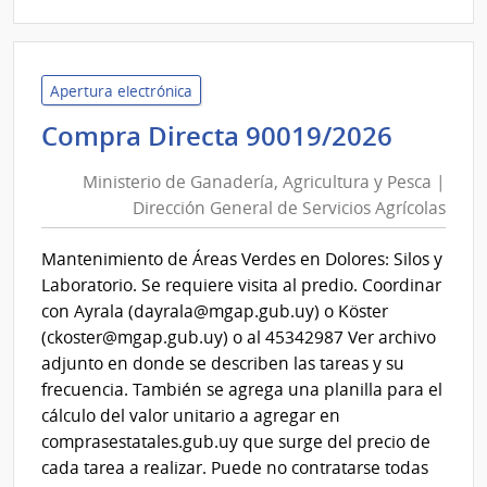
|
Univ
de
la
Apertura electrónica
Repú
Minist
Compra Directa 90019/2026
|
de
Ofici
Ministerio de Ganadería, Agricultura y Pesca |
Ganade
Centr
Dirección General de Servicios Agrícolas
Agricu
y
y
Escue
Mantenimiento de Áreas Verdes en Dolores: Silos y
Pesca
Depe
Laboratorio. Se requiere visita al predio. Coordinar
de
|
con Ayrala (dayrala@mgap.gub.uy) o Köster
Rect
Direcc
(ckoster@mgap.gub.uy) o al 45342987 Ver archivo
Gener
adjunto en donde se describen las tareas y su
de
frecuencia. También se agrega una planilla para el
Servic
cálculo del valor unitario a agregar en
Agríco
comprasestatales.gub.uy que surge del precio de
cada tarea a realizar. Puede no contratarse todas