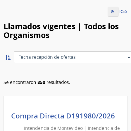
RSS
Llamados vigentes | Todos los
Organismos
Ordernar
ascendente:
Ordenar
850
Se encontraron
resultados.
Int
Compra Directa D191980/2026
de
Intendencia de Montevideo | Intendencia de
Mon