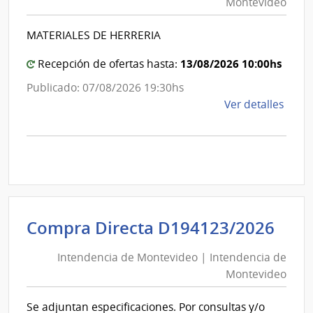
Montevideo
|
Inte
Int
de
MATERIALES DE HERRERIA
de
Mont
Mon
13/08/2026 10:00hs
Recepción de ofertas hasta:
Publicado: 07/08/2026 19:30hs
de
Ver detalles
la
comp
Comp
Direc
D194
|
Inte
Int
Compra Directa D194123/2026
de
de
Mont
Intendencia de Montevideo | Intendencia de
Mon
|
Montevideo
|
Inte
Int
de
Se adjuntan especificaciones. Por consultas y/o