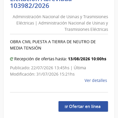
Inte
Administración
103982/2026
de
Nacional
Flore
Administración Nacional de Usinas y Trasmisiones
de
Eléctricas | Administración Nacional de Usinas y
Usinas
Trasmisiones Eléctricas
y
Trasmisiones
OBRA CIVIL PUESTA A TIERRA DE NEUTRO DE
Eléctricas
MEDIA TENSIÓN
|
Administración
13/08/2026 10:00hs
Recepción de ofertas hasta:
Nacional
Publicado: 22/07/2026 13:45hs | Última
de
Modificación: 31/07/2026 15:21hs
Usinas
de
Ver detalles
y
la
Trasmisiones
comp
Licit
Eléctricas
Abre
en la co
Ofertar en línea
1039