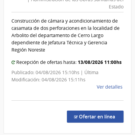
Obras
Tras
Estado
Eléct
Sanita
|
del
Construcción de cámara y acondicionamiento de
Admin
Estad
casamata de dos perforaciones en la localidad de
Naci
|
Arbolito del departamento de Cerro Largo
de
Admini
dependiente de Jefatura Técnica y Gerencia
Usin
de
Región Noreste
y
las
Tras
13/08/2026 11:00hs
Recepción de ofertas hasta:
Obras
Eléct
Sanita
Publicado: 04/08/2026 15:10hs | Última
del
Modificación: 04/08/2026 15:11hs
de
Ver detalles
Estad
la
comp
Comp
Direc
en la co
Ofertar en línea
8850
|