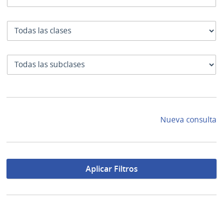
Clase
SubClase
Nueva consulta
Aplicar Filtros