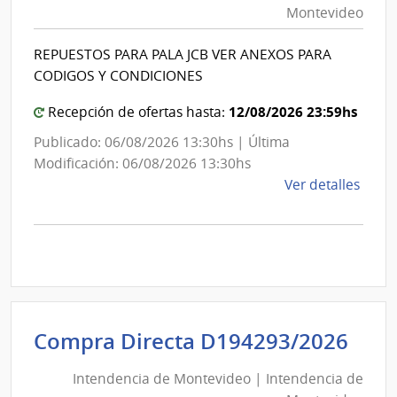
Montevideo
|
Int
REPUESTOS PARA PALA JCB VER ANEXOS PARA
de
CODIGOS Y CONDICIONES
Mon
12/08/2026 23:59hs
Recepción de ofertas hasta:
Publicado: 06/08/2026 13:30hs | Última
Modificación: 06/08/2026 13:30hs
de
Ver detalles
la
comp
Comp
Direc
D191
|
Inte
Int
Compra Directa D194293/2026
de
de
Mont
Intendencia de Montevideo | Intendencia de
Mon
|