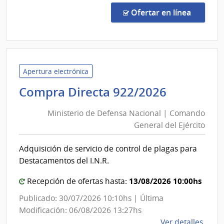
Abre
en la co
Ofertar en línea
11/2
|
Minis
de
Econ
Apertura electrónica
y
Minister
Compra Directa 922/2026
Fina
de
|
Ministerio de Defensa Nacional | Comando
Defensa
Direc
General del Ejército
Nacional
Naci
|
de
Adquisición de servicio de control de plagas para
Comand
Adua
Destacamentos del I.N.R.
General
del
13/08/2026 10:00hs
Recepción de ofertas hasta:
Ejército
Publicado: 30/07/2026 10:10hs | Última
Modificación: 06/08/2026 13:27hs
de
Ver detalles