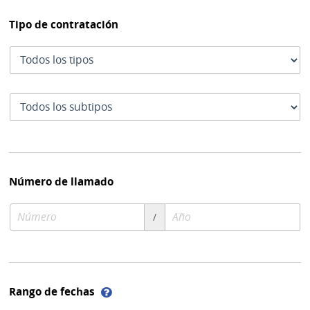
Tipo de contratación
Tipo
de
contratación
Subtipo
de
contratación
Número de llamado
Número
Año
/
de
de
compra
compra
Ayuda
Rango de fechas
sobre