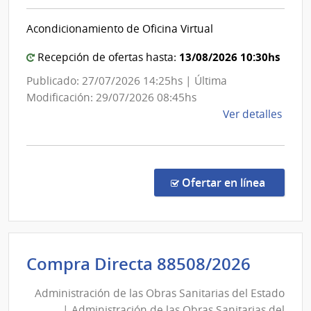
y
Arma
Trasmisiones
Acondicionamiento de Oficina Virtual
Eléctricas
|
13/08/2026 10:30hs
Recepción de ofertas hasta:
Administración
Publicado: 27/07/2026 14:25hs | Última
Nacional
Modificación: 29/07/2026 08:45hs
de
de
Ver detalles
Usinas
la
y
comp
Trasmisiones
Licit
Abre
Eléctricas
en la co
Ofertar en línea
1039
|
Admin
Naci
Admini
Compra Directa 88508/2026
de
de
Usin
Administración de las Obras Sanitarias del Estado
las
y
| Administración de las Obras Sanitarias del