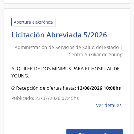
|
Admin
Naci
de
Apertura electrónica
Usin
Admini
Licitación Abreviada 5/2026
y
de
Tras
Administración de Servicios de Salud del Estado |
Servic
Eléct
Centro Auxiliar de Young
de
|
Salud
Admin
ALQUILER DE DOS MINIBUS PARA EL HOSPITAL DE
del
Naci
YOUNG.
de
Estado
Usin
|
13/08/2026 10:00hs
Recepción de ofertas hasta:
y
Centro
Publicado: 23/07/2026 07:45hs
Tras
Auxilia
de
Ver detalles
Eléct
de
la
Young
comp
Licit
Abre