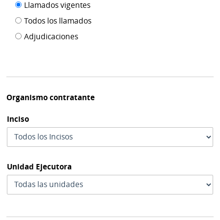
Filtro tipo
Llamados vigentes
por
de
fecha
Todos los llamados
de
publicación
Adjudicaciones
modif
Organismo contratante
Inciso
Unidad Ejecutora