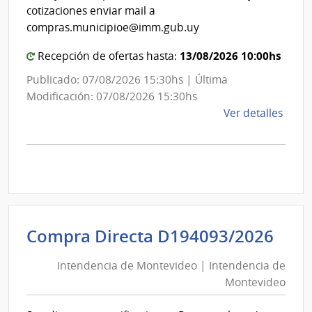
de
Mont
cotizaciones enviar mail a
Mon
compras.municipioe@imm.gub.uy
13/08/2026 10:00hs
Recepción de ofertas hasta:
Publicado: 07/08/2026 15:30hs | Última
Modificación: 07/08/2026 15:30hs
de
Ver detalles
la
comp
Comp
Direc
D194
|
Inte
Int
Compra Directa D194093/2026
de
de
Mont
Intendencia de Montevideo | Intendencia de
Mon
|
Montevideo
|
Inte
Int