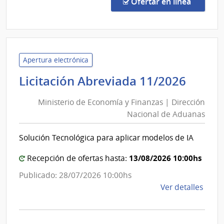
en la co
Ofertar en línea
5/20
|
Admin
de
Servi
Apertura electrónica
de
Minis
Licitación Abreviada 11/2026
Salu
de
del
Ministerio de Economía y Finanzas | Dirección
Econ
Esta
Nacional de Aduanas
y
|
Finan
Cent
Solución Tecnológica para aplicar modelos de IA
|
Auxil
de
Direc
13/08/2026 10:00hs
Recepción de ofertas hasta:
Youn
Nacio
Publicado: 28/07/2026 10:00hs
de
de
Ver detalles
Adua
la
comp
Licit