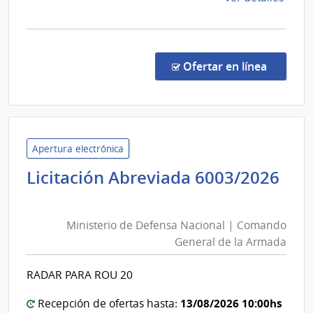
la
comp
Comp
Direc
en la c
Ofertar en línea
922/
|
Minis
de
Defe
Apertura electrónica
Naci
Licitación Abreviada 6003/2026
|
Ministerio
Com
de
Gene
Ministerio de Defensa Nacional | Comando
Defensa
del
General de la Armada
Nacional
Ejérc
|
RADAR PARA ROU 20
Comando
General
13/08/2026 10:00hs
Recepción de ofertas hasta: