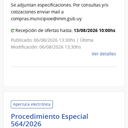
Int
de
Se adjuntan especificaciones. Por consultas y/o
de
Mont
cotizaciones enviar mail a
Mon
compras.municipioe@imm.gub.uy
13/08/2026 10:00hs
Recepción de ofertas hasta:
Publicado: 06/08/2026 13:30hs | Última
Modificación: 06/08/2026 13:30hs
de
Ver detalles
la
comp
Comp
Direc
D193
|
Inte
Apertura electrónica
de
Procedimiento Especial
Mont
Universidad
|
564/2026