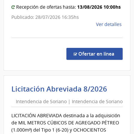
de
Estado
13/08/2026 10:00hs
Recepción de ofertas hasta:
San
|
Publicado: 28/07/2026 16:35hs
José
Hospit
de
Ver detalles
Maciel
la
comp
Licit
Abre
en la co
Ofertar en línea
9/20
|
Admin
de
Intend
Licitación Abreviada 8/2026
Servi
de
de
Intendencia de Soriano | Intendencia de Soriano
Sorian
Salu
|
del
LICITACIÓN ABREVIADA destinada a la adquisición
Esta
Intend
de MIL METROS CÚBICOS DE AGREGADO PÉTREO
|
de
(1.000m³) del Tipo 1 (6-20) y OCHOCIENTOS
Hospi