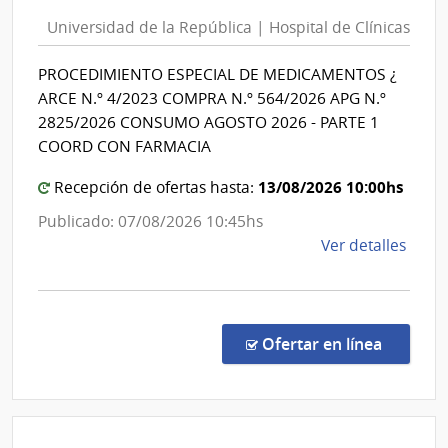
Inte
de
de
Universidad de la República | Hospital de Clínicas
la
Mont
República
PROCEDIMIENTO ESPECIAL DE MEDICAMENTOS ¿
|
ARCE N.º 4/2023 COMPRA N.º 564/2026 APG N.º
Hospital
2825/2026 CONSUMO AGOSTO 2026 - PARTE 1
de
COORD CON FARMACIA
Clínicas
13/08/2026 10:00hs
Recepción de ofertas hasta:
Publicado: 07/08/2026 10:45hs
de
Ver detalles
la
comp
Proc
Espec
en la co
Ofertar en línea
564/
|
Univ
de