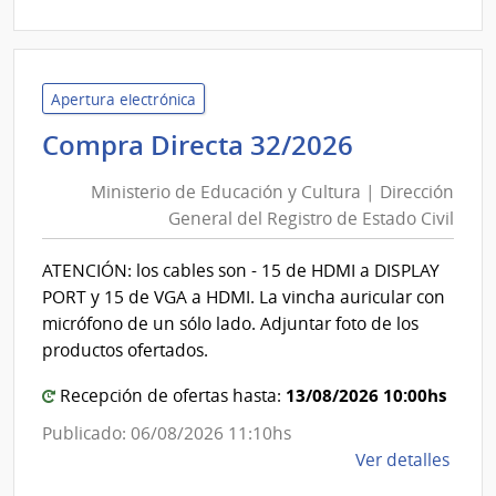
|
Admin
de
las
Apertura electrónica
Obra
Ministerio
Compra Directa 32/2026
Sanit
de
del
Ministerio de Educación y Cultura | Dirección
Educación
Esta
General del Registro de Estado Civil
y
|
Cultura
Admin
ATENCIÓN: los cables son - 15 de HDMI a DISPLAY
|
de
PORT y 15 de VGA a HDMI. La vincha auricular con
las
Dirección
micrófono de un sólo lado. Adjuntar foto de los
Obra
General
productos ofertados.
Sanit
del
del
13/08/2026 10:00hs
Recepción de ofertas hasta:
Registro
Esta
de
Publicado: 06/08/2026 11:10hs
Estado
de
Ver detalles
Civil
la