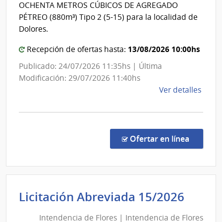
Sorian
OCHENTA METROS CÚBICOS DE AGREGADO
Maci
PÉTREO (880m³) Tipo 2 (5-15) para la localidad de
Dolores.
13/08/2026 10:00hs
Recepción de ofertas hasta:
Publicado: 24/07/2026 11:35hs | Última
Modificación: 29/07/2026 11:40hs
de
Ver detalles
la
comp
Licit
Abre
en la co
Ofertar en línea
8/20
|
Inte
de
Inten
Licitación Abreviada 15/2026
Sori
de
|
Intendencia de Flores | Intendencia de Flores
Inte