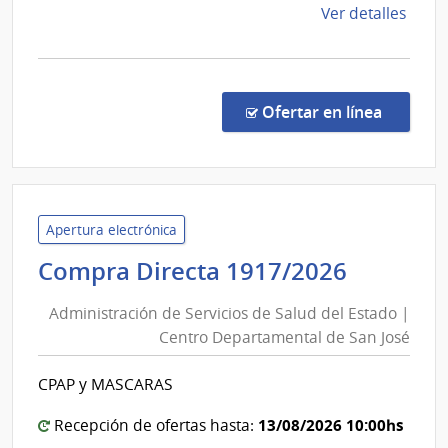
de
Ver detalles
la
comp
Comp
Direc
en la co
Ofertar en línea
74/2
|
Minis
del
Inter
Apertura electrónica
|
Adminis
Compra Directa 1917/2026
Direc
de
Naci
Administración de Servicios de Salud del Estado |
Servici
de
Centro Departamental de San José
de
Polic
Salud
Cami
CPAP y MASCARAS
del
Estado
13/08/2026 10:00hs
Recepción de ofertas hasta: