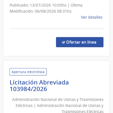
de
Publicado: 13/07/2026 10:05hs | Última
la
Modificación: 06/08/2026 08:31hs
Armada
de
Ver detalles
la
comp
Licit
Abre
en la c
Ofertar en línea
6003
|
Minis
de
Defe
Apertura electrónica
Naci
Licitación Abreviada
|
Administración
103984/2026
Com
Nacional
Gene
Administración Nacional de Usinas y Trasmisiones
de
de
Eléctricas | Administración Nacional de Usinas y
Usinas
la
Trasmisiones Eléctricas