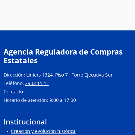
Admin
de
las
Obra
Sanit
del
Esta
Agencia Reguladora de Compras
|
Estatales
Admin
de
las
Dirección:
Liniers 1324, Piso 7 - Torre Ejecutiva Sur
Obra
Teléfono:
2903 11 11
Sanit
Contacto
del
Horario de atención:
9:00 a 17:00
Esta
Institucional
Creación y evolución histórica