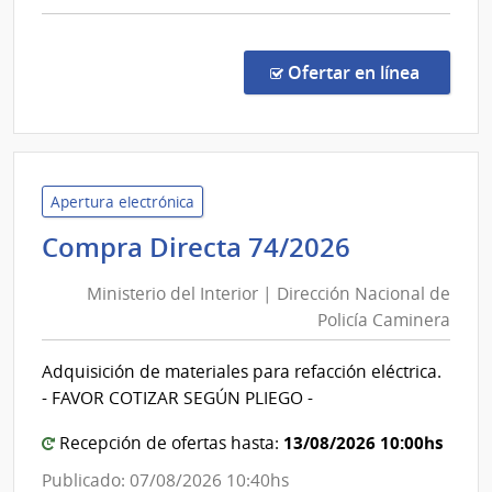
comp
Comp
Direc
en la co
Ofertar en línea
32/2
|
Minis
de
Educ
Apertura electrónica
y
Ministerio
Compra Directa 74/2026
Cultu
del
|
Ministerio del Interior | Dirección Nacional de
Interior
Direc
Policía Caminera
|
Gene
Dirección
del
Adquisición de materiales para refacción eléctrica.
Nacional
Regis
- FAVOR COTIZAR SEGÚN PLIEGO -
de
de
Esta
Policía
13/08/2026 10:00hs
Recepción de ofertas hasta:
Civil
Caminera
Publicado: 07/08/2026 10:40hs