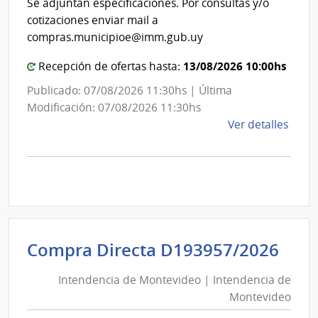
de
Se adjuntan especificaciones. Por consultas y/o
de
Mont
cotizaciones enviar mail a
Mon
compras.municipioe@imm.gub.uy
13/08/2026 10:00hs
Recepción de ofertas hasta:
Publicado: 07/08/2026 11:30hs | Última
Modificación: 07/08/2026 11:30hs
de
Ver detalles
la
comp
Comp
Direc
D194
|
Inte
Int
Compra Directa D193957/2026
de
de
Mont
Intendencia de Montevideo | Intendencia de
Mon
|
Montevideo
|
Inte