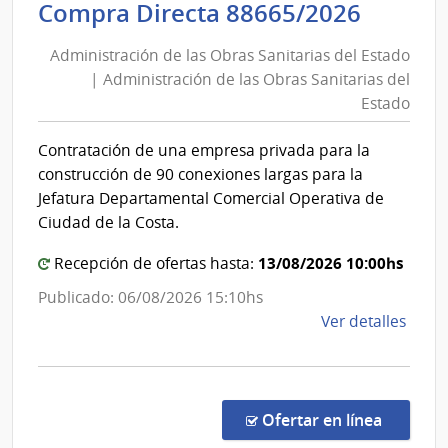
Admini
Compra Directa 88665/2026
la
de
Repú
Administración de las Obras Sanitarias del Estado
las
|
| Administración de las Obras Sanitarias del
Obras
Hospi
Estado
de
Sanita
Clíni
del
Contratación de una empresa privada para la
Estad
construcción de 90 conexiones largas para la
|
Jefatura Departamental Comercial Operativa de
Admini
Ciudad de la Costa.
de
13/08/2026 10:00hs
Recepción de ofertas hasta:
las
Obras
Publicado: 06/08/2026 15:10hs
Sanita
de
Ver detalles
del
la
comp
Estad
Comp
Direc
en la co
Ofertar en línea
8866