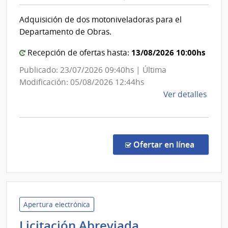
Flore
|
de
Adquisición de dos motoniveladoras para el
Sori
Inten
Departamento de Obras.
de
Flore
13/08/2026 10:00hs
Recepción de ofertas hasta:
Publicado: 23/07/2026 09:40hs | Última
Modificación: 05/08/2026 12:44hs
de
Ver detalles
la
comp
Licit
Abre
en la co
Ofertar en línea
15/2
|
Inte
de
Flore
Apertura electrónica
|
Licitación Abreviada