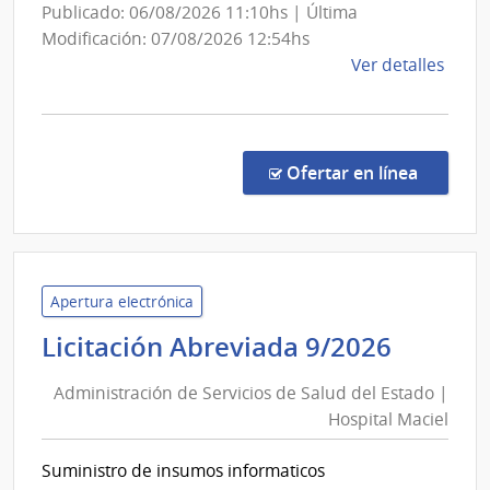
|
Publicado: 06/08/2026 11:10hs | Última
Centro
Modificación: 07/08/2026 12:54hs
Depart
de
Ver detalles
de
la
San
comp
José
Comp
Direc
en la c
Ofertar en línea
1917
|
Admin
de
Servi
Apertura electrónica
de
Admini
Licitación Abreviada 9/2026
Salu
de
del
Administración de Servicios de Salud del Estado |
Servic
Esta
Hospital Maciel
de
|
Salud
Cent
Suministro de insumos informaticos
del
Depa