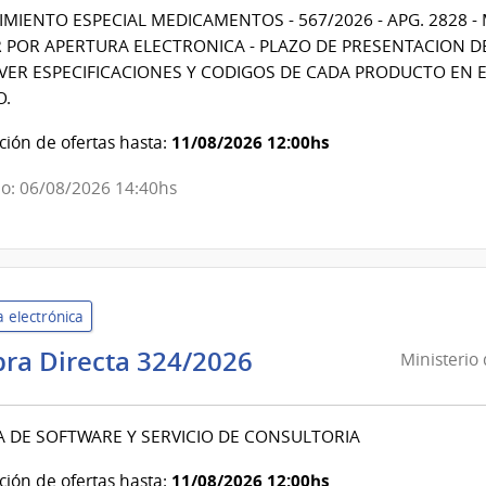
la
MIENTO ESPECIAL MEDICAMENTOS - 567/2026 - APG. 2828 
República
 POR APERTURA ELECTRONICA - PLAZO DE PRESENTACION DE O
|
VER ESPECIFICACIONES Y CODIGOS DE CADA PRODUCTO EN E
Hospital
O.
de
Clínicas
11/08/2026 12:00hs
ión de ofertas hasta:
o: 06/08/2026 14:40hs
 electrónica
Ministerio
ra Directa 324/2026
Ministerio
de
Industria,
A DE SOFTWARE Y SERVICIO DE CONSULTORIA
Energía
y
11/08/2026 12:00hs
ión de ofertas hasta: