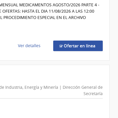
|
- MENSUAL MEDICAMENTOS AGOSTO/2026 PARTE 4 -
Intendencia
FERTAS: HASTA EL DIA 11/08/2026 A LAS 12:00
de
L PROCEDIMIENTO ESPECIAL EN EL ARCHIVO
Montevideo
de
en la comp
Ver detalles
Ofertar en línea
la
compra
Procedimiento
Especial
567/2026
|
 de Industria, Energía y Minería | Dirección General de
Universidad
Secretaría
de
la
República
|