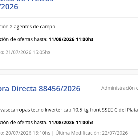
Administración
/2026
de
las
ción 2 agentes de campo
Obras
Sanitarias
11/08/2026 11:00hs
ión de ofertas hasta:
del
o: 21/07/2026 15:05hs
Estado
|
Administración
de
las
Administració
ra Directa 88456/2026
Administración d
Obras
de
Sanitarias
las
del
vasecarropas tecno Inverter cap 10,5 kg front SSEE C del Plata
Obras
Estado
Sanitarias
11/08/2026 11:00hs
ión de ofertas hasta:
del
o: 20/07/2026 15:10hs | Última Modificación: 22/07/2026
Estado