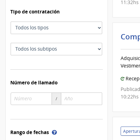
11:32hs
Tipo de contratación
Tipo
de
Comp
contratación
Subtipo
de
Adquisic
contratación
Vestimen
Recepc
Número de llamado
Publicad
Número
Año
10:22hs
/
de
de
compra
compra
Apertura
Ayuda
Rango de fechas
sobre