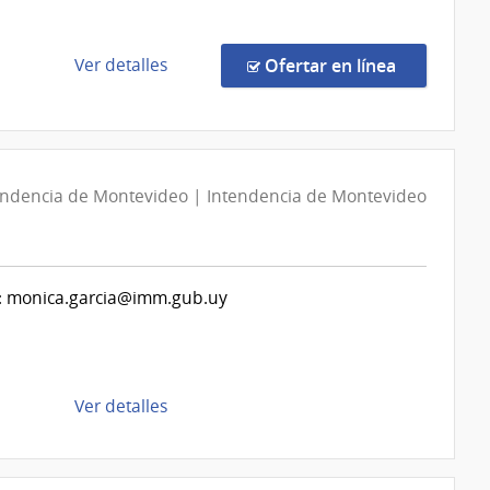
del
Ministerio
del
de
en la comp
Ver detalles
Ofertar en línea
Interior
la
compra
Licitación
Abreviada
626/2026
endencia de Montevideo | Intendencia de Montevideo
|
Ministerio
de
tas: monica.garcia@imm.gub.uy
Defensa
Nacional
|
Comando
General
de
Ver detalles
del
la
Ejército
compra
Compra