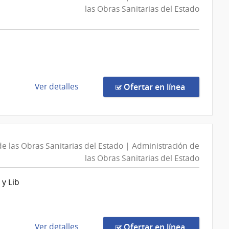
las Obras Sanitarias del Estado
de
en la comp
Ver detalles
Ofertar en línea
la
compra
Concurso
de
n
e las Obras Sanitarias del Estado | Administración de
Precios
las Obras Sanitarias del Estado
7229/2026
|
 y Lib
Administración
de
las
Obras
de
en la comp
Ver detalles
Ofertar en línea