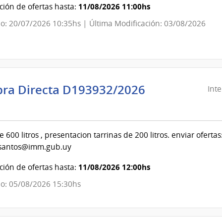
11/08/2026 11:00hs
ión de ofertas hasta:
ando
o: 20/07/2026 10:35hs | Última Modificación: 03/08/2026
ral
ito
ra Directa D193932/2026
Int
ndencia
evideo
e 600 litros , presentacion tarrinas de 200 litros. enviar ofer
santos@imm.gub.uy
ndencia
11/08/2026 12:00hs
ión de ofertas hasta:
evideo
o: 05/08/2026 15:30hs