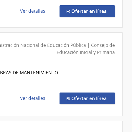
Hospital
de
de
en la comp
Ver detalles
Ofertar en línea
Clínicas
la
compra
Compra
Directa
istración Nacional de Educación Pública | Consejo de
324/2026
Educación Inicial y Primaria
|
Ministerio
de
 OBRAS DE MANTENIMIENTO
Industria,
Energía
y
Minería
de
en la comp
Ver detalles
Ofertar en línea
|
la
Dirección
compra
General
Compra
de
por
Secretaría