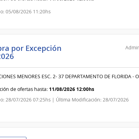
Minería
|
o: 05/08/2026 11:20hs
Dirección
General
de
Secretaría
ra por Excepción
Admin
Administración
2026
Nacional
de
IONES MENORES ESC. 2- 37 DEPARTAMENTO DE FLORIDA -
Educación
Pública
11/08/2026 12:00hs
ión de ofertas hasta:
|
o: 28/07/2026 07:25hs | Última Modificación: 28/07/2026
Consejo
de
Educación
Inicial
y