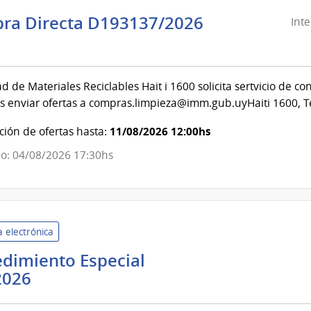
ra Directa D193137/2026
Int
ndencia
evideo
d de Materiales Reciclables Hait i 1600 solicita sertvicio de c
s enviar ofertas a compras.limpieza@imm.gub.uyHaiti 1600, Te
ndencia
11/08/2026 12:00hs
ión de ofertas hasta:
evideo
o: 04/08/2026 17:30hs
 electrónica
dimiento Especial
Universidad
2026
de