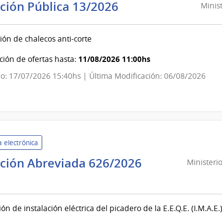
del
Ministerio
ación Pública 13/2026
Minist
Estado
del
Interior
ión de chalecos anti-corte
|
Secretaría
11/08/2026 11:00hs
ión de ofertas hasta:
del
o: 17/07/2026 15:40hs | Última Modificación: 06/08/2026
Ministerio
del
Interior
 electrónica
ación Abreviada 626/2026
Ministeri
sterio
nsa
n de instalación eléctrica del picadero de la E.E.Q.E. (I.M.A.E.)
onal