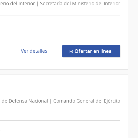
Sanitarias
erio del Interior | Secretaría del Ministerio del Interior
Administración
del
de
Estado
las
Obras
Sanitarias
del
Estado
de
en la compr
Ver detalles
Ofertar en línea
|
la
Administración
compra
de
Licitación
las
Pública
Obras
13/2026
Sanitarias
|
o de Defensa Nacional | Comando General del Ejército
del
Ministerio
Estado
del
Interior
|
.
Secretaría