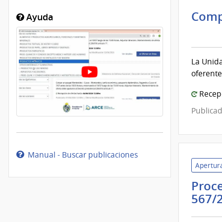
Comp
Ayuda
Inte
de
Mont
La Unida
|
oferente
Inte
de
Recepc
Mont
Publicad
Manual - Buscar publicaciones
Apertura
Proce
567/