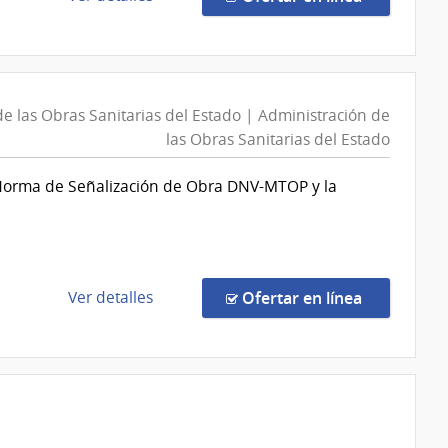
Sanitarias
la
del
n
compra
Estado
Compra
|
Directa
Administración
n
88456/2026
e las Obras Sanitarias del Estado | Administración de
de
|
las Obras Sanitarias del Estado
las
Administración
Obras
a Norma de Señalización de Obra DNV-MTOP y la
de
Sanitarias
las
del
Obras
Estado
Sanitarias
del
de
en la comp
Ver detalles
Ofertar en línea
Estado
n
la
|
compra
Administración
Compra
de
Directa
las
88123/2026
Obras
|