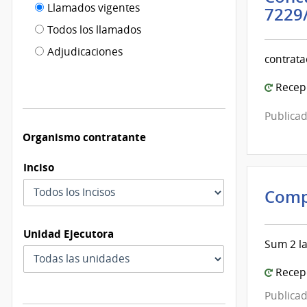
Filtro tipo
Llamados vigentes
por
7229
de
fecha
Todos los llamados
de
publicación
Adjudicaciones
modificación
contrata
Recepc
Publicad
Organismo contratante
Inciso
Comp
Unidad Ejecutora
Sum 2 la
Recepc
Publicad