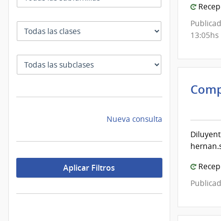
|
Recepc
Com
Publicad
Clase
Gene
13:05hs
del
Ejérc
SubClase
Comp
Inte
de
Nueva consulta
Mont
Diluyent
|
hernan.
Inte
de
Recepc
Aplicar Filtros
Mont
Publicad