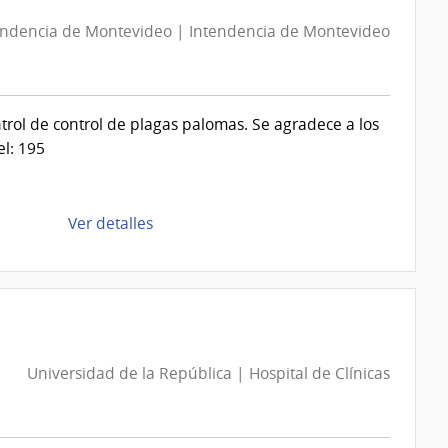
Directa
endencia de Montevideo | Intendencia de Montevideo
D193932/2026
|
Intendencia
de
ontrol de control de plagas palomas. Se agradece a los
Montevideo
l: 195
|
Intendencia
de
de
Ver detalles
Montevideo
la
compra
Compra
Directa
D193137/2026
|
Universidad de la República | Hospital de Clínicas
Intendencia
de
Montevideo