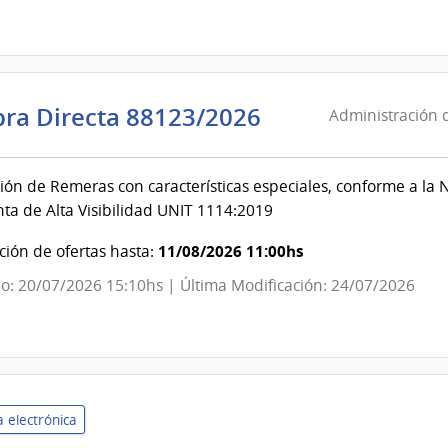
|
Administració
de
las
Administració
ra Directa 88123/2026
Administración d
Obras
de
Sanitarias
las
del
ión de Remeras con características especiales, conforme a l
Obras
Estado
ta de Alta Visibilidad UNIT 1114:2019
Sanitarias
del
11/08/2026 11:00hs
ión de ofertas hasta:
Estado
o: 20/07/2026 15:10hs | Última Modificación: 24/07/2026
|
Administració
de
las
Obras
 electrónica
Sanitarias