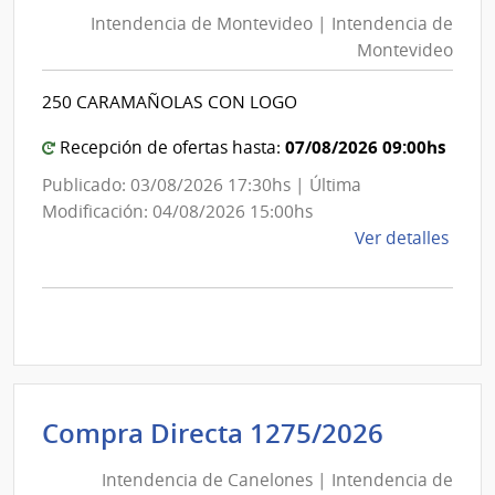
de
Mont
Intendencia de Montevideo | Intendencia de
Mon
|
Montevideo
|
Inte
Int
de
250 CARAMAÑOLAS CON LOGO
de
Mont
Mon
07/08/2026 09:00hs
Recepción de ofertas hasta:
Publicado: 03/08/2026 17:30hs | Última
Modificación: 04/08/2026 15:00hs
de
Ver detalles
la
comp
Comp
Direc
D194
|
Inte
Intende
Compra Directa 1275/2026
de
de
Mont
Intendencia de Canelones | Intendencia de
Canelo