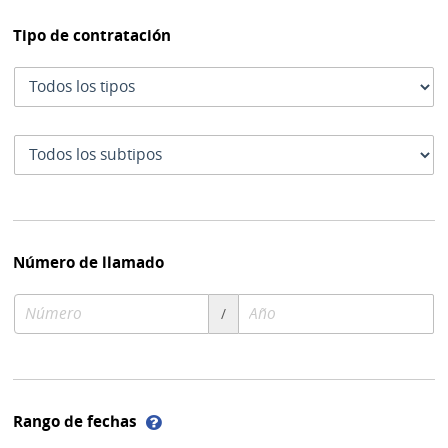
Tipo de contratación
Tipo
de
contratación
Subtipo
de
contratación
Número de llamado
Número
Año
/
de
de
compra
compra
Ayuda
Rango de fechas
sobre