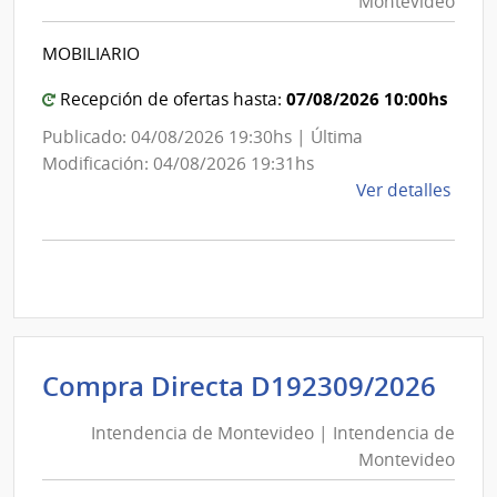
Montevideo
|
de
Intendencia
Cane
MOBILIARIO
de
Montevideo
07/08/2026 10:00hs
Recepción de ofertas hasta:
Publicado: 04/08/2026 19:30hs | Última
Modificación: 04/08/2026 19:31hs
de
Ver detalles
la
comp
Comp
Direc
D193
|
Inte
Int
Compra Directa D192309/2026
de
de
Mont
Intendencia de Montevideo | Intendencia de
Mon
|
Montevideo
|
Inte