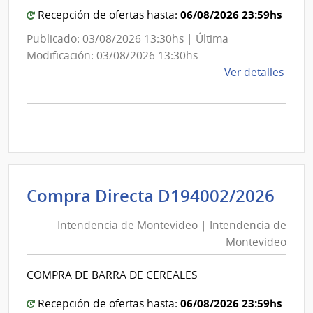
Mont
Mon
06/08/2026 23:59hs
Recepción de ofertas hasta:
Publicado: 03/08/2026 13:30hs | Última
Modificación: 03/08/2026 13:30hs
de
Ver detalles
la
comp
Comp
Direc
D194
|
Inte
Int
Compra Directa D194002/2026
de
de
Mont
Intendencia de Montevideo | Intendencia de
Mon
|
Montevideo
|
Inte
Int
de
COMPRA DE BARRA DE CEREALES
de
Mont
Mon
06/08/2026 23:59hs
Recepción de ofertas hasta: