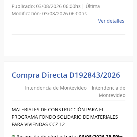
Publicado: 03/08/2026 06:00hs | Última
Modificación: 03/08/2026 06:00hs
de
Ver detalles
la
comp
Comp
Direc
D194
|
Inte
Int
Compra Directa D192843/2026
de
de
Mont
Intendencia de Montevideo | Intendencia de
Mon
|
Montevideo
|
Inte
Int
de
MATERIALES DE CONSTRUCCIÓN PARA EL
de
Mont
PROGRAMA FONDO SOLIDARIO DE MATERIALES
Mon
PARA VIVIENDAS CCZ 12
06/08/2026 23:59hs
Recepción de ofertas hasta: