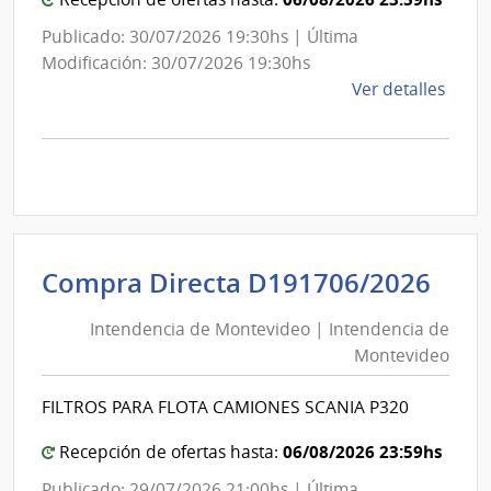
Publicado: 30/07/2026 19:30hs | Última
Modificación: 30/07/2026 19:30hs
de
Ver detalles
la
comp
Comp
Direc
D192
|
Inte
Int
Compra Directa D191706/2026
de
de
Mont
Intendencia de Montevideo | Intendencia de
Mon
|
Montevideo
|
Inte
Int
de
FILTROS PARA FLOTA CAMIONES SCANIA P320
de
Mont
Mon
06/08/2026 23:59hs
Recepción de ofertas hasta:
Publicado: 29/07/2026 21:00hs | Última