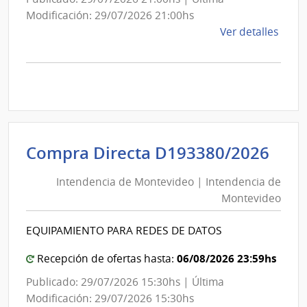
Modificación: 29/07/2026 21:00hs
de
Ver detalles
la
comp
Comp
Direc
D191
|
Inte
Int
Compra Directa D193380/2026
de
de
Mont
Intendencia de Montevideo | Intendencia de
Mon
|
Montevideo
|
Inte
Int
de
EQUIPAMIENTO PARA REDES DE DATOS
de
Mont
Mon
06/08/2026 23:59hs
Recepción de ofertas hasta:
Publicado: 29/07/2026 15:30hs | Última
Modificación: 29/07/2026 15:30hs