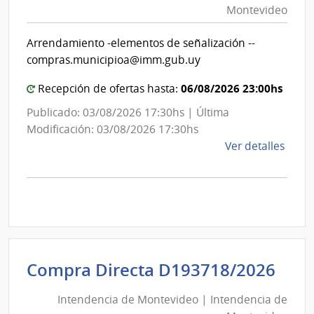
Montevideo
|
Int
Arrendamiento -elementos de señalización --
de
compras.municipioa@imm.gub.uy
Mon
06/08/2026 23:00hs
Recepción de ofertas hasta:
Publicado: 03/08/2026 17:30hs | Última
Modificación: 03/08/2026 17:30hs
de
Ver detalles
la
comp
Comp
Direc
D194
|
Inte
Int
Compra Directa D193718/2026
de
de
Mont
Intendencia de Montevideo | Intendencia de
Mon
|