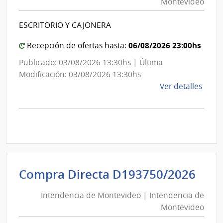
Montevideo
|
Inte
Int
de
ESCRITORIO Y CAJONERA
de
Mont
Mon
06/08/2026 23:00hs
Recepción de ofertas hasta:
Publicado: 03/08/2026 13:30hs | Última
Modificación: 03/08/2026 13:30hs
de
Ver detalles
la
comp
Comp
Direc
D193
|
Inte
Int
Compra Directa D193750/2026
de
de
Mont
Intendencia de Montevideo | Intendencia de
Mon
|
Montevideo
|
Inte