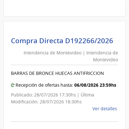
Comp
Direc
D192
|
Inte
de
Int
Compra Directa D192266/2026
Mont
de
|
Intendencia de Montevideo | Intendencia de
Mon
Inte
Montevideo
|
de
Int
Mont
BARRAS DE BRONCE HUECAS ANTIFRICCION
de
Mon
06/08/2026 23:59hs
Recepción de ofertas hasta:
Publicado: 28/07/2026 17:30hs | Última
Modificación: 28/07/2026 18:30hs
de
Ver detalles
la
comp