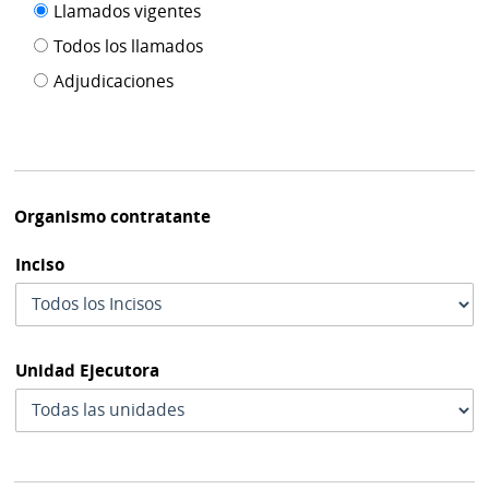
Filtro tipo
Llamados vigentes
por
de
fecha
Todos los llamados
de
publicación
Adjudicaciones
modif
Organismo contratante
Inciso
Unidad Ejecutora