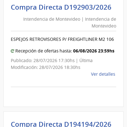
Inte
Int
Compra Directa D192903/2026
de
de
Mont
Intendencia de Montevideo | Intendencia de
Mon
|
Montevideo
|
Inte
Int
de
ESPEJOS RETROVISORES P/ FREIGHTLINER M2 106
de
Mont
Mon
06/08/2026 23:59hs
Recepción de ofertas hasta:
Publicado: 28/07/2026 17:30hs | Última
Modificación: 28/07/2026 18:30hs
de
Ver detalles
la
comp
Comp
Direc
D192
|
Inte
Int
Compra Directa D194194/2026