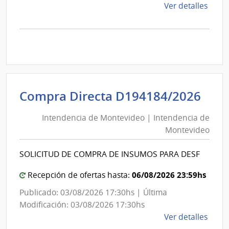
de
Ver detalles
la
comp
Comp
Direc
D193
|
Inte
Int
Compra Directa D194184/2026
de
de
Mont
Intendencia de Montevideo | Intendencia de
Mon
|
Montevideo
|
Inte
Int
de
SOLICITUD DE COMPRA DE INSUMOS PARA DESF
de
Mont
Mon
06/08/2026 23:59hs
Recepción de ofertas hasta:
Publicado: 03/08/2026 17:30hs | Última
Modificación: 03/08/2026 17:30hs
de
Ver detalles
la