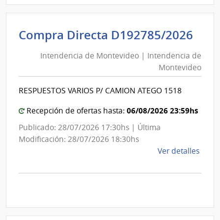
D192
|
Inte
Int
Compra Directa D192785/2026
de
de
Mont
Intendencia de Montevideo | Intendencia de
Mon
|
Montevideo
|
Inte
Int
de
RESPUESTOS VARIOS P/ CAMION ATEGO 1518
de
Mont
Mon
06/08/2026 23:59hs
Recepción de ofertas hasta:
Publicado: 28/07/2026 17:30hs | Última
Modificación: 28/07/2026 18:30hs
de
Ver detalles
la
comp
Comp
Direc
D192