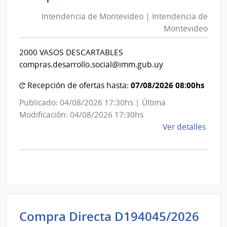
de
de
Mont
Intendencia de Montevideo | Intendencia de
Mon
|
Montevideo
|
Inte
Int
de
2000 VASOS DESCARTABLES
de
Mont
compras.desarrollo.social@imm.gub.uy
Mon
07/08/2026 08:00hs
Recepción de ofertas hasta:
Publicado: 04/08/2026 17:30hs | Última
Modificación: 04/08/2026 17:30hs
de
Ver detalles
la
comp
Comp
Direc
D194
|
Inte
Int
Compra Directa D194045/2026
de