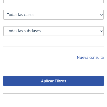
Clase
SubClase
Nueva consulta
Aplicar Filtros