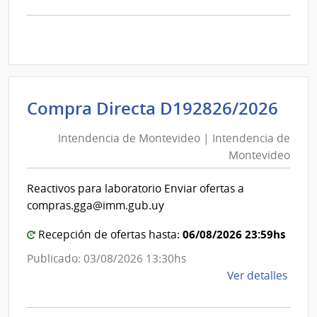
comp
Comp
Direc
D194
|
Inte
Int
Compra Directa D192826/2026
de
de
Mont
Intendencia de Montevideo | Intendencia de
Mon
|
Montevideo
|
Inte
Int
de
Reactivos para laboratorio Enviar ofertas a
de
Mont
compras.gga@imm.gub.uy
Mon
06/08/2026 23:59hs
Recepción de ofertas hasta:
Publicado: 03/08/2026 13:30hs
de
Ver detalles
la
comp