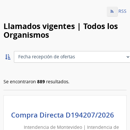
RSS
Llamados vigentes | Todos los
Organismos
Ordernar
ascendente:
Ordenar
889
Se encontraron
resultados.
Int
Compra Directa D194207/2026
de
Intendencia de Montevideo | Intendencia de
Mon