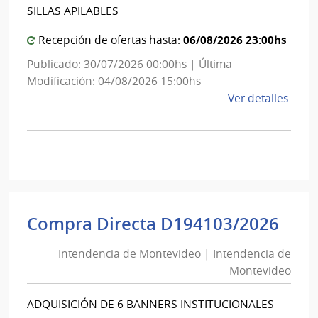
Int
de
SILLAS APILABLES
de
Mont
Mon
06/08/2026 23:00hs
Recepción de ofertas hasta:
Publicado: 30/07/2026 00:00hs | Última
Modificación: 04/08/2026 15:00hs
de
Ver detalles
la
comp
Comp
Direc
D193
|
Inte
Int
Compra Directa D194103/2026
de
de
Mont
Intendencia de Montevideo | Intendencia de
Mon
|
Montevideo
|
Inte
Int
de
ADQUISICIÓN DE 6 BANNERS INSTITUCIONALES
de