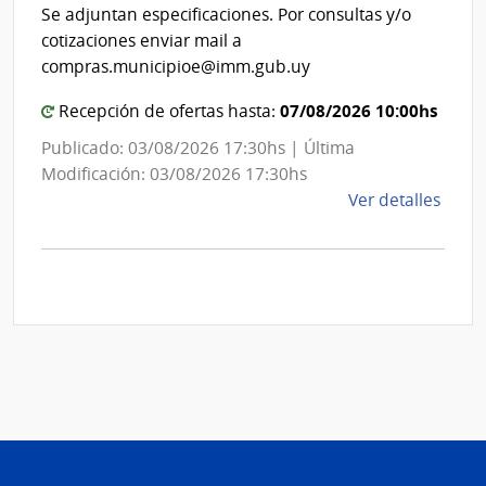
Int
de
Se adjuntan especificaciones. Por consultas y/o
de
Mont
cotizaciones enviar mail a
Mon
compras.municipioe@imm.gub.uy
07/08/2026 10:00hs
Recepción de ofertas hasta:
Publicado: 03/08/2026 17:30hs | Última
Modificación: 03/08/2026 17:30hs
de
Ver detalles
la
comp
Comp
Direc
D192
|
Inte
de
Mont
|
Inte