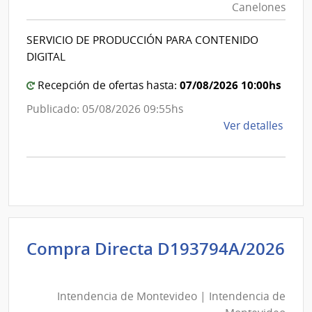
|
Canelones
|
Inte
Intende
de
SERVICIO DE PRODUCCIÓN PARA CONTENIDO
de
Mont
DIGITAL
Canelo
07/08/2026 10:00hs
Recepción de ofertas hasta:
Publicado: 05/08/2026 09:55hs
de
Ver detalles
la
comp
Comp
Direc
1275
|
Inte
Compra Directa D193794A/2026
de
Intendencia
Cane
de
|
Intendencia de Montevideo | Intendencia de
Montevideo
Inte