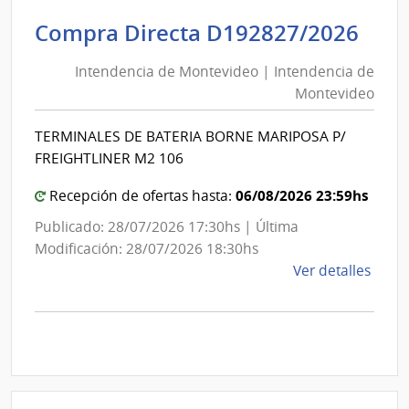
|
Inte
Int
Compra Directa D192827/2026
de
de
Mont
Intendencia de Montevideo | Intendencia de
Mon
|
Montevideo
|
Inte
Int
de
TERMINALES DE BATERIA BORNE MARIPOSA P/
de
Mont
FREIGHTLINER M2 106
Mon
06/08/2026 23:59hs
Recepción de ofertas hasta:
Publicado: 28/07/2026 17:30hs | Última
Modificación: 28/07/2026 18:30hs
de
Ver detalles
la
comp
Comp
Direc
D192
|