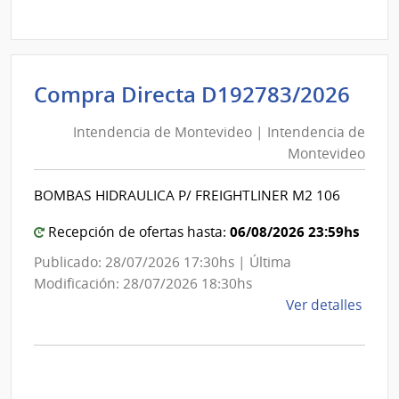
Comp
Direc
D192
|
Inte
Int
Compra Directa D192783/2026
de
de
Mont
Intendencia de Montevideo | Intendencia de
Mon
|
Montevideo
|
Inte
Int
de
BOMBAS HIDRAULICA P/ FREIGHTLINER M2 106
de
Mont
Mon
06/08/2026 23:59hs
Recepción de ofertas hasta:
Publicado: 28/07/2026 17:30hs | Última
Modificación: 28/07/2026 18:30hs
de
Ver detalles
la
comp
Comp
Direc