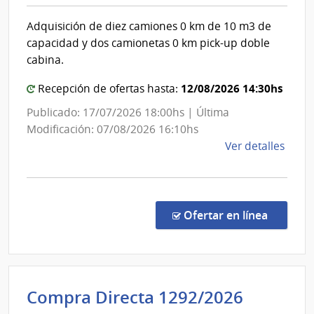
|
Adquisición de diez camiones 0 km de 10 m3 de
Intenden
capacidad y dos camionetas 0 km pick-up doble
de
cabina.
Rocha
12/08/2026 14:30hs
Recepción de ofertas hasta:
Publicado: 17/07/2026 18:00hs | Última
Modificación: 07/08/2026 16:10hs
de
Ver detalles
la
comp
Licit
Públi
en la co
Ofertar en línea
7/20
|
Inte
de
Intende
Compra Directa 1292/2026
Roch
|