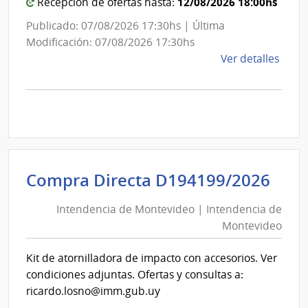
Montevideo
12/08/2026 18:00hs
Recepción de ofertas hasta:
Publicado: 07/08/2026 17:30hs | Última
Modificación: 07/08/2026 17:30hs
de
Ver detalles
la
comp
Comp
Direc
D193
|
Inte
Int
Compra Directa D194199/2026
de
de
Mont
Intendencia de Montevideo | Intendencia de
Mon
|
Montevideo
|
Inte
Int
de
Kit de atornilladora de impacto con accesorios. Ver
de
Mont
condiciones adjuntas. Ofertas y consultas a:
Mon
ricardo.losno@imm.gub.uy