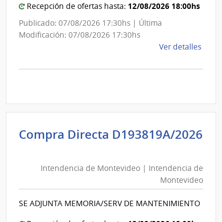
Montevideo
12/08/2026 18:00hs
Recepción de ofertas hasta:
Publicado: 07/08/2026 17:30hs | Última
Modificación: 07/08/2026 17:30hs
de
Ver detalles
la
comp
Comp
Direc
D193
|
Inte
Compra Directa D193819A/2026
de
Intendencia
Mont
de
|
Intendencia de Montevideo | Intendencia de
Montevideo
Inte
Montevideo
|
de
Intendencia
Mont
SE ADJUNTA MEMORIA/SERV DE MANTENIMIENTO
de