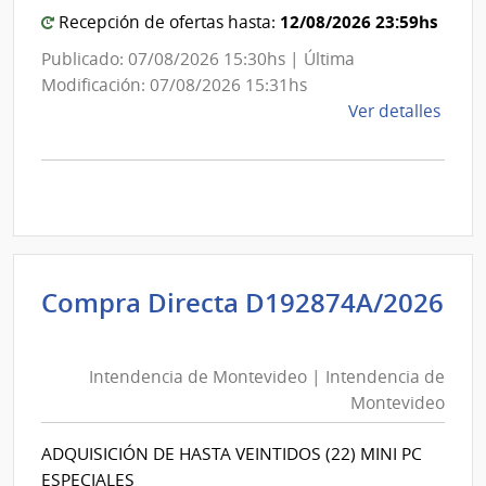
Mont
Mon
12/08/2026 23:59hs
Recepción de ofertas hasta:
Publicado: 07/08/2026 15:30hs | Última
Modificación: 07/08/2026 15:31hs
de
Ver detalles
la
comp
Comp
Direc
D194
|
Inte
Compra Directa D192874A/2026
de
Intendencia
Mont
de
|
Intendencia de Montevideo | Intendencia de
Montevideo
Inte
Montevideo
|
de
Intendencia
Mont
ADQUISICIÓN DE HASTA VEINTIDOS (22) MINI PC
de
ESPECIALES