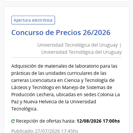
Univ
Tecno
del
Apertura electrónica
Urug
Unive
Concurso de Precios 26/2026
|
Tecno
Univ
Universidad Tecnológica del Uruguay |
del
Tecno
Universidad Tecnológica del Uruguay
Urug
del
|
Urug
Adquisición de materiales de laboratorio para las
Unive
prácticas de las unidades curriculares de las
Tecno
carreras Licenciatura en Ciencia y Tecnología de
del
Lácteos y Tecnólogo en Manejo de Sistemas de
Urug
Producción Lechera, ubicadas en sedes Colonia La
Paz y Nueva Helvecia de la Universidad
Tecnológica.
12/08/2026 17:00hs
Recepción de ofertas hasta:
Publicado: 27/07/2026 17:45hs