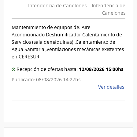
de
Intendencia de Canelones | Intendencia de
Canelo
Inte
Canelones
|
de
Roch
Intende
Mantenimiento de equipos de: Aire
de
Acondicionado,Deshumificador Calentamiento de
Canelo
Servicios (sala demáquinas) ,Calentamiento de
Agua Sanitaria ,Ventilaciones mecánicas existentes
en CERESUR
12/08/2026 15:00hs
Recepción de ofertas hasta:
Publicado: 08/08/2026 14:27hs
de
Ver detalles
la
comp
Comp
Direc
1292
|