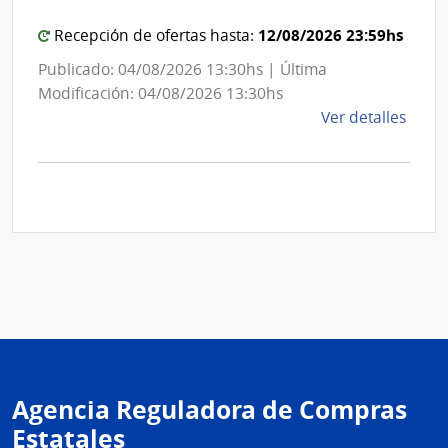
Montevideo
12/08/2026 23:59hs
Recepción de ofertas hasta:
Publicado: 04/08/2026 13:30hs | Última
Modificación: 04/08/2026 13:30hs
de
Ver detalles
la
comp
Comp
Direc
D192
|
Inte
de
Mont
|
Inte
Agencia Reguladora de Compras
de
Mont
Estatales