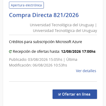
Inte
Apertura electrónica
de
Universi
Compra Directa 821/2026
Mont
Tecnológ
|
Universidad Tecnológica del Uruguay |
Inte
del
Universidad Tecnológica del Uruguay
de
Uruguay
Mont
|
Créditos para subscripción Microsoft Azure
Universi
Tecnológ
12/08/2026 17:00hs
Recepción de ofertas hasta:
del
Publicado: 03/08/2026 15:05hs | Última
Uruguay
Modificación: 06/08/2026 10:53hs
de
Ver detalles
la
comp
Comp
Direc
en la c
Ofertar en línea
821/
|