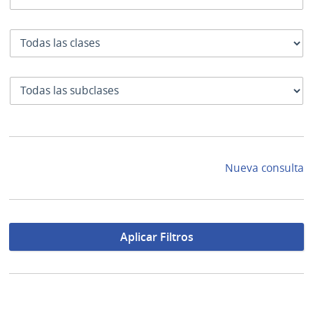
Clase
SubClase
Nueva consulta
Aplicar Filtros