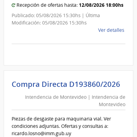
12/08/2026 18:00hs
Recepción de ofertas hasta:
Publicado: 05/08/2026 15:30hs | Última
Modificación: 05/08/2026 15:30hs
de
Ver detalles
la
comp
Comp
Direc
D194
|
Inte
Int
Compra Directa D193860/2026
de
de
Mont
Intendencia de Montevideo | Intendencia de
Mon
|
Montevideo
|
Inte
Int
de
Piezas de desgaste para maquinaria vial. Ver
de
Mont
condiciones adjuntas. Ofertas y consultas a:
Mon
ricardo.losno@imm.gub.uy