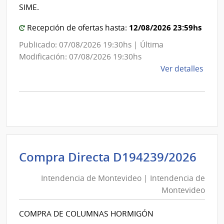
Mon
SIME.
12/08/2026 23:59hs
Recepción de ofertas hasta:
Publicado: 07/08/2026 19:30hs | Última
Modificación: 07/08/2026 19:30hs
de
Ver detalles
la
comp
Comp
Direc
D194
|
Inte
Int
Compra Directa D194239/2026
de
de
Mont
Intendencia de Montevideo | Intendencia de
Mon
|
Montevideo
|
Inte
Int
de
COMPRA DE COLUMNAS HORMIGÓN
de