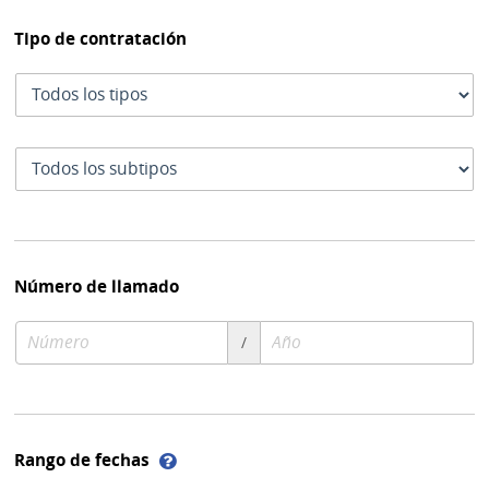
Tipo de contratación
Tipo
de
contratación
Subtipo
de
contratación
Número de llamado
Número
Año
/
de
de
compra
compra
Ayuda
Rango de fechas
sobre