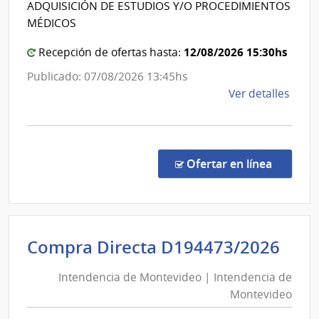
ADQUISICIÓN DE ESTUDIOS Y/O PROCEDIMIENTOS
Banco
MÉDICOS
de
Previsión
12/08/2026 15:30hs
Recepción de ofertas hasta:
Social
Publicado: 07/08/2026 13:45hs
de
Ver detalles
la
comp
Conc
de
en la co
Ofertar en línea
Preci
1096
|
Banc
Int
Compra Directa D194473/2026
de
de
Previ
Intendencia de Montevideo | Intendencia de
Mon
Socia
Montevideo
|
|
Banc