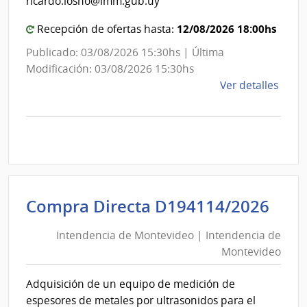
ricardo.losno@imm.gub.uy
12/08/2026 18:00hs
Recepción de ofertas hasta:
Publicado: 03/08/2026 15:30hs | Última
Modificación: 03/08/2026 15:30hs
de
Ver detalles
la
comp
Comp
Direc
D193
|
Inte
Int
Compra Directa D194114/2026
de
de
Mont
Intendencia de Montevideo | Intendencia de
Mon
|
Montevideo
|
Inte
Int
de
Adquisición de un equipo de medición de
de
Mont
espesores de metales por ultrasonidos para el