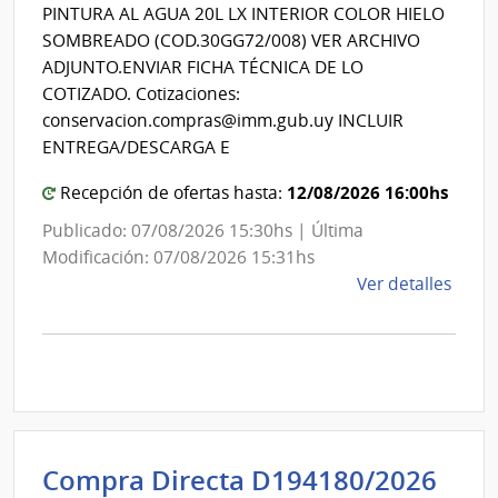
Int
PINTURA AL AGUA 20L LX INTERIOR COLOR HIELO
de
de
SOMBREADO (COD.30GG72/008) VER ARCHIVO
Previ
Mon
ADJUNTO.ENVIAR FICHA TÉCNICA DE LO
Socia
COTIZADO. Cotizaciones:
conservacion.compras@imm.gub.uy INCLUIR
ENTREGA/DESCARGA E
12/08/2026 16:00hs
Recepción de ofertas hasta:
Publicado: 07/08/2026 15:30hs | Última
Modificación: 07/08/2026 15:31hs
de
Ver detalles
la
comp
Comp
Direc
D194
|
Inte
Int
Compra Directa D194180/2026
de