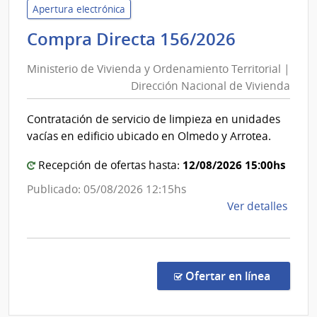
Inte
Apertura electrónica
de
Minister
Compra Directa 156/2026
Cane
de
|
Ministerio de Vivienda y Ordenamiento Territorial |
Inte
Vivienda
Dirección Nacional de Vivienda
de
y
Cane
Ordenam
Contratación de servicio de limpieza en unidades
Territori
vacías en edificio ubicado en Olmedo y Arrotea.
|
Direcció
12/08/2026 15:00hs
Recepción de ofertas hasta:
Nacional
Publicado: 05/08/2026 12:15hs
de
de
Ver detalles
Vivienda
la
comp
Comp
Direc
en la co
Ofertar en línea
156/
|