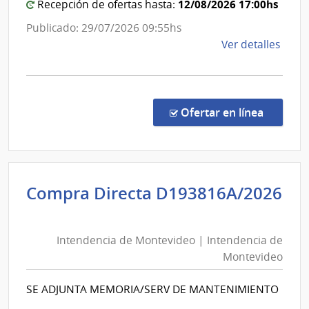
del
12/08/2026 17:00hs
Recepción de ofertas hasta:
Urug
Publicado: 29/07/2026 09:55hs
de
Ver detalles
la
comp
Conc
de
en la c
Ofertar en línea
Preci
13/2
|
Univ
Compra Directa D193816A/2026
Tecno
Intendencia
del
de
Urug
Intendencia de Montevideo | Intendencia de
Montevideo
|
Montevideo
Univ
|
Tecno
Intendencia
SE ADJUNTA MEMORIA/SERV DE MANTENIMIENTO
del
de
Urug