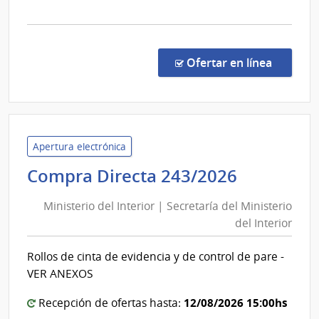
la
comp
Conc
de
en la c
Ofertar en línea
Preci
4/20
|
Inte
de
Apertura electrónica
Tacu
Minister
Compra Directa 243/2026
|
del
Inte
Ministerio del Interior | Secretaría del Ministerio
Interior
de
del Interior
|
Tacu
Secretar
Rollos de cinta de evidencia y de control de pare -
del
VER ANEXOS
Minister
del
12/08/2026 15:00hs
Recepción de ofertas hasta: