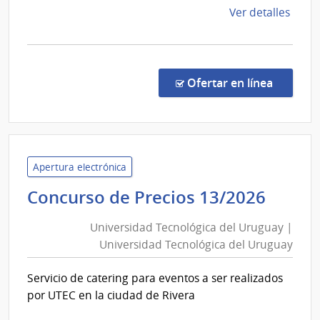
de
Ver detalles
la
comp
Conc
de
en la c
Ofertar en línea
Preci
26/2
|
Univ
Tecno
Apertura electrónica
del
Unive
Concurso de Precios 13/2026
Urug
Tecno
|
Universidad Tecnológica del Uruguay |
del
Univ
Universidad Tecnológica del Uruguay
Urug
Tecno
|
del
Servicio de catering para eventos a ser realizados
Unive
Urug
por UTEC en la ciudad de Rivera
Tecno