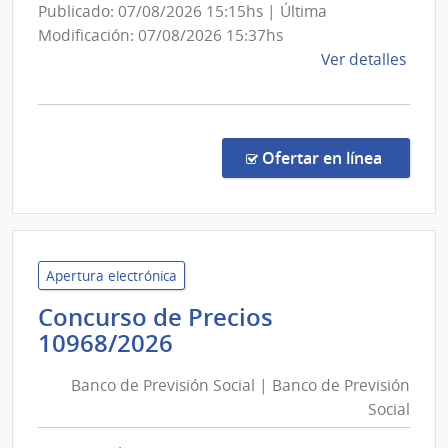
Interior
Publicado: 07/08/2026 15:15hs | Última
Modificación: 07/08/2026 15:37hs
de
Ver detalles
la
comp
Comp
Direc
en la co
Ofertar en línea
243/
|
Minis
del
Inter
Apertura electrónica
|
Concurso de Precios
Secre
Banco
10968/2026
del
de
Minis
Banco de Previsión Social | Banco de Previsión
Previsión
del
Social
Social
Inter
|