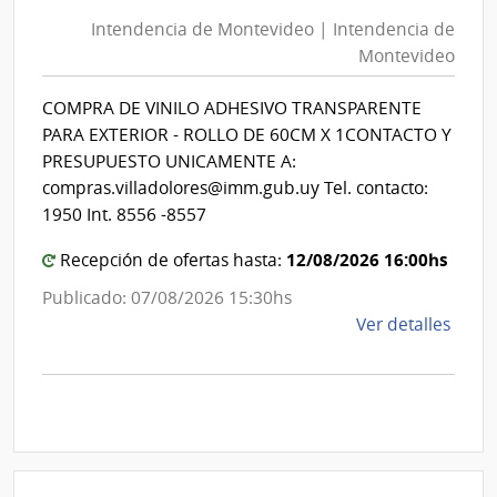
de
Mont
Intendencia de Montevideo | Intendencia de
Mon
|
Montevideo
|
Inte
Int
de
COMPRA DE VINILO ADHESIVO TRANSPARENTE
de
Mont
PARA EXTERIOR - ROLLO DE 60CM X 1CONTACTO Y
Mon
PRESUPUESTO UNICAMENTE A:
compras.villadolores@imm.gub.uy Tel. contacto:
1950 Int. 8556 -8557
12/08/2026 16:00hs
Recepción de ofertas hasta:
Publicado: 07/08/2026 15:30hs
de
Ver detalles
la
comp
Comp
Direc
D194
|