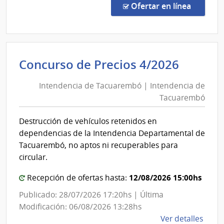
Direc
en la c
Ofertar en línea
349/
|
Banc
Centr
Intend
Concurso de Precios 4/2026
del
de
Urug
Intendencia de Tacuarembó | Intendencia de
Tacua
|
Tacuarembó
|
Banc
Centr
Intend
Destrucción de vehículos retenidos en
del
de
dependencias de la Intendencia Departamental de
Urug
Tacua
Tacuarembó, no aptos ni recuperables para
circular.
12/08/2026 15:00hs
Recepción de ofertas hasta:
Publicado: 28/07/2026 17:20hs | Última
Modificación: 06/08/2026 13:28hs
de
Ver detalles