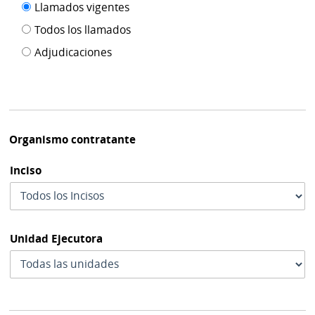
Filtro tipo
Llamados vigentes
por
de
fecha
Todos los llamados
de
publicación
Adjudicaciones
modif
Organismo contratante
Inciso
Unidad Ejecutora