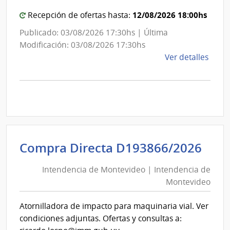
12/08/2026 18:00hs
Recepción de ofertas hasta:
Publicado: 03/08/2026 17:30hs | Última
Modificación: 03/08/2026 17:30hs
de
Ver detalles
la
comp
Comp
Direc
D193
|
Inte
Int
Compra Directa D193866/2026
de
de
Mont
Intendencia de Montevideo | Intendencia de
Mon
|
Montevideo
|
Inte
Int
de
Atornilladora de impacto para maquinaria vial. Ver
de
Mont
condiciones adjuntas. Ofertas y consultas a:
Mon