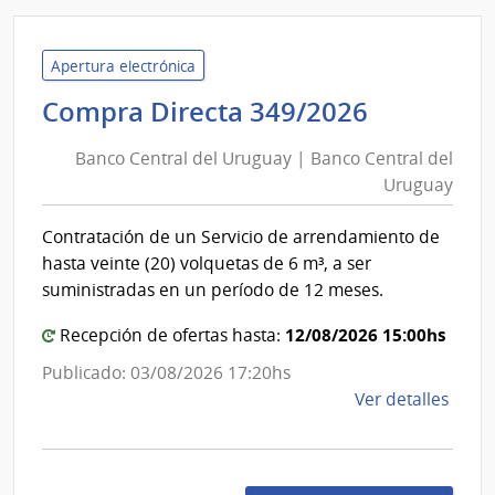
Minis
de
Vivi
Apertura electrónica
y
Banco
Compra Directa 349/2026
Orde
Central
Territ
Banco Central del Uruguay | Banco Central del
del
|
Uruguay
Uruguay
Direc
|
Naci
Contratación de un Servicio de arrendamiento de
Banco
de
hasta veinte (20) volquetas de 6 m³, a ser
Vivi
Central
suministradas en un período de 12 meses.
del
12/08/2026 15:00hs
Uruguay
Recepción de ofertas hasta:
Publicado: 03/08/2026 17:20hs
de
Ver detalles
la
comp
Comp