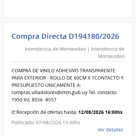
Comp
Direc
D194
|
Inte
Int
Compra Directa D194180/2026
de
de
Mont
Intendencia de Montevideo | Intendencia de
Mon
|
Montevideo
|
Inte
Int
de
COMPRA DE VINILO ADHESIVO TRANSPARENTE
de
Mont
PARA EXTERIOR - ROLLO DE 60CM X 1CONTACTO Y
Mon
PRESUPUESTO UNICAMENTE A:
compras.villadolores@imm.gub.uy Tel. contacto:
1950 Int. 8556 -8557
12/08/2026 16:00hs
Recepción de ofertas hasta:
Publicado: 07/08/2026 15:30hs
de
Ver detalles