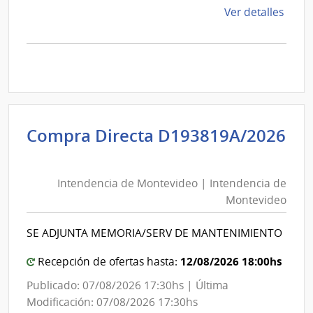
de
Ver detalles
la
comp
Comp
Direc
D193
|
Inte
Compra Directa D193819A/2026
de
Intendencia
Mont
de
|
Intendencia de Montevideo | Intendencia de
Montevideo
Inte
Montevideo
|
de
Intendencia
Mont
SE ADJUNTA MEMORIA/SERV DE MANTENIMIENTO
de
Montevideo
12/08/2026 18:00hs
Recepción de ofertas hasta:
Publicado: 07/08/2026 17:30hs | Última
Modificación: 07/08/2026 17:30hs