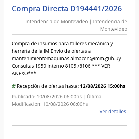
de
Int
Compra Directa D194441/2026
Roch
de
|
Intendencia de Montevideo | Intendencia de
Mon
Inte
Montevideo
|
de
Roch
Int
Compra de insumos para talleres mecánica y
de
herrería de la IM Envio de ofertas a
Mon
mantenimientomaquinas.almacen@imm.gub.uy
Consultas 1950 interno 8105 /8106 *** VER
ANEXO***
12/08/2026 15:00hs
Recepción de ofertas hasta:
Publicado: 10/08/2026 06:00hs | Última
Modificación: 10/08/2026 06:00hs
de
Ver detalles
la
comp
Comp