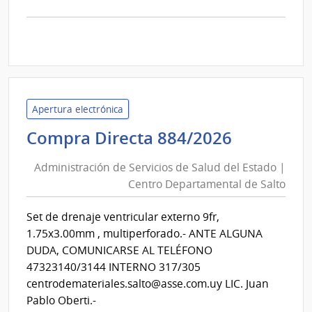
la
comp
Comp
Direc
D194
|
Inte
Apertura electrónica
de
Administ
Compra Directa 884/2026
Mont
de
|
Administración de Servicios de Salud del Estado |
Inte
Servicios
Centro Departamental de Salto
de
de
Mont
Salud
Set de drenaje ventricular externo 9fr,
del
1.75x3.00mm , multiperforado.- ANTE ALGUNA
Estado
DUDA, COMUNICARSE AL TELÉFONO
|
47323140/3144 INTERNO 317/305
Centro
centrodemateriales.salto@asse.com.uy LIC. Juan
Departa
Pablo Oberti.-