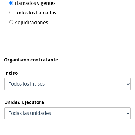
Filtro tipo
Llamados vigentes
por
de
fecha
Todos los llamados
de
publicación
Adjudicaciones
modif
Organismo contratante
Inciso
Unidad Ejecutora