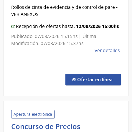
Secretar
Rollos de cinta de evidencia y de control de pare -
del
VER ANEXOS
Minister
del
12/08/2026 15:00hs
Recepción de ofertas hasta:
Interior
Publicado: 07/08/2026 15:15hs | Última
Modificación: 07/08/2026 15:37hs
de
Ver detalles
la
comp
Comp
Direc
en la co
Ofertar en línea
243/
|
Minis
del
Inter
Apertura electrónica
|
Concurso de Precios
Secre