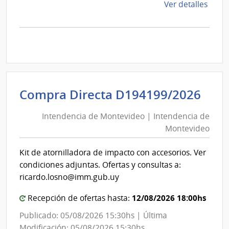
de
Ver detalles
la
comp
Comp
Direc
D193
|
Inte
Int
Compra Directa D194199/2026
de
de
Mont
Intendencia de Montevideo | Intendencia de
Mon
|
Montevideo
|
Inte
Int
de
Kit de atornilladora de impacto con accesorios. Ver
de
Mont
condiciones adjuntas. Ofertas y consultas a:
Mon
ricardo.losno@imm.gub.uy
12/08/2026 18:00hs
Recepción de ofertas hasta:
Publicado: 05/08/2026 15:30hs | Última
Modificación: 05/08/2026 15:30hs