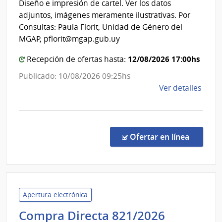
Diseño e impresión de cartel. Ver los datos
Pesca
Depa
adjuntos, imágenes meramente ilustrativas. Por
de
|
Consultas: Paula Florit, Unidad de Género del
Salto
Direcció
MGAP, pflorit@mgap.gub.uy
General
12/08/2026 17:00hs
Recepción de ofertas hasta:
de
Secretar
Publicado: 10/08/2026 09:25hs
de
Ver detalles
la
comp
Comp
Direc
en la co
Ofertar en línea
980/
|
Minis
de
Gana
Apertura electrónica
Agric
Universi
Compra Directa 821/2026
y