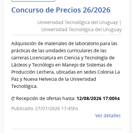
Urug
Unive
Concurso de Precios 26/2026
|
Tecno
Univ
Universidad Tecnológica del Uruguay |
del
Tecno
Universidad Tecnológica del Uruguay
Urug
del
|
Urug
Adquisición de materiales de laboratorio para las
Unive
prácticas de las unidades curriculares de las
Tecno
carreras Licenciatura en Ciencia y Tecnología de
del
Lácteos y Tecnólogo en Manejo de Sistemas de
Urug
Producción Lechera, ubicadas en sedes Colonia La
Paz y Nueva Helvecia de la Universidad
Tecnológica.
12/08/2026 17:00hs
Recepción de ofertas hasta:
Publicado: 27/07/2026 17:45hs
de
Ver detalles
la
comp