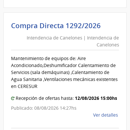
Direc
D194
|
Inte
Intende
Compra Directa 1292/2026
de
de
Mont
Intendencia de Canelones | Intendencia de
Canelo
|
Canelones
|
Inte
Intende
de
Mantenimiento de equipos de: Aire
de
Mont
Acondicionado,Deshumificador Calentamiento de
Canelo
Servicios (sala demáquinas) ,Calentamiento de
Agua Sanitaria ,Ventilaciones mecánicas existentes
en CERESUR
12/08/2026 15:00hs
Recepción de ofertas hasta:
Publicado: 08/08/2026 14:27hs
de
Ver detalles
la
comp