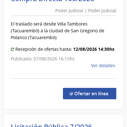
Judicial
y
Poder Judicial | Poder Judicial
|
Obra
Poder
Públi
El traslado será desde Villa Tambores
|
Judicial
(Tacuarembó) a la ciudad de San Gregorio de
Direc
Polanco (Tacuarembó)
Naci
de
12/08/2026 14:30hs
Recepción de ofertas hasta:
Viali
Publicado: 07/08/2026 16:15hs
de
Ver detalles
la
comp
Comp
Direc
en la co
Ofertar en línea
166/
|
Pode
Judici
Intenden
Licitación Pública 7/2026
|