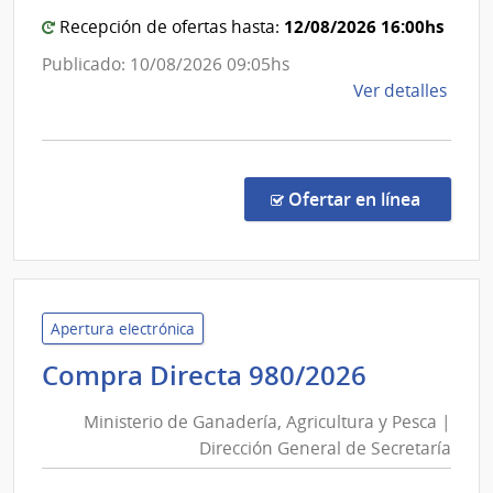
de
12/08/2026 16:00hs
Recepción de ofertas hasta:
Salto
Publicado: 10/08/2026 09:05hs
de
Ver detalles
la
comp
Comp
Direc
en la co
Ofertar en línea
884/
|
Admin
de
Servi
Apertura electrónica
de
Minister
Compra Directa 980/2026
Salu
de
del
Ministerio de Ganadería, Agricultura y Pesca |
Ganaderí
Esta
Dirección General de Secretaría
Agricult
|
y
Cent