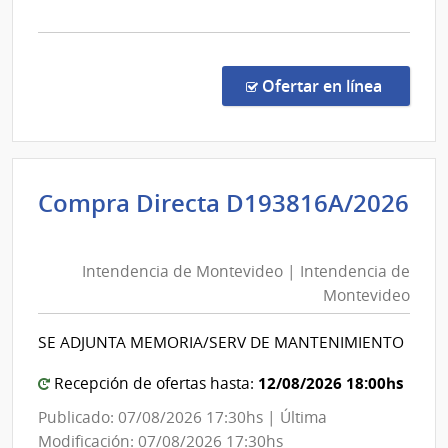
la
comp
Conc
de
en la c
Ofertar en línea
Preci
13/2
|
Univ
Compra Directa D193816A/2026
Tecno
Intendencia
del
de
Urug
Intendencia de Montevideo | Intendencia de
Montevideo
|
Montevideo
Univ
|
Tecno
Intendencia
SE ADJUNTA MEMORIA/SERV DE MANTENIMIENTO
del
de
Urug
Montevideo
12/08/2026 18:00hs
Recepción de ofertas hasta:
Publicado: 07/08/2026 17:30hs | Última
Modificación: 07/08/2026 17:30hs