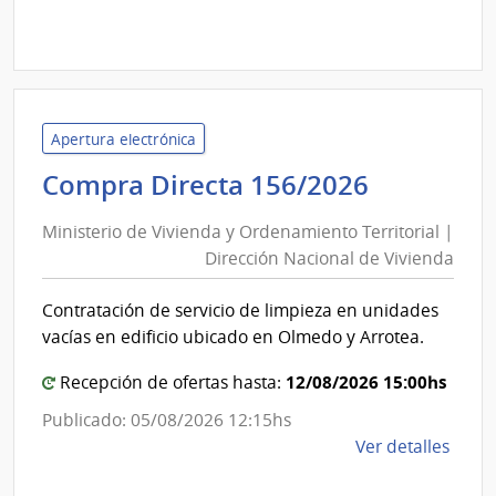
Comp
Direc
1292
|
Inte
Apertura electrónica
de
Minister
Compra Directa 156/2026
Cane
de
|
Ministerio de Vivienda y Ordenamiento Territorial |
Inte
Vivienda
Dirección Nacional de Vivienda
de
y
Cane
Ordenam
Contratación de servicio de limpieza en unidades
Territori
vacías en edificio ubicado en Olmedo y Arrotea.
|
Direcció
12/08/2026 15:00hs
Recepción de ofertas hasta:
Nacional
Publicado: 05/08/2026 12:15hs
de
de
Ver detalles
Vivienda
la