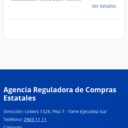
de
Ver detalles
la
comp
Comp
Direc
D194
|
Inte
de
Mont
|
Inte
Agencia Reguladora de Compras
de
Mont
Estatales
Dirección:
Liniers 1324, Piso 7 - Torre Ejecutiva Sur
Teléfono:
2903 11 11
Contacto