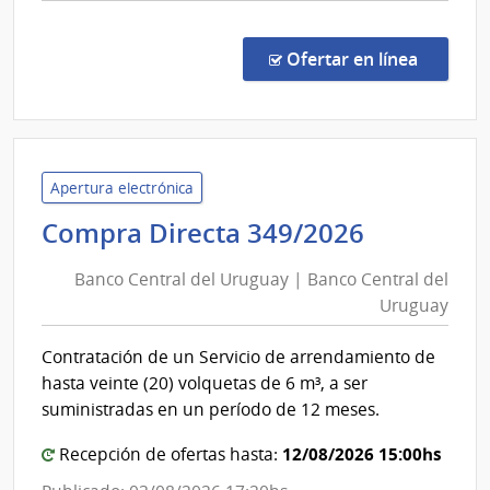
comp
Comp
Direc
en la co
Ofertar en línea
156/
|
Minis
de
Vivi
Apertura electrónica
y
Banco
Compra Directa 349/2026
Orde
Central
Territ
Banco Central del Uruguay | Banco Central del
del
|
Uruguay
Uruguay
Direc
|
Naci
Contratación de un Servicio de arrendamiento de
Banco
de
hasta veinte (20) volquetas de 6 m³, a ser
Vivi
Central
suministradas en un período de 12 meses.
del
12/08/2026 15:00hs
Uruguay
Recepción de ofertas hasta: