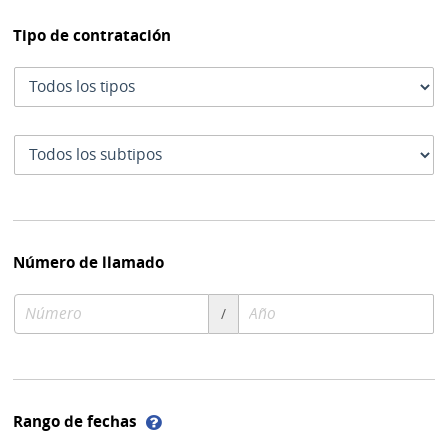
Tipo de contratación
Tipo
de
contratación
Subtipo
de
contratación
Número de llamado
Número
Año
/
de
de
compra
compra
Ayuda
Rango de fechas
sobre