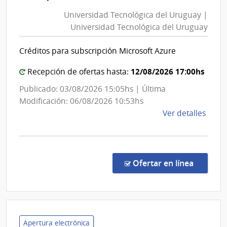
Tecnológ
Pesc
Universidad Tecnológica del Uruguay |
del
|
Universidad Tecnológica del Uruguay
Uruguay
Direc
|
Gene
Créditos para subscripción Microsoft Azure
Universi
de
Secre
Tecnológ
12/08/2026 17:00hs
Recepción de ofertas hasta:
del
Publicado: 03/08/2026 15:05hs | Última
Uruguay
Modificación: 06/08/2026 10:53hs
de
Ver detalles
la
comp
Comp
Direc
en la c
Ofertar en línea
821/
|
Univ
Tecno
del
Apertura electrónica