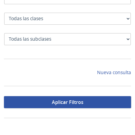
Clase
SubClase
Nueva consulta
Aplicar Filtros