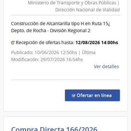
Ministerio de Transporte y Obras Públicas |
Trans
Dirección Nacional de Vialidad
y
Obra
Construcción de Alcantarilla tipo H en Ruta 15¿
Públi
Depto. de Rocha - División Regional 2
|
Direc
12/08/2026 14:00hs
Recepción de ofertas hasta:
Nacio
Publicado: 10/06/2026 12:50hs | Última
de
Modificación: 29/07/2026 16:54hs
Viali
de
Ver detalles
la
comp
Licit
Abre
en la co
Ofertar en línea
31/2
|
Minis
de
Poder
Compra Directa 166/2026
Tran