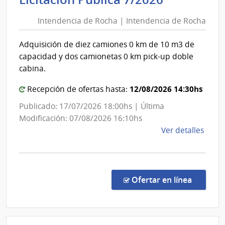
de
Pode
Intendencia de Rocha | Intendencia de Rocha
Rocha
Judici
|
Adquisición de diez camiones 0 km de 10 m3 de
Intenden
capacidad y dos camionetas 0 km pick-up doble
de
cabina.
Rocha
12/08/2026 14:30hs
Recepción de ofertas hasta:
Publicado: 17/07/2026 18:00hs | Última
Modificación: 07/08/2026 16:10hs
de
Ver detalles
la
comp
Licit
Públi
en la co
Ofertar en línea
7/20
|
Inte