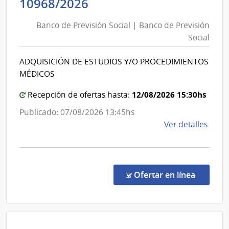
Banco
10968/2026
del
de
Minis
Banco de Previsión Social | Banco de Previsión
Previsión
del
Social
Social
Inter
|
ADQUISICIÓN DE ESTUDIOS Y/O PROCEDIMIENTOS
Banco
MÉDICOS
de
Previsión
12/08/2026 15:30hs
Recepción de ofertas hasta:
Social
Publicado: 07/08/2026 13:45hs
de
Ver detalles
la
comp
Conc
de
en la co
Ofertar en línea
Preci
1096
|
Banc