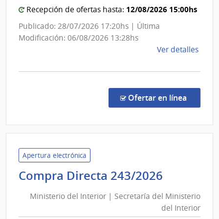
12/08/2026 15:00hs
Recepción de ofertas hasta:
Publicado: 28/07/2026 17:20hs | Última
Modificación: 06/08/2026 13:28hs
de
Ver detalles
la
comp
Conc
de
en la c
Ofertar en línea
Preci
4/20
|
Inte
de
Apertura electrónica
Tacu
Minister
Compra Directa 243/2026
|
del
Inte
Ministerio del Interior | Secretaría del Ministerio
Interior
de
del Interior
|
Tacu