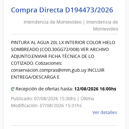
de
Int
Compra Directa D194473/2026
Previ
de
Socia
Intendencia de Montevideo | Intendencia de
Mon
|
Montevideo
|
Banc
de
Int
PINTURA AL AGUA 20L LX INTERIOR COLOR HIELO
Previ
de
SOMBREADO (COD.30GG72/008) VER ARCHIVO
Socia
Mon
ADJUNTO.ENVIAR FICHA TÉCNICA DE LO
COTIZADO. Cotizaciones:
conservacion.compras@imm.gub.uy INCLUIR
ENTREGA/DESCARGA E
12/08/2026 16:00hs
Recepción de ofertas hasta:
Publicado: 07/08/2026 15:30hs | Última
Modificación: 07/08/2026 15:31hs
de
Ver detalles
la
comp