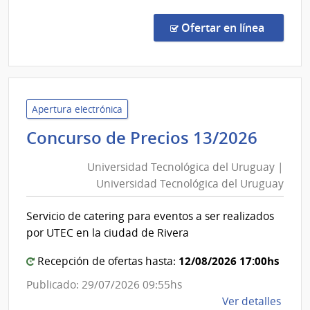
Conc
de
en la c
Ofertar en línea
Preci
26/2
|
Univ
Tecno
Apertura electrónica
del
Unive
Concurso de Precios 13/2026
Urug
Tecno
|
Universidad Tecnológica del Uruguay |
del
Univ
Universidad Tecnológica del Uruguay
Urug
Tecno
|
del
Servicio de catering para eventos a ser realizados
Unive
Urug
por UTEC en la ciudad de Rivera
Tecno
del
12/08/2026 17:00hs
Recepción de ofertas hasta:
Urug
Publicado: 29/07/2026 09:55hs
de
Ver detalles