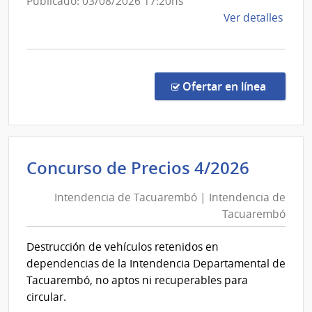
Publicado: 03/08/2026 17:20hs
de
Ver detalles
la
comp
Comp
Direc
en la c
Ofertar en línea
349/
|
Banc
Centr
Intend
Concurso de Precios 4/2026
del
de
Urug
Intendencia de Tacuarembó | Intendencia de
Tacua
|
Tacuarembó
|
Banc
Centr
Intend
Destrucción de vehículos retenidos en
del
de
dependencias de la Intendencia Departamental de
Urug
Tacua
Tacuarembó, no aptos ni recuperables para
circular.