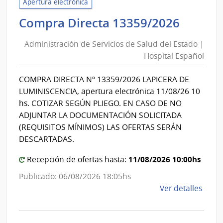
Apertura electrónica
de
Admini
Compra Directa 13359/2026
Mont
de
|
Administración de Servicios de Salud del Estado |
Inte
Servic
Hospital Español
de
de
Mont
Salud
COMPRA DIRECTA Nº 13359/2026 LAPICERA DE
del
LUMINISCENCIA, apertura electrónica 11/08/26 10
Estad
hs. COTIZAR SEGÚN PLIEGO. EN CASO DE NO
|
ADJUNTAR LA DOCUMENTACIÓN SOLICITADA
Hospit
(REQUISITOS MÍNIMOS) LAS OFERTAS SERÁN
Españ
DESCARTADAS.
11/08/2026 10:00hs
Recepción de ofertas hasta:
Publicado: 06/08/2026 18:05hs
de
Ver detalles
la
comp