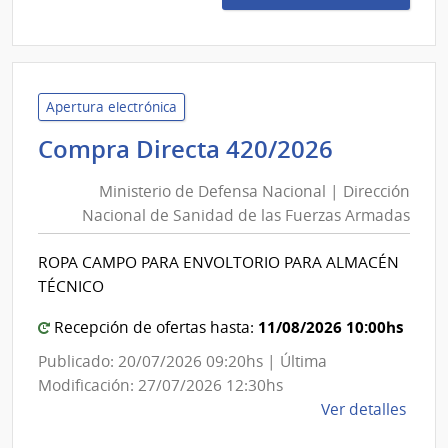
50/2
|
Admin
de
Servi
Apertura electrónica
de
Minister
Compra Directa 420/2026
Salu
de
del
Ministerio de Defensa Nacional | Dirección
Defensa
Esta
Nacional de Sanidad de las Fuerzas Armadas
Nacional
|
|
Admin
ROPA CAMPO PARA ENVOLTORIO PARA ALMACÉN
Direcció
de
TÉCNICO
Servi
Nacional
de
de
11/08/2026 10:00hs
Recepción de ofertas hasta:
Salu
Sanidad
Publicado: 20/07/2026 09:20hs | Última
del
de
Modificación: 27/07/2026 12:30hs
Esta
las
de
Ver detalles
Fuerzas
la