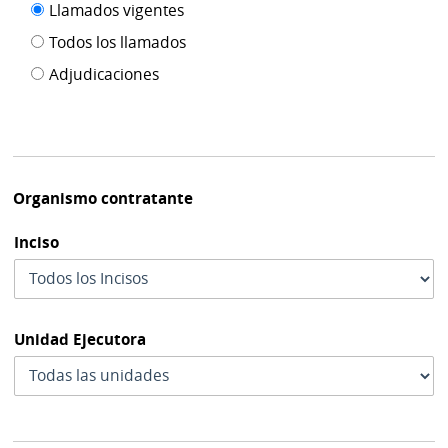
Filtro tipo
Llamados vigentes
por
de
fecha
Todos los llamados
de
publicación
Adjudicaciones
modif
Organismo contratante
Inciso
Unidad Ejecutora