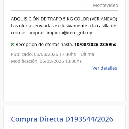
Mon
|
Montevideo
|
Inte
Int
de
ADQUISICIÓN DE TRAPO 5 KG COLOR (VER ANEXO)
de
Mont
Las ofertas enviarlas exclusivamente a la casilla de
Mon
correo: compras.limpieza@imm.gub.uy
10/08/2026 23:59hs
Recepción de ofertas hasta:
Publicado: 05/08/2026 17:30hs | Última
Modificación: 06/08/2026 13:00hs
de
Ver detalles
la
comp
Comp
Direc
D192
|
Inte
Int
Compra Directa D193544/2026
de
de