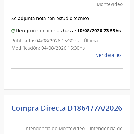
Montevideo
|
Int
Se adjunta nota con estudio tecnico
de
Mon
10/08/2026 23:59hs
Recepción de ofertas hasta:
Publicado: 04/08/2026 15:30hs | Última
Modificación: 04/08/2026 15:30hs
de
Ver detalles
la
comp
Comp
Direc
D194
|
Inte
Compra Directa D186477A/2026
de
Intendencia
Mont
de
|
Intendencia de Montevideo | Intendencia de
Montevideo
Inte