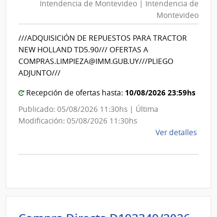
Mont
Intendencia de Montevideo | Intendencia de
Mon
|
Montevideo
|
Inte
Int
de
///ADQUISICIÓN DE REPUESTOS PARA TRACTOR
de
Mont
NEW HOLLAND TD5.90/// OFERTAS A
Mon
COMPRAS.LIMPIEZA@IMM.GUB.UY///PLIEGO
ADJUNTO///
10/08/2026 23:59hs
Recepción de ofertas hasta:
Publicado: 05/08/2026 11:30hs | Última
Modificación: 05/08/2026 11:30hs
de
Ver detalles
la
comp
Comp
Direc
D193
|
Inte