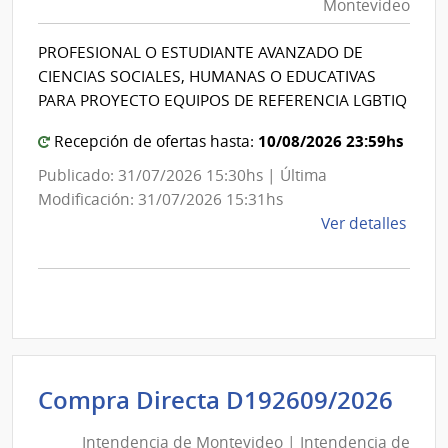
Montevideo
|
de
Intendencia
Mont
PROFESIONAL O ESTUDIANTE AVANZADO DE
de
CIENCIAS SOCIALES, HUMANAS O EDUCATIVAS
Montevideo
PARA PROYECTO EQUIPOS DE REFERENCIA LGBTIQ
10/08/2026 23:59hs
Recepción de ofertas hasta:
Publicado: 31/07/2026 15:30hs | Última
Modificación: 31/07/2026 15:31hs
de
Ver detalles
la
comp
Comp
Direc
D186
|
Inte
Int
Compra Directa D192609/2026
de
de
Mont
Intendencia de Montevideo | Intendencia de