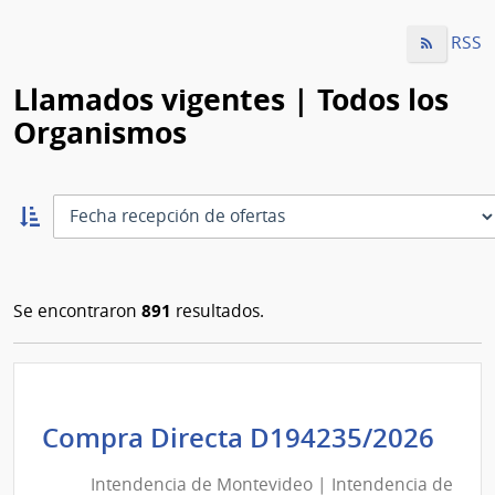
RSS
Llamados vigentes | Todos los
Organismos
Ordernar
ascendente:
Ordenar
891
Se encontraron
resultados.
Int
Compra Directa D194235/2026
de
Intendencia de Montevideo | Intendencia de
Mon