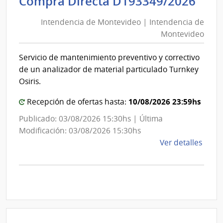
Int
Compra Directa D193349/2026
de
de
Mont
Intendencia de Montevideo | Intendencia de
Mon
|
Montevideo
|
Inte
Int
de
Servicio de mantenimiento preventivo y correctivo
de
Mont
de un analizador de material particulado Turnkey
Mon
Osiris.
10/08/2026 23:59hs
Recepción de ofertas hasta:
Publicado: 03/08/2026 15:30hs | Última
Modificación: 03/08/2026 15:30hs
de
Ver detalles
la
comp
Comp
Direc
D193
|