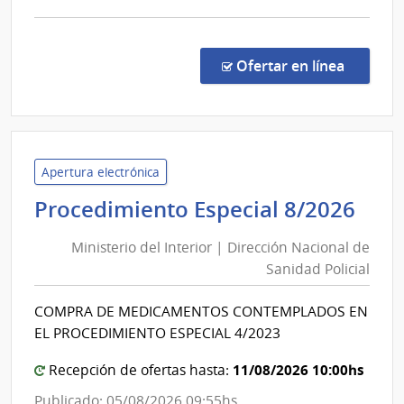
de
comp
Lavall
Comp
Direc
en la co
Ofertar en línea
1327
|
Admin
de
Servi
Apertura electrónica
de
Min
Procedimiento Especial 8/2026
Salu
del
del
Ministerio del Interior | Dirección Nacional de
Int
Esta
Sanidad Policial
|
|
Dir
Cent
COMPRA DE MEDICAMENTOS CONTEMPLADOS EN
Nac
Depa
EL PROCEDIMIENTO ESPECIAL 4/2023
de
de
Laval
San
11/08/2026 10:00hs
Recepción de ofertas hasta:
Poli
Publicado: 05/08/2026 09:55hs