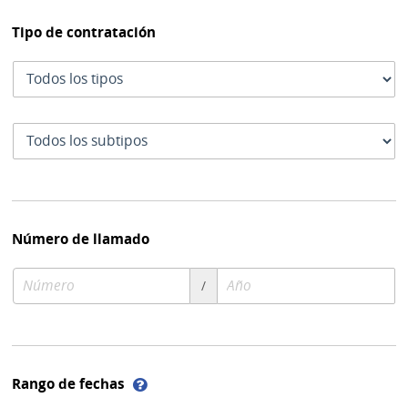
Tipo de contratación
Tipo
de
contratación
Subtipo
de
contratación
Número de llamado
Número
Año
/
de
de
compra
compra
Ayuda
Rango de fechas
sobre