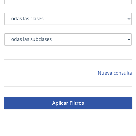
Clase
SubClase
Nueva consulta
Aplicar Filtros