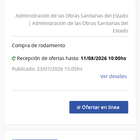
Administración
Tele
de
|
Administración de las Obras Sanitarias del Estado
las
Admin
| Administración de las Obras Sanitarias del
Naci
Obras
Estado
de
Sanitarias
Tele
del
Compra de rodamiento
Estado
|
11/08/2026 10:00hs
Recepción de ofertas hasta:
Administración
Publicado: 23/07/2026 15:05hs
de
de
Ver detalles
las
la
Obras
comp
Sanitarias
Conc
del
de
en la co
Ofertar en línea
Preci
Estado
7300
|
Admin