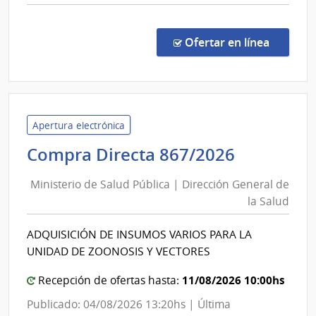
Armadas
comp
Comp
Direc
en la c
Ofertar en línea
420/
|
Minis
de
Defe
Apertura electrónica
Naci
Minister
Compra Directa 867/2026
|
de
Direc
Ministerio de Salud Pública | Dirección General de
Salud
Naci
la Salud
Pública
de
|
Sani
ADQUISICIÓN DE INSUMOS VARIOS PARA LA
Direcció
de
UNIDAD DE ZOONOSIS Y VECTORES
las
General
Fuer
de
11/08/2026 10:00hs
Recepción de ofertas hasta:
Arma
la
Publicado: 04/08/2026 13:20hs | Última