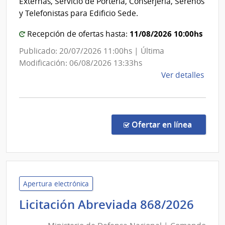
Externas, Servicio de Portería, Conserjería, Serenos
de
y Telefonistas para Edificio Sede.
Secretar
11/08/2026 10:00hs
Recepción de ofertas hasta:
Publicado: 20/07/2026 11:00hs | Última
Modificación: 06/08/2026 13:33hs
de
Ver detalles
la
comp
Licit
Públi
en la co
Ofertar en línea
10/2
|
Minis
de
Salu
Apertura electrónica
Públi
Mini
Licitación Abreviada 868/2026
|
de
Direc