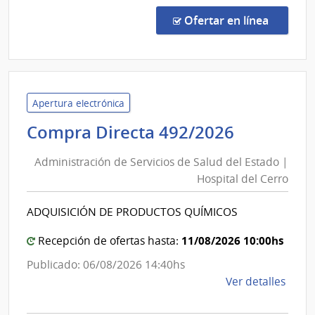
Comp
Direc
en la co
Ofertar en línea
1335
|
Admin
de
Servi
Apertura electrónica
de
Administ
Compra Directa 492/2026
Salu
de
del
Administración de Servicios de Salud del Estado |
Servicios
Esta
Hospital del Cerro
de
|
Salud
Hospi
ADQUISICIÓN DE PRODUCTOS QUÍMICOS
del
Espa
Estado
11/08/2026 10:00hs
Recepción de ofertas hasta:
|
Publicado: 06/08/2026 14:40hs
Hospital
de
Ver detalles
del
la
Cerro
comp