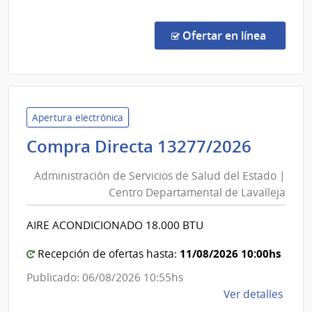
Comp
Direc
en la co
Ofertar en línea
492/
|
Admin
de
Servi
Apertura electrónica
de
Admini
Compra Directa 13277/2026
Salu
de
del
Administración de Servicios de Salud del Estado |
Servic
Esta
Centro Departamental de Lavalleja
de
|
Salud
Hospi
AIRE ACONDICIONADO 18.000 BTU
del
del
Cerr
Estad
11/08/2026 10:00hs
Recepción de ofertas hasta:
|
Publicado: 06/08/2026 10:55hs
Centr
de
Ver detalles
Depar
la