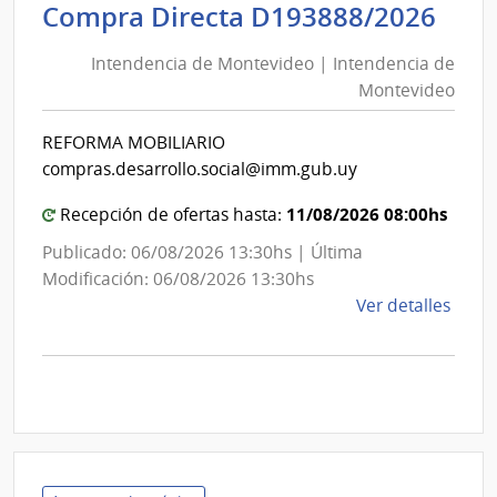
Inte
Int
Compra Directa D193888/2026
de
de
Mont
Intendencia de Montevideo | Intendencia de
Mon
|
Montevideo
|
Inte
Int
de
REFORMA MOBILIARIO
de
Mont
compras.desarrollo.social@imm.gub.uy
Mon
11/08/2026 08:00hs
Recepción de ofertas hasta:
Publicado: 06/08/2026 13:30hs | Última
Modificación: 06/08/2026 13:30hs
de
Ver detalles
la
comp
Comp
Direc
D193
|
Inte