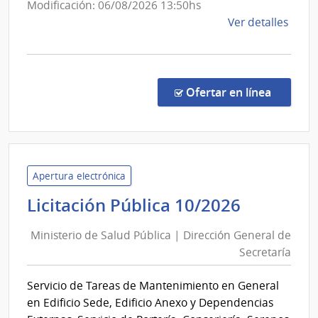
Salud
Modificación: 06/08/2026 13:50hs
de
Ver detalles
la
comp
Comp
Direc
en la co
Ofertar en línea
867/
|
Minis
de
Salu
Apertura electrónica
Públi
Minister
Licitación Pública 10/2026
|
de
Direc
Ministerio de Salud Pública | Dirección General de
Salud
Gene
Secretaría
Pública
de
|
la
Servicio de Tareas de Mantenimiento en General
Direcció
Salu
en Edificio Sede, Edificio Anexo y Dependencias
General