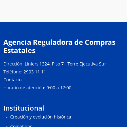
de
Servi
de
Salu
del
Esta
Agencia Reguladora de Compras
|
Estatales
Cent
Hospi
Perei
Dirección:
Liniers 1324, Piso 7 - Torre Ejecutiva Sur
Rosse
Teléfono:
2903 11 11
Contacto
Horario de atención:
9:00 a 17:00
Institucional
Creación y evolución histórica
Cometidos