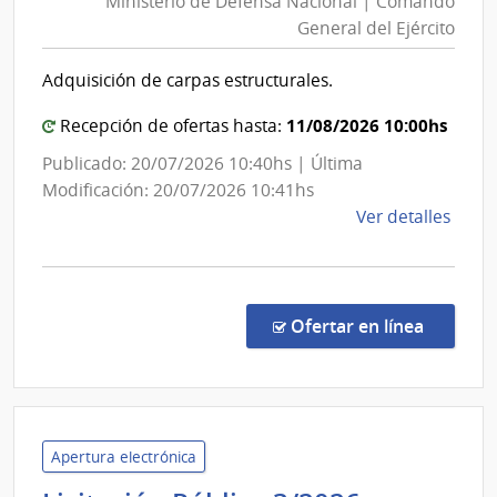
Ministerio de Defensa Nacional | Comando
Def
Gene
General del Ejército
Nac
de
|
Secre
Adquisición de carpas estructurales.
Com
Gen
11/08/2026 10:00hs
Recepción de ofertas hasta:
del
Publicado: 20/07/2026 10:40hs | Última
Ejér
Modificación: 20/07/2026 10:41hs
de
Ver detalles
la
comp
Licit
Abre
en la co
Ofertar en línea
868/
|
Minis
de
Defe
Apertura electrónica
Naci