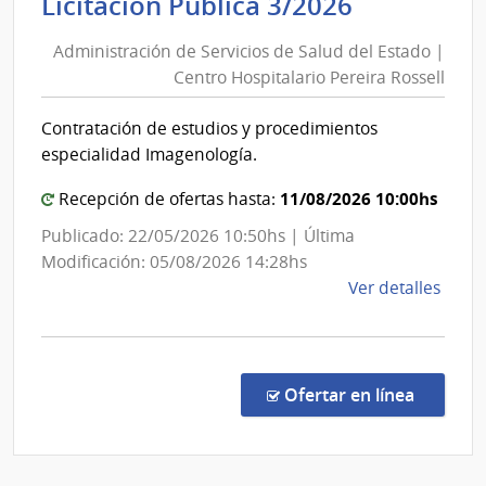
Administ
Licitación Pública 3/2026
|
de
Com
Administración de Servicios de Salud del Estado |
Servicios
Gene
Centro Hospitalario Pereira Rossell
de
del
Salud
Ejérc
Contratación de estudios y procedimientos
del
especialidad Imagenología.
Estado
|
11/08/2026 10:00hs
Recepción de ofertas hasta:
Centro
Publicado: 22/05/2026 10:50hs | Última
Hospitala
Modificación: 05/08/2026 14:28hs
Pereira
de
Ver detalles
Rossell
la
comp
Licit
Públi
en la co
Ofertar en línea
3/20
|
Admin