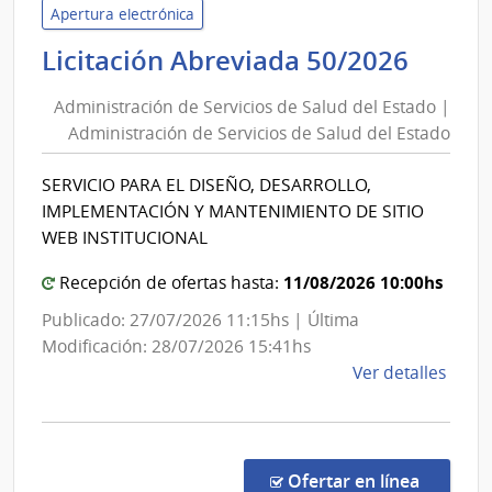
de
Apertura electrónica
las
Admin
Licitación Abreviada 50/2026
Obra
de
Sanit
Administración de Servicios de Salud del Estado |
Servi
del
Administración de Servicios de Salud del Estado
de
Esta
Salud
|
SERVICIO PARA EL DISEÑO, DESARROLLO,
del
Admin
IMPLEMENTACIÓN Y MANTENIMIENTO DE SITIO
de
Estad
WEB INSTITUCIONAL
las
|
Obra
11/08/2026 10:00hs
Admin
Recepción de ofertas hasta:
Sanit
de
Publicado: 27/07/2026 11:15hs | Última
del
Servi
Modificación: 28/07/2026 15:41hs
Esta
de
de
Ver detalles
Salud
la
del
comp
Licit
Estad
Abre
en la co
Ofertar en línea