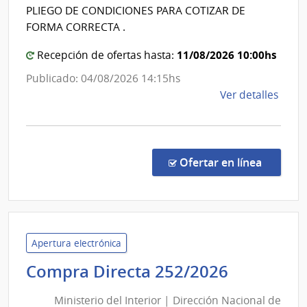
|
PLIEGO DE CONDICIONES PARA COTIZAR DE
Centro
FORMA CORRECTA .
de
11/08/2026 10:00hs
Recepción de ofertas hasta:
Rehabili
Médico
Publicado: 04/08/2026 14:15hs
Ocupaci
de
Ver detalles
y
la
comp
Sicosocia
Comp
Direc
en la co
Ofertar en línea
260/
|
Admin
de
Servi
Apertura electrónica
de
Minister
Compra Directa 252/2026
Salu
del
del
Ministerio del Interior | Dirección Nacional de
Interior