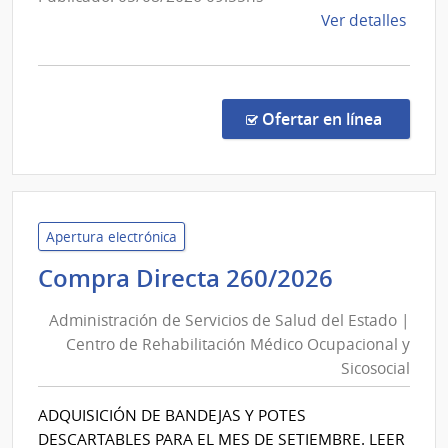
de
Ver detalles
la
comp
Proc
Espec
en la co
Ofertar en línea
8/20
|
Minis
del
Inter
Apertura electrónica
|
Administ
Compra Directa 260/2026
Direc
de
Naci
Administración de Servicios de Salud del Estado |
Servicios
de
Centro de Rehabilitación Médico Ocupacional y
de
Sani
Sicosocial
Salud
Polici
del
ADQUISICIÓN DE BANDEJAS Y POTES
Estado
DESCARTABLES PARA EL MES DE SETIEMBRE. LEER