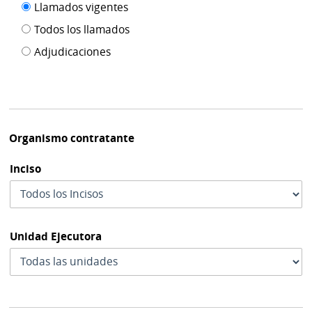
Filtro tipo
Llamados vigentes
por
de
fecha
Todos los llamados
de
publicación
Adjudicaciones
modif
Organismo contratante
Inciso
Unidad Ejecutora