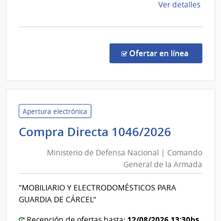
de
Ver detalles
la
comp
Comp
Direc
en la c
Ofertar en línea
2632
|
Admin
Naci
de
Apertura electrónica
Educ
Ministe
Compra Directa 1046/2026
Públi
de
|
Ministerio de Defensa Nacional | Comando
Defens
Cons
General de la Armada
Nacion
Direc
|
Centr
"MOBILIARIO Y ELECTRODOMÉSTICOS PARA
Coman
GUARDIA DE CÁRCEL"
Genera
de
12/08/2026 13:30hs
Recepción de ofertas hasta: