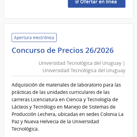
Direc
en la c
Ofertar en línea
821/
|
Univ
Tecno
del
Apertura electrónica
Urug
Unive
Concurso de Precios 26/2026
|
Tecno
Univ
Universidad Tecnológica del Uruguay |
del
Tecno
Universidad Tecnológica del Uruguay
Urug
del
|
Urug
Adquisición de materiales de laboratorio para las
Unive
prácticas de las unidades curriculares de las
Tecno
carreras Licenciatura en Ciencia y Tecnología de
del
Lácteos y Tecnólogo en Manejo de Sistemas de
Urug
Producción Lechera, ubicadas en sedes Colonia La
Paz y Nueva Helvecia de la Universidad
Tecnológica.