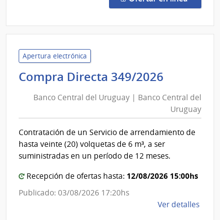
156/
|
Minis
de
Vivi
Apertura electrónica
y
Banco
Compra Directa 349/2026
Orde
Central
Territ
Banco Central del Uruguay | Banco Central del
del
|
Uruguay
Uruguay
Direc
|
Naci
Contratación de un Servicio de arrendamiento de
Banco
de
hasta veinte (20) volquetas de 6 m³, a ser
Vivi
Central
suministradas en un período de 12 meses.
del
12/08/2026 15:00hs
Uruguay
Recepción de ofertas hasta:
Publicado: 03/08/2026 17:20hs
de
Ver detalles
la