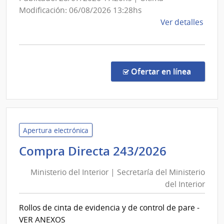
Modificación: 06/08/2026 13:28hs
de
Ver detalles
la
comp
Conc
de
en la c
Ofertar en línea
Preci
4/20
|
Inte
de
Apertura electrónica
Tacu
Minister
Compra Directa 243/2026
|
del
Inte
Ministerio del Interior | Secretaría del Ministerio
Interior
de
del Interior
|
Tacu
Secretar
Rollos de cinta de evidencia y de control de pare -
del
VER ANEXOS