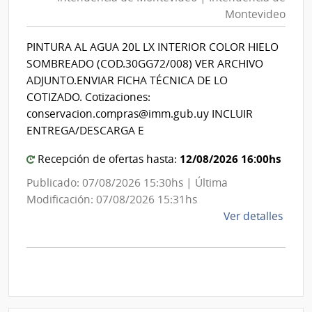
Mon
Socia
Montevideo
|
|
Banc
Int
PINTURA AL AGUA 20L LX INTERIOR COLOR HIELO
de
de
SOMBREADO (COD.30GG72/008) VER ARCHIVO
Previ
Mon
ADJUNTO.ENVIAR FICHA TÉCNICA DE LO
Socia
COTIZADO. Cotizaciones:
conservacion.compras@imm.gub.uy INCLUIR
ENTREGA/DESCARGA E
12/08/2026 16:00hs
Recepción de ofertas hasta:
Publicado: 07/08/2026 15:30hs | Última
Modificación: 07/08/2026 15:31hs
de
Ver detalles
la
comp
Comp
Direc
D194