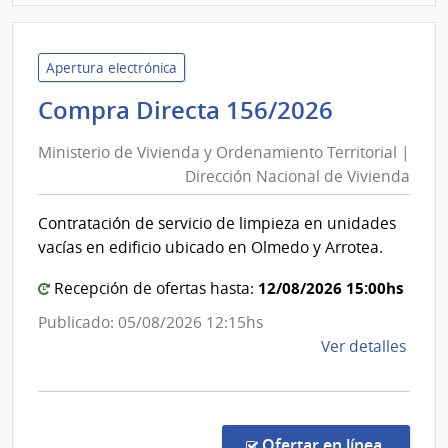
Inte
de
Roch
Apertura electrónica
|
Minister
Compra Directa 156/2026
Inte
de
de
Ministerio de Vivienda y Ordenamiento Territorial |
Vivienda
Roch
Dirección Nacional de Vivienda
y
Ordenam
Contratación de servicio de limpieza en unidades
Territori
vacías en edificio ubicado en Olmedo y Arrotea.
|
Direcció
12/08/2026 15:00hs
Recepción de ofertas hasta:
Nacional
Publicado: 05/08/2026 12:15hs
de
de
Ver detalles
Vivienda
la
comp
Comp
Direc
en la co
Ofertar en línea