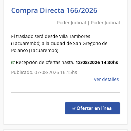
de
Poder
Compra Directa 166/2026
Tran
Judicial
y
Poder Judicial | Poder Judicial
|
Obra
Poder
Públi
El traslado será desde Villa Tambores
|
Judicial
(Tacuarembó) a la ciudad de San Gregorio de
Direc
Polanco (Tacuarembó)
Naci
de
12/08/2026 14:30hs
Recepción de ofertas hasta:
Viali
Publicado: 07/08/2026 16:15hs
de
Ver detalles
la
comp
Comp
Direc
en la co
Ofertar en línea
166/
|
Pode