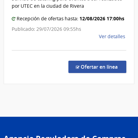
Unive
Urug
por UTEC en la ciudad de Rivera
Tecno
del
12/08/2026 17:00hs
Recepción de ofertas hasta:
Urug
Publicado: 29/07/2026 09:55hs
de
Ver detalles
la
comp
Conc
de
en la c
Ofertar en línea
Preci
13/2
|
Univ
Tecno
del
Urug
|
Univ