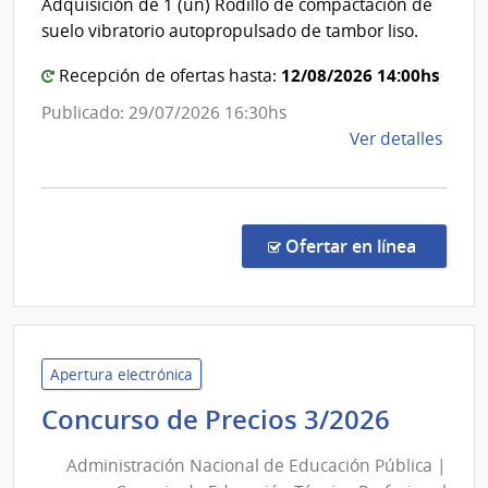
Adquisición de 1 (un) Rodillo de compactación de
de
suelo vibratorio autopropulsado de tambor liso.
Pays
12/08/2026 14:00hs
Recepción de ofertas hasta:
Publicado: 29/07/2026 16:30hs
de
Ver detalles
la
comp
Licit
Abre
en la c
Ofertar en línea
44/2
|
Inte
de
Pays
Apertura electrónica
|
Admini
Concurso de Precios 3/2026
Inte
Nacion
de
Administración Nacional de Educación Pública |
de
Pays