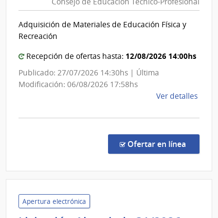
Consejo de Educación Técnico-Profesional
Educac
Públic
Adquisición de Materiales de Educación Física y
|
Recreación
Conse
de
12/08/2026 14:00hs
Recepción de ofertas hasta:
Educac
Publicado: 27/07/2026 14:30hs | Última
Técnic
Modificación: 06/08/2026 17:58hs
Profes
de
Ver detalles
la
comp
Conc
de
en la c
Ofertar en línea
Preci
3/20
|
Admin
Naci
Apertura electrónica
de