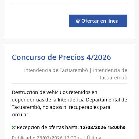
comp
Comp
Direc
en la c
Ofertar en línea
349/
|
Banc
Centr
Intend
Concurso de Precios 4/2026
del
de
Urug
Intendencia de Tacuarembó | Intendencia de
Tacua
|
Tacuarembó
|
Banc
Centr
Intend
Destrucción de vehículos retenidos en
del
de
dependencias de la Intendencia Departamental de
Urug
Tacua
Tacuarembó, no aptos ni recuperables para
circular.
12/08/2026 15:00hs
Recepción de ofertas hasta:
Publicado: 28/07/2026 17:20hs | Última