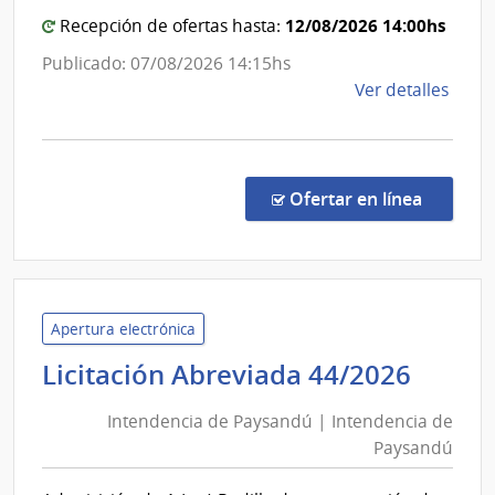
Arma
12/08/2026 14:00hs
Recepción de ofertas hasta:
Publicado: 07/08/2026 14:15hs
de
Ver detalles
la
comp
Comp
Direc
en la co
Ofertar en línea
165/
|
Pode
Judici
|
Apertura electrónica
Pode
Inten
Licitación Abreviada 44/2026
Judici
de
Intendencia de Paysandú | Intendencia de
Pays
Paysandú
|
Inten