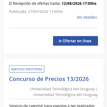
12/08/2026 17:00hs
Recepción de ofertas hasta:
Publicado: 27/07/2026 17:45hs
de
Ver detalles
la
comp
Conc
de
en la c
Ofertar en línea
Preci
26/2
|
Univ
Tecno
Apertura electrónica
del
Unive
Concurso de Precios 13/2026
Urug
Tecno
|
Universidad Tecnológica del Uruguay |
del
Univ
Universidad Tecnológica del Uruguay
Urug
Tecno
|
del
Servicio de catering para eventos a ser realizados