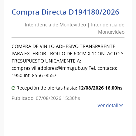
|
Inte
Int
Compra Directa D194180/2026
de
de
Mont
Intendencia de Montevideo | Intendencia de
Mon
|
Montevideo
|
Inte
Int
de
COMPRA DE VINILO ADHESIVO TRANSPARENTE
de
Mont
PARA EXTERIOR - ROLLO DE 60CM X 1CONTACTO Y
Mon
PRESUPUESTO UNICAMENTE A:
compras.villadolores@imm.gub.uy Tel. contacto:
1950 Int. 8556 -8557
12/08/2026 16:00hs
Recepción de ofertas hasta:
Publicado: 07/08/2026 15:30hs
de
Ver detalles
la
comp
Comp
Direc