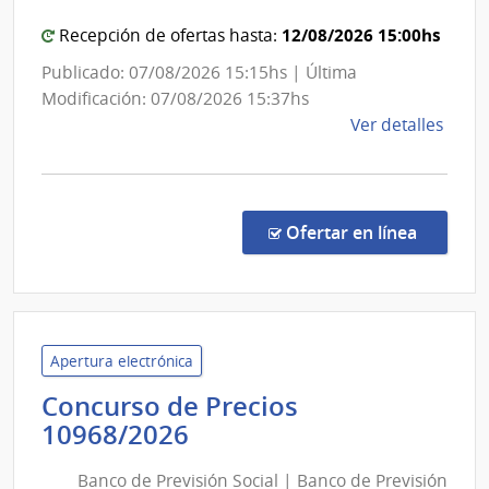
Minister
del
12/08/2026 15:00hs
Recepción de ofertas hasta:
Interior
Publicado: 07/08/2026 15:15hs | Última
Modificación: 07/08/2026 15:37hs
de
Ver detalles
la
comp
Comp
Direc
en la co
Ofertar en línea
243/
|
Minis
del
Inter
Apertura electrónica
|
Concurso de Precios
Secre
Banco
10968/2026
del
de
Minis
Banco de Previsión Social | Banco de Previsión