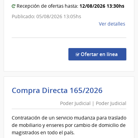
Genera
12/08/2026 13:30hs
Recepción de ofertas hasta:
de
Publicado: 05/08/2026 13:05hs
la
de
Ver detalles
Armad
la
comp
Comp
Direc
en la c
Ofertar en línea
1044
|
Minis
de
Poder
Compra Directa 165/2026
Defe
Judicial
Naci
Poder Judicial | Poder Judicial
|
|
Poder
Com
Contratación de un servicio mudanza para traslado
Gene
Judicial
de mobiliario y enseres por cambio de domicilio de
de
magistrados en todo el país.
la