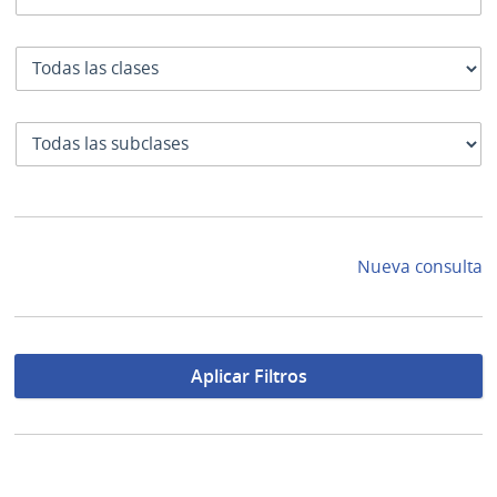
Clase
SubClase
Nueva consulta
Aplicar Filtros