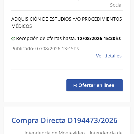
Previsión
del
Social
Social
Inter
|
ADQUISICIÓN DE ESTUDIOS Y/O PROCEDIMIENTOS
Banco
MÉDICOS
de
Previsión
12/08/2026 15:30hs
Recepción de ofertas hasta:
Social
Publicado: 07/08/2026 13:45hs
de
Ver detalles
la
comp
Conc
de
en la co
Ofertar en línea
Preci
1096
|
Banc
Int
Compra Directa D194473/2026
de
de
Previ
Intendencia de Montevideo | Intendencia de