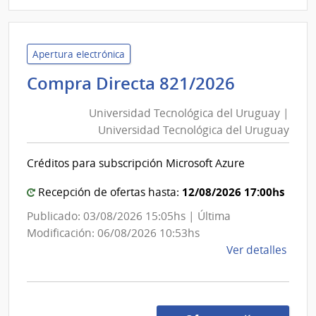
D194
|
Inte
Apertura electrónica
de
Universi
Compra Directa 821/2026
Mont
Tecnológ
|
Universidad Tecnológica del Uruguay |
Inte
del
Universidad Tecnológica del Uruguay
de
Uruguay
Mont
|
Créditos para subscripción Microsoft Azure
Universi
Tecnológ
12/08/2026 17:00hs
Recepción de ofertas hasta:
del
Publicado: 03/08/2026 15:05hs | Última
Uruguay
Modificación: 06/08/2026 10:53hs
de
Ver detalles
la
comp
Comp