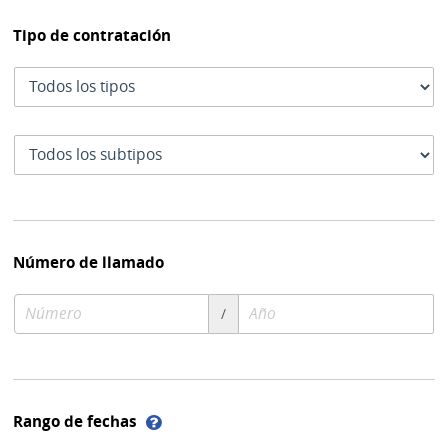
Tipo de contratación
Tipo
de
contratación
Subtipo
de
contratación
Número de llamado
Número
Año
/
de
de
compra
compra
Ayuda
Rango de fechas
sobre