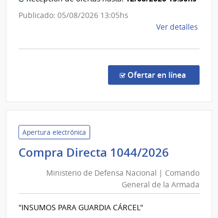
la
Publicado: 05/08/2026 13:05hs
Armad
de
Ver detalles
la
comp
Comp
Direc
en la c
Ofertar en línea
1046
|
Minis
de
Defe
Apertura electrónica
Naci
Ministe
Compra Directa 1044/2026
|
de
Com
Ministerio de Defensa Nacional | Comando
Defens
Gene
General de la Armada
Nacion
de
|
la
"INSUMOS PARA GUARDIA CÁRCEL"
Coman
Arma