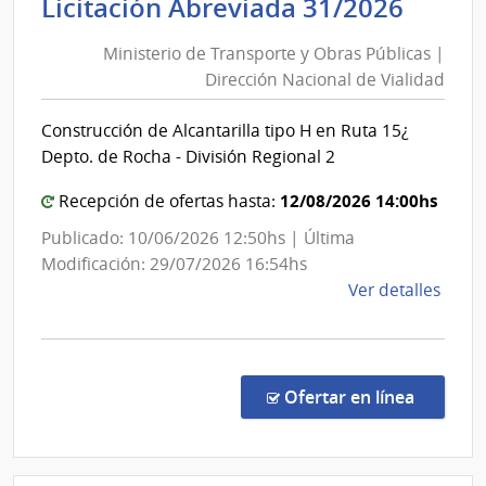
Minis
Licitación Abreviada 31/2026
Educ
de
Públi
Ministerio de Transporte y Obras Públicas |
Trans
|
Dirección Nacional de Vialidad
y
Cons
Obra
de
Construcción de Alcantarilla tipo H en Ruta 15¿
Públi
Educ
Depto. de Rocha - División Regional 2
Técni
|
Profe
Direc
12/08/2026 14:00hs
Recepción de ofertas hasta:
Nacio
Publicado: 10/06/2026 12:50hs | Última
de
Modificación: 29/07/2026 16:54hs
Viali
de
Ver detalles
la
comp
Licit
Abre
en la co
Ofertar en línea
31/2
|
Minis