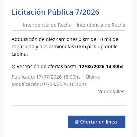
Judici
Intenden
Licitación Pública 7/2026
|
de
Pode
Intendencia de Rocha | Intendencia de Rocha
Rocha
Judici
|
Adquisición de diez camiones 0 km de 10 m3 de
Intenden
capacidad y dos camionetas 0 km pick-up doble
de
cabina.
Rocha
12/08/2026 14:30hs
Recepción de ofertas hasta:
Publicado: 17/07/2026 18:00hs | Última
Modificación: 07/08/2026 16:10hs
de
Ver detalles
la
comp
Licit
Públi
en la co
Ofertar en línea
7/20
|