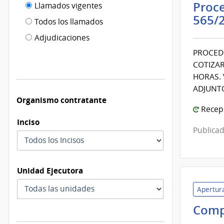
Filtro tipo
Proce
Llamados vigentes
por
565/
de
fecha
Todos los llamados
de
publicación
Adjudicaciones
modificación
PROCEDI
COTIZAR
HORAS. 
ADJUNT
Organismo contratante
Recepc
Inciso
Publicad
Unidad Ejecutora
Apertura
Comp