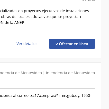
Reguladora
de
cializadas en proyectos ejecutivos de instalaciones
Servicios
as obras de locales educativos que se proyectan
de
CEN de la ANEP.
Comunicaciones
|
Unidad
Reguladora
de
en la comp
Ver detalles
Ofertar en línea
de
la
Servicios
compra
de
Concurso
Comunicaciones
de
(URSEC)
Precios
endencia de Montevideo | Intendencia de Montevideo
9/2026
|
Administración
tizaciones al correo ccz17.compras@imm.gub.uy, 1950-
Nacional
de
Educación