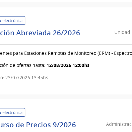
de
Casinos
 electrónica
Unidad
ación Abreviada 26/2026
Unidad 
Reguladora
de
tes para Estaciones Remotas de Monitoreo (ERM) - Espectro
Servicios
de
12/08/2026 12:00hs
ión de ofertas hasta:
Comunicacion
|
o: 23/07/2026 13:45hs
Unidad
Reguladora
de
Servicios
 electrónica
de
Comunicacion
Administración
urso de Precios 9/2026
Administrac