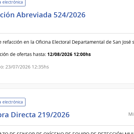
 electrónica
ación Abreviada 524/2026
e
oral
 refacción en la Oficina Electoral Departamental de San José
e
oral
12/08/2026 12:00hs
ión de ofertas hasta:
o: 23/07/2026 12:35hs
 electrónica
Ministerio
ra Directa 219/2026
Mi
del
Interior