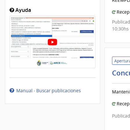
REEMPLA
Ayuda
Recepc
Publicad
10:30hs
Apertura
Conc
Manual - Buscar publicaciones
Mantenim
Recepc
Publicad