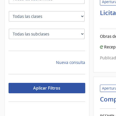
Apertura
Licit
Clase
Cort
Elect
|
SubClase
Obras de
Cort
Elect
Recepc
Publicad
Nueva consulta
Aplicar Filtros
Apertura
Comp