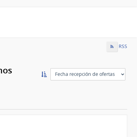
RSS
mos
Ordernar
ascendente:
Ordenar