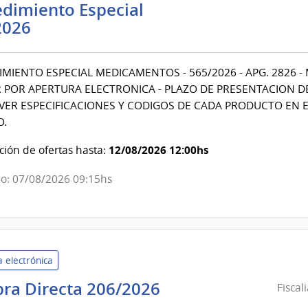
dimiento Especial
Universidad
2026
de
la
MIENTO ESPECIAL MEDICAMENTOS - 565/2026 - APG. 2826 
República
 POR APERTURA ELECTRONICA - PLAZO DE PRESENTACION DE O
|
VER ESPECIFICACIONES Y CODIGOS DE CADA PRODUCTO EN E
Hospital
O.
de
Clínicas
12/08/2026 12:00hs
ión de ofertas hasta:
o: 07/08/2026 09:15hs
 electrónica
Fiscalia
ra Directa 206/2026
Fiscal
General