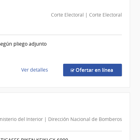
43/2026
|
Corte Electoral | Corte Electoral
Intendencia
de
Paysandú
|
 según pliego adjunto
Intendencia
de
Paysandú
de
en la compr
Ver detalles
Ofertar en línea
la
compra
Licitación
Abreviada
524/2026
|
nisterio del Interior | Dirección Nacional de Bomberos
Corte
Electoral
|