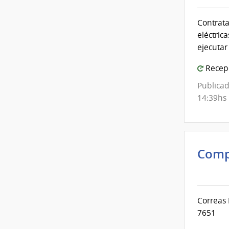
Contrata
eléctric
ejecutar
Recepc
Publicad
14:39hs
Comp
Inte
de
Mont
Correas 
|
7651
Inte