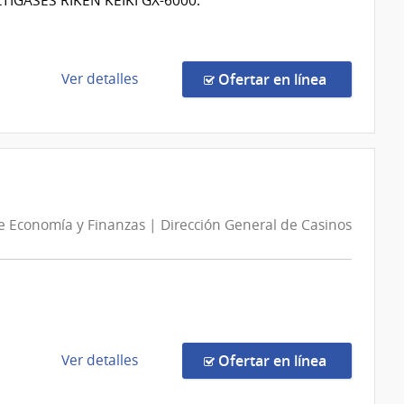
GASES RIKEN KEIKI GX-6000.
Corte
Electoral
de
en la comp
Ver detalles
Ofertar en línea
la
compra
Compra
Directa
219/2026
|
de Economía y Finanzas | Dirección General de Casinos
Ministerio
del
Interior
|
Dirección
Nacional
de
de
en la comp
Ver detalles
Ofertar en línea
Bomberos
la
compra