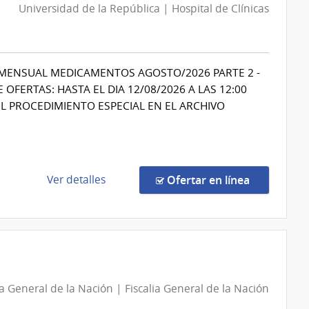
Universidad de la República | Hospital de Clínicas
- MENSUAL MEDICAMENTOS AGOSTO/2026 PARTE 2 -
FERTAS: HASTA EL DIA 12/08/2026 A LAS 12:00
L PROCEDIMIENTO ESPECIAL EN EL ARCHIVO
de
en la comp
Ver detalles
Ofertar en línea
la
compra
Procedimiento
Especial
565/2026
|
ia General de la Nación | Fiscalia General de la Nación
Universidad