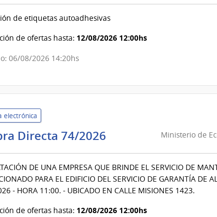
de
ión de etiquetas autoadhesivas
la
Nación
12/08/2026 12:00hs
ión de ofertas hasta:
|
o: 06/08/2026 14:20hs
Fiscalia
General
de
la
Nación
 electrónica
Ministerio
ra Directa 74/2026
Ministerio de E
de
Economía
ACIÓN DE UNA EMPRESA QUE BRINDE EL SERVICIO DE MANT
y
IONADO PARA EL EDIFICIO DEL SERVICIO DE GARANTÍA DE ALQ
Finanzas
026 - HORA 11:00. - UBICADO EN CALLE MISIONES 1423.
|
Contaduría
12/08/2026 12:00hs
ión de ofertas hasta: