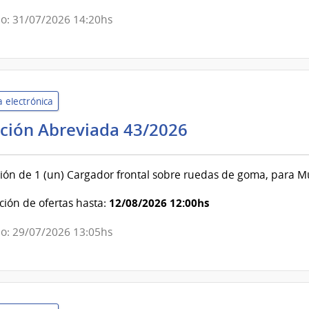
General
o: 31/07/2026 14:20hs
de
la
Nación
 electrónica
Intendencia
ación Abreviada 43/2026
de
Paysandú
ión de 1 (un) Cargador frontal sobre ruedas de goma, para M
|
Intendencia
12/08/2026 12:00hs
ión de ofertas hasta:
de
o: 29/07/2026 13:05hs
Paysandú