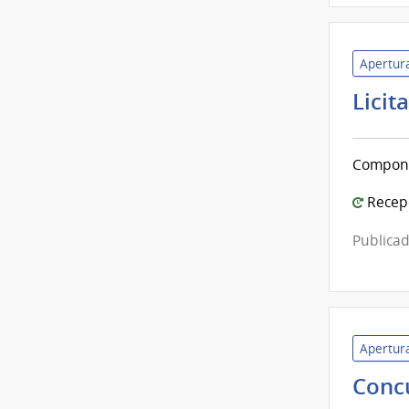
Apertura
Licit
Componen
Recepc
Publicad
Apertura
Conc