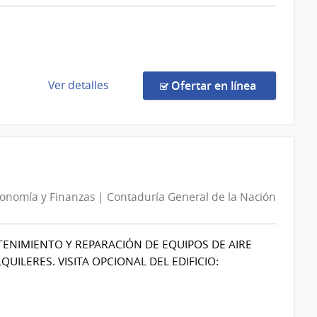
de
la
República
|
Hospital
de
en la comp
Ver detalles
Ofertar en línea
de
la
Clínicas
compra
Compra
Directa
206/2026
|
conomía y Finanzas | Contaduría General de la Nación
Fiscalia
General
de
ENIMIENTO Y REPARACIÓN DE EQUIPOS DE AIRE
la
UILERES. VISITA OPCIONAL DEL EDIFICIO:
Nación
|
Fiscalia