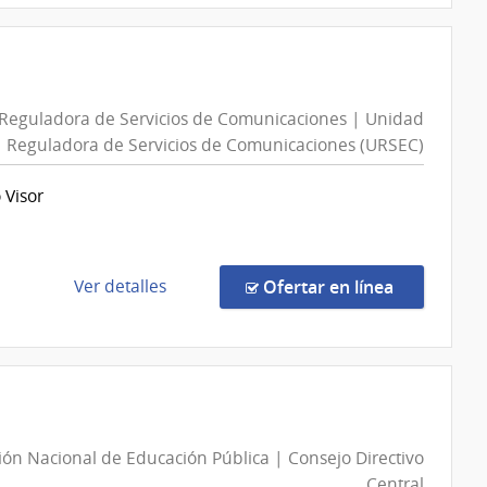
Concurso
de
Precios
27/2026
Reguladora de Servicios de Comunicaciones | Unidad
|
Reguladora de Servicios de Comunicaciones (URSEC)
Ministerio
de
 Visor
Economía
y
es
Finanzas
|
de
en la comp
Ver detalles
Ofertar en línea
Dirección
la
General
compra
de
Licitación
Casinos
Abreviada
26/2026
|
es
ión Nacional de Educación Pública | Consejo Directivo
Unidad
Central