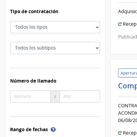
Tipo de contratación
Adquisic
Recepc
Tipo
de
Publicad
contratación
Subtipo
de
contratación
Apertura
Número de llamado
Comp
Número
Año
/
de
de
CONTRAT
compra
compra
ACONDIC
06/08/2
Ayuda
Rango de fechas
Recepc
sobre