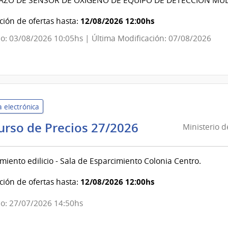
ZO DE SENSOR DE OXÍGENO DE EQUIPO DE DETECCIÓN MULTI
|
Dirección
12/08/2026 12:00hs
ión de ofertas hasta:
Nacional
o: 03/08/2026 10:05hs | Última Modificación: 07/08/2026
de
Bomberos
 electrónica
Ministerio
urso de Precios 27/2026
Ministerio 
de
Economía
iento edilicio - Sala de Esparcimiento Colonia Centro.
y
Finanzas
12/08/2026 12:00hs
ión de ofertas hasta:
|
o: 27/07/2026 14:50hs
Dirección
General