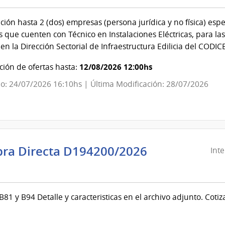
(URSEC)
Nacional
de
ción hasta 2 (dos) empresas (persona jurídica y no física) espe
Educación
as que cuenten con Técnico en Instalaciones Eléctricas, para l
Pública
 en la Dirección Sectorial de Infraestructura Edilicia del CODI
|
Consejo
12/08/2026 12:00hs
ión de ofertas hasta:
Directivo
o: 24/07/2026 16:10hs | Última Modificación: 28/07/2026
Central
ra Directa D194200/2026
Int
ndencia
evideo
B81 y B94 Detalle y caracteristicas en el archivo adjunto. Co
ndencia