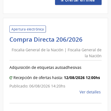
565/
|
Univ
de
la
Apertura electrónica
Repú
Fiscalia
Compra Directa 206/2026
|
General
Hospi
Fiscalia General de la Nación | Fiscalia General de
de
de
la Nación
la
Clíni
Nación
Adquisición de etiquetas autoadhesivas
|
Fiscalia
12/08/2026 12:00hs
Recepción de ofertas hasta:
General
Publicado: 06/08/2026 14:20hs
de
de
Ver detalles
la
la
Nación
comp
Comp