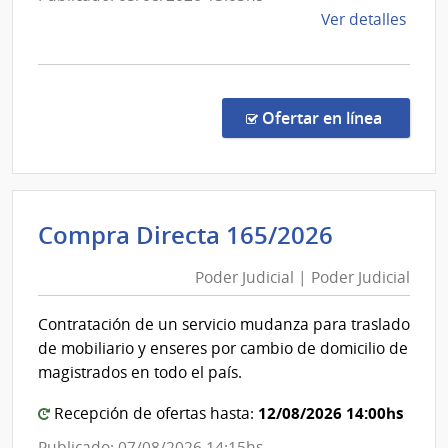
la
de
Ver detalles
Armad
la
comp
Comp
Direc
en la c
Ofertar en línea
1044
|
Minis
de
Poder
Compra Directa 165/2026
Defe
Judicial
Naci
Poder Judicial | Poder Judicial
|
|
Poder
Com
Contratación de un servicio mudanza para traslado
Gene
Judicial
de mobiliario y enseres por cambio de domicilio de
de
magistrados en todo el país.
la
Arma
12/08/2026 14:00hs
Recepción de ofertas hasta:
Publicado: 07/08/2026 14:15hs