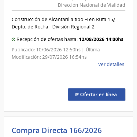
Trans
|
Dirección Nacional de Vialidad
y
Cons
Obra
de
Construcción de Alcantarilla tipo H en Ruta 15¿
Públi
Educ
Depto. de Rocha - División Regional 2
Técni
|
Profe
Direc
12/08/2026 14:00hs
Recepción de ofertas hasta:
Nacio
Publicado: 10/06/2026 12:50hs | Última
de
Modificación: 29/07/2026 16:54hs
Viali
de
Ver detalles
la
comp
Licit
Abre
en la co
Ofertar en línea
31/2
|
Minis
de
Poder
Compra Directa 166/2026
Tran