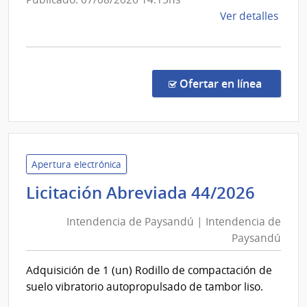
de
Ver detalles
la
comp
Comp
Direc
en la co
Ofertar en línea
165/
|
Pode
Judici
|
Apertura electrónica
Pode
Inten
Licitación Abreviada 44/2026
Judici
de
Intendencia de Paysandú | Intendencia de
Pays
Paysandú
|
Inten
Adquisición de 1 (un) Rodillo de compactación de
de
suelo vibratorio autopropulsado de tambor liso.
Pays