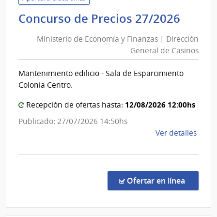
|
Minis
Concurso de Precios 27/2026
Direc
de
Naci
Ministerio de Economía y Finanzas | Dirección
Econ
de
General de Casinos
y
Bomb
Finan
Mantenimiento edilicio - Sala de Esparcimiento
|
Colonia Centro.
Direc
Gener
12/08/2026 12:00hs
Recepción de ofertas hasta:
de
Publicado: 27/07/2026 14:50hs
Casin
de
Ver detalles
la
comp
Conc
de
en la co
Ofertar en línea
Preci
27/2
|