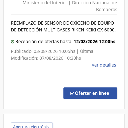
Ministerio del Interior | Dirección Nacional de
Interior
Bomberos
|
Direcció
REEMPLAZO DE SENSOR DE OXÍGENO DE EQUIPO
Nacional
DE DETECCIÓN MULTIGASES RIKEN KEIKI GX-6000.
de
Bomber
12/08/2026 12:00hs
Recepción de ofertas hasta:
Publicado: 03/08/2026 10:05hs | Última
Modificación: 07/08/2026 10:30hs
de
Ver detalles
la
comp
Comp
Direc
en la co
Ofertar en línea
219/
|
Minis
del
Inter
Apertura electrónica