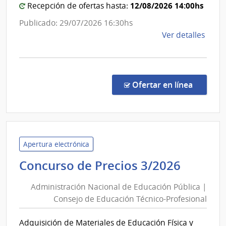
12/08/2026 14:00hs
Recepción de ofertas hasta:
Publicado: 29/07/2026 16:30hs
de
Ver detalles
la
comp
Licit
Abre
en la c
Ofertar en línea
44/2
|
Inte
de
Pays
Apertura electrónica
|
Admini
Concurso de Precios 3/2026
Inte
Nacion
de
Administración Nacional de Educación Pública |
de
Pays
Consejo de Educación Técnico-Profesional
Educac
Públic
Adquisición de Materiales de Educación Física y