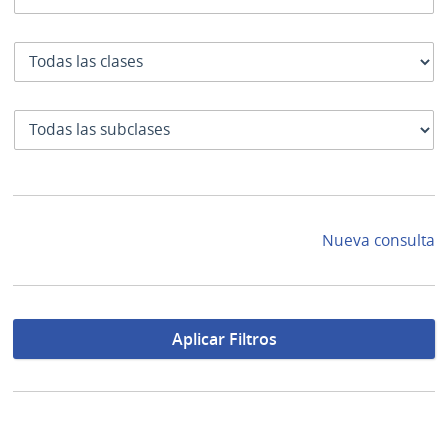
Clase
SubClase
Nueva consulta
Aplicar Filtros