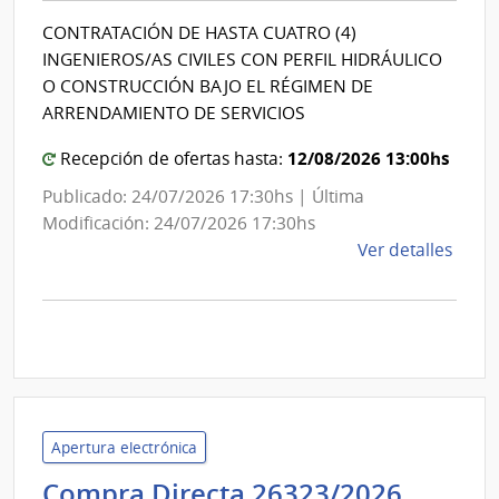
Mont
Intendencia
CONTRATACIÓN DE HASTA CUATRO (4)
de
INGENIEROS/AS CIVILES CON PERFIL HIDRÁULICO
Montevideo
O CONSTRUCCIÓN BAJO EL RÉGIMEN DE
ARRENDAMIENTO DE SERVICIOS
12/08/2026 13:00hs
Recepción de ofertas hasta:
Publicado: 24/07/2026 17:30hs | Última
Modificación: 24/07/2026 17:30hs
de
Ver detalles
la
comp
Licit
Abre
A190
|
Inte
Apertura electrónica
de
Admini
Compra Directa 26323/2026
Mont