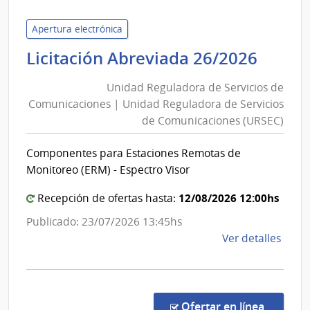
Minis
de
Apertura electrónica
Econ
Unid
Licitación Abreviada 26/2026
y
Regu
Fina
Unidad Reguladora de Servicios de
de
|
Comunicaciones | Unidad Reguladora de Servicios
Servi
Direc
de Comunicaciones (URSEC)
de
Gene
Comu
de
Componentes para Estaciones Remotas de
Casi
|
Monitoreo (ERM) - Espectro Visor
Unid
12/08/2026 12:00hs
Regu
Recepción de ofertas hasta:
de
Publicado: 23/07/2026 13:45hs
Servi
de
Ver detalles
de
la
Comu
comp
(URSE
Licit
Abre
en la c
Ofertar en línea