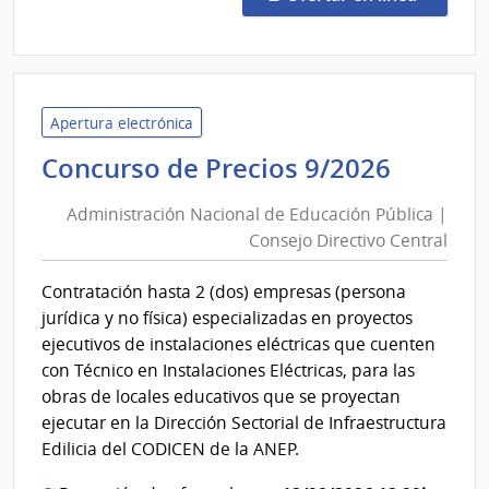
26/2
|
Unid
Regu
de
Apertura electrónica
Servi
Admini
Concurso de Precios 9/2026
de
Nacion
Comu
Administración Nacional de Educación Pública |
de
|
Consejo Directivo Central
Educac
Unid
Públic
Regu
Contratación hasta 2 (dos) empresas (persona
|
de
jurídica y no física) especializadas en proyectos
Servi
Conse
ejecutivos de instalaciones eléctricas que cuenten
de
Direct
con Técnico en Instalaciones Eléctricas, para las
Comu
Centra
obras de locales educativos que se proyectan
(URS
ejecutar en la Dirección Sectorial de Infraestructura
Edilicia del CODICEN de la ANEP.