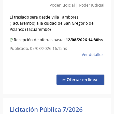
Judicial
y
Poder Judicial | Poder Judicial
|
Obra
Poder
Públi
El traslado será desde Villa Tambores
|
Judicial
(Tacuarembó) a la ciudad de San Gregorio de
Direc
Polanco (Tacuarembó)
Naci
de
12/08/2026 14:30hs
Recepción de ofertas hasta:
Viali
Publicado: 07/08/2026 16:15hs
de
Ver detalles
la
comp
Comp
Direc
en la co
Ofertar en línea
166/
|
Pode
Judici
Intenden
Licitación Pública 7/2026
|