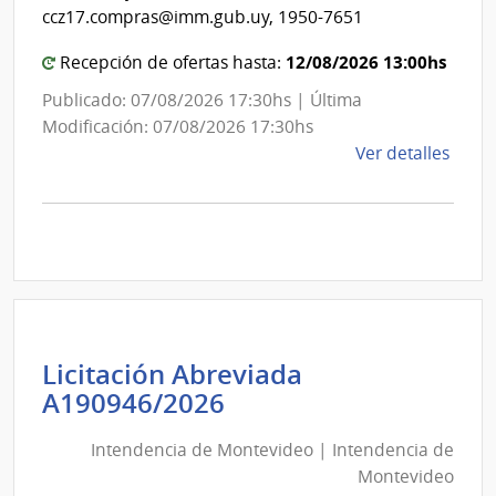
Mon
ccz17.compras@imm.gub.uy, 1950-7651
Centr
12/08/2026 13:00hs
Recepción de ofertas hasta:
Publicado: 07/08/2026 17:30hs | Última
Modificación: 07/08/2026 17:30hs
de
Ver detalles
la
comp
Comp
Direc
D194
|
Inte
de
Licitación Abreviada
Mont
Intendencia
A190946/2026
|
de
Inte
Intendencia de Montevideo | Intendencia de
Montevideo
de
Montevideo
|