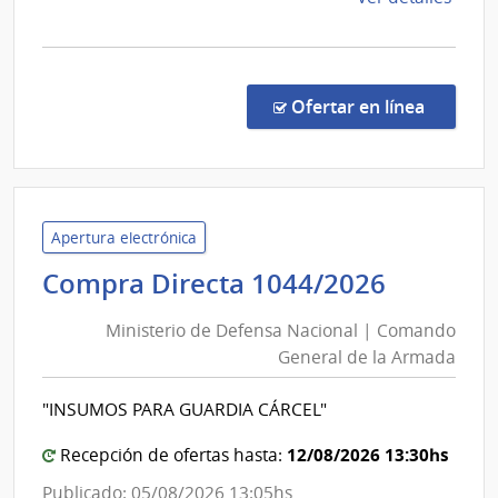
la
comp
Comp
Direc
en la c
Ofertar en línea
1046
|
Minis
de
Defe
Apertura electrónica
Naci
Ministe
Compra Directa 1044/2026
|
de
Com
Ministerio de Defensa Nacional | Comando
Defens
Gene
General de la Armada
Nacion
de
|
la
"INSUMOS PARA GUARDIA CÁRCEL"
Coman
Arma
Genera
12/08/2026 13:30hs
Recepción de ofertas hasta:
de
Publicado: 05/08/2026 13:05hs