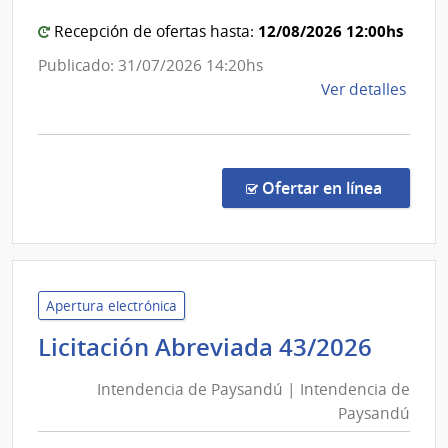
12/08/2026 12:00hs
Recepción de ofertas hasta:
Publicado: 31/07/2026 14:20hs
de
Ver detalles
la
comp
Comp
Direc
en la c
Ofertar en línea
74/2
|
Minis
de
Econ
Apertura electrónica
y
Inten
Licitación Abreviada 43/2026
Fina
de
|
Intendencia de Paysandú | Intendencia de
Pays
Cont
Paysandú
|
Gene