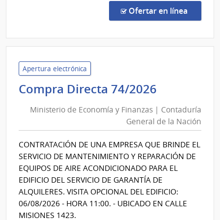
Direc
en la co
Ofertar en línea
206/
|
Fiscal
Gene
de
Apertura electrónica
la
Ministerio
Compra Directa 74/2026
Naci
de
|
Ministerio de Economía y Finanzas | Contaduría
Economía
Fiscal
General de la Nación
y
Gene
Finanzas
de
CONTRATACIÓN DE UNA EMPRESA QUE BRINDE EL
|
la
SERVICIO DE MANTENIMIENTO Y REPARACIÓN DE
Naci
Contadurí
EQUIPOS DE AIRE ACONDICIONADO PARA EL
General
EDIFICIO DEL SERVICIO DE GARANTÍA DE
de
ALQUILERES. VISITA OPCIONAL DEL EDIFICIO:
la
06/08/2026 - HORA 11:00. - UBICADO EN CALLE
Nación
MISIONES 1423.