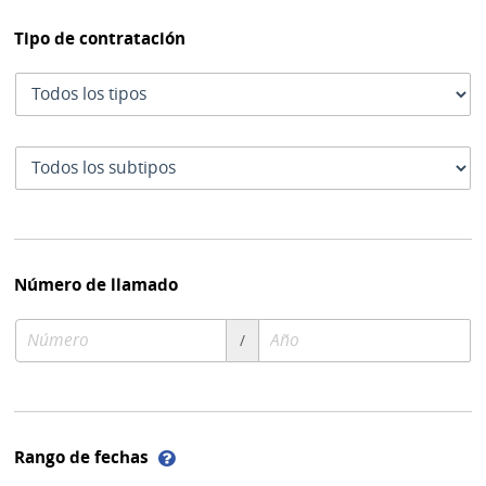
Tipo de contratación
Tipo
de
contratación
Subtipo
de
contratación
Número de llamado
Número
Año
/
de
de
compra
compra
Ayuda
Rango de fechas
sobre