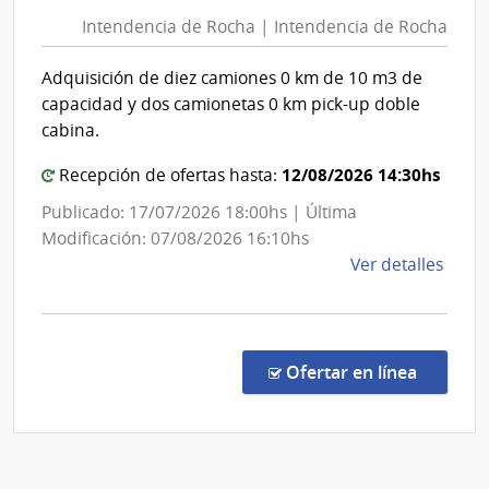
de
Pode
Intendencia de Rocha | Intendencia de Rocha
Rocha
Judici
|
Adquisición de diez camiones 0 km de 10 m3 de
Intenden
capacidad y dos camionetas 0 km pick-up doble
de
cabina.
Rocha
12/08/2026 14:30hs
Recepción de ofertas hasta:
Publicado: 17/07/2026 18:00hs | Última
Modificación: 07/08/2026 16:10hs
de
Ver detalles
la
comp
Licit
Públi
en la co
Ofertar en línea
7/20
|
Inte
de