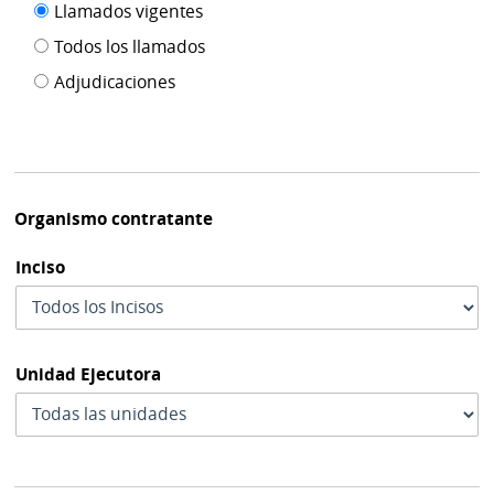
Filtro tipo
Llamados vigentes
por
de
fecha
Todos los llamados
de
publicación
Adjudicaciones
modif
Organismo contratante
Inciso
Unidad Ejecutora