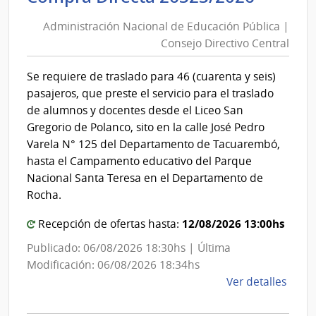
Nacio
|
Administración Nacional de Educación Pública |
Inte
de
Consejo Directivo Central
de
Educa
Mont
Públic
Se requiere de traslado para 46 (cuarenta y seis)
|
pasajeros, que preste el servicio para el traslado
Conse
de alumnos y docentes desde el Liceo San
Direct
Gregorio de Polanco, sito en la calle José Pedro
Centra
Varela N° 125 del Departamento de Tacuarembó,
hasta el Campamento educativo del Parque
Nacional Santa Teresa en el Departamento de
Rocha.
12/08/2026 13:00hs
Recepción de ofertas hasta:
Publicado: 06/08/2026 18:30hs | Última
Modificación: 06/08/2026 18:34hs
de
Ver detalles
la
comp