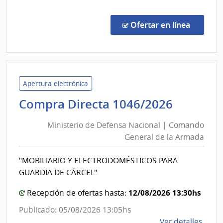
Comp
Direc
en la c
Ofertar en línea
2632
|
Admin
Naci
de
Apertura electrónica
Educ
Ministe
Compra Directa 1046/2026
Públi
de
|
Ministerio de Defensa Nacional | Comando
Defens
Cons
General de la Armada
Nacion
Direc
|
Centr
"MOBILIARIO Y ELECTRODOMÉSTICOS PARA
Coman
GUARDIA DE CÁRCEL"
Genera
de
12/08/2026 13:30hs
Recepción de ofertas hasta:
la
Publicado: 05/08/2026 13:05hs
Armad
de
Ver detalles