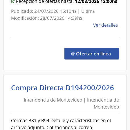
12/08/2026 12:00hs
Recepción de ofertas hasta:
Publicado: 24/07/2026 16:10hs | Última
Modificación: 28/07/2026 14:39hs
de
Ver detalles
la
comp
Conc
de
en la co
Ofertar en línea
Preci
9/20
|
Admin
Int
Compra Directa D194200/2026
Naci
de
de
Intendencia de Montevideo | Intendencia de
Mon
Educ
Montevideo
|
Públi
|
Int
Correas B81 y B94 Detalle y caracteristicas en el
Cons
de
archivo adjunto. Cotizaciones al correo
Direc