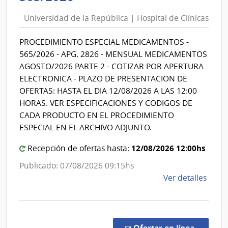
de
Universidad de la República | Hospital de Clínicas
la
República
PROCEDIMIENTO ESPECIAL MEDICAMENTOS -
|
565/2026 - APG. 2826 - MENSUAL MEDICAMENTOS
Hospital
AGOSTO/2026 PARTE 2 - COTIZAR POR APERTURA
de
ELECTRONICA - PLAZO DE PRESENTACION DE
Clínicas
OFERTAS: HASTA EL DIA 12/08/2026 A LAS 12:00
HORAS. VER ESPECIFICACIONES Y CODIGOS DE
CADA PRODUCTO EN EL PROCEDIMIENTO
ESPECIAL EN EL ARCHIVO ADJUNTO.
12/08/2026 12:00hs
Recepción de ofertas hasta:
Publicado: 07/08/2026 09:15hs
de
Ver detalles
la
comp
Proc
Espec
en la co
Ofertar en línea