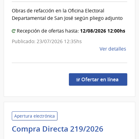
Cort
Obras de refacción en la Oficina Electoral
Elec
Departamental de San José según pliego adjunto
12/08/2026 12:00hs
Recepción de ofertas hasta:
Publicado: 23/07/2026 12:35hs
de
Ver detalles
la
comp
Licit
Abre
en la co
Ofertar en línea
524/
|
Corte
Elect
|
Apertura electrónica
Corte
Minister
Compra Directa 219/2026
Elect
del