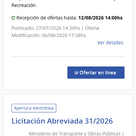
|
Recreación
Conse
de
12/08/2026 14:00hs
Recepción de ofertas hasta:
Educac
Publicado: 27/07/2026 14:30hs | Última
Técnic
Modificación: 06/08/2026 17:58hs
Profes
de
Ver detalles
la
comp
Conc
de
en la c
Ofertar en línea
Preci
3/20
|
Admin
Naci
Apertura electrónica
de
Minis
Licitación Abreviada 31/2026
Educ
de
Públi
Ministerio de Transporte y Obras Públicas |