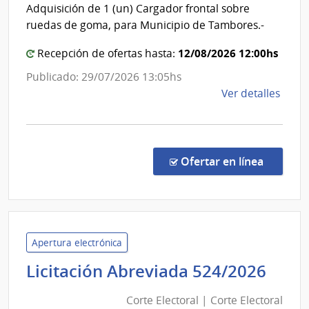
Inten
de
Adquisición de 1 (un) Cargador frontal sobre
de
la
ruedas de goma, para Municipio de Tambores.-
Naci
Pays
12/08/2026 12:00hs
Recepción de ofertas hasta:
Publicado: 29/07/2026 13:05hs
de
Ver detalles
la
comp
Licit
Abre
en la c
Ofertar en línea
43/2
|
Inte
de
Pays
Apertura electrónica
|
Cort
Licitación Abreviada 524/2026
Inte
Elec
de
Corte Electoral | Corte Electoral
|
Pays