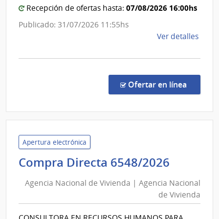
Direcció
07/08/2026 16:00hs
Recepción de ofertas hasta:
Nacional
Publicado: 31/07/2026 11:55hs
de
de
Ver detalles
Vialidad
la
comp
Comp
Direc
en la co
Ofertar en línea
187/
|
Minis
de
Tran
Apertura electrónica
y
Agenci
Compra Directa 6548/2026
Obra
Nacion
Públi
Agencia Nacional de Vivienda | Agencia Nacional
de
|
de Vivienda
Viviend
Direc
|
Naci
CONSULTORA EN RECURSOS HUMANOS PARA