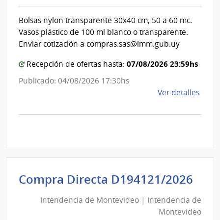
|
Inte
Int
de
Bolsas nylon transparente 30x40 cm, 50 a 60 mc.
de
Mont
Vasos plástico de 100 ml blanco o transparente.
Mon
Enviar cotización a compras.sas@imm.gub.uy
07/08/2026 23:59hs
Recepción de ofertas hasta:
Publicado: 04/08/2026 17:30hs
de
Ver detalles
la
comp
Comp
Direc
D194
|
Inte
Int
Compra Directa D194121/2026
de
de
Mont
Intendencia de Montevideo | Intendencia de
Mon
|
Montevideo
|