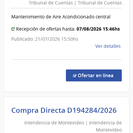
Tribunal de Cuentas | Tribunal de Cuentas
Cuent
|
Mantenimiento de Aire Acondicionado central
Tribun
de
07/08/2026 15:46hs
Recepción de ofertas hasta:
Cuent
Publicado: 21/07/2026 15:50hs
de
Ver detalles
la
comp
Conc
de
en la co
Ofertar en línea
Preci
7/20
|
Tribu
Int
Compra Directa D194284/2026
de
de
Cuen
Intendencia de Montevideo | Intendencia de
Mon
|
Montevideo
|
Tribu