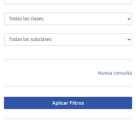
Clase
SubClase
Nueva consulta
Aplicar Filtros