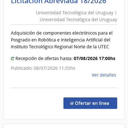
Unive
Licitación Abreviada 18/2026
|
Tecno
Agen
Universidad Tecnológica del Uruguay |
del
Naci
Universidad Tecnológica del Uruguay
Urug
de
|
Vivi
Adquisición de componentes electrónicos para el
Unive
Posgrado en Robótica e Inteligencia Artificial del
Tecno
Instituto Tecnológico Regional Norte de la UTEC
del
07/08/2026 17:00hs
Urug
Recepción de ofertas hasta:
Publicado: 08/07/2026 11:55hs
de
Ver detalles
la
comp
Licit
Abre
en la co
Ofertar en línea
18/2
|
Univ