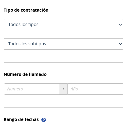
Tipo de contratación
Tipo
de
contratación
Subtipo
de
contratación
Número de llamado
Número
Año
/
de
de
compra
compra
Ayuda
Rango de fechas
sobre