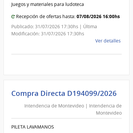
Int
de
Juegos y materiales para ludoteca
de
Mont
Mon
07/08/2026 16:00hs
Recepción de ofertas hasta:
Publicado: 31/07/2026 17:30hs | Última
Modificación: 31/07/2026 17:30hs
de
Ver detalles
la
comp
Comp
Direc
D194
|
Inte
Int
Compra Directa D194099/2026
de
de
Mont
Intendencia de Montevideo | Intendencia de
Mon
|
Montevideo
|
Inte
Int
de
PILETA LAVAMANOS
de