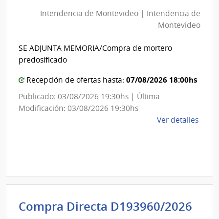
de
Mont
Intendencia de Montevideo | Intendencia de
Mon
|
Montevideo
|
Inte
Int
de
SE ADJUNTA MEMORIA/Compra de mortero
de
Mont
predosificado
Mon
07/08/2026 18:00hs
Recepción de ofertas hasta:
Publicado: 03/08/2026 19:30hs | Última
Modificación: 03/08/2026 19:30hs
de
Ver detalles
la
comp
Comp
Direc
D193
|
Inte
Int
Compra Directa D193960/2026
de
de