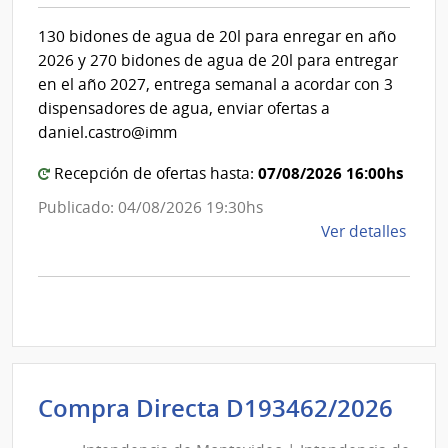
de
Int
130 bidones de agua de 20l para enregar en año
Cuen
de
2026 y 270 bidones de agua de 20l para entregar
Mon
en el año 2027, entrega semanal a acordar con 3
dispensadores de agua, enviar ofertas a
daniel.castro@imm
07/08/2026 16:00hs
Recepción de ofertas hasta:
Publicado: 04/08/2026 19:30hs
de
Ver detalles
la
comp
Comp
Direc
D194
|
Inte
Int
Compra Directa D193462/2026
de
de
Mont