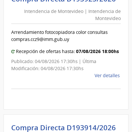
de
de
Mont
Intendencia de Montevideo | Intendencia de
Mon
|
Montevideo
|
Inte
Int
de
Arrendamiento fotocopiadora color consultas
de
Mont
compras.ccz9@imm.gub.uy
Mon
07/08/2026 18:00hs
Recepción de ofertas hasta:
Publicado: 04/08/2026 17:30hs | Última
Modificación: 04/08/2026 17:30hs
de
Ver detalles
la
comp
Comp
Direc
D193
|
Inte
Int
Compra Directa D193914/2026
de