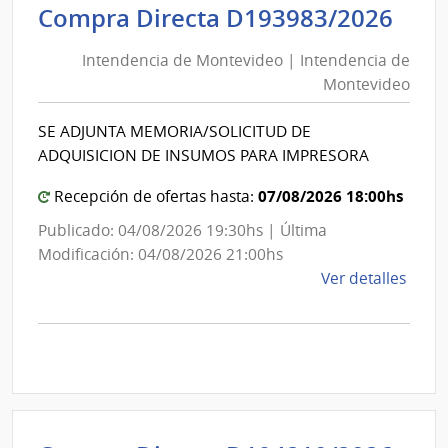
de
Int
Compra Directa D193983/2026
Mont
de
|
Intendencia de Montevideo | Intendencia de
Mon
Inte
Montevideo
|
de
Int
Mont
SE ADJUNTA MEMORIA/SOLICITUD DE
de
ADQUISICION DE INSUMOS PARA IMPRESORA
Mon
07/08/2026 18:00hs
Recepción de ofertas hasta:
Publicado: 04/08/2026 19:30hs | Última
Modificación: 04/08/2026 21:00hs
de
Ver detalles
la
comp
Comp
Direc
D193
|
Inte