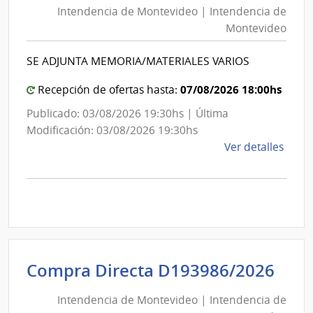
Mont
Intendencia de Montevideo | Intendencia de
Mon
|
Montevideo
|
Inte
Int
de
SE ADJUNTA MEMORIA/MATERIALES VARIOS
de
Mont
Mon
07/08/2026 18:00hs
Recepción de ofertas hasta:
Publicado: 03/08/2026 19:30hs | Última
Modificación: 03/08/2026 19:30hs
de
Ver detalles
la
comp
Comp
Direc
D193
|
Inte
Int
Compra Directa D193986/2026
de
de
Mont
Intendencia de Montevideo | Intendencia de
Mon