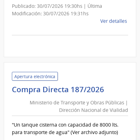
Publicado: 30/07/2026 19:30hs | Última
Modificación: 30/07/2026 19:31hs
de
Ver detalles
la
comp
Comp
Direc
D193
|
Inte
Apertura electrónica
de
Minister
Compra Directa 187/2026
Mont
de
|
Ministerio de Transporte y Obras Públicas |
Inte
Transpor
Dirección Nacional de Vialidad
de
y
Mont
Obras
"Un tanque cisterna con capacidad de 8000 lts.
Públicas
para transporte de agua" (Ver archivo adjunto)
|