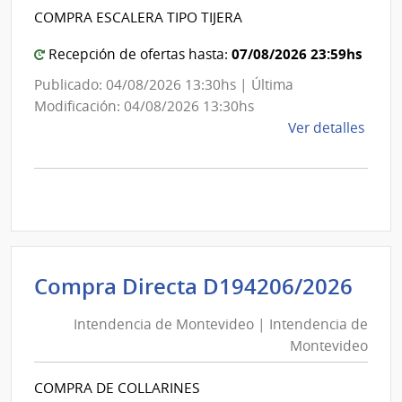
Int
de
COMPRA ESCALERA TIPO TIJERA
de
Mont
Mon
07/08/2026 23:59hs
Recepción de ofertas hasta:
Publicado: 04/08/2026 13:30hs | Última
Modificación: 04/08/2026 13:30hs
de
Ver detalles
la
comp
Comp
Direc
D194
|
Inte
Int
Compra Directa D194206/2026
de
de
Mont
Intendencia de Montevideo | Intendencia de
Mon
|
Montevideo
|
Inte
Int
de
COMPRA DE COLLARINES