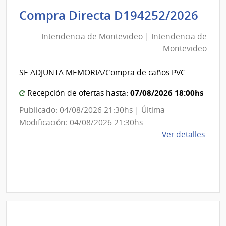
Tecno
Int
Compra Directa D194252/2026
del
de
Urug
Intendencia de Montevideo | Intendencia de
Mon
|
Montevideo
|
Univ
Tecno
Int
SE ADJUNTA MEMORIA/Compra de caños PVC
del
de
Urug
Mon
07/08/2026 18:00hs
Recepción de ofertas hasta:
Publicado: 04/08/2026 21:30hs | Última
Modificación: 04/08/2026 21:30hs
de
Ver detalles
la
comp
Comp
Direc
D194
|
Inte