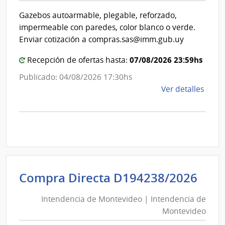
Inte
Int
de
Gazebos autoarmable, plegable, reforzado,
de
Mont
impermeable con paredes, color blanco o verde.
Mon
Enviar cotización a compras.sas@imm.gub.uy
07/08/2026 23:59hs
Recepción de ofertas hasta:
Publicado: 04/08/2026 17:30hs
de
Ver detalles
la
comp
Comp
Direc
D194
|
Inte
Int
Compra Directa D194238/2026
de
de
Mont
Intendencia de Montevideo | Intendencia de
Mon
|
Montevideo
|
Inte