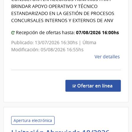
Agenci
de
BRINDAR APOYO OPERATIVO Y TÉCNICO
Viali
Nacion
ESTANDARIZADO EN LA GESTIÓN DE PROCESOS
de
CONCURSALES INTERNOS Y EXTERNOS DE ANV
Viviend
07/08/2026 16:00hs
Recepción de ofertas hasta:
Publicado: 13/07/2026 16:30hs | Última
Modificación: 05/08/2026 16:55hs
de
Ver detalles
la
comp
Comp
Direc
en la c
Ofertar en línea
6548
|
Agen
Naci
de
Apertura electrónica
Vivi