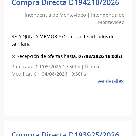
Int
Compra Directa D194210/2026
de
de
Mont
Intendencia de Montevideo | Intendencia de
Mon
|
Montevideo
|
Inte
Int
de
SE ADJUNTA MEMORIA/Compra de artículos de
de
Mont
sanitaria
Mon
07/08/2026 18:00hs
Recepción de ofertas hasta:
Publicado: 04/08/2026 19:30hs | Última
Modificación: 04/08/2026 19:30hs
de
Ver detalles
la
comp
Comp
Direc
D194
|
Inte
Int
Compra Directa D193925/2026