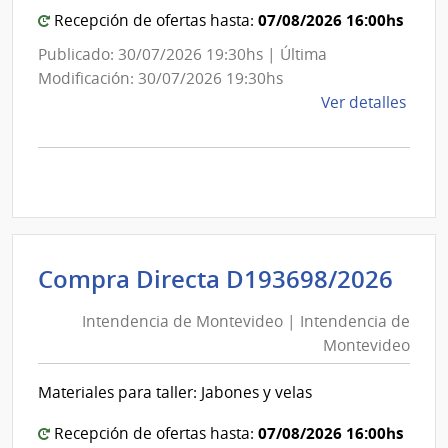
Mont
Mon
07/08/2026 16:00hs
Recepción de ofertas hasta:
Publicado: 30/07/2026 19:30hs | Última
Modificación: 30/07/2026 19:30hs
de
Ver detalles
la
comp
Comp
Direc
D194
|
Inte
Int
Compra Directa D193698/2026
de
de
Mont
Intendencia de Montevideo | Intendencia de
Mon
|
Montevideo
|
Inte
Int
de
Materiales para taller: Jabones y velas
de
Mont
Mon
07/08/2026 16:00hs
Recepción de ofertas hasta: