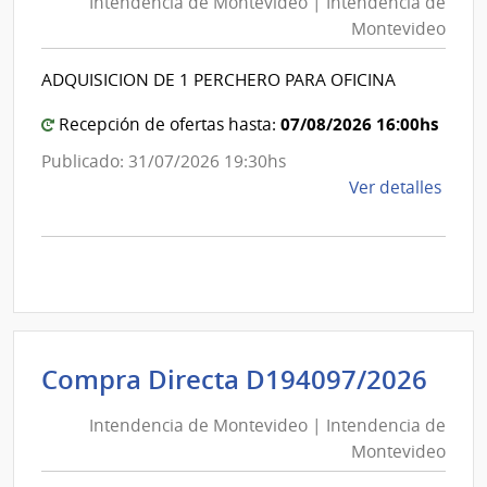
Intendencia de Montevideo | Intendencia de
Mon
|
Montevideo
|
Inte
Int
de
ADQUISICION DE 1 PERCHERO PARA OFICINA
de
Mont
Mon
07/08/2026 16:00hs
Recepción de ofertas hasta:
Publicado: 31/07/2026 19:30hs
de
Ver detalles
la
comp
Comp
Direc
D193
|
Inte
Int
Compra Directa D194097/2026
de
de
Mont
Intendencia de Montevideo | Intendencia de
Mon
|
Montevideo
|
Inte