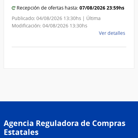
de
Mont
Mon
07/08/2026 23:59hs
Recepción de ofertas hasta:
Publicado: 04/08/2026 13:30hs | Última
Modificación: 04/08/2026 13:30hs
de
Ver detalles
la
comp
Comp
Direc
D194
|
Inte
de
Mont
|
Inte
Agencia Reguladora de Compras
de
Mont
Estatales