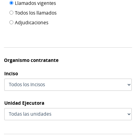
Filtro tipo
Llamados vigentes
por
de
fecha
Todos los llamados
de
publicación
Adjudicaciones
modif
Organismo contratante
Inciso
Unidad Ejecutora