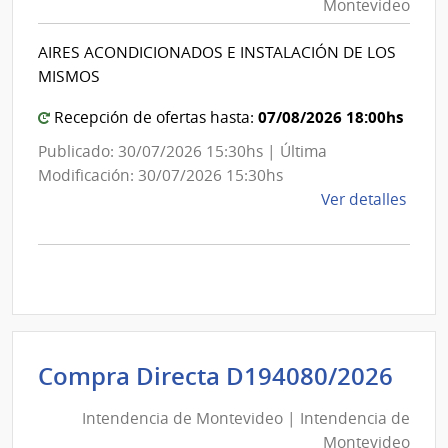
|
Montevideo
|
Inte
Int
de
AIRES ACONDICIONADOS E INSTALACIÓN DE LOS
de
Mont
MISMOS
Mon
07/08/2026 18:00hs
Recepción de ofertas hasta:
Publicado: 30/07/2026 15:30hs | Última
Modificación: 30/07/2026 15:30hs
de
Ver detalles
la
comp
Comp
Direc
D193
|
Inte
Int
Compra Directa D194080/2026
de
de
Mont
Intendencia de Montevideo | Intendencia de
Mon
|
Montevideo