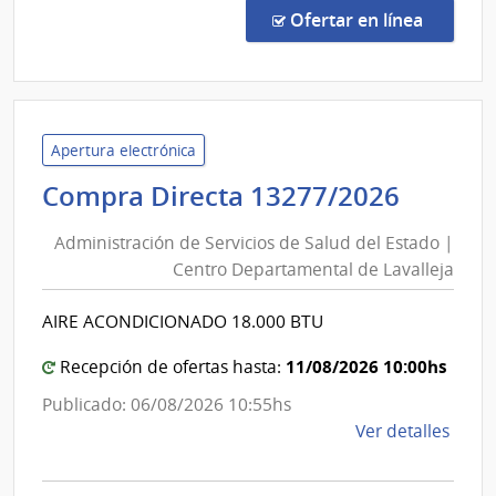
Direc
en la co
Ofertar en línea
492/
|
Admin
de
Servi
Apertura electrónica
de
Admini
Compra Directa 13277/2026
Salu
de
del
Administración de Servicios de Salud del Estado |
Servic
Esta
Centro Departamental de Lavalleja
de
|
Salud
Hospi
AIRE ACONDICIONADO 18.000 BTU
del
del
Cerr
Estad
11/08/2026 10:00hs
Recepción de ofertas hasta:
|
Publicado: 06/08/2026 10:55hs
Centr
de
Ver detalles
Depar
la
de
comp