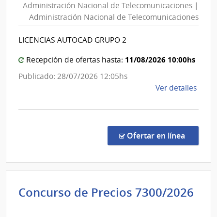
Administración Nacional de Telecomunicaciones |
de
Naci
Administración Nacional de Telecomunicaciones
de
Telecomunicaciones
Sani
|
LICENCIAS AUTOCAD GRUPO 2
Polici
Administración
Nacional
11/08/2026 10:00hs
Recepción de ofertas hasta:
de
Publicado: 28/07/2026 12:05hs
Telecomunicaciones
de
Ver detalles
la
comp
Licit
Abre
en la c
Ofertar en línea
1094
|
Admin
Naci
Concurso de Precios 7300/2026
de
Administración
Tele
|