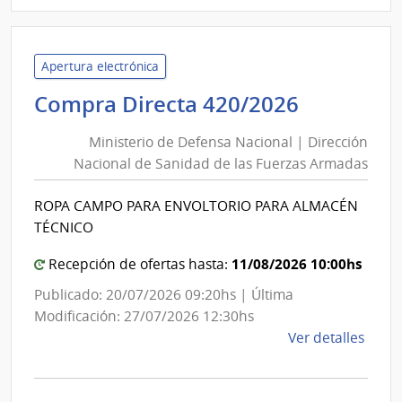
|
Admin
de
Servi
Apertura electrónica
de
Minister
Compra Directa 420/2026
Salu
de
del
Ministerio de Defensa Nacional | Dirección
Defensa
Esta
Nacional de Sanidad de las Fuerzas Armadas
Nacional
|
|
Admin
ROPA CAMPO PARA ENVOLTORIO PARA ALMACÉN
Direcció
de
TÉCNICO
Servi
Nacional
de
de
11/08/2026 10:00hs
Recepción de ofertas hasta:
Salu
Sanidad
Publicado: 20/07/2026 09:20hs | Última
del
de
Modificación: 27/07/2026 12:30hs
Esta
las
de
Ver detalles
Fuerzas
la
Armadas
comp
Comp