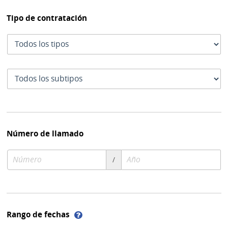
Tipo de contratación
Tipo
de
contratación
Subtipo
de
contratación
Número de llamado
Número
Año
/
de
de
compra
compra
Ayuda
Rango de fechas
sobre