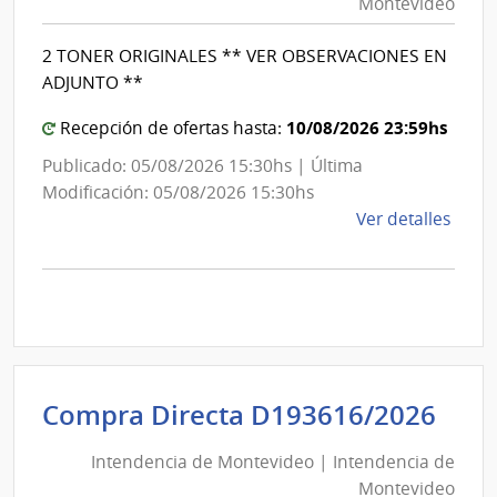
Montevideo
|
Inte
Int
de
2 TONER ORIGINALES ** VER OBSERVACIONES EN
de
Mont
ADJUNTO **
Mon
10/08/2026 23:59hs
Recepción de ofertas hasta:
Publicado: 05/08/2026 15:30hs | Última
Modificación: 05/08/2026 15:30hs
de
Ver detalles
la
comp
Comp
Direc
D193
|
Inte
Int
Compra Directa D193616/2026
de
de
Mont
Intendencia de Montevideo | Intendencia de
Mon
|
Montevideo