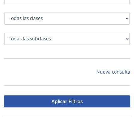
Clase
SubClase
Nueva consulta
Aplicar Filtros