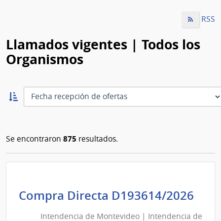
RSS
Llamados vigentes | Todos los
Organismos
Ordernar
ascendente:
Ordenar
875
Se encontraron
resultados.
Int
Compra Directa D193614/2026
de
Intendencia de Montevideo | Intendencia de
Mon