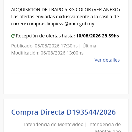
Inte
Int
de
ADQUISICIÓN DE TRAPO 5 KG COLOR (VER ANEXO)
de
Mont
Las ofertas enviarlas exclusivamente a la casilla de
Mon
correo: compras.limpieza@imm.gub.uy
10/08/2026 23:59hs
Recepción de ofertas hasta:
Publicado: 05/08/2026 17:30hs | Última
Modificación: 06/08/2026 13:00hs
de
Ver detalles
la
comp
Comp
Direc
D192
|
Inte
Int
Compra Directa D193544/2026
de
de
Mont
Intendencia de Montevideo | Intendencia de
Mon
|
Montevideo