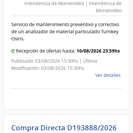
Mont
Intendencia de Montevideo | Intendencia de
Mon
|
Montevideo
|
Inte
Int
de
Servicio de mantenimiento preventivo y correctivo
de
Mont
de un analizador de material particulado Turnkey
Mon
Osiris.
10/08/2026 23:59hs
Recepción de ofertas hasta:
Publicado: 03/08/2026 15:30hs | Última
Modificación: 03/08/2026 15:30hs
de
Ver detalles
la
comp
Comp
Direc
D193
|
Inte
Int
Compra Directa D193888/2026
de