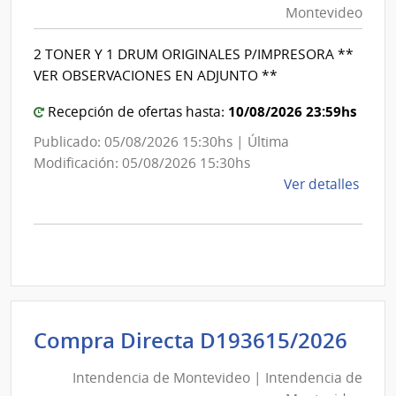
Montevideo
|
Int
2 TONER Y 1 DRUM ORIGINALES P/IMPRESORA **
de
VER OBSERVACIONES EN ADJUNTO **
Mon
10/08/2026 23:59hs
Recepción de ofertas hasta:
Publicado: 05/08/2026 15:30hs | Última
Modificación: 05/08/2026 15:30hs
de
Ver detalles
la
comp
Comp
Direc
D193
|
Inte
Int
Compra Directa D193615/2026
de
de
Mont
Intendencia de Montevideo | Intendencia de
Mon
|