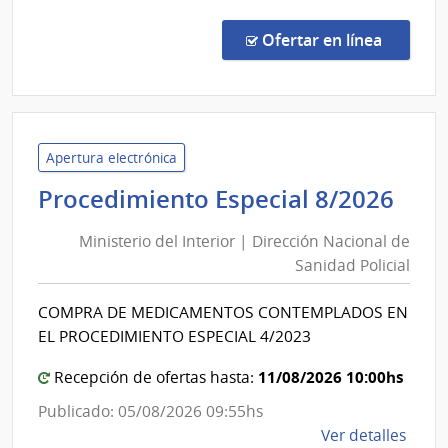
Lavall
Comp
Direc
en la co
Ofertar en línea
1327
|
Admin
de
Servi
Apertura electrónica
de
Min
Procedimiento Especial 8/2026
Salu
del
del
Ministerio del Interior | Dirección Nacional de
Int
Esta
Sanidad Policial
|
|
Dir
Cent
COMPRA DE MEDICAMENTOS CONTEMPLADOS EN
Nac
Depa
EL PROCEDIMIENTO ESPECIAL 4/2023
de
de
Laval
San
11/08/2026 10:00hs
Recepción de ofertas hasta:
Poli
Publicado: 05/08/2026 09:55hs
de
Ver detalles