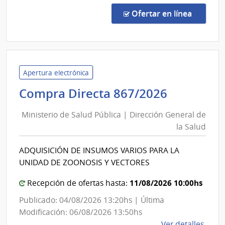
Direc
en la c
Ofertar en línea
420/
|
Minis
de
Defe
Apertura electrónica
Naci
Minister
Compra Directa 867/2026
|
de
Direc
Ministerio de Salud Pública | Dirección General de
Salud
Naci
la Salud
Pública
de
|
Sani
ADQUISICIÓN DE INSUMOS VARIOS PARA LA
Direcció
de
UNIDAD DE ZOONOSIS Y VECTORES
las
General
Fuer
de
11/08/2026 10:00hs
Recepción de ofertas hasta:
Arma
la
Publicado: 04/08/2026 13:20hs | Última
Salud
Modificación: 06/08/2026 13:50hs
de
Ver detalles