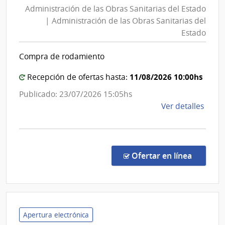
de
Administración de las Obras Sanitarias del Estado
las
Admin
| Administración de las Obras Sanitarias del
Naci
Obras
Estado
de
Sanitarias
Tele
del
Compra de rodamiento
Estado
|
11/08/2026 10:00hs
Recepción de ofertas hasta:
Administración
Publicado: 23/07/2026 15:05hs
de
de
Ver detalles
las
la
Obras
comp
Sanitarias
Conc
del
de
en la co
Ofertar en línea
Preci
Estado
7300
|
Admin
de
Apertura electrónica