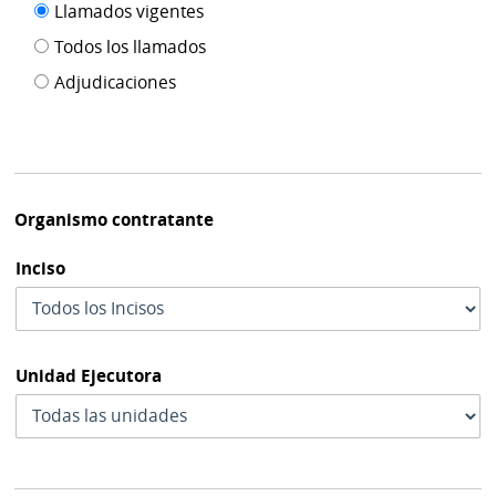
Filtro tipo
Llamados vigentes
por
de
fecha
Todos los llamados
de
publicación
Adjudicaciones
modif
Organismo contratante
Inciso
Unidad Ejecutora