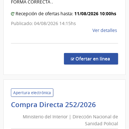
Centro
FORMA CORRECTA .
de
11/08/2026 10:00hs
Recepción de ofertas hasta:
Rehabili
Médico
Publicado: 04/08/2026 14:15hs
Ocupaci
de
Ver detalles
y
la
comp
Sicosocia
Comp
Direc
en la co
Ofertar en línea
260/
|
Admin
de
Servi
Apertura electrónica
de
Minister
Compra Directa 252/2026
Salu
del
del
Ministerio del Interior | Dirección Nacional de
Interior
Esta
Sanidad Policial
|
|