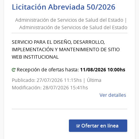
las
Admin
Licitación Abreviada 50/2026
Obra
de
Sanit
Administración de Servicios de Salud del Estado |
Servi
del
Administración de Servicios de Salud del Estado
de
Esta
Salud
|
SERVICIO PARA EL DISEÑO, DESARROLLO,
del
Admin
IMPLEMENTACIÓN Y MANTENIMIENTO DE SITIO
de
Estad
WEB INSTITUCIONAL
las
|
Obra
11/08/2026 10:00hs
Admin
Recepción de ofertas hasta:
Sanit
de
Publicado: 27/07/2026 11:15hs | Última
del
Servi
Modificación: 28/07/2026 15:41hs
Esta
de
de
Ver detalles
Salud
la
del
comp
Licit
Estad
Abre
en la co
Ofertar en línea
50/2