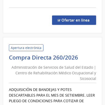
la
comp
Proc
Espec
en la co
Ofertar en línea
8/20
|
Minis
del
Inter
Apertura electrónica
|
Administ
Compra Directa 260/2026
Direc
de
Naci
Administración de Servicios de Salud del Estado |
Servicios
de
Centro de Rehabilitación Médico Ocupacional y
de
Sani
Sicosocial
Salud
Polici
del
ADQUISICIÓN DE BANDEJAS Y POTES
Estado
DESCARTABLES PARA EL MES DE SETIEMBRE. LEER
|
PLIEGO DE CONDICIONES PARA COTIZAR DE