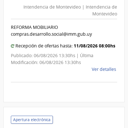
de
Mont
Intendencia de Montevideo | Intendencia de
Mon
|
Montevideo
|
Inte
Int
de
REFORMA MOBILIARIO
de
Mont
compras.desarrollo.social@imm.gub.uy
Mon
11/08/2026 08:00hs
Recepción de ofertas hasta:
Publicado: 06/08/2026 13:30hs | Última
Modificación: 06/08/2026 13:30hs
de
Ver detalles
la
comp
Comp
Direc
D193
|
Inte
Apertura electrónica
de