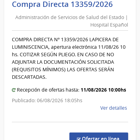
Admini
Compra Directa 13359/2026
Mont
de
|
Administración de Servicios de Salud del Estado |
Inte
Servic
Hospital Español
de
de
Mont
Salud
COMPRA DIRECTA Nº 13359/2026 LAPICERA DE
del
LUMINISCENCIA, apertura electrónica 11/08/26 10
Estad
hs. COTIZAR SEGÚN PLIEGO. EN CASO DE NO
|
ADJUNTAR LA DOCUMENTACIÓN SOLICITADA
Hospit
(REQUISITOS MÍNIMOS) LAS OFERTAS SERÁN
Españ
DESCARTADAS.
11/08/2026 10:00hs
Recepción de ofertas hasta:
Publicado: 06/08/2026 18:05hs
de
Ver detalles
la
comp
Comp
Direc
en la co
Ofertar en línea