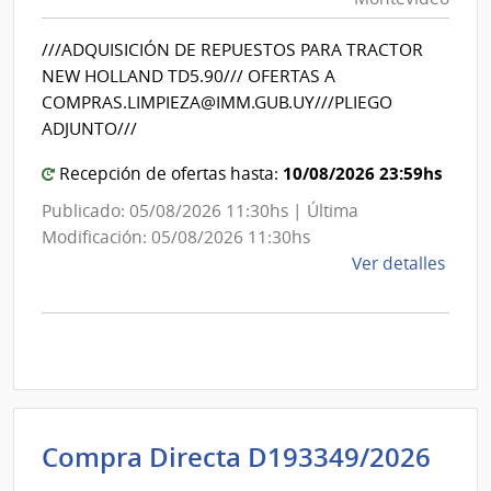
|
Inte
Int
de
///ADQUISICIÓN DE REPUESTOS PARA TRACTOR
de
Mont
NEW HOLLAND TD5.90/// OFERTAS A
Mon
COMPRAS.LIMPIEZA@IMM.GUB.UY///PLIEGO
ADJUNTO///
10/08/2026 23:59hs
Recepción de ofertas hasta:
Publicado: 05/08/2026 11:30hs | Última
Modificación: 05/08/2026 11:30hs
de
Ver detalles
la
comp
Comp
Direc
D193
|
Inte
Int
Compra Directa D193349/2026
de
de