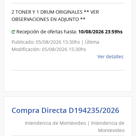
|
Inte
Int
de
2 TONER Y 1 DRUM ORIGINALES ** VER
de
Mont
OBSERVACIONES EN ADJUNTO **
Mon
10/08/2026 23:59hs
Recepción de ofertas hasta:
Publicado: 05/08/2026 15:30hs | Última
Modificación: 05/08/2026 15:30hs
de
Ver detalles
la
comp
Comp
Direc
D193
|
Inte
Int
Compra Directa D194235/2026
de
de
Mont
Intendencia de Montevideo | Intendencia de
Mon
|
Montevideo
|