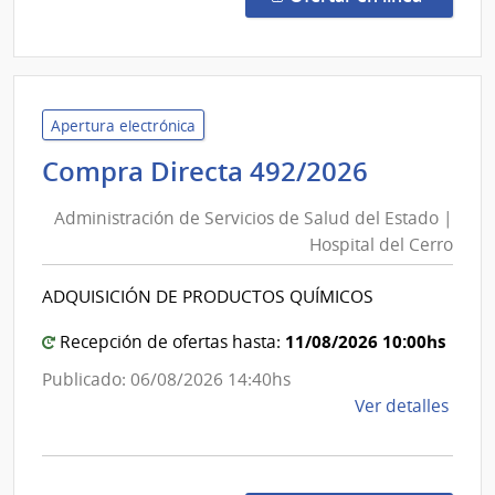
1335
|
Admin
de
Servi
Apertura electrónica
de
Administ
Compra Directa 492/2026
Salu
de
del
Administración de Servicios de Salud del Estado |
Servicios
Esta
Hospital del Cerro
de
|
Salud
Hospi
ADQUISICIÓN DE PRODUCTOS QUÍMICOS
del
Espa
Estado
11/08/2026 10:00hs
Recepción de ofertas hasta:
|
Publicado: 06/08/2026 14:40hs
Hospital
de
Ver detalles
del
la
Cerro
comp
Comp