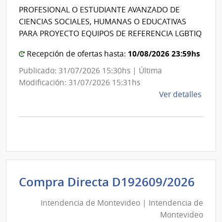
Intendencia
Mont
PROFESIONAL O ESTUDIANTE AVANZADO DE
de
CIENCIAS SOCIALES, HUMANAS O EDUCATIVAS
Montevideo
PARA PROYECTO EQUIPOS DE REFERENCIA LGBTIQ
10/08/2026 23:59hs
Recepción de ofertas hasta:
Publicado: 31/07/2026 15:30hs | Última
Modificación: 31/07/2026 15:31hs
de
Ver detalles
la
comp
Comp
Direc
D186
|
Inte
Int
Compra Directa D192609/2026
de
de
Mont
Intendencia de Montevideo | Intendencia de
Mon
|
Montevideo
|