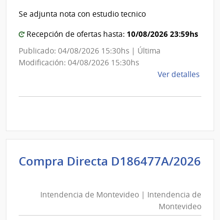
Inte
Int
de
Se adjunta nota con estudio tecnico
de
Mont
Mon
10/08/2026 23:59hs
Recepción de ofertas hasta:
Publicado: 04/08/2026 15:30hs | Última
Modificación: 04/08/2026 15:30hs
de
Ver detalles
la
comp
Comp
Direc
D194
|
Inte
Compra Directa D186477A/2026
de
Intendencia
Mont
de
|
Intendencia de Montevideo | Intendencia de
Montevideo
Inte
Montevideo
|
de