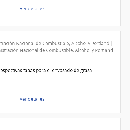
de
de
Ver detalles
Montevideo
la
compra
Compra
Directa
D194060/2026
tración Nacional de Combustible, Alcohol y Portland |
|
stración Nacional de Combustible, Alcohol y Portland
Intendencia
de
espectivas tapas para el envasado de grasa
Montevideo
|
Intendencia
de
Montevideo
de
Ver detalles
la
compra
Compra
Directa