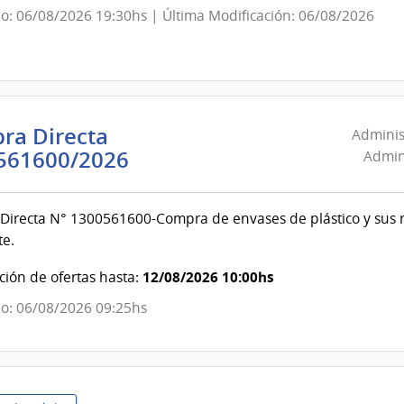
o: 06/08/2026 19:30hs | Última Modificación: 06/08/2026
evideo
ra Directa
Adminis
Administración
561600/2026
Admini
Nacional
de
irecta N° 1300561600-Compra de envases de plástico y sus r
Combustible,
te.
Alcohol
y
12/08/2026 10:00hs
ión de ofertas hasta:
Portland
o: 06/08/2026 09:25hs
|
Administración
Nacional
de