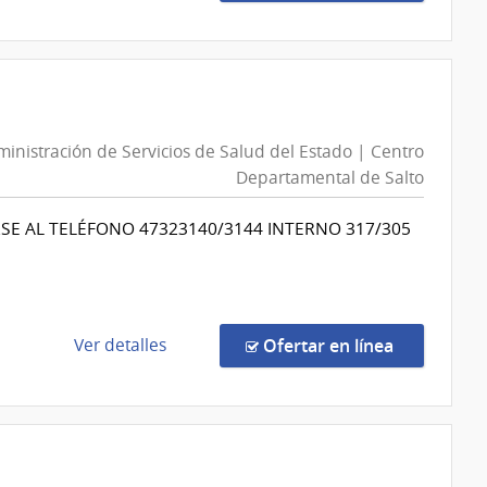
Centro
la
Hospitalario
compra
Pereira
Compra
Rossell
Directa
13462/2026
|
inistración de Servicios de Salud del Estado | Centro
Administración
Departamental de Salto
de
Servicios
ARSE AL TELÉFONO 47323140/3144 INTERNO 317/305
de
Salud
del
Estado
|
de
en la comp
Ver detalles
Ofertar en línea
Servicio
la
Nacional
compra
de
Compra
Ortopedia
Directa
y
882/2026