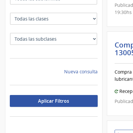
de
Publicad
Mont
19:30hs
Clase
SubClase
Comp
1300
Nueva consulta
Compra D
lubrican
Recepc
Aplicar Filtros
Publicad