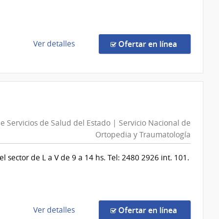
de
Salud
del
Estado
de
en la comp
Ver detalles
Ofertar en línea
|
la
Instituto
compra
Nal.de
Compra
Reumatalogía
Directa
Prof.Dr.
12939/2026
Moisés
|
n
e Servicios de Salud del Estado | Servicio Nacional de
Mizraji
Administración
Ortopedia y Traumatología
de
Servicios
sector de L a V de 9 a 14 hs. Tel: 2480 2926 int. 101.
de
Salud
del
Estado
|
de
en la comp
Ver detalles
Ofertar en línea