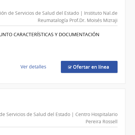
1300561600/2026
|
n
ión de Servicios de Salud del Estado | Instituto Nal.de
Administración
Reumatalogía Prof.Dr. Moisés Mizraji
Nacional
de
DJUNTO CARACTERÍSTICAS Y DOCUMENTACIÓN
Combustible,
Alcohol
y
Portland
de
en la comp
Ver detalles
Ofertar en línea
|
la
Administración
compra
Nacional
Compra
de
Directa
Combustible,
13434/2026
Alcohol
|
y
n
de Servicios de Salud del Estado | Centro Hospitalario
Administración
Portland
Pereira Rossell
de
Servicios