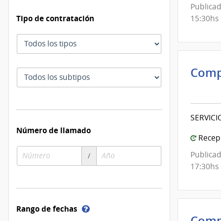
de
Publicad
Mont
Tipo de contratación
15:30hs
Tipo
de
contratación
Comp
Subtipo
Inte
de
de
contratación
Mont
SERVICI
|
Número de llamado
Inte
Recepc
de
Número
Año
Publicad
/
Mont
de
de
17:30hs
compra
compra
Ayuda
Rango de fechas
sobre
Comp