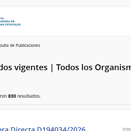
sulta de Publicaciones
os vigentes | Todos los Organis
830
aron
resultados.
ra Directa D194034/2026
Int