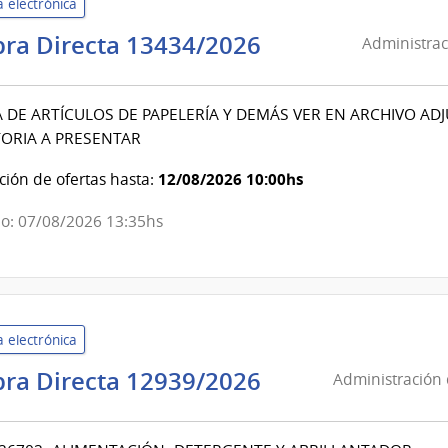
 electrónica
Combustible,
Alcohol
Administració
ra Directa 13434/2026
Administrac
y
de
Portland
Servicios
DE ARTÍCULOS DE PAPELERÍA Y DEMÁS VER EN ARCHIVO A
de
ORIA A PRESENTAR
Salud
del
12/08/2026 10:00hs
ión de ofertas hasta:
Estado
|
o: 07/08/2026 13:35hs
Instituto
Nal.de
Reumatalogía
Prof.Dr.
 electrónica
Moisés
Administració
ra Directa 12939/2026
Mizraji
Administración 
de
Servicios