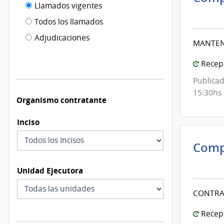
Filtro tipo
Llamados vigentes
por
Inte
de
fecha
de
Todos los llamados
de
Mont
publicación
Adjudicaciones
modificación
MANTEN
|
Inte
Recepc
de
Publicad
Mont
15:30hs
Organismo contratante
Inciso
Comp
Inte
Unidad Ejecutora
de
Mont
CONTRA
|
Inte
Recepc