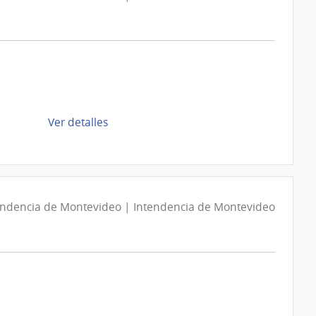
de
Ver detalles
la
compra
Compra
Directa
D194034/2026
endencia de Montevideo | Intendencia de Montevideo
|
Intendencia
de
Montevideo
|
Intendencia