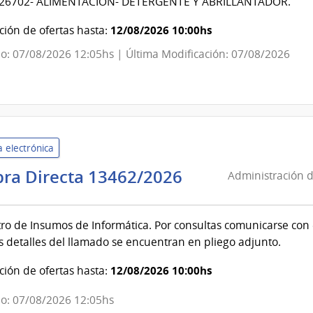
26702- ALIMENTACIÓN- DETERGENTE Y ABRILLANTADOR.
de
Salud
12/08/2026 10:00hs
ión de ofertas hasta:
del
o: 07/08/2026 12:05hs | Última Modificación: 07/08/2026
Estado
|
Centro
Hospitalario
Pereira
 electrónica
Rossell
Administració
ra Directa 13462/2026
Administración d
de
Servicios
ro de Insumos de Informática. Por consultas comunicarse con el 
de
s detalles del llamado se encuentran en pliego adjunto.
Salud
del
12/08/2026 10:00hs
ión de ofertas hasta:
Estado
|
o: 07/08/2026 12:05hs