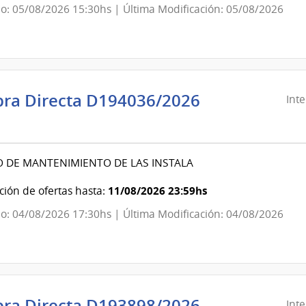
o: 05/08/2026 15:30hs | Última Modificación: 05/08/2026
evideo
ra Directa D194036/2026
Int
ndencia
evideo
O DE MANTENIMIENTO DE LAS INSTALA
ndencia
11/08/2026 23:59hs
ión de ofertas hasta:
o: 04/08/2026 17:30hs | Última Modificación: 04/08/2026
evideo
ra Directa D193898/2026
Int