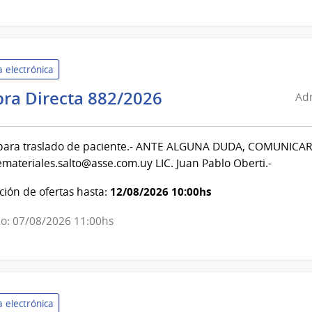
Servicio
Nacional
de
Ortopedia
 electrónica
y
Administración
ra Directa 882/2026
Traumatología
Adm
de
Servicios
 para traslado de paciente.- ANTE ALGUNA DUDA, COMUNIC
de
materiales.salto@asse.com.uy LIC. Juan Pablo Oberti.-
Salud
del
12/08/2026 10:00hs
ión de ofertas hasta:
Estado
|
o: 07/08/2026 11:00hs
Centro
Departamental
de
Salto
 electrónica