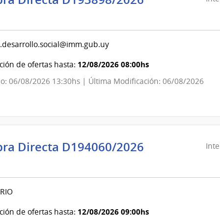
ndencia
evideo
.desarrollo.social@imm.gub.uy
ndencia
12/08/2026 08:00hs
ión de ofertas hasta:
o: 06/08/2026 13:30hs | Última Modificación: 06/08/2026
evideo
ra Directa D194060/2026
Int
ndencia
evideo
RIO
ndencia
12/08/2026 09:00hs
ión de ofertas hasta: