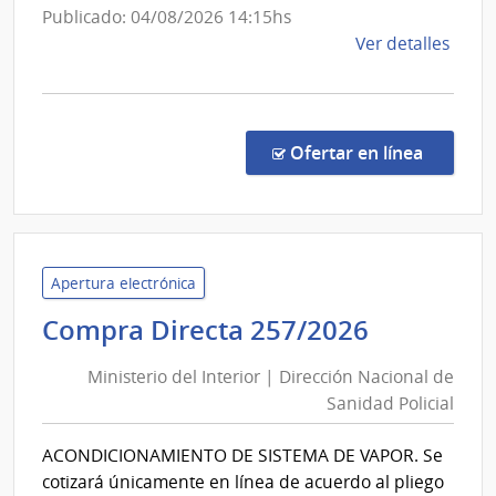
Salto
Sanidad
Publicado: 04/08/2026 14:15hs
Policial
de
Ver detalles
la
comp
Comp
Direc
en la co
Ofertar en línea
255/
|
Minis
del
Inter
Apertura electrónica
|
Minister
Compra Directa 257/2026
Direc
del
Naci
Ministerio del Interior | Dirección Nacional de
Interior
de
Sanidad Policial
|
Sani
Direcció
Polici
ACONDICIONAMIENTO DE SISTEMA DE VAPOR. Se
Nacional
cotizará únicamente en línea de acuerdo al pliego