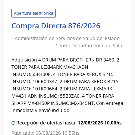
de
Servi
Apertura electrónica
de
Administ
Compra Directa 876/2026
Salu
de
del
Administración de Servicios de Salud del Estado |
Servicios
Esta
Centro Departamental de Salto
de
|
Salud
Cent
Adquisición 4 DRUM PARA BROTHER ¿ DR 3460. 2
del
de
TONER PARA LEXMARK MX431ADN
Rehab
Estado
INSUMO:55B400E. 4 TONER PARA XEROX B215
Médi
|
INSUMO: 106R04347. 2 DRUM PARA XEROX B215
Ocup
Centro
INSUMO: 101R00664. 2 DRUM PARA LEXMARK
y
Departa
MX431 ADN INSUMO: 55B0ZA0. 4 TONER PARA
Sicos
de
SHARP MX-B450P INSUMO:MX-B45NT. Con entrega
Salto
inmediata y envió incluido.
12/08/2026 10:00hs
Recepción de ofertas hasta:
Publicado: 05/08/2026 10:55hs