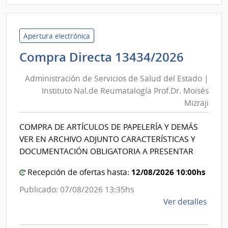
Admin
de
Servi
Apertura electrónica
de
Admini
Compra Directa 13434/2026
Salu
de
del
Administración de Servicios de Salud del Estado |
Servic
Esta
Instituto Nal.de Reumatalogía Prof.Dr. Moisés
de
|
Mizraji
Salud
Hospi
del
Maci
COMPRA DE ARTÍCULOS DE PAPELERÍA Y DEMÁS
Estad
VER EN ARCHIVO ADJUNTO CARACTERÍSTICAS Y
|
DOCUMENTACIÓN OBLIGATORIA A PRESENTAR
Instit
12/08/2026 10:00hs
Recepción de ofertas hasta:
Nal.de
Reuma
Publicado: 07/08/2026 13:35hs
Prof.D
de
Ver detalles
Moisé
la
comp