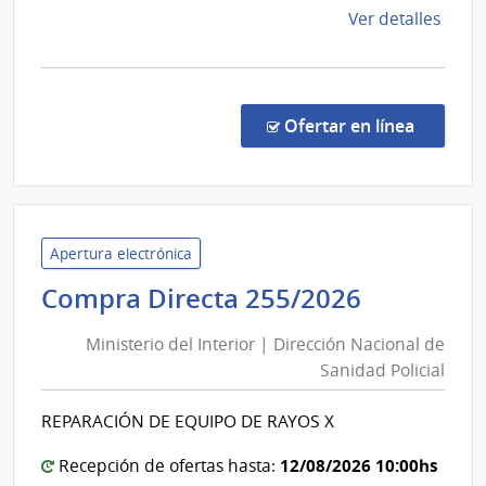
de
Ver detalles
la
comp
Comp
Direc
en la co
Ofertar en línea
876/
|
Admin
de
Servi
Apertura electrónica
de
Minister
Compra Directa 255/2026
Salu
del
del
Ministerio del Interior | Dirección Nacional de
Interior
Esta
Sanidad Policial
|
|
Direcció
Cent
REPARACIÓN DE EQUIPO DE RAYOS X
Nacional
Depa
de
de
12/08/2026 10:00hs
Recepción de ofertas hasta: