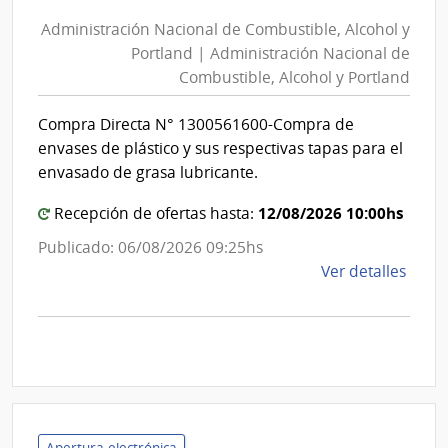
Nacional
|
Administración Nacional de Combustible, Alcohol y
de
Inte
Portland | Administración Nacional de
Combustible,
de
Combustible, Alcohol y Portland
Alcohol
Mont
y
Compra Directa N° 1300561600-Compra de
Portland
envases de plástico y sus respectivas tapas para el
|
envasado de grasa lubricante.
Administración
12/08/2026 10:00hs
Recepción de ofertas hasta:
Nacional
de
Publicado: 06/08/2026 09:25hs
Combustible,
de
Ver detalles
Alcohol
la
y
comp
Comp
Portland
Direc
1300
|
Admin
Apertura electrónica