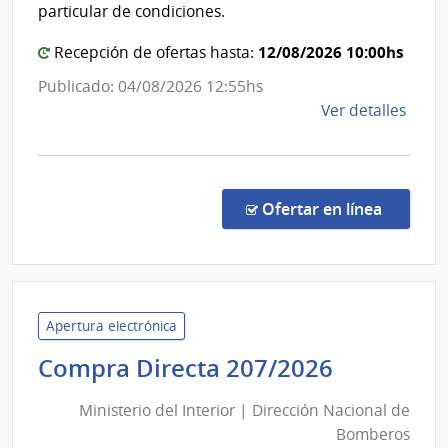
de
particular de condiciones.
Sanidad
12/08/2026 10:00hs
Policial
Recepción de ofertas hasta:
Publicado: 04/08/2026 12:55hs
de
Ver detalles
la
comp
Comp
Direc
en la co
Ofertar en línea
257/
|
Minis
del
Inter
Apertura electrónica
|
Minister
Compra Directa 207/2026
Direc
del
Naci
Ministerio del Interior | Dirección Nacional de
Interior
de
Bomberos
|
Sani