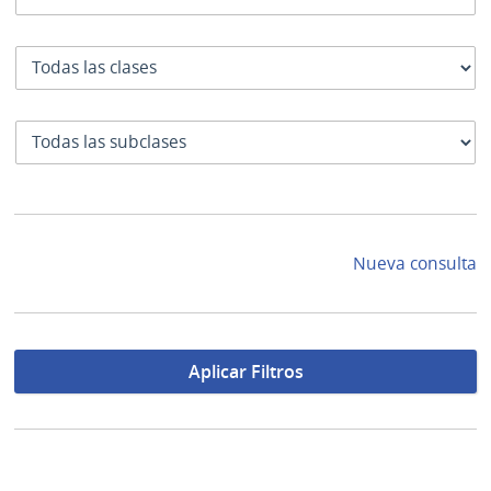
Clase
SubClase
Nueva consulta
Aplicar Filtros