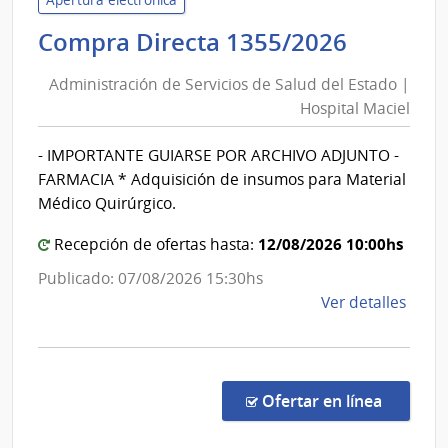
Naci
Adminis
Compra Directa 1355/2026
de
de
Comb
Administración de Servicios de Salud del Estado |
Alcoh
Servici
Hospital Maciel
y
de
Portl
Salud
- IMPORTANTE GUIARSE POR ARCHIVO ADJUNTO -
|
del
FARMACIA * Adquisición de insumos para Material
Admin
Estado
Médico Quirúrgico.
Naci
|
de
12/08/2026 10:00hs
Hospita
Recepción de ofertas hasta:
Comb
Maciel
Alcoh
Publicado: 07/08/2026 15:30hs
de
y
Ver detalles
la
Portl
comp
Comp
Direc
en la co
Ofertar en línea
1355
|