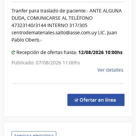
Salud
Servi
Tranfer para traslado de paciente.- ANTE ALGUNA
del
Naci
DUDA, COMUNICARSE AL TELÉFONO
de
Estado
47323140/3144 INTERNO 317/305
Orto
|
centrodemateriales.salto@asse.com.uy LIC. Juan
y
Centro
Pablo Oberti.-
Trau
Departa
12/08/2026 10:00hs
Recepción de ofertas hasta:
de
Salto
Publicado: 07/08/2026 11:00hs
de
Ver detalles
la
comp
Comp
Direc
en la co
Ofertar en línea
882/
|
Admin
de
Servi
Apertura electrónica