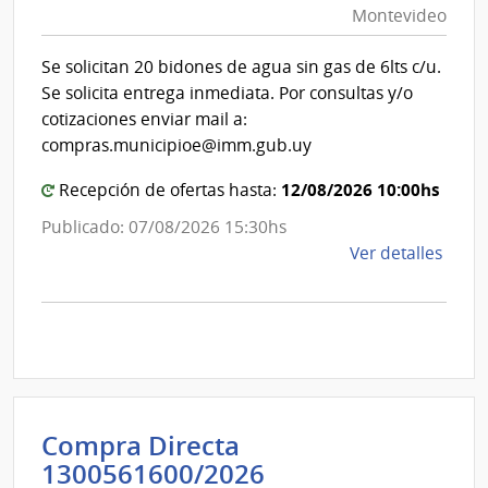
Montevideo
|
Int
Se solicitan 20 bidones de agua sin gas de 6lts c/u.
de
Se solicita entrega inmediata. Por consultas y/o
Mon
cotizaciones enviar mail a:
compras.municipioe@imm.gub.uy
12/08/2026 10:00hs
Recepción de ofertas hasta:
Publicado: 07/08/2026 15:30hs
de
Ver detalles
la
comp
Comp
Direc
D193
|
Inte
Compra Directa
de
Administración
1300561600/2026
Mont