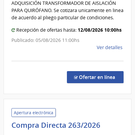
Direcció
ADQUISICIÓN TRANSFORMADOR DE AISLACIÓN
Nacional
Naci
PARA QUIRÓFANO. Se cotizara unicamente en linea
de
de
de acuerdo al pliego particular de condiciones.
Orto
Sanidad
y
12/08/2026 10:00hs
Policial
Recepción de ofertas hasta:
Trau
Publicado: 05/08/2026 11:00hs
de
Ver detalles
la
comp
Comp
Direc
en la co
Ofertar en línea
241/
|
Minis
del
Inter
Apertura electrónica
|
Administ
Compra Directa 263/2026
Direc
de
Naci