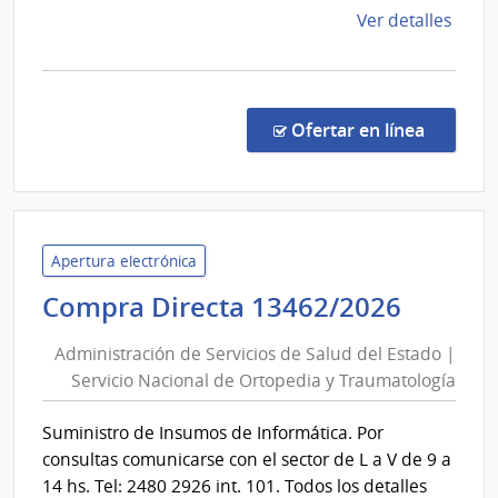
Pereir
de
Ver detalles
Rossel
la
comp
Comp
Direc
en la co
Ofertar en línea
1293
|
Admin
de
Servi
Apertura electrónica
de
Admini
Compra Directa 13462/2026
Salu
de
del
Administración de Servicios de Salud del Estado |
Servic
Esta
Servicio Nacional de Ortopedia y Traumatología
de
|
Salud
Cent
Suministro de Insumos de Informática. Por
del
Hospi
consultas comunicarse con el sector de L a V de 9 a
Perei
Estad
14 hs. Tel: 2480 2926 int. 101. Todos los detalles