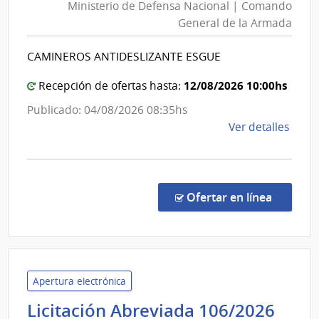
Ministerio de Defensa Nacional | Comando
Defens
de
General de la Armada
Nacion
Bomb
|
CAMINEROS ANTIDESLIZANTE ESGUE
Coman
Genera
12/08/2026 10:00hs
Recepción de ofertas hasta:
de
Publicado: 04/08/2026 08:35hs
la
de
Ver detalles
Armad
la
comp
Comp
Direc
en la c
Ofertar en línea
4059
|
Minis
de
Defe
Apertura electrónica
Naci
Admi
Licitación Abreviada 106/2026
|