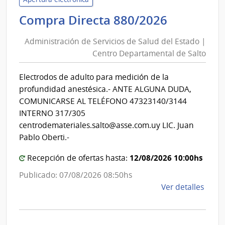
de
Administ
Compra Directa 880/2026
Salu
de
del
Administración de Servicios de Salud del Estado |
Servicios
Esta
Centro Departamental de Salto
de
|
Salud
Cent
Electrodos de adulto para medición de la
del
Depa
profundidad anestésica.- ANTE ALGUNA DUDA,
de
Estado
COMUNICARSE AL TELÉFONO 47323140/3144
Salto
|
INTERNO 317/305
Centro
centrodemateriales.salto@asse.com.uy LIC. Juan
Departa
Pablo Oberti.-
de
12/08/2026 10:00hs
Recepción de ofertas hasta:
Salto
Publicado: 07/08/2026 08:50hs
de
Ver detalles
la
comp
Comp