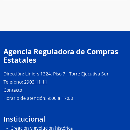
Admin
de
Servi
de
Salu
del
Esta
Agencia Reguladora de Compras
|
Estatales
Insti
Nal.
Reum
Dirección:
Liniers 1324, Piso 7 - Torre Ejecutiva Sur
Prof.
Teléfono:
2903 11 11
Mois
Contacto
Mizra
Horario de atención:
9:00 a 17:00
Institucional
Creación y evolución histórica