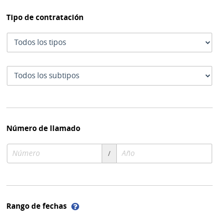
Tipo de contratación
Tipo
de
contratación
Subtipo
de
contratación
Número de llamado
Número
Año
/
de
de
compra
compra
Ayuda
Rango de fechas
sobre