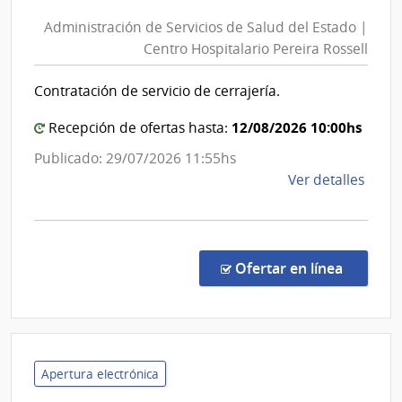
de
Com
Administración de Servicios de Salud del Estado |
Serv
Gene
Centro Hospitalario Pereira Rossell
de
de
Sal
la
Contratación de servicio de cerrajería.
del
Arma
Est
12/08/2026 10:00hs
Recepción de ofertas hasta:
|
Publicado: 29/07/2026 11:55hs
Cen
de
Ver detalles
Hosp
la
Pere
comp
Ross
Licit
Abre
en la co
Ofertar en línea
106/
|
Admin
de
Servi
Apertura electrónica
de