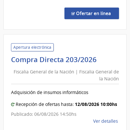
Comp
Direc
en la co
Ofertar en línea
493/
|
Admin
de
Servi
Apertura electrónica
de
Fiscalia
Compra Directa 203/2026
Salu
General
del
Fiscalia General de la Nación | Fiscalia General de
de
Esta
la Nación
la
|
Nación
Hospi
Adquisición de insumos informáticos
|
del
Cerr
Fiscalia
12/08/2026 10:00hs
Recepción de ofertas hasta:
General
Publicado: 06/08/2026 14:50hs
de
de
Ver detalles
la
la