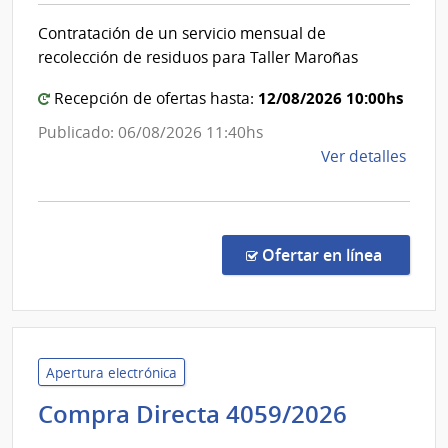
Direcció
Polici
Contratación de un servicio mensual de
Nacional
recolección de residuos para Taller Maroñas
de
Bomber
12/08/2026 10:00hs
Recepción de ofertas hasta:
Publicado: 06/08/2026 11:40hs
de
Ver detalles
la
comp
Comp
Direc
en la co
Ofertar en línea
207/
|
Minis
del
Inter
Apertura electrónica
|
Ministe
Compra Directa 4059/2026
Direc
de
Naci