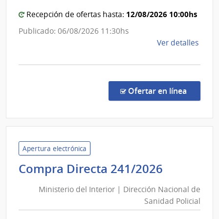
Nacio
12/08/2026 10:00hs
Recepción de ofertas hasta:
de
Ortop
Publicado: 06/08/2026 11:30hs
y
de
Ver detalles
Traum
la
comp
Comp
Direc
en la co
Ofertar en línea
1326
|
Admin
de
Servi
Apertura electrónica
de
Minister
Compra Directa 241/2026
Salu
del
del
Ministerio del Interior | Dirección Nacional de
Interior
Esta
Sanidad Policial
|
|
Servi