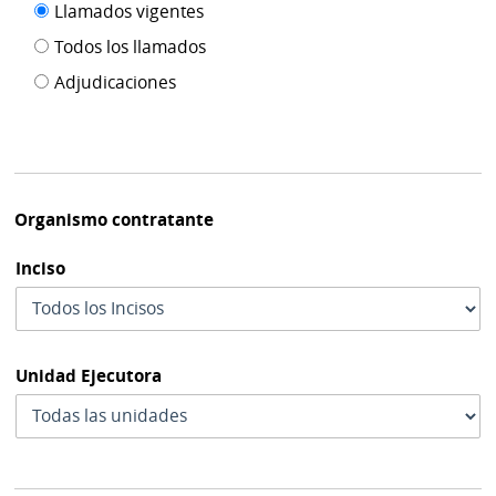
Filtro tipo
Llamados vigentes
por
de
fecha
Todos los llamados
de
publicación
Adjudicaciones
modif
Organismo contratante
Inciso
Unidad Ejecutora