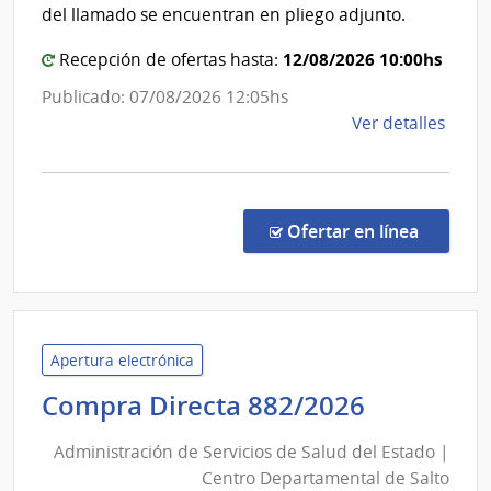
Rosse
|
del llamado se encuentran en pliego adjunto.
Servic
12/08/2026 10:00hs
Recepción de ofertas hasta:
Nacio
de
Publicado: 07/08/2026 12:05hs
Ortop
de
Ver detalles
y
la
Traum
comp
Comp
Direc
en la co
Ofertar en línea
1346
|
Admin
de
Servi
Apertura electrónica
de
Administ
Compra Directa 882/2026
Salu
de
del
Administración de Servicios de Salud del Estado |
Servicios
Esta
Centro Departamental de Salto
de
|