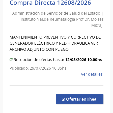
Admini
Compra Directa 12608/2026
Salu
de
del
Administración de Servicios de Salud del Estado |
Servic
Esta
Instituto Nal.de Reumatalogía Prof.Dr. Moisés
de
|
Mizraji
Salud
Cent
del
Hospi
MANTENIMIENTO PREVENTIVO Y CORRECTIVO DE
Perei
Estad
GENERADOR ELÉCTRICO Y RED HIDRÁULICA VER
Rosse
|
ARCHIVO ADJUNTO CON PLIEGO
Instit
12/08/2026 10:00hs
Recepción de ofertas hasta:
Nal.de
Reuma
Publicado: 29/07/2026 10:35hs
Prof.D
de
Ver detalles
Moisé
la
Mizraj
comp
Comp
Direc
en la co
Ofertar en línea
1260
|