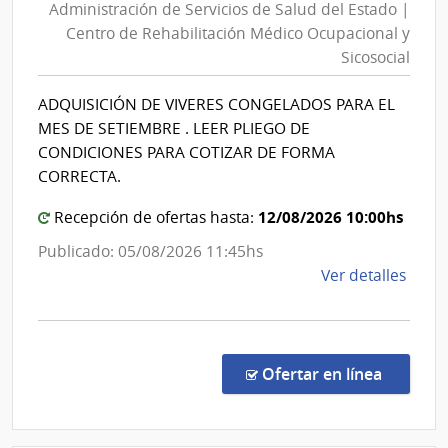
Administración de Servicios de Salud del Estado |
Servicios
de
Centro de Rehabilitación Médico Ocupacional y
de
Sani
Sicosocial
Salud
Polici
del
ADQUISICIÓN DE VIVERES CONGELADOS PARA EL
Estado
MES DE SETIEMBRE . LEER PLIEGO DE
|
CONDICIONES PARA COTIZAR DE FORMA
Centro
CORRECTA.
de
12/08/2026 10:00hs
Recepción de ofertas hasta:
Rehabili
Médico
Publicado: 05/08/2026 11:45hs
Ocupaci
de
Ver detalles
y
la
comp
Sicosocia
Comp
Direc
en la co
Ofertar en línea
263/
|
Admin