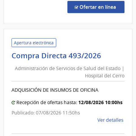
Direc
en la co
Ofertar en línea
880/
|
Admin
de
Servi
Apertura electrónica
de
Administ
Compra Directa 493/2026
Salu
de
del
Administración de Servicios de Salud del Estado |
Servicios
Esta
Hospital del Cerro
de
|
Salud
Cent
ADQUISICIÓN DE INSUMOS DE OFICINA
del
Depa
de
Estado
12/08/2026 10:00hs
Recepción de ofertas hasta:
Salto
|
Publicado: 07/08/2026 11:50hs
Hospital
de
Ver detalles
del
la
Cerro
comp