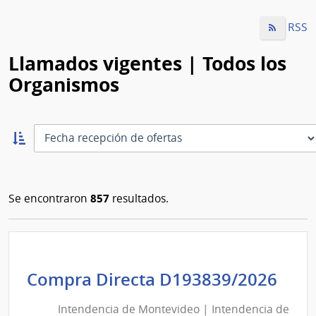
RSS
Llamados vigentes | Todos los
Organismos
Ordernar
ascendente:
Ordenar
857
Se encontraron
resultados.
Int
Compra Directa D193839/2026
de
Intendencia de Montevideo | Intendencia de
Mon