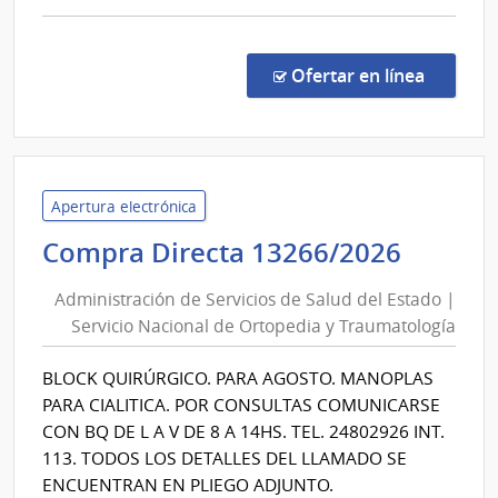
Nación
comp
Comp
Direc
en la co
Ofertar en línea
203/
|
Fiscal
Gene
de
Apertura electrónica
la
Admini
Compra Directa 13266/2026
Naci
de
|
Administración de Servicios de Salud del Estado |
Servic
Fiscal
Servicio Nacional de Ortopedia y Traumatología
de
Gene
Salud
de
BLOCK QUIRÚRGICO. PARA AGOSTO. MANOPLAS
del
la
PARA CIALITICA. POR CONSULTAS COMUNICARSE
Naci
Estad
CON BQ DE L A V DE 8 A 14HS. TEL. 24802926 INT.
|
113. TODOS LOS DETALLES DEL LLAMADO SE
Servic
ENCUENTRAN EN PLIEGO ADJUNTO.