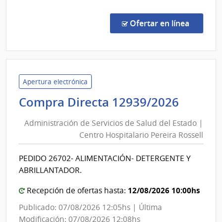
Mizraj
Comp
Direc
en la co
Ofertar en línea
1343
|
Admin
de
Servi
Apertura electrónica
de
Admini
Compra Directa 12939/2026
Salu
de
del
Administración de Servicios de Salud del Estado |
Servic
Esta
Centro Hospitalario Pereira Rossell
de
|
Salud
Insti
PEDIDO 26702- ALIMENTACIÓN- DETERGENTE Y
del
Nal.
ABRILLANTADOR.
Reum
Estad
Prof.
|
12/08/2026 10:00hs
Recepción de ofertas hasta:
Mois
Centr
Publicado: 07/08/2026 12:05hs | Última
Mizra
Hospit
Modificación: 07/08/2026 12:08hs