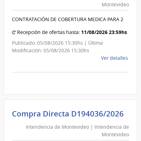
Montevideo
|
Int
CONTRATACIÓN DE COBERTURA MEDICA PARA 2
de
Mon
11/08/2026 23:59hs
Recepción de ofertas hasta:
Publicado: 05/08/2026 15:30hs | Última
Modificación: 05/08/2026 15:30hs
de
Ver detalles
la
comp
Comp
Direc
D194
|
Inte
Int
Compra Directa D194036/2026
de
de
Mont
Intendencia de Montevideo | Intendencia de
Mon
|
Montevideo
|
Inte