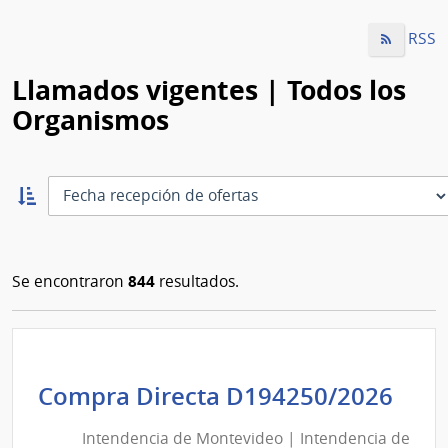
RSS
Llamados vigentes | Todos los
Organismos
Ordernar
ascendente:
Ordenar
844
Se encontraron
resultados.
Int
Compra Directa D194250/2026
de
Intendencia de Montevideo | Intendencia de
Mon