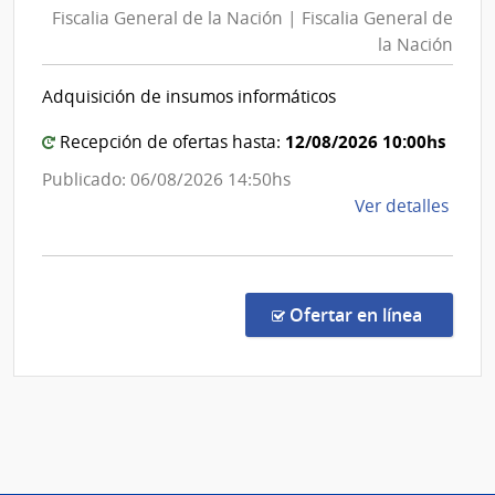
del
Fiscalia General de la Nación | Fiscalia General de
de
Esta
la Nación
la
|
Nación
Hospi
Adquisición de insumos informáticos
|
del
Cerr
Fiscalia
12/08/2026 10:00hs
Recepción de ofertas hasta:
General
Publicado: 06/08/2026 14:50hs
de
de
Ver detalles
la
la
Nación
comp
Comp
Direc
en la co
Ofertar en línea
203/
|
Fiscal
Gene
de
la