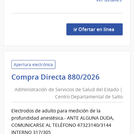
la
comp
Comp
Direc
en la co
Ofertar en línea
882/
|
Admin
de
Servi
Apertura electrónica
de
Administ
Compra Directa 880/2026
Salu
de
del
Administración de Servicios de Salud del Estado |
Servicios
Esta
Centro Departamental de Salto
de
|
Salud
Cent
Electrodos de adulto para medición de la
del
Depa
profundidad anestésica.- ANTE ALGUNA DUDA,
de
Estado
COMUNICARSE AL TELÉFONO 47323140/3144
Salto
|
INTERNO 317/305