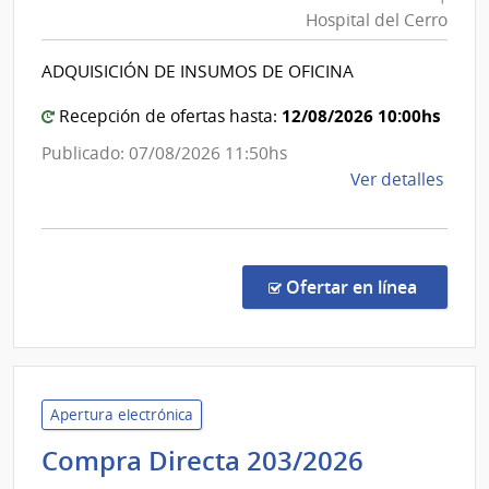
Servicios
Esta
Hospital del Cerro
de
|
Salud
Cent
ADQUISICIÓN DE INSUMOS DE OFICINA
del
Depa
de
Estado
12/08/2026 10:00hs
Recepción de ofertas hasta:
Salto
|
Publicado: 07/08/2026 11:50hs
Hospital
de
Ver detalles
del
la
Cerro
comp
Comp
Direc
en la co
Ofertar en línea
493/
|
Admin
de
Servi
Apertura electrónica
de
Fiscalia
Compra Directa 203/2026
Salu
General