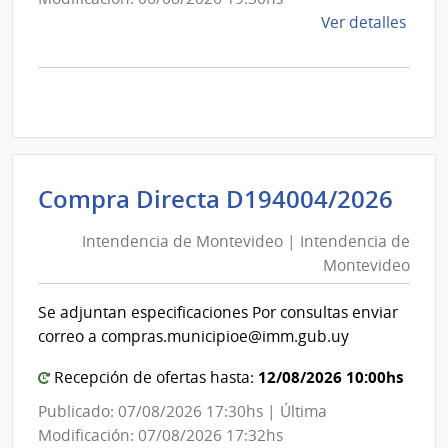
de
Ver detalles
la
comp
Comp
Direc
D194
|
Inte
Int
Compra Directa D194004/2026
de
de
Mont
Intendencia de Montevideo | Intendencia de
Mon
|
Montevideo
|
Inte
Int
de
Se adjuntan especificaciones Por consultas enviar
de
Mont
correo a compras.municipioe@imm.gub.uy
Mon
12/08/2026 10:00hs
Recepción de ofertas hasta:
Publicado: 07/08/2026 17:30hs | Última
Modificación: 07/08/2026 17:32hs