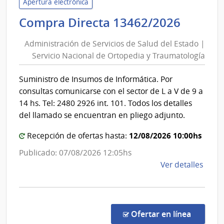
Servi
Apertura electrónica
de
Admini
Compra Directa 13462/2026
Salu
de
del
Administración de Servicios de Salud del Estado |
Servic
Esta
Servicio Nacional de Ortopedia y Traumatología
de
|
Salud
Cent
Suministro de Insumos de Informática. Por
del
Hospi
consultas comunicarse con el sector de L a V de 9 a
Perei
Estad
14 hs. Tel: 2480 2926 int. 101. Todos los detalles
Rosse
|
del llamado se encuentran en pliego adjunto.
Servic
12/08/2026 10:00hs
Recepción de ofertas hasta:
Nacio
de
Publicado: 07/08/2026 12:05hs
Ortop
de
Ver detalles
y
la
Traum
comp
Comp
Direc
en la co
Ofertar en línea