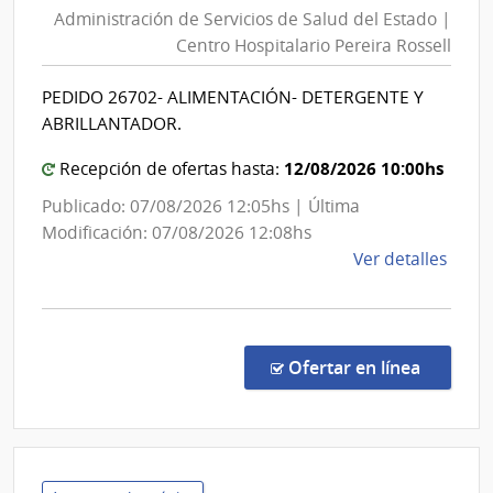
de
del
Administración de Servicios de Salud del Estado |
Servic
Esta
Centro Hospitalario Pereira Rossell
de
|
Salud
Insti
PEDIDO 26702- ALIMENTACIÓN- DETERGENTE Y
del
Nal.
ABRILLANTADOR.
Reum
Estad
Prof.
|
12/08/2026 10:00hs
Recepción de ofertas hasta:
Mois
Centr
Publicado: 07/08/2026 12:05hs | Última
Mizra
Hospit
Modificación: 07/08/2026 12:08hs
Pereir
de
Ver detalles
Rossel
la
comp
Comp
Direc
en la co
Ofertar en línea
1293
|
Admin
de