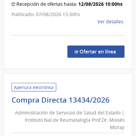
12/08/2026 10:00hs
Hospita
Recepción de ofertas hasta:
Comb
Maciel
Alcoh
Publicado: 07/08/2026 15:30hs
de
y
Ver detalles
la
Portl
comp
Comp
Direc
en la co
Ofertar en línea
1355
|
Admin
de
Servi
Apertura electrónica
de
Admini
Compra Directa 13434/2026
Salu
de
del
Administración de Servicios de Salud del Estado |
Servic
Esta
Instituto Nal.de Reumatalogía Prof.Dr. Moisés
de
|
Mizraji
Salud
Hospi