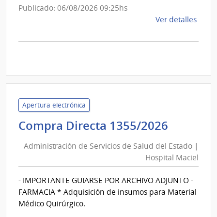
de
Publicado: 06/08/2026 09:25hs
Combustible,
de
Ver detalles
Alcohol
la
y
comp
Comp
Portland
Direc
1300
|
Admin
Apertura electrónica
Naci
Adminis
Compra Directa 1355/2026
de
de
Comb
Administración de Servicios de Salud del Estado |
Alcoh
Servici
Hospital Maciel
y
de
Portl
Salud
- IMPORTANTE GUIARSE POR ARCHIVO ADJUNTO -
|
del
FARMACIA * Adquisición de insumos para Material
Admin
Estado
Médico Quirúrgico.
Naci
|
de