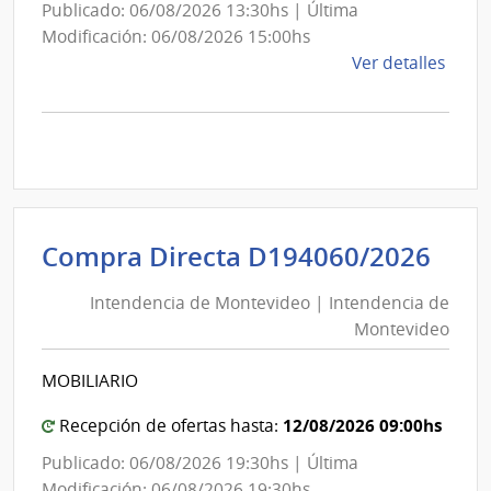
Publicado: 06/08/2026 13:30hs | Última
Modificación: 06/08/2026 15:00hs
de
Ver detalles
la
comp
Comp
Direc
D193
|
Inte
Int
Compra Directa D194060/2026
de
de
Mont
Intendencia de Montevideo | Intendencia de
Mon
|
Montevideo
|
Inte
Int
de
MOBILIARIO
de
Mont
Mon
12/08/2026 09:00hs
Recepción de ofertas hasta:
Publicado: 06/08/2026 19:30hs | Última
Modificación: 06/08/2026 19:30hs