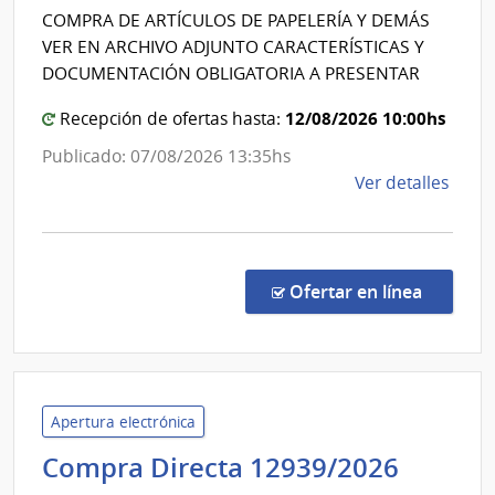
del
Maci
COMPRA DE ARTÍCULOS DE PAPELERÍA Y DEMÁS
Estad
VER EN ARCHIVO ADJUNTO CARACTERÍSTICAS Y
|
DOCUMENTACIÓN OBLIGATORIA A PRESENTAR
Instit
12/08/2026 10:00hs
Recepción de ofertas hasta:
Nal.de
Reuma
Publicado: 07/08/2026 13:35hs
Prof.D
de
Ver detalles
Moisé
la
Mizraj
comp
Comp
Direc
en la co
Ofertar en línea
1343
|
Admin
de
Servi
Apertura electrónica
de
Admini
Compra Directa 12939/2026
Salu