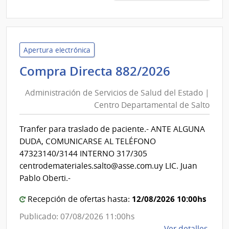
1346
|
Admin
de
Servi
Apertura electrónica
de
Administ
Compra Directa 882/2026
Salu
de
del
Administración de Servicios de Salud del Estado |
Servicios
Esta
Centro Departamental de Salto
de
|
Salud
Servi
Tranfer para traslado de paciente.- ANTE ALGUNA
del
Naci
DUDA, COMUNICARSE AL TELÉFONO
de
Estado
47323140/3144 INTERNO 317/305
Orto
|
centrodemateriales.salto@asse.com.uy LIC. Juan
y
Centro
Pablo Oberti.-
Trau
Departa
12/08/2026 10:00hs
Recepción de ofertas hasta:
de
Salto
Publicado: 07/08/2026 11:00hs
de
Ver detalles