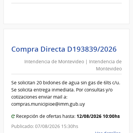
comp
Comp
Direc
D194
|
Inte
de
Int
Compra Directa D193839/2026
Mont
de
|
Intendencia de Montevideo | Intendencia de
Mon
Inte
Montevideo
|
de
Int
Mont
Se solicitan 20 bidones de agua sin gas de 6lts c/u.
de
Se solicita entrega inmediata. Por consultas y/o
Mon
cotizaciones enviar mail a:
compras.municipioe@imm.gub.uy
12/08/2026 10:00hs
Recepción de ofertas hasta:
Publicado: 07/08/2026 15:30hs