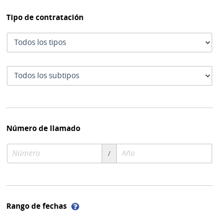
Tipo de contratación
Tipo
de
contratación
Subtipo
de
contratación
Número de llamado
Número
Año
/
de
de
compra
compra
Ayuda
Rango de fechas
sobre