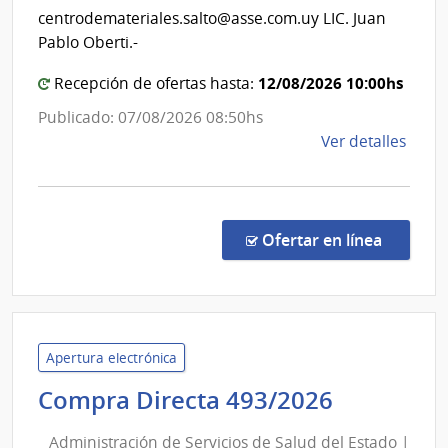
Centro
centrodemateriales.salto@asse.com.uy LIC. Juan
Departa
Pablo Oberti.-
de
12/08/2026 10:00hs
Recepción de ofertas hasta:
Salto
Publicado: 07/08/2026 08:50hs
de
Ver detalles
la
comp
Comp
Direc
en la co
Ofertar en línea
880/
|
Admin
de
Servi
Apertura electrónica
de
Administ
Compra Directa 493/2026
Salu
de
del
Administración de Servicios de Salud del Estado |