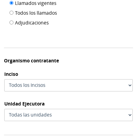
Filtro tipo
Llamados vigentes
por
de
fecha
Todos los llamados
de
publicación
Adjudicaciones
modif
Organismo contratante
Inciso
Unidad Ejecutora