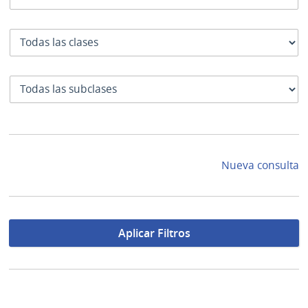
Clase
SubClase
Nueva consulta
Aplicar Filtros