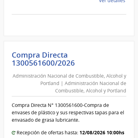
de
Ver detalles
la
comp
Comp
Direc
D193
|
Inte
Compra Directa
de
Administración
1300561600/2026
Mont
Nacional
|
Administración Nacional de Combustible, Alcohol y
de
Inte
Portland | Administración Nacional de
Combustible,
de
Combustible, Alcohol y Portland
Alcohol
Mont
y
Compra Directa N° 1300561600-Compra de
Portland
envases de plástico y sus respectivas tapas para el
|
envasado de grasa lubricante.
Administración
12/08/2026 10:00hs
Recepción de ofertas hasta:
Nacional