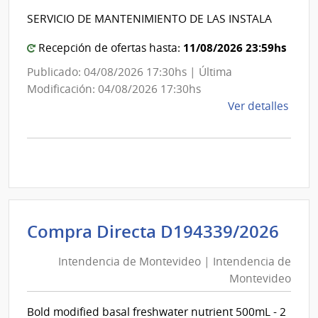
Int
de
SERVICIO DE MANTENIMIENTO DE LAS INSTALA
de
Mont
Mon
11/08/2026 23:59hs
Recepción de ofertas hasta:
Publicado: 04/08/2026 17:30hs | Última
Modificación: 04/08/2026 17:30hs
de
Ver detalles
la
comp
Comp
Direc
D194
|
Inte
Int
Compra Directa D194339/2026
de
de
Mont
Intendencia de Montevideo | Intendencia de
Mon
|
Montevideo
|
Inte
Int
de
Bold modified basal freshwater nutrient 500mL - 2