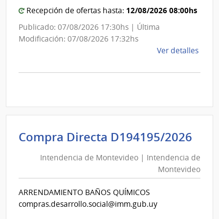
12/08/2026 08:00hs
Recepción de ofertas hasta:
Publicado: 07/08/2026 17:30hs | Última
Modificación: 07/08/2026 17:32hs
de
Ver detalles
la
comp
Comp
Direc
D194
|
Inte
Int
Compra Directa D194195/2026
de
de
Mont
Intendencia de Montevideo | Intendencia de
Mon
|
Montevideo
|
Inte
Int
de
ARRENDAMIENTO BAÑOS QUÍMICOS
de
Mont
compras.desarrollo.social@imm.gub.uy
Mon