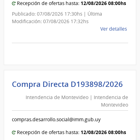
12/08/2026 08:00hs
Recepción de ofertas hasta:
Publicado: 07/08/2026 17:30hs | Última
Modificación: 07/08/2026 17:32hs
de
Ver detalles
la
comp
Comp
Direc
D194
|
Inte
Int
Compra Directa D193898/2026
de
de
Mont
Intendencia de Montevideo | Intendencia de
Mon
|
Montevideo
|
Inte
Int
de
compras.desarrollo.social@imm.gub.uy
de
Mont
Mon
12/08/2026 08:00hs
Recepción de ofertas hasta: