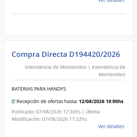
Ver detalles
la
comp
Comp
Direc
D193
|
Inte
Int
Compra Directa D194420/2026
de
de
Mont
Intendencia de Montevideo | Intendencia de
Mon
|
Montevideo
|
Inte
Int
de
BATERIAS PARA HANDYS
de
Mont
Mon
12/08/2026 10:00hs
Recepción de ofertas hasta:
Publicado: 07/08/2026 17:30hs | Última
Modificación: 07/08/2026 17:32hs
de
Ver detalles
la