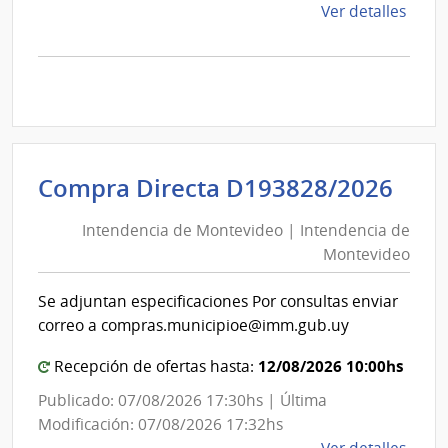
de
Ver detalles
la
comp
Comp
Direc
D194
|
Inte
Int
Compra Directa D193828/2026
de
de
Mont
Intendencia de Montevideo | Intendencia de
Mon
|
Montevideo
|
Inte
Int
de
Se adjuntan especificaciones Por consultas enviar
de
Mont
correo a compras.municipioe@imm.gub.uy
Mon
12/08/2026 10:00hs
Recepción de ofertas hasta:
Publicado: 07/08/2026 17:30hs | Última
Modificación: 07/08/2026 17:32hs
de