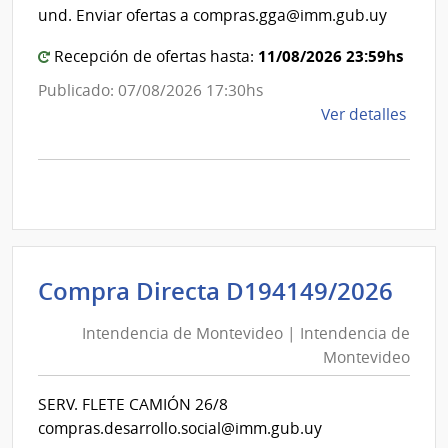
de
Mont
und. Enviar ofertas a compras.gga@imm.gub.uy
Mon
11/08/2026 23:59hs
Recepción de ofertas hasta:
Publicado: 07/08/2026 17:30hs
de
Ver detalles
la
comp
Comp
Direc
D194
|
Inte
Int
Compra Directa D194149/2026
de
de
Mont
Intendencia de Montevideo | Intendencia de
Mon
|
Montevideo
|
Inte
Int
de
SERV. FLETE CAMIÓN 26/8
de
Mont
compras.desarrollo.social@imm.gub.uy
Mon