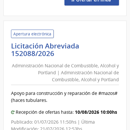
27/2
|
Inte
de
Trein
Apertura electrónica
y
Licitación Abreviada
Tres
Administración
152088/2026
|
Nacional
Inte
Administración Nacional de Combustible, Alcohol y
de
de
Portland | Administración Nacional de
Combustible,
Trein
Combustible, Alcohol y Portland
Alcohol
y
Tres
y
Apoyo para construcción y reparación de #mazos#
Portland
(haces tubulares.
|
Administración
10/08/2026 10:00hs
Recepción de ofertas hasta:
Nacional
Publicado: 01/07/2026 11:50hs | Última
de
Modificación: 21/07/2026 12:53hs