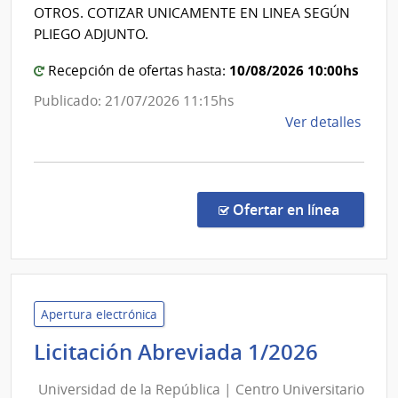
Nacio
de
OTROS. COTIZAR UNICAMENTE EN LINEA SEGÚN
las
de
PLIEGO ADJUNTO.
Fuer
Sani
Arma
10/08/2026 10:00hs
Polici
Recepción de ofertas hasta:
Publicado: 21/07/2026 11:15hs
de
Ver detalles
la
comp
Licit
Abre
en la co
Ofertar en línea
35/2
|
Minis
del
Inter
Apertura electrónica
|
Univer
Licitación Abreviada 1/2026
Direc
de
Naci
Universidad de la República | Centro Universitario
la