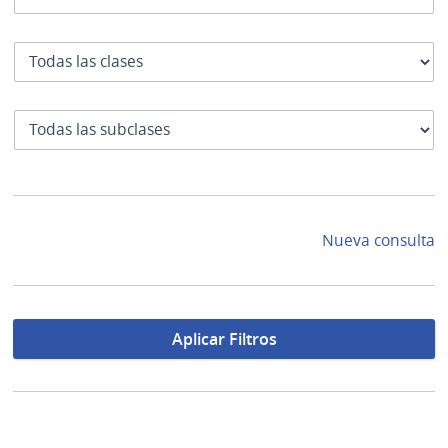
Clase
SubClase
Nueva consulta
Aplicar Filtros