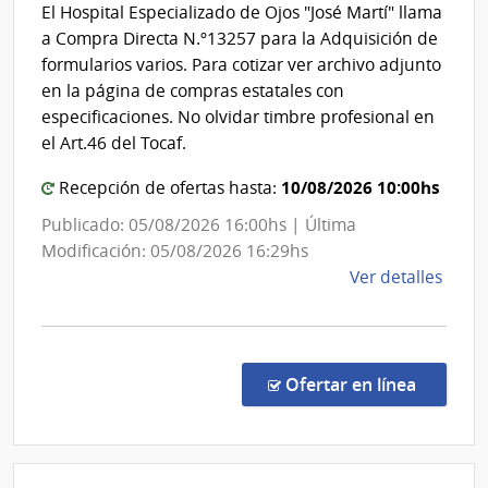
Salud
El Hospital Especializado de Ojos "José Martí" llama
del
de
a Compra Directa N.º13257 para la Adquisición de
Aten
Estad
formularios varios. Para cotizar ver archivo adjunto
Prima
|
en la página de compras estatales con
de
Hospit
especificaciones. No olvidar timbre profesional en
Cerr
Especi
el Art.46 del Tocaf.
Larg
de
10/08/2026 10:00hs
Recepción de ofertas hasta:
Ojos
Publicado: 05/08/2026 16:00hs | Última
Modificación: 05/08/2026 16:29hs
de
Ver detalles
la
comp
Comp
Direc
en la co
Ofertar en línea
1325
|
Admin
de