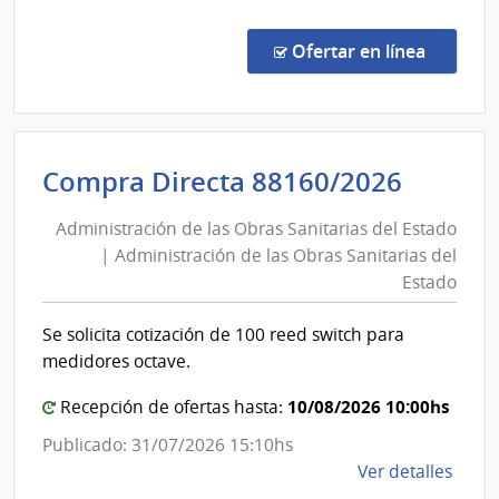
Conc
de
en la c
Ofertar en línea
Preci
29/2
|
Inte
Admini
Compra Directa 88160/2026
de
de
Sori
Administración de las Obras Sanitarias del Estado
las
|
| Administración de las Obras Sanitarias del
Obras
Inte
Estado
de
Sanita
Sori
del
Se solicita cotización de 100 reed switch para
Estad
medidores octave.
|
10/08/2026 10:00hs
Admini
Recepción de ofertas hasta:
de
Publicado: 31/07/2026 15:10hs
las
de
Ver detalles
la