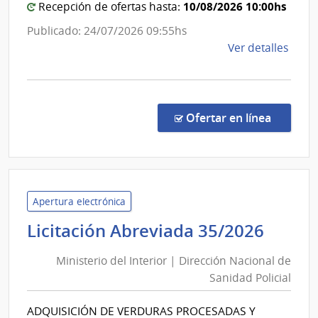
Nac
10/08/2026 10:00hs
Recepción de ofertas hasta:
de
Publicado: 24/07/2026 09:55hs
San
de
Ver detalles
de
la
las
comp
Fuer
Licit
Arm
Abre
en la co
Ofertar en línea
456/
|
Minis
de
Defe
Apertura electrónica
Naci
Minis
Licitación Abreviada 35/2026
|
del
Direc
Ministerio del Interior | Dirección Nacional de
Inter
Naci
Sanidad Policial
|
de
Direc
Sani
ADQUISICIÓN DE VERDURAS PROCESADAS Y