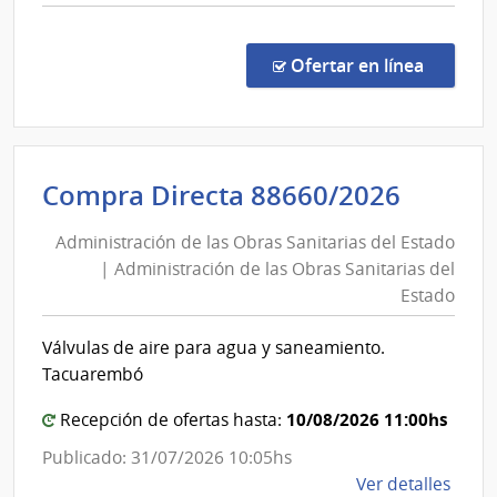
comp
Conc
de
en la co
Ofertar en línea
Preci
14/2
|
Univ
Admini
Compra Directa 88660/2026
de
de
la
Administración de las Obras Sanitarias del Estado
las
Repú
| Administración de las Obras Sanitarias del
Obras
|
Estado
Ofici
Sanita
Centr
del
Válvulas de aire para agua y saneamiento.
y
Estad
Tacuarembó
Escue
|
Depe
10/08/2026 11:00hs
Admini
Recepción de ofertas hasta:
de
de
Publicado: 31/07/2026 10:05hs
Rect
las
de
Ver detalles