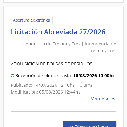
Minis
del
Inter
Apertura electrónica
|
Inten
Licitación Abreviada 27/2026
Direc
de
Naci
Intendencia de Treinta y Tres | Intendencia de
Trein
de
Treinta y Tres
y
Sani
Tres
Polici
ADQUISICION DE BOLSAS DE RESIDUOS
|
Inten
10/08/2026 10:00hs
Recepción de ofertas hasta:
de
Publicado: 14/07/2026 12:10hs | Última
Trein
Modificación: 05/08/2026 12:44hs
y
de
Ver detalles
Tres
la
comp
Licit
Abre
en la co
Ofertar en línea