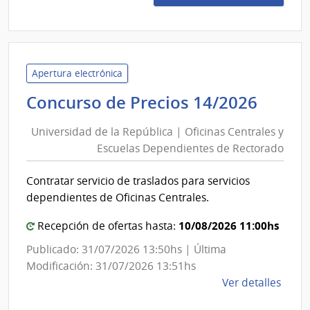
1327
|
Admin
de
Servi
Apertura electrónica
de
Unive
Concurso de Precios 14/2026
Salu
de
del
Universidad de la República | Oficinas Centrales y
la
Esta
Escuelas Dependientes de Rectorado
Repúb
|
|
Hospi
Contratar servicio de traslados para servicios
Ofici
Espa
dependientes de Oficinas Centrales.
Centr
y
10/08/2026 11:00hs
Recepción de ofertas hasta:
Escue
Publicado: 31/07/2026 13:50hs | Última
Depe
Modificación: 31/07/2026 13:51hs
de
de
Ver detalles
Rect
la