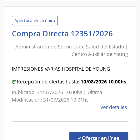
Admin
de
Servi
Apertura electrónica
de
Admini
Compra Directa 12351/2026
Salu
de
del
Administración de Servicios de Salud del Estado |
Servic
Esta
Centro Auxiliar de Young
de
|
Salud
Cent
IMPRESIONES VARIAS HOSPITAL DE YOUNG
del
de
Rehab
Estad
10/08/2026 10:00hs
Recepción de ofertas hasta:
Médi
|
Publicado: 31/07/2026 10:00hs | Última
Ocup
Centr
Modificación: 31/07/2026 10:01hs
y
Auxili
de
Ver detalles
Sicos
de
la
Young
comp
Comp
Direc
en la co
Ofertar en línea