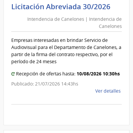
Inten
Licitación Abreviada 30/2026
Servi
de
de
Intendencia de Canelones | Intendencia de
Cane
Salu
Canelones
|
del
Esta
Inten
Empresas interesadas en brindar Servicio de
|
de
Audiovisual para el Departamento de Canelones, a
Hospi
Cane
partir de la firma del contrato respectivo, por el
Espec
período de 24 meses
de
Ojos
10/08/2026 10:30hs
Recepción de ofertas hasta:
Publicado: 21/07/2026 14:43hs
de
Ver detalles
la
comp
Licit
Abre
30/2