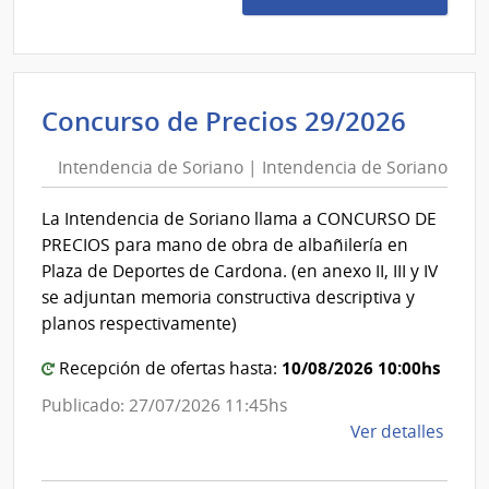
1235
|
Admin
de
Inten
Concurso de Precios 29/2026
Servi
de
de
Intendencia de Soriano | Intendencia de Soriano
Soria
Salu
|
del
La Intendencia de Soriano llama a CONCURSO DE
Esta
Inten
PRECIOS para mano de obra de albañilería en
|
de
Plaza de Deportes de Cardona. (en anexo II, III y IV
Cent
Soria
se adjuntan memoria constructiva descriptiva y
Auxil
planos respectivamente)
de
Youn
10/08/2026 10:00hs
Recepción de ofertas hasta:
Publicado: 27/07/2026 11:45hs
de
Ver detalles
la
comp