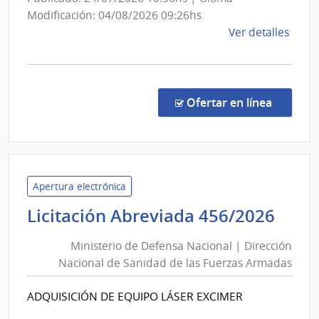
del
Maciel
Modificación: 04/08/2026 09:26hs
Esta
de
Ver detalles
la
comp
Licit
Abre
en la co
Ofertar en línea
8/20
|
Admin
de
Servi
Apertura electrónica
de
Mini
Licitación Abreviada 456/2026
Salu
de
del
Ministerio de Defensa Nacional | Dirección
Def
Esta
Nacional de Sanidad de las Fuerzas Armadas
Nac
|
|
Hospi
ADQUISICIÓN DE EQUIPO LÁSER EXCIMER
Dire
Maci