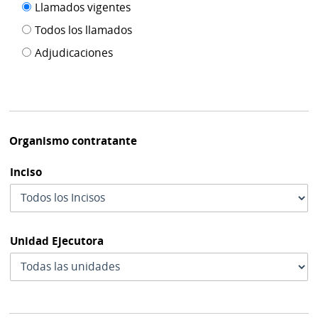
Filtro tipo
Llamados vigentes
por
de
fecha
Todos los llamados
de
publicación
Adjudicaciones
modif
Organismo contratante
Inciso
Unidad Ejecutora