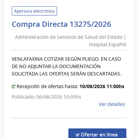
|
Inte
Apertura electrónica
de
Admini
Compra Directa 13275/2026
Cane
de
|
Administración de Servicios de Salud del Estado |
Inte
Servic
Hospital Español
de
de
Cane
Salud
VENLAFAXINA COTIZAR SEGÚN PLIEGO. EN CASO
del
DE NO ADJUNTAR LA DOCUMENTACIÓN
Estad
SOLICITADA LAS OFERTAS SERÁN DESCARTADAS.
|
10/08/2026 11:00hs
Hospit
Recepción de ofertas hasta:
Españ
Publicado: 06/08/2026 10:05hs
de
Ver detalles
la
comp
Comp
Direc
en la co
Ofertar en línea