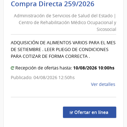
Administ
Compra Directa 259/2026
Salu
de
del
Administración de Servicios de Salud del Estado |
Servicios
Esta
Centro de Rehabilitación Médico Ocupacional y
de
|
Sicosocial
Salud
Insti
del
Nal.
ADQUISICIÓN DE ALIMENTOS VARIOS PARA EL MES
Reum
Estado
DE SETIEMBRE . LEER PLIEGO DE CONDICIONES
Prof.
|
PARA COTIZAR DE FORMA CORRECTA .
Mois
Centro
Mizra
10/08/2026 10:00hs
Recepción de ofertas hasta:
de
Rehabili
Publicado: 04/08/2026 12:50hs
Médico
de
Ver detalles
Ocupaci
la
y
comp
Comp
Sicosocia
Direc
en la co
Ofertar en línea
259/
|