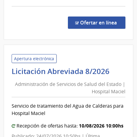
Obras
Sanita
comp
del
Comp
Direc
Estad
en la co
Ofertar en línea
8816
|
Admin
de
las
Apertura electrónica
Obra
Admini
Licitación Abreviada 8/2026
Sanit
de
del
Administración de Servicios de Salud del Estado |
Servic
Esta
Hospital Maciel
de
|
Salud
Admin
Servicio de tratamiento del Agua de Calderas para
del
de
Hospital Maciel
las
Estado
Obra
|
10/08/2026 10:00hs
Recepción de ofertas hasta:
Sanit
Hospit
Publicado: 24/07/2026 10:50hs | Última