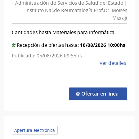
Administración de Servicios de Salud del Estado |
Servic
Instituto Nal.de Reumatalogía Prof.Dr. Moisés
de
Mizraji
Salud
del
Cantidades hasta Materiales para informática
Estad
|
10/08/2026 10:00hs
Recepción de ofertas hasta:
Instit
Publicado: 05/08/2026 09:55hs
Nal.de
de
Ver detalles
Reuma
la
Prof.D
comp
Moisé
Comp
Mizraj
Direc
en la co
Ofertar en línea
1323
|
Admin
de
Servi
Apertura electrónica
de