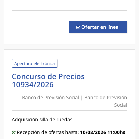
Obras
la
Sanita
comp
del
Comp
Direc
Estad
en la co
Ofertar en línea
8866
|
Admin
de
las
Apertura electrónica
Obra
Concurso de Precios
Sanit
Banco
10934/2026
del
de
Esta
Banco de Previsión Social | Banco de Previsión
Previsión
|
Social
Social
Admin
|
de
Adquisición silla de ruedas
las
Banco
Obra
de
10/08/2026 11:00hs
Recepción de ofertas hasta:
Sanit