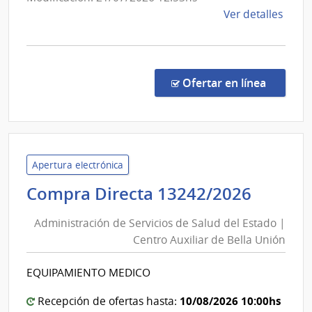
Combustible,
de
Ver detalles
Alcohol
la
y
comp
Licit
Portland
Abre
en la co
Ofertar en línea
1520
|
Admin
Naci
de
Apertura electrónica
Comb
Admini
Compra Directa 13242/2026
Alcoh
de
y
Administración de Servicios de Salud del Estado |
Servic
Portl
Centro Auxiliar de Bella Unión
de
|
Salud
Admin
EQUIPAMIENTO MEDICO
del
Naci
de
Estad
10/08/2026 10:00hs
Recepción de ofertas hasta: