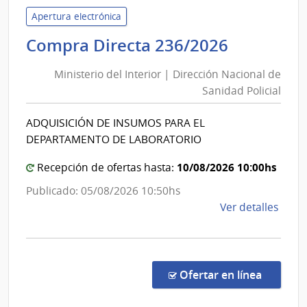
la
Apertura electrónica
Repú
Minister
Compra Directa 236/2026
|
del
Cent
Ministerio del Interior | Dirección Nacional de
Interior
Unive
Sanidad Policial
|
Regi
Direcció
Nore
ADQUISICIÓN DE INSUMOS PARA EL
Nacional
DEPARTAMENTO DE LABORATORIO
de
Sanidad
10/08/2026 10:00hs
Recepción de ofertas hasta:
Policial
Publicado: 05/08/2026 10:50hs
de
Ver detalles
la
comp
Comp
Direc
en la co
Ofertar en línea
236/
|