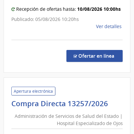
del
Auxil
de
Estad
10/08/2026 10:00hs
Recepción de ofertas hasta:
Bella
|
Publicado: 05/08/2026 10:20hs
Unió
Red
de
Ver detalles
de
la
Atenc
comp
Primar
Comp
de
Direc
en la co
Ofertar en línea
Cerro
1296
|
Largo
Admin
de
Servi
Apertura electrónica
de
Admini
Compra Directa 13257/2026
Salu
de
del
Administración de Servicios de Salud del Estado |
Servic
Esta
Hospital Especializado de Ojos
de
|
Red