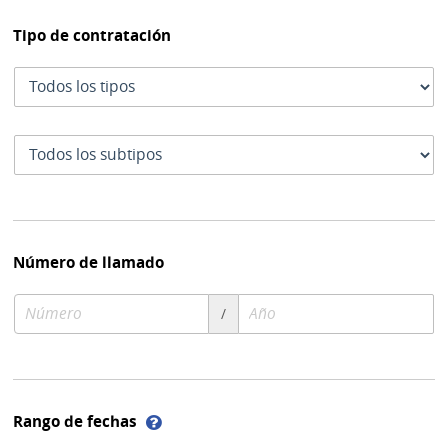
Tipo de contratación
Tipo
de
contratación
Subtipo
de
contratación
Número de llamado
Número
Año
/
de
de
compra
compra
Ayuda
Rango de fechas
sobre