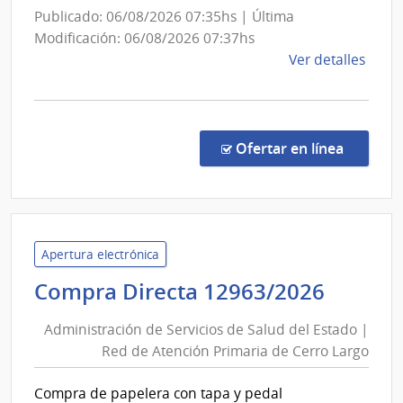
Comb
|
Publicado: 06/08/2026 07:35hs | Última
Alcoh
Centr
Modificación: 06/08/2026 07:37hs
y
Auxili
de
Ver detalles
Portl
de
la
Bella
comp
Unión
Comp
Direc
en la co
Ofertar en línea
1324
|
Admin
de
Servi
Apertura electrónica
de
Admini
Compra Directa 12963/2026
Salu
de
del
Administración de Servicios de Salud del Estado |
Servic
Esta
Red de Atención Primaria de Cerro Largo
de
|
Salud
Cent
Compra de papelera con tapa y pedal