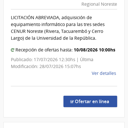
de
Regional Noreste
Repúbl
Sani
|
Polici
LICITACIÓN ABREVIADA, adquisición de
Centro
equipamiento informático para las tres sedes
Univer
CENUR Noreste (Rivera, Tacuarembó y Cerro
Region
Largo) de la Universidad de la República.
Nores
10/08/2026 10:00hs
Recepción de ofertas hasta:
Publicado: 17/07/2026 12:30hs | Última
Modificación: 28/07/2026 15:07hs
de
Ver detalles
la
comp
Licit
Abre
en la co
Ofertar en línea
1/20
|
Univ
de