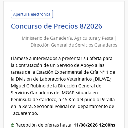
|
Admin
Naci
Apertura electrónica
de
Minist
Concurso de Precios 8/2026
Educ
de
Públi
Ministerio de Ganadería, Agricultura y Pesca |
Ganade
|
Dirección General de Servicios Ganaderos
Agricu
Cons
y
de
Llámese a interesados a presentar su oferta para
Pesca
Educ
la Contratación de un Servicio de Apoyo a las
Inicia
|
tareas de la Estación Experimental de Cría N° 1 de
y
Direcc
la División de Laboratorios Veterinarios ¿DILAVE¿
Prima
Genera
Miguel C Rubino de la Dirección General de
de
Servicios Ganaderos del MGAP, situada en
Servic
Península de Cardozo, a 45 Km del pueblo Peralta
Ganad
en la 3era. Seccional Policial del departamento de
Tacuarembó.
11/08/2026 12:00hs
Recepción de ofertas hasta: