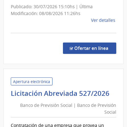
Obras
Publicado: 30/07/2026 15:10hs | Última
Sanitarias
Modificación: 08/08/2026 11:26hs
del
de
Ver detalles
la
Estado
comp
Conc
de
en la co
Ofertar en línea
Preci
7468
|
Admin
de
Apertura electrónica
las
Ban
Licitación Abreviada 527/2026
Obra
de
Sanit
Banco de Previsión Social | Banco de Previsión
Prev
del
Social
Soci
Esta
|
|
Contratación de una empresa que provea un