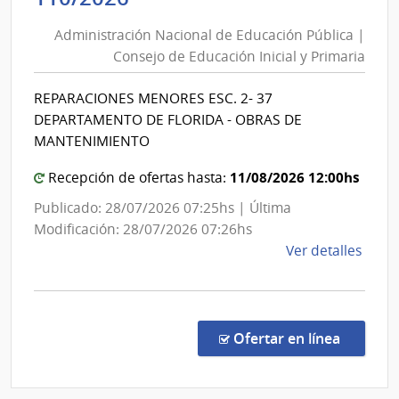
Nacional
y
Administración Nacional de Educación Pública |
de
Mine
Consejo de Educación Inicial y Primaria
|
Educación
Direc
Pública
REPARACIONES MENORES ESC. 2- 37
Gene
|
DEPARTAMENTO DE FLORIDA - OBRAS DE
de
Consejo
MANTENIMIENTO
Secre
de
Educación
11/08/2026 12:00hs
Recepción de ofertas hasta:
Inicial
Publicado: 28/07/2026 07:25hs | Última
y
Modificación: 28/07/2026 07:26hs
Primaria
de
Ver detalles
la
comp
Comp
por
en la co
Ofertar en línea
Exce
110/