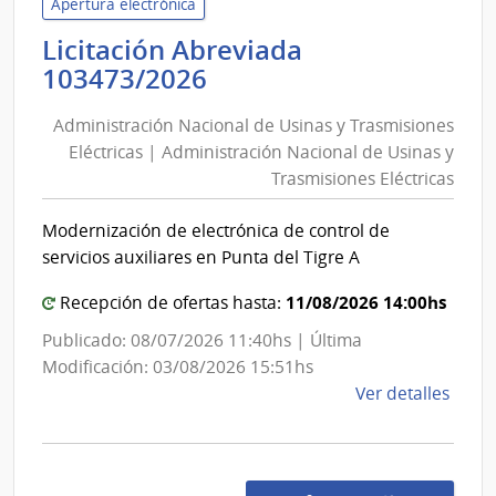
de
Apertura electrónica
Tran
Licitación Abreviada
y
Administración
103473/2026
Obra
Nacional
Públi
Administración Nacional de Usinas y Trasmisiones
de
|
Eléctricas | Administración Nacional de Usinas y
Usinas
Direc
Trasmisiones Eléctricas
y
Naci
de
Trasmisiones
Modernización de electrónica de control de
Viali
Eléctricas
servicios auxiliares en Punta del Tigre A
|
Administración
11/08/2026 14:00hs
Recepción de ofertas hasta:
Nacional
Publicado: 08/07/2026 11:40hs | Última
de
Modificación: 03/08/2026 15:51hs
Usinas
de
Ver detalles
y
la
Trasmisiones
comp
Licit
Eléctricas