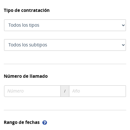
Tipo de contratación
Tipo
de
contratación
Subtipo
de
contratación
Número de llamado
Número
Año
/
de
de
compra
compra
Ayuda
Rango de fechas
sobre