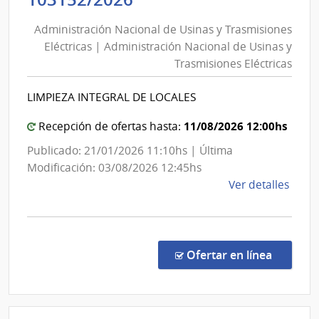
Com
Nacional
Gene
Administración Nacional de Usinas y Trasmisiones
de
del
Eléctricas | Administración Nacional de Usinas y
Usinas
Ejérc
Trasmisiones Eléctricas
y
Trasmisiones
LIMPIEZA INTEGRAL DE LOCALES
Eléctricas
|
11/08/2026 12:00hs
Recepción de ofertas hasta:
Administración
Publicado: 21/01/2026 11:10hs | Última
Nacional
Modificación: 03/08/2026 12:45hs
de
de
Ver detalles
Usinas
la
y
comp
Trasmisiones
Licit
Abre
Eléctricas
en la co
Ofertar en línea
1031
|
Admin