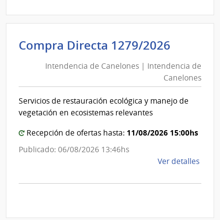
Direc
D194
|
Inte
Intende
Compra Directa 1279/2026
de
de
Mont
Intendencia de Canelones | Intendencia de
Canelo
|
Canelones
|
Inte
Intende
de
Servicios de restauración ecológica y manejo de
de
Mont
vegetación en ecosistemas relevantes
Canelo
11/08/2026 15:00hs
Recepción de ofertas hasta:
Publicado: 06/08/2026 13:46hs
de
Ver detalles
la
comp
Comp
Direc
1279