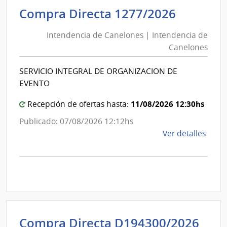
Naci
Intende
Compra Directa 1277/2026
de
de
Usin
Intendencia de Canelones | Intendencia de
Canelo
y
Canelones
|
Tras
Eléct
Intende
SERVICIO INTEGRAL DE ORGANIZACION DE
|
de
EVENTO
Admin
Canelo
Naci
11/08/2026 12:30hs
Recepción de ofertas hasta:
de
Publicado: 07/08/2026 12:12hs
Usin
de
Ver detalles
y
la
Tras
comp
Eléct
Comp
Direc
1277
|
Inte
Int
Compra Directa D194300/2026