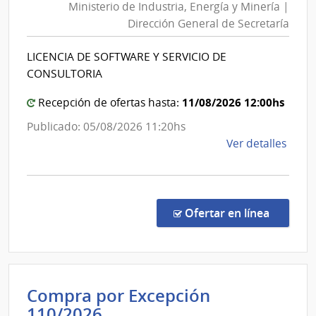
Ministerio de Industria, Energía y Minería |
Industria
Dirección General de Secretaría
Energía
y
LICENCIA DE SOFTWARE Y SERVICIO DE
Minería
CONSULTORIA
|
Direcció
11/08/2026 12:00hs
Recepción de ofertas hasta:
General
Publicado: 05/08/2026 11:20hs
de
de
Ver detalles
Secretar
la
comp
Comp
Direc
en la co
Ofertar en línea
324/
|
Minis
de
Compra por Excepción
Indus
Administración
110/2026
Ener