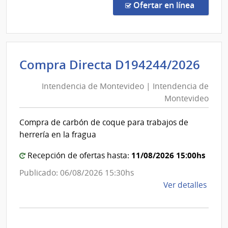
Direc
en la co
Ofertar en línea
161/
|
Pode
Judici
Int
Compra Directa D194244/2026
|
de
Pode
Intendencia de Montevideo | Intendencia de
Mon
Judici
Montevideo
|
Int
Compra de carbón de coque para trabajos de
de
herrería en la fragua
Mon
11/08/2026 15:00hs
Recepción de ofertas hasta:
Publicado: 06/08/2026 15:30hs
de
Ver detalles
la
comp
Comp