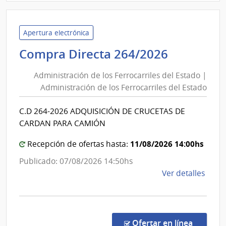
D194
|
Inte
Apertura electrónica
de
Administ
Compra Directa 264/2026
Mont
de
|
Administración de los Ferrocarriles del Estado |
Inte
los
Administración de los Ferrocarriles del Estado
de
Ferrocarr
Mont
del
C.D 264-2026 ADQUISICIÓN DE CRUCETAS DE
Estado
CARDAN PARA CAMIÓN
|
Administ
11/08/2026 14:00hs
Recepción de ofertas hasta:
de
Publicado: 07/08/2026 14:50hs
los
de
Ver detalles
Ferrocarr
la
del
comp
Estado
Comp
Direc
en la co
Ofertar en línea