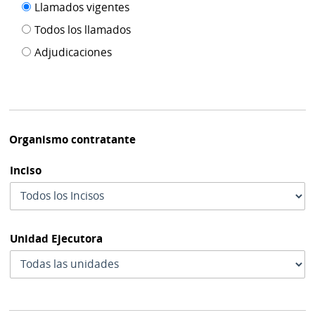
Filtro tipo
Llamados vigentes
por
de
fecha
Todos los llamados
de
publicación
Adjudicaciones
modif
Organismo contratante
Inciso
Unidad Ejecutora