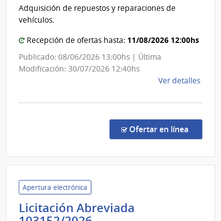
|
Gene
Adquisición de repuestos y reparaciones de
Com
de
vehículos.
Casi
Gen
del
11/08/2026 12:00hs
Recepción de ofertas hasta:
Ejér
Publicado: 08/06/2026 13:00hs | Última
Modificación: 30/07/2026 12:40hs
de
Ver detalles
la
comp
Licit
Abre
en la co
Ofertar en línea
431/
|
Minis
de
Defe
Apertura electrónica
Naci
Licitación Abreviada
|
Administración
103152/2026