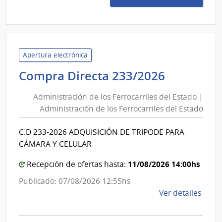
264/
|
Admin
de
los
Apertura electrónica
Ferro
Administ
Compra Directa 233/2026
del
de
Esta
Administración de los Ferrocarriles del Estado |
los
|
Administración de los Ferrocarriles del Estado
Ferrocarr
Admin
del
de
C.D 233-2026 ADQUISICIÓN DE TRIPODE PARA
Estado
los
CÁMARA Y CELULAR
Ferro
|
del
Administ
11/08/2026 14:00hs
Recepción de ofertas hasta:
Esta
de
Publicado: 07/08/2026 12:55hs
los
de
Ver detalles
Ferrocarr
la
del
comp