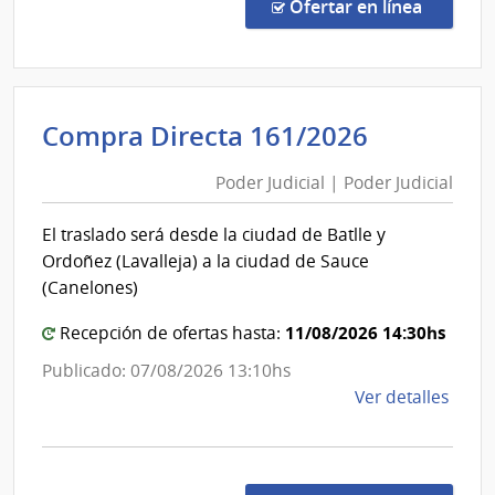
Abre
en la co
Ofertar en línea
1034
|
Admin
Naci
Poder
Compra Directa 161/2026
de
Judicial
Usin
Poder Judicial | Poder Judicial
|
y
Poder
Tras
El traslado será desde la ciudad de Batlle y
Eléct
Judicial
Ordoñez (Lavalleja) a la ciudad de Sauce
|
(Canelones)
Admin
Naci
11/08/2026 14:30hs
Recepción de ofertas hasta:
de
Publicado: 07/08/2026 13:10hs
Usin
de
Ver detalles
y
la
Tras
comp
Eléct
Comp