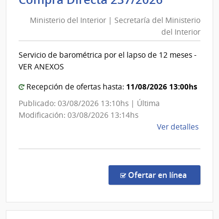
del
|
Ministerio del Interior | Secretaría del Ministerio
Inte
Interior
del Interior
de
|
Mont
Secretar
Servicio de barométrica por el lapso de 12 meses -
del
VER ANEXOS
Minister
del
11/08/2026 13:00hs
Recepción de ofertas hasta:
Interior
Publicado: 03/08/2026 13:10hs | Última
Modificación: 03/08/2026 13:14hs
de
Ver detalles
la
comp
Comp
Direc
en la co
Ofertar en línea
237/
|
Minis