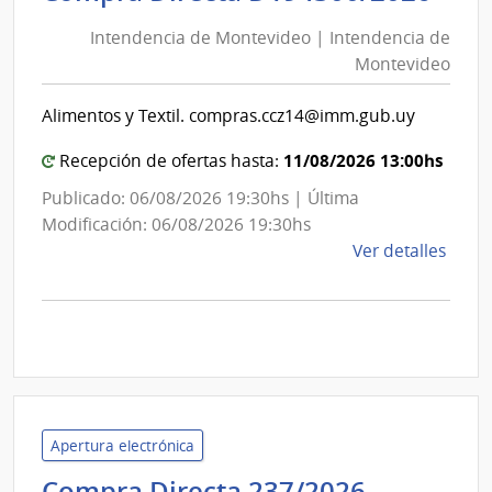
de
de
Cane
Intendencia de Montevideo | Intendencia de
Mon
|
Montevideo
|
Inte
Int
de
Alimentos y Textil. compras.ccz14@imm.gub.uy
de
Cane
Mon
11/08/2026 13:00hs
Recepción de ofertas hasta:
Publicado: 06/08/2026 19:30hs | Última
Modificación: 06/08/2026 19:30hs
de
Ver detalles
la
comp
Comp
Direc
D194
|
Inte
Apertura electrónica
de
Minister
Compra Directa 237/2026
Mont