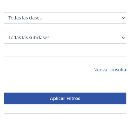
Clase
SubClase
Nueva consulta
Aplicar Filtros