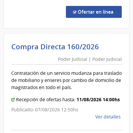
Estado
Comp
Direc
en la co
Ofertar en línea
233/
|
Admin
de
Poder
Compra Directa 160/2026
los
Judicial
Ferro
Poder Judicial | Poder Judicial
|
del
Poder
Esta
Contratación de un servicio mudanza para traslado
|
Judicial
de mobiliario y enseres por cambio de domicilio de
Admin
magistrados en todo el país.
de
los
11/08/2026 14:00hs
Recepción de ofertas hasta:
Ferro
Publicado: 07/08/2026 12:50hs
del
de
Ver detalles
Esta
la
comp