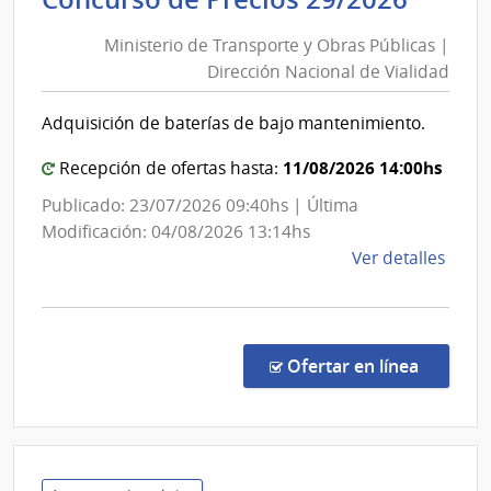
|
de
Banc
Ministerio de Transporte y Obras Públicas |
Trans
de
Dirección Nacional de Vialidad
y
Previ
Obra
Socia
Adquisición de baterías de bajo mantenimiento.
Públi
|
11/08/2026 14:00hs
Recepción de ofertas hasta:
Direc
Publicado: 23/07/2026 09:40hs | Última
Nacio
Modificación: 04/08/2026 13:14hs
de
de
Ver detalles
Viali
la
comp
Conc
de
en la co
Ofertar en línea
Preci
29/2
|
Minis