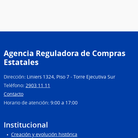
|
Inte
de
Cane
|
Inte
Agencia Reguladora de Compras
de
Cane
Estatales
Dirección:
Liniers 1324, Piso 7 - Torre Ejecutiva Sur
Teléfono:
2903 11 11
Contacto
Horario de atención:
9:00 a 17:00
Institucional
Creación y evolución histórica