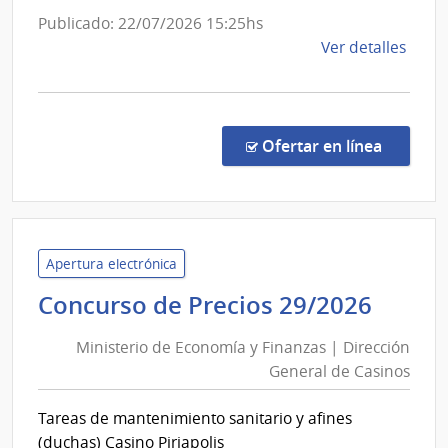
Publicado: 22/07/2026 15:25hs
de
Ver detalles
la
comp
Conc
de
en la co
Ofertar en línea
Preci
8/20
|
Minis
de
Apertura electrónica
Gana
Minis
Concurso de Precios 29/2026
Agric
de
y
Ministerio de Economía y Finanzas | Dirección
Econ
Pesc
General de Casinos
y
|
Finan
Direc
Tareas de mantenimiento sanitario y afines
|
Gene
(duchas) Casino Piriapolis