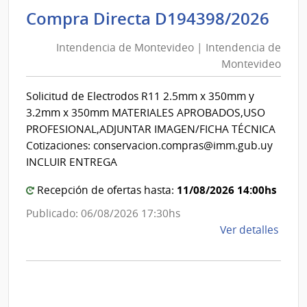
del
Int
Compra Directa D194398/2026
Inter
de
|
Intendencia de Montevideo | Intendencia de
Mon
Secre
Montevideo
|
del
Minis
Int
Solicitud de Electrodos R11 2.5mm x 350mm y
del
de
3.2mm x 350mm MATERIALES APROBADOS,USO
Inter
Mon
PROFESIONAL,ADJUNTAR IMAGEN/FICHA TÉCNICA
Cotizaciones: conservacion.compras@imm.gub.uy
INCLUIR ENTREGA
11/08/2026 14:00hs
Recepción de ofertas hasta:
Publicado: 06/08/2026 17:30hs
de
Ver detalles
la
comp
Comp
Direc