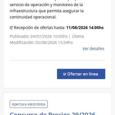
Ban
Admin
servicio de operación y monitoreo de la
de
de
infraestructura que permita asegurar la
las
Prev
continuidad operacional.
Obra
Soci
Sanit
11/08/2026 14:00hs
Recepción de ofertas hasta:
del
Publicado: 24/07/2026 10:05hs | Última
Esta
Modificación: 05/08/2026 15:54hs
de
Ver detalles
la
comp
Licit
Abre
en la co
Ofertar en línea
527/
|
Banc
de
Previ
Apertura electrónica
Socia
Minis
Concurso de Precios 29/2026