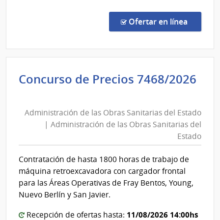
Comp
Direc
en la co
Ofertar en línea
160/
|
Pode
Judici
Concurso de Precios 7468/2026
|
Administración
Pode
de
Judici
Administración de las Obras Sanitarias del Estado
las
| Administración de las Obras Sanitarias del
Obras
Estado
Sanitarias
del
Contratación de hasta 1800 horas de trabajo de
Estado
máquina retroexcavadora con cargador frontal
|
para las Áreas Operativas de Fray Bentos, Young,
Administración
Nuevo Berlín y San Javier.
de
11/08/2026 14:00hs
Recepción de ofertas hasta:
las