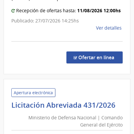
de
Direc
Servi
Gener
11/08/2026 12:00hs
Recepción de ofertas hasta:
Gana
de
Publicado: 27/07/2026 14:25hs
Casin
de
Ver detalles
la
comp
Conc
de
en la co
Ofertar en línea
Preci
29/2
|
Minis
de
Apertura electrónica
Econ
Mini
Licitación Abreviada 431/2026
y
de
Fina
Ministerio de Defensa Nacional | Comando
Def
|
General del Ejército
Nac
Direc