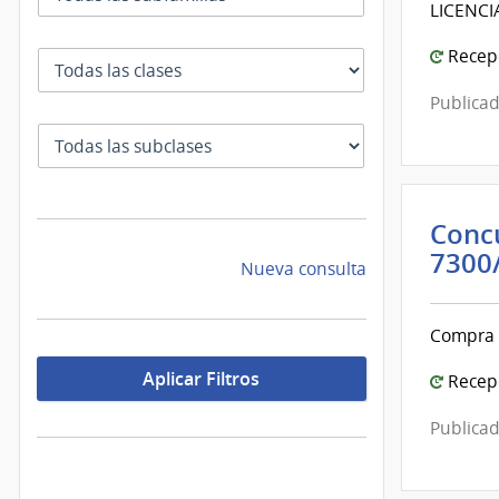
LICENCI
Recepc
Clase
Publicad
SubClase
Concu
7300
Nueva consulta
Compra 
Aplicar Filtros
Recepc
Publicad