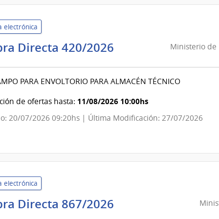
de
las
 electrónica
Obras
Ministerio
ra Directa 420/2026
Sanitarias
Ministerio de
de
del
Defensa
Estado
AMPO PARA ENVOLTORIO PARA ALMACÉN TÉCNICO
Nacional
|
11/08/2026 10:00hs
ión de ofertas hasta:
Dirección
o: 20/07/2026 09:20hs | Última Modificación: 27/07/2026
Nacional
de
Sanidad
de
las
 electrónica
Fuerzas
Armadas
Ministerio
ra Directa 867/2026
Minis
de