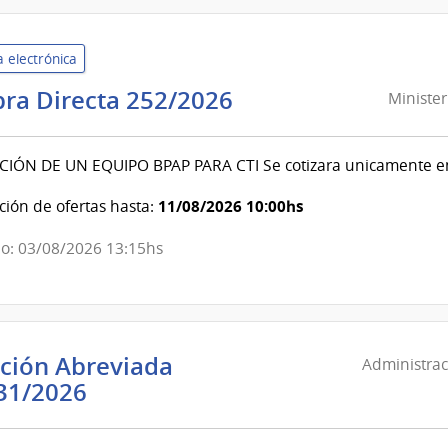
Rehabilitación
Médico
 electrónica
Ocupacional
Ministerio
ra Directa 252/2026
y
Minister
del
Sicosocial
Interior
IÓN DE UN EQUIPO BPAP PARA CTI Se cotizara unicamente en l
|
Dirección
11/08/2026 10:00hs
ión de ofertas hasta:
Nacional
o: 03/08/2026 13:15hs
de
Sanidad
Policial
ación Abreviada
Administrac
Administración
31/2026
Nacional
de