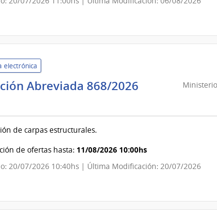
o: 20/07/2026 11:00hs | Última Modificación: 06/08/2026
de
Secretaría
 electrónica
ación Abreviada 868/2026
Ministeri
sterio
nsa
ión de carpas estructurales.
onal
11/08/2026 10:00hs
ión de ofertas hasta:
ando
o: 20/07/2026 10:40hs | Última Modificación: 20/07/2026
ral
ito