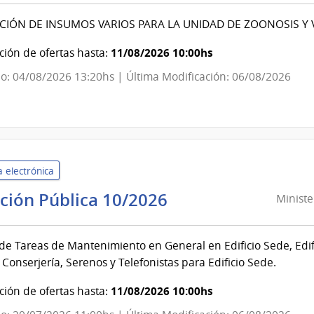
Salud
CIÓN DE INSUMOS VARIOS PARA LA UNIDAD DE ZOONOSIS Y
Pública
|
11/08/2026 10:00hs
ión de ofertas hasta:
Dirección
o: 04/08/2026 13:20hs | Última Modificación: 06/08/2026
General
de
la
Salud
 electrónica
Ministerio
ación Pública 10/2026
Ministe
de
Salud
 de Tareas de Mantenimiento en General en Edificio Sede, Edi
Pública
, Conserjería, Serenos y Telefonistas para Edificio Sede.
|
Dirección
11/08/2026 10:00hs
ión de ofertas hasta:
General