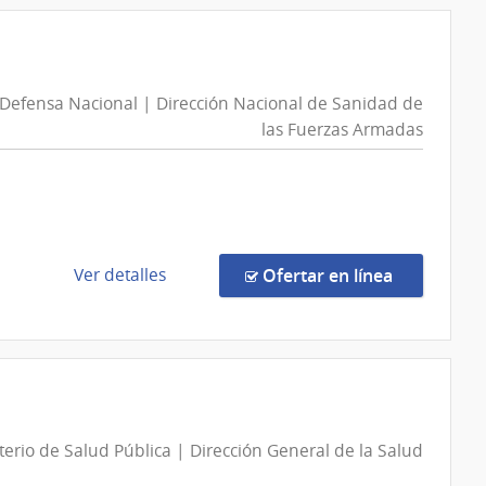
Telecomunicaciones
Concurso
de
Precios
7300/2026
 Defensa Nacional | Dirección Nacional de Sanidad de
|
las Fuerzas Armadas
Administración
de
las
Obras
Sanitarias
del
de
en la comp
Ver detalles
Ofertar en línea
Estado
la
|
compra
Administración
Compra
de
Directa
las
420/2026
Obras
|
terio de Salud Pública | Dirección General de la Salud
Sanitarias
Ministerio
del
de