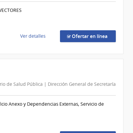
Estado
Defensa
 VECTORES
Nacional
|
Dirección
Nacional
de
en la comp
Ver detalles
Ofertar en línea
de
la
Sanidad
compra
de
Compra
las
Directa
Fuerzas
867/2026
Armadas
|
rio de Salud Pública | Dirección General de Secretaría
Ministerio
de
Salud
ficio Anexo y Dependencias Externas, Servicio de
Pública
|
Dirección
General