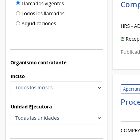
Filtro tipo
Comp
Llamados vigentes
por
de
fecha
Todos los llamados
de
publicación
Adjudicaciones
HRS - A
modificación
Recepc
Publicad
Organismo contratante
Inciso
Apertura
Proce
Unidad Ejecutora
Mini
del
Inter
COMPRA
|