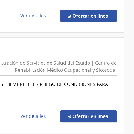
del
Estado
de
en la comp
Ver detalles
Ofertar en línea
|
la
Centro
compra
Departamental
Procedimiento
de
Especial
Salto
8/2026
|
stración de Servicios de Salud del Estado | Centro de
Ministerio
Rehabilitación Médico Ocupacional y Sicosocial
del
Interior
 SETIEMBRE. LEER PLIEGO DE CONDICIONES PARA
|
Dirección
Nacional
de
Sanidad
de
en la comp
Ver detalles
Ofertar en línea
Policial
la
compra