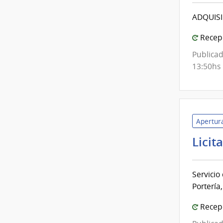
ADQUISI
Recepc
Publicad
13:50hs
Apertura
Licit
Servicio
Portería
Recepc