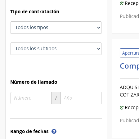
Dire
Recepc
Naci
Tipo de contratación
Publicad
de
Tipo
Sani
de
Polic
contratación
Subtipo
de
Apertura
contratación
Comp
Número de llamado
ADQUISI
COTIZAR
Número
Año
/
de
de
Recepc
compra
compra
Publicad
Ayuda
Rango de fechas
sobre