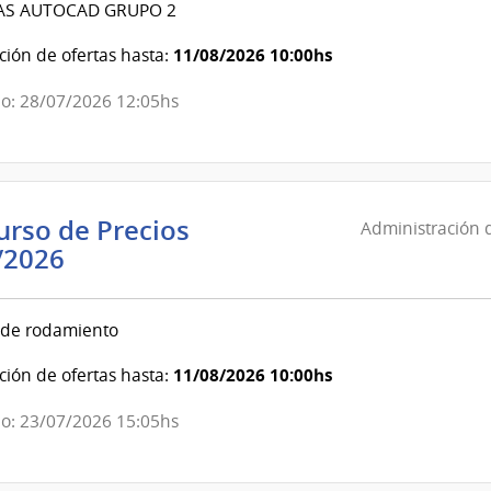
AS AUTOCAD GRUPO 2
Telecomunicaciones
|
11/08/2026 10:00hs
ión de ofertas hasta:
Administración
o: 28/07/2026 12:05hs
Nacional
de
Telecomunicaciones
rso de Precios
Administración d
Administración
/2026
de
las
de rodamiento
Obras
Sanitarias
11/08/2026 10:00hs
ión de ofertas hasta:
del
o: 23/07/2026 15:05hs
Estado
|
Administración