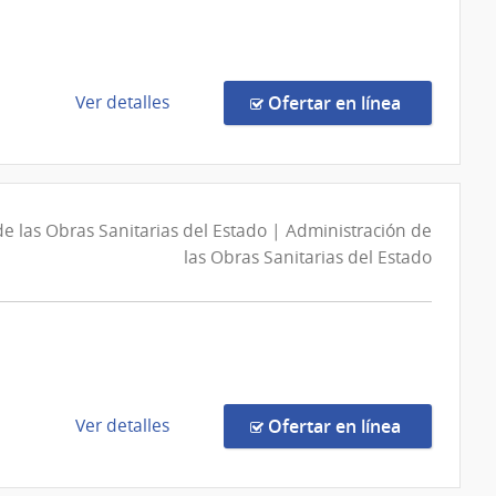
Interior
|
Dirección
Nacional
de
en la comp
Ver detalles
Ofertar en línea
de
la
Sanidad
compra
Policial
Licitación
Abreviada
e las Obras Sanitarias del Estado | Administración de
109431/2026
las Obras Sanitarias del Estado
|
Administración
Nacional
de
Telecomunicaciones
|
Administración
de
en la comp
Ver detalles
Ofertar en línea
Nacional
la
de
compra