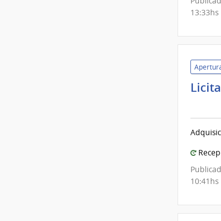
Publicad
13:33hs
Apertura
Licit
Mini
de
Defe
Adquisic
Naci
|
Recepc
Com
Publicad
Gene
10:41hs
del
Ejérc