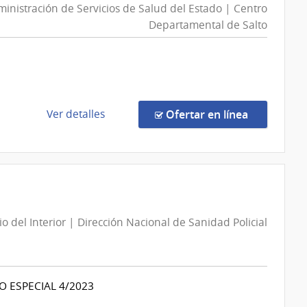
inistración de Servicios de Salud del Estado | Centro
Departamental de Salto
de
en la comp
Ver detalles
Ofertar en línea
la
compra
Compra
Directa
877/2026
|
io del Interior | Dirección Nacional de Sanidad Policial
Administración
de
Servicios
de
ESPECIAL 4/2023
Salud