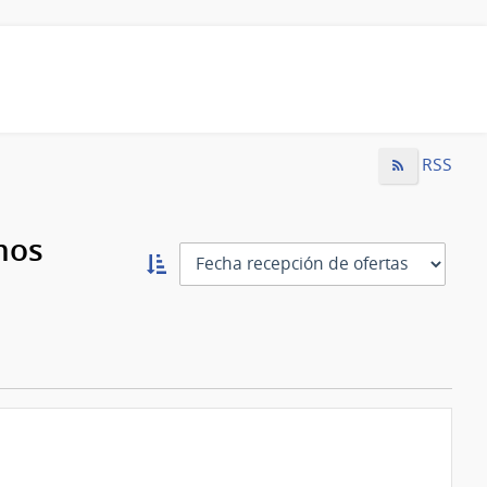
RSS
mos
Ordernar
ascendente:
Ordenar