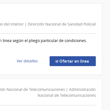
Compra
Directa
260/2026
|
io del Interior | Dirección Nacional de Sanidad Policial
Administración
de
Servicios
inea según el pliego particular de condiciones.
de
Salud
del
de
en la comp
Ver detalles
Ofertar en línea
Estado
la
|
compra
Centro
Compra
de
Directa
Rehabilitación
ión Nacional de Telecomunicaciones | Administración
252/2026
Médico
Nacional de Telecomunicaciones
|
Ocupacional
Ministerio
y
del
Sicosocial