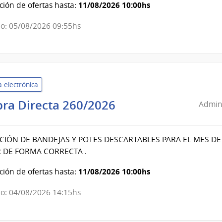
cción
11/08/2026 10:00hs
ión de ofertas hasta:
onal
o: 05/08/2026 09:55hs
dad
ial
 electrónica
Administración
ra Directa 260/2026
Admini
de
Servicios
CIÓN DE BANDEJAS Y POTES DESCARTABLES PARA EL MES DE
de
 DE FORMA CORRECTA .
Salud
del
11/08/2026 10:00hs
ión de ofertas hasta:
Estado
|
o: 04/08/2026 14:15hs
Centro
de