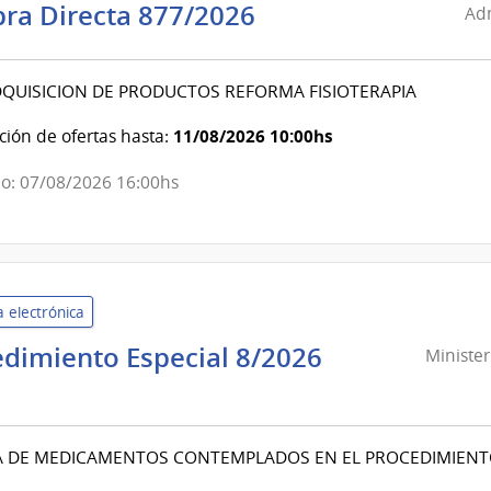
Administración
ra Directa 877/2026
Adm
de
Servicios
DQUISICION DE PRODUCTOS REFORMA FISIOTERAPIA
de
Salud
11/08/2026 10:00hs
ión de ofertas hasta:
del
Estado
o: 07/08/2026 16:00hs
|
Centro
Departamental
de
 electrónica
Salto
dimiento Especial 8/2026
Minister
sterio
ior
 DE MEDICAMENTOS CONTEMPLADOS EN EL PROCEDIMIENTO 