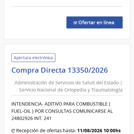
Fuer
Arm
comp
Licit
Abre
en la co
Ofertar en línea
304/
|
Minis
de
Defe
Apertura electrónica
Naci
Admini
Compra Directa 13350/2026
|
de
Direc
Administración de Servicios de Salud del Estado |
Servic
Naci
Servicio Nacional de Ortopedia y Traumatología
de
de
Salud
Sani
INTENDENCIA- ADITIVO PARA COMBUSTIBLE (
del
de
FUEL-OIL ) POR CONSULTAS COMUNICARSE AL
las
Estad
24802926 INT. 241
Fuer
|
Arma
11/08/2026 10:00hs
Servic
Recepción de ofertas hasta: