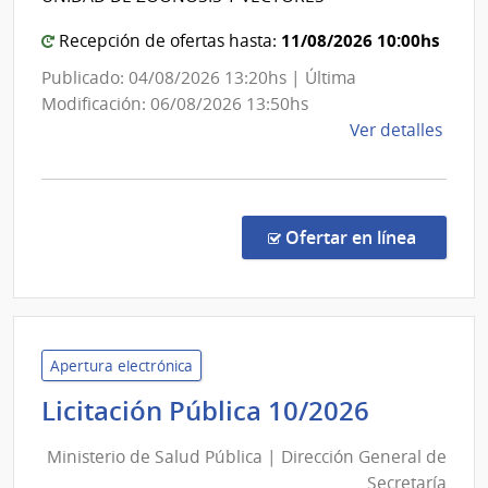
las
General
Fuer
de
11/08/2026 10:00hs
Recepción de ofertas hasta:
Arma
la
Publicado: 04/08/2026 13:20hs | Última
Salud
Modificación: 06/08/2026 13:50hs
de
Ver detalles
la
comp
Comp
Direc
en la co
Ofertar en línea
867/
|
Minis
de
Salu
Apertura electrónica
Públi
Minister
Licitación Pública 10/2026
|
de
Direc
Ministerio de Salud Pública | Dirección General de
Salud
Gene
Secretaría