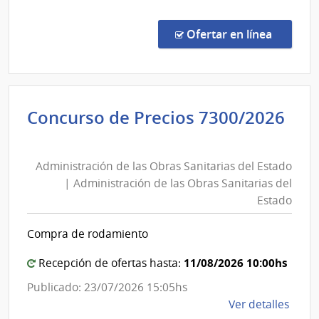
Licit
Abre
en la c
Ofertar en línea
1094
|
Admin
Naci
Concurso de Precios 7300/2026
de
Administración
Tele
de
|
Administración de las Obras Sanitarias del Estado
las
Admin
| Administración de las Obras Sanitarias del
Naci
Obras
Estado
de
Sanitarias
Tele
del
Compra de rodamiento
Estado
|
11/08/2026 10:00hs
Recepción de ofertas hasta:
Administración
Publicado: 23/07/2026 15:05hs
de
de
Ver detalles