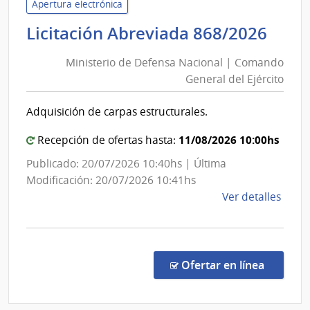
Salu
Apertura electrónica
Públi
Mini
Licitación Abreviada 868/2026
|
de
Direc
Ministerio de Defensa Nacional | Comando
Def
Gene
General del Ejército
Nac
de
|
Secre
Adquisición de carpas estructurales.
Com
Gen
11/08/2026 10:00hs
Recepción de ofertas hasta:
del
Publicado: 20/07/2026 10:40hs | Última
Ejér
Modificación: 20/07/2026 10:41hs
de
Ver detalles
la
comp
Licit
Abre
en la co
Ofertar en línea
868/
|