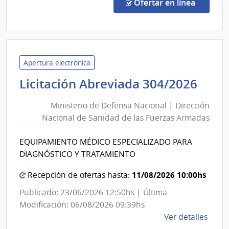
Públi
en la co
Ofertar en línea
3/20
|
Admin
de
Servi
Apertura electrónica
de
Mini
Licitación Abreviada 304/2026
Salu
de
del
Ministerio de Defensa Nacional | Dirección
Def
Esta
Nacional de Sanidad de las Fuerzas Armadas
Nac
|
|
Cent
EQUIPAMIENTO MÉDICO ESPECIALIZADO PARA
Dire
Hospi
DIAGNÓSTICO Y TRATAMIENTO
Perei
Nac
Rosse
de
11/08/2026 10:00hs
Recepción de ofertas hasta:
San
Publicado: 23/06/2026 12:50hs | Última
de
Modificación: 06/08/2026 09:39hs
las
de
Ver detalles
la