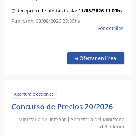
Estad
|
11/08/2026 11:00hs
Recepción de ofertas hasta:
Admini
Publicado: 03/08/2026 23:35hs
de
de
Ver detalles
las
la
Obras
comp
Sanita
Comp
del
Direc
en la co
Ofertar en línea
8849
Estad
|
Admin
de
las
Apertura electrónica
Obra
Minis
Concurso de Precios 20/2026
Sanit
del
del
Ministerio del Interior | Secretaría del Ministerio
Inter
Esta
del Interior
|
|