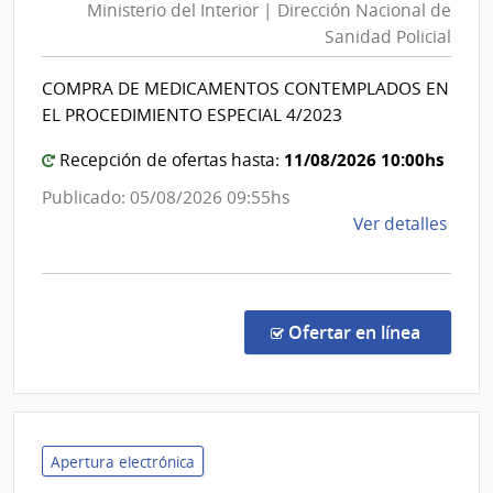
Ministerio del Interior | Dirección Nacional de
Int
Sanidad Policial
|
Dir
COMPRA DE MEDICAMENTOS CONTEMPLADOS EN
Nac
EL PROCEDIMIENTO ESPECIAL 4/2023
de
San
11/08/2026 10:00hs
Recepción de ofertas hasta:
Poli
Publicado: 05/08/2026 09:55hs
de
Ver detalles
la
comp
Proc
Espec
en la co
Ofertar en línea
8/20
|
Minis
del
Inter
Apertura electrónica
|