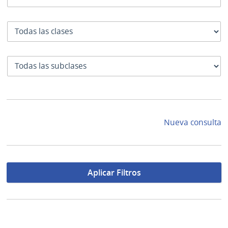
Clase
SubClase
Nueva consulta
Aplicar Filtros