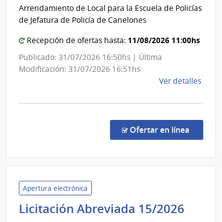
Secre
Admin
Arrendamiento de Local para la Escuela de Policías
del
de
de Jefatura de Policía de Canelones
las
Minis
Obra
del
11/08/2026 11:00hs
Recepción de ofertas hasta:
Sanit
Inter
Publicado: 31/07/2026 16:50hs | Última
del
Modificación: 31/07/2026 16:51hs
Esta
de
Ver detalles
la
comp
Conc
de
en la co
Ofertar en línea
Preci
20/2
|
Minis
del
Apertura electrónica
Inter
Unive
Licitación Abreviada 15/2026
|
de