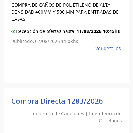
Intende
de
COMPRA DE CAÑOS DE POLIETILENO DE ALTA
de
Cane
DENSIDAD 400MM Y 500 MM PARA ENTRADAS DE
Canelo
CASAS.
11/08/2026 10:45hs
Recepción de ofertas hasta:
Publicado: 07/08/2026 11:08hs
de
Ver detalles
la
comp
Comp
Direc
1290
|
Inte
Intende
Compra Directa 1283/2026
de
de
Cane
Intendencia de Canelones | Intendencia de
Canelo
|
Canelones
|
Inte
Intende