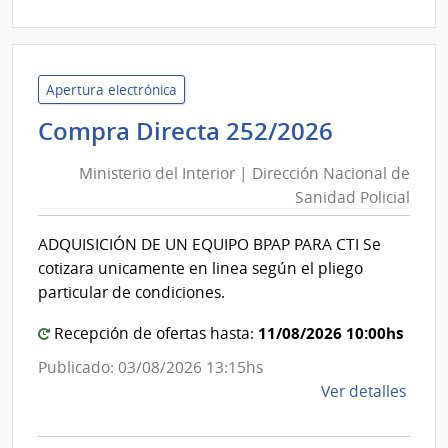
|
Admin
de
Servi
Apertura electrónica
de
Minister
Compra Directa 252/2026
Salu
del
del
Ministerio del Interior | Dirección Nacional de
Interior
Esta
Sanidad Policial
|
|
Direcció
Cent
ADQUISICIÓN DE UN EQUIPO BPAP PARA CTI Se
Nacional
de
cotizara unicamente en linea según el pliego
Rehab
de
particular de condiciones.
Médi
Sanidad
Ocup
11/08/2026 10:00hs
Policial
Recepción de ofertas hasta:
y
Publicado: 03/08/2026 13:15hs
Sicos
de
Ver detalles
la
comp