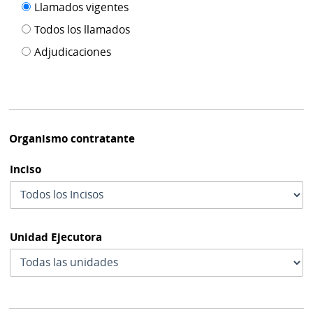
Filtro tipo
Llamados vigentes
por
de
fecha
Todos los llamados
de
publicación
Adjudicaciones
modif
Organismo contratante
Inciso
Unidad Ejecutora