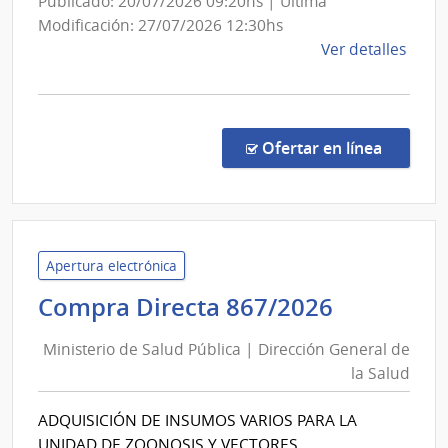
Publicado: 20/07/2026 09:20hs | Última
Sanit
de
Modificación: 27/07/2026 12:30hs
del
las
de
Ver detalles
Esta
Fuerzas
la
Armadas
comp
Comp
Direc
en la c
Ofertar en línea
420/
|
Minis
de
Defe
Apertura electrónica
Naci
Minister
Compra Directa 867/2026
|
de
Direc
Ministerio de Salud Pública | Dirección General de
Salud
Naci
la Salud
Pública
de
|
Sani
ADQUISICIÓN DE INSUMOS VARIOS PARA LA
Direcció
de
UNIDAD DE ZOONOSIS Y VECTORES