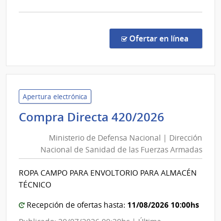
las
la
Obras
comp
Sanitarias
Conc
del
de
en la co
Ofertar en línea
Preci
Estado
7300
|
Admin
de
Apertura electrónica
las
Minister
Compra Directa 420/2026
Obra
de
Sanit
Ministerio de Defensa Nacional | Dirección
Defensa
del
Nacional de Sanidad de las Fuerzas Armadas
Nacional
Esta
|
|
ROPA CAMPO PARA ENVOLTORIO PARA ALMACÉN
Direcció
Admin
TÉCNICO
de
Nacional
las
de
11/08/2026 10:00hs
Recepción de ofertas hasta:
Obra
Sanidad