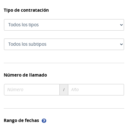
Tipo de contratación
Tipo
de
contratación
Subtipo
de
contratación
Número de llamado
Número
Año
/
de
de
compra
compra
Ayuda
Rango de fechas
sobre