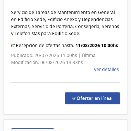
Pública
de
|
la
Servicio de Tareas de Mantenimiento en General
Direcció
Salu
en Edificio Sede, Edificio Anexo y Dependencias
General
Externas, Servicio de Portería, Conserjería, Serenos
de
y Telefonistas para Edificio Sede.
Secretar
11/08/2026 10:00hs
Recepción de ofertas hasta:
Publicado: 20/07/2026 11:00hs | Última
Modificación: 06/08/2026 13:33hs
de
Ver detalles
la
comp
Licit
Públi
en la co
Ofertar en línea
10/2
|
Minis
de