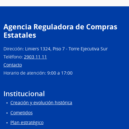
Repú
|
Ofici
Centr
Agencia Reguladora de Compras
y
Estatales
Escue
Depe
de
Dirección:
Liniers 1324, Piso 7 - Torre Ejecutiva Sur
Rect
Teléfono:
2903 11 11
Contacto
Horario de atención:
9:00 a 17:00
Institucional
Creación y evolución histórica
Cometidos
Plan estratégico