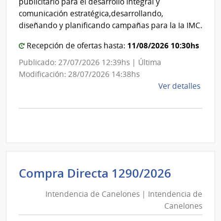
publicitario para el desarrollo integral y
de
Cane
comunicación estratégica,desarrollando,
la
diseñando y planificando campañas para la Ia IMC.
Salu
11/08/2026 10:30hs
Recepción de ofertas hasta:
Publicado: 27/07/2026 12:39hs | Última
Modificación: 28/07/2026 14:38hs
de
Ver detalles
la
comp
Licit
Abre
29/2
|
Inte
Intende
Compra Directa 1290/2026
de
de
Cane
Intendencia de Canelones | Intendencia de
Canelo
|
Canelones
|
Inte