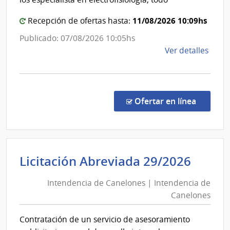
de
General
Aten
de
11/08/2026 10:09hs
Recepción de ofertas hasta:
Prima
la
Publicado: 07/08/2026 10:05hs
de
Salud
de
Ver detalles
Cerr
la
Larg
comp
Comp
por
en la co
Ofertar en línea
Exce
558/
|
Minis
Inten
Licitación Abreviada 29/2026
de
de
Salu
Intendencia de Canelones | Intendencia de
Cane
Públi
Canelones
|
|
Direc
Inten
Contratación de un servicio de asesoramiento
Gene
de