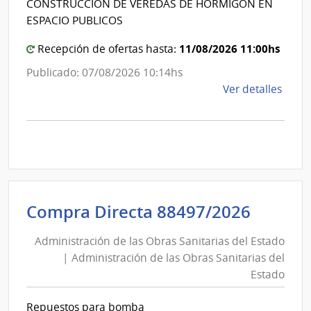
de
CONSTRUCCION DE VEREDAS DE HORMIGON EN
de
Cane
ESPACIO PUBLICOS
Canelo
11/08/2026 11:00hs
Recepción de ofertas hasta:
Publicado: 07/08/2026 10:14hs
de
Ver detalles
la
comp
Comp
Direc
1283
|
Inte
Admini
Compra Directa 88497/2026
de
de
Cane
Administración de las Obras Sanitarias del Estado
las
|
| Administración de las Obras Sanitarias del
Obras
Inte
Estado
Sanita
de
del
Cane
Repuestos para bomba