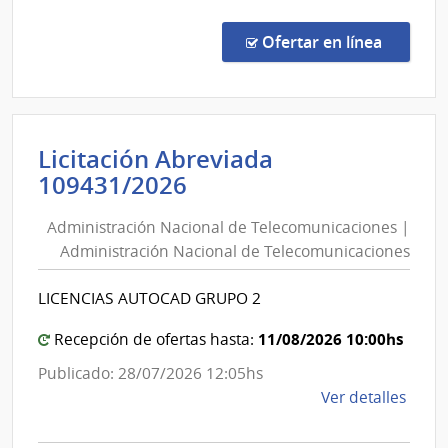
Comp
Direc
en la co
Ofertar en línea
252/
|
Minis
del
Licitación Abreviada
Inter
Administración
109431/2026
|
Nacional
Direc
Administración Nacional de Telecomunicaciones |
de
Naci
Administración Nacional de Telecomunicaciones
de
Telecomunicaciones
Sani
|
LICENCIAS AUTOCAD GRUPO 2
Polici
Administración
Nacional
11/08/2026 10:00hs
Recepción de ofertas hasta:
de
Publicado: 28/07/2026 12:05hs
Telecomunicaciones
de
Ver detalles
la
comp