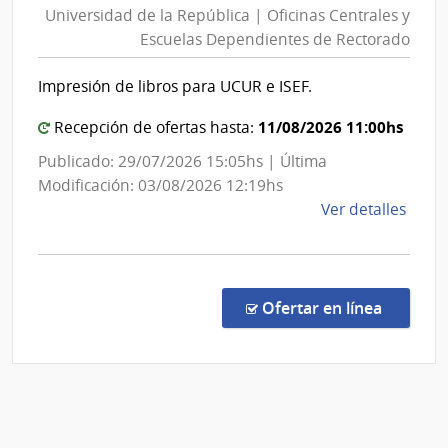
Secre
Universidad de la República | Oficinas Centrales y
la
del
Escuelas Dependientes de Rectorado
Repúb
Minis
|
del
Impresión de libros para UCUR e ISEF.
Ofici
Inter
Centr
11/08/2026 11:00hs
Recepción de ofertas hasta:
y
Publicado: 29/07/2026 15:05hs | Última
Escue
Modificación: 03/08/2026 12:19hs
Depe
de
Ver detalles
de
la
Rect
comp
Licit
Abre
en la co
Ofertar en línea
15/2
|
Univ
de
la