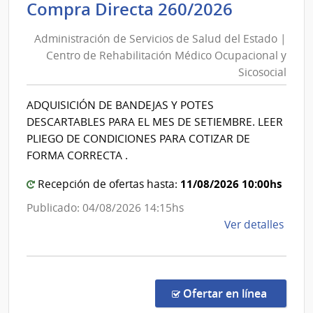
Administ
Compra Directa 260/2026
Direc
de
Naci
Administración de Servicios de Salud del Estado |
Servicios
de
Centro de Rehabilitación Médico Ocupacional y
de
Sani
Sicosocial
Salud
Polici
del
ADQUISICIÓN DE BANDEJAS Y POTES
Estado
DESCARTABLES PARA EL MES DE SETIEMBRE. LEER
|
PLIEGO DE CONDICIONES PARA COTIZAR DE
Centro
FORMA CORRECTA .
de
11/08/2026 10:00hs
Recepción de ofertas hasta:
Rehabili
Médico
Publicado: 04/08/2026 14:15hs
Ocupaci
de
Ver detalles
y
la
comp
Sicosocia
Comp
Direc
en la co
Ofertar en línea
260/