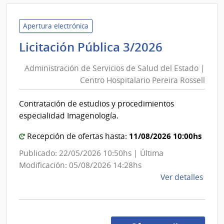
Minis
de
Defe
Apertura electrónica
Naci
Administ
Licitación Pública 3/2026
|
de
Com
Administración de Servicios de Salud del Estado |
Servicios
Gene
Centro Hospitalario Pereira Rossell
de
del
Salud
Ejérc
Contratación de estudios y procedimientos
del
especialidad Imagenología.
Estado
|
11/08/2026 10:00hs
Recepción de ofertas hasta:
Centro
Publicado: 22/05/2026 10:50hs | Última
Hospitala
Modificación: 05/08/2026 14:28hs
Pereira
de
Ver detalles
Rossell
la
comp
Licit