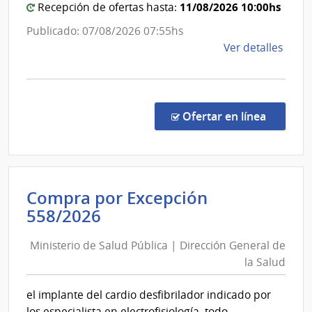
de
Estad
11/08/2026 10:00hs
Recepción de ofertas hasta:
Orto
|
Publicado: 07/08/2026 07:55hs
y
Red
de
Ver detalles
Trau
de
la
Atenc
comp
Primar
Comp
de
Direc
en la co
Ofertar en línea
Cerro
1350
|
Largo
Admin
de
Compra por Excepción
Servi
Ministerio
558/2026
de
de
Salu
Ministerio de Salud Pública | Dirección General de
Salud
del
la Salud
Esta
Pública
|
|
el implante del cardio desfibrilador indicado por
Red
Dirección
los especialista en electrofisiología, todo