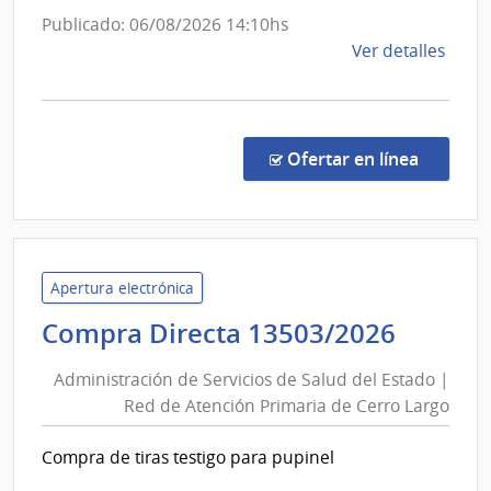
Nacio
Publicado: 06/08/2026 14:10hs
de
de
Ver detalles
Ortop
la
y
comp
Traum
Comp
Direc
en la co
Ofertar en línea
1335
|
Admin
de
Servi
Apertura electrónica
de
Admini
Compra Directa 13503/2026
Salu
de
del
Administración de Servicios de Salud del Estado |
Servic
Esta
Red de Atención Primaria de Cerro Largo
de
|
Salud
Servi
Compra de tiras testigo para pupinel
del
Naci