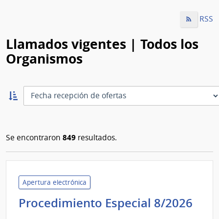
RSS
Llamados vigentes | Todos los
Organismos
Ordernar
ascendente:
Ordenar
849
Se encontraron
resultados.
Apertura electrónica
Min
Procedimiento Especial 8/2026
del