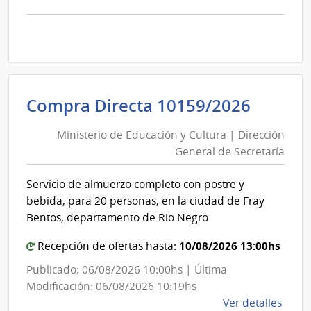
comp
Licit
Abre
A188
|
Inte
Minist
Compra Directa 10159/2026
de
de
Mont
Ministerio de Educación y Cultura | Dirección
Educa
|
General de Secretaría
y
Inte
Cultur
de
Servicio de almuerzo completo con postre y
|
Mont
bebida, para 20 personas, en la ciudad de Fray
Direcc
Bentos, departamento de Rio Negro
Gener
10/08/2026 13:00hs
de
Recepción de ofertas hasta:
Secret
Publicado: 06/08/2026 10:00hs | Última
Modificación: 06/08/2026 10:19hs
de
Ver detalles