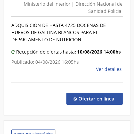
del
Ministerio del Interior | Dirección Nacional de
Interior
Esta
Sanidad Policial
|
|
Direcció
Cent
ADQUISICIÓN DE HASTA 4725 DOCENAS DE
Nacional
Depa
HUEVOS DE GALLINA BLANCOS PARA EL
de
de
DEPARTAMENTO DE NUTRICIÓN.
Laval
Sanidad
10/08/2026 14:00hs
Policial
Recepción de ofertas hasta:
Publicado: 04/08/2026 16:05hs
de
Ver detalles
la
comp
Comp
Direc
en la co
Ofertar en línea
259/
|
Minis
del
Inter
Apertura electrónica