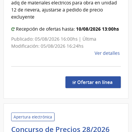
adq de materiales electricos para obra en unidad
Nacional
Depa
12 de rievera, ajustarse a pedido de precio
de
de
excluyente
Laval
Rehabili
10/08/2026 13:00hs
Recepción de ofertas hasta:
Publicado: 05/08/2026 16:00hs | Última
Modificación: 05/08/2026 16:24hs
de
Ver detalles
la
comp
Comp
Direc
en la co
Ofertar en línea
203/
|
Minis
del
Inter
Apertura electrónica
|
Unive
Concurso de Precios 28/2026
Insti