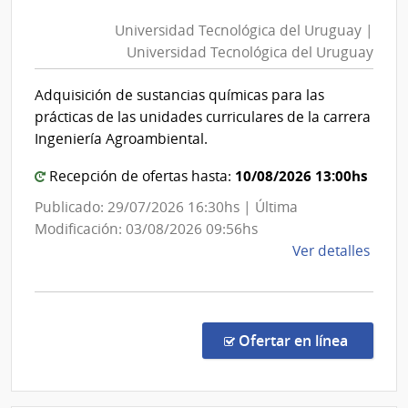
Tecno
Naci
Universidad Tecnológica del Uruguay |
del
de
Universidad Tecnológica del Uruguay
Urug
Rehab
|
Adquisición de sustancias químicas para las
Unive
prácticas de las unidades curriculares de la carrera
Tecno
Ingeniería Agroambiental.
del
10/08/2026 13:00hs
Urug
Recepción de ofertas hasta:
Publicado: 29/07/2026 16:30hs | Última
Modificación: 03/08/2026 09:56hs
de
Ver detalles
la
comp
Conc
de
en la c
Ofertar en línea
Preci
28/2
|