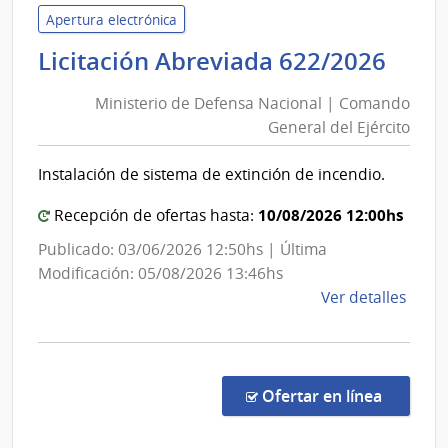
de
Apertura electrónica
Defe
Mini
Licitación Abreviada 622/2026
Naci
de
|
Ministerio de Defensa Nacional | Comando
Def
Direc
General del Ejército
Nac
Naci
|
Aviac
Instalación de sistema de extinción de incendio.
Com
Civil
e
Gen
10/08/2026 12:00hs
Recepción de ofertas hasta:
Infra
del
Publicado: 03/06/2026 12:50hs | Última
Aero
Ejér
Modificación: 05/08/2026 13:46hs
de
Ver detalles
la
comp
Licit
Abre
en la co
Ofertar en línea
622/
|