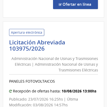
Direc
en la c
Ofertar en línea
2632
|
Admin
Naci
de
Apertura electrónica
Educ
Licitación Abreviada
Públi
Administración
103975/2026
|
Nacional
Cons
Administración Nacional de Usinas y Trasmisiones
de
Direc
Eléctricas | Administración Nacional de Usinas y
Usinas
Centr
Trasmisiones Eléctricas
y
Trasmisiones
PANELES FOTOVOLTAICOS
Eléctricas
|
10/08/2026 13:00hs
Recepción de ofertas hasta:
Administración
Publicado: 23/07/2026 16:25hs | Última
Nacional
Modificación: 03/08/2026 14:57hs