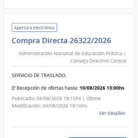
|
Minis
de
Defe
Apertura electrónica
Naci
Admini
Compra Directa 26322/2026
|
Nacio
Com
Administración Nacional de Educación Pública |
de
Gene
Consejo Directivo Central
Educa
de
Públic
la
SERVICIO DE TRASLADO.
|
Arma
Conse
10/08/2026 13:00hs
Recepción de ofertas hasta:
Direct
Publicado: 04/08/2026 18:15hs | Última
Centra
Modificación: 04/08/2026 18:16hs
de
Ver detalles
la
comp
Comp