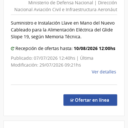
Ministerio de Defensa Nacional | Dirección
Defe
Nacional Aviación Civil e Infraestructura Aeronáut
Nacio
|
Suministro e Instalación Llave en Mano del Nuevo
Direc
Cableado para la Alimentación Eléctrica del Glide
Nacio
Slope 19, según Memoria Técnica.
Aviac
10/08/2026 12:00hs
Civil
Recepción de ofertas hasta:
e
Publicado: 07/07/2026 12:40hs | Última
Infra
Modificación: 29/07/2026 09:21hs
Aero
de
Ver detalles
la
comp
Conc
de
en la co
Ofertar en línea
Preci
15/2
|
Minis