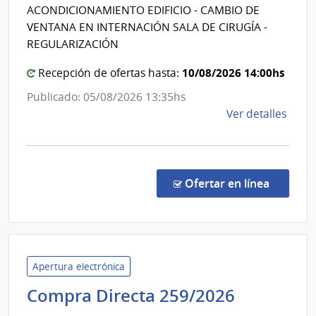
Salud
ACONDICIONAMIENTO EDIFICIO - CAMBIO DE
|
del
VENTANA EN INTERNACIÓN SALA DE CIRUGÍA -
Hospi
Estad
REGULARIZACIÓN
Espec
|
de
10/08/2026 14:00hs
Centr
Recepción de ofertas hasta:
Ojos
Depar
Publicado: 05/08/2026 13:35hs
de
de
Ver detalles
Lavall
la
comp
Comp
Direc
en la co
Ofertar en línea
1303
|
Admin
de
Servi
Apertura electrónica
de
Minister
Compra Directa 259/2026
Salu
del