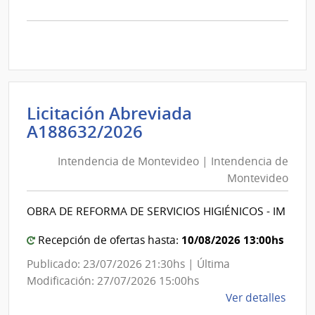
la
comp
Comp
Direc
1281
|
Inte
Licitación Abreviada
de
Intendencia
A188632/2026
Cane
de
|
Intendencia de Montevideo | Intendencia de
Montevideo
Inte
Montevideo
|
de
Intendencia
Cane
OBRA DE REFORMA DE SERVICIOS HIGIÉNICOS - IM
de
Montevideo
10/08/2026 13:00hs
Recepción de ofertas hasta:
Publicado: 23/07/2026 21:30hs | Última
Modificación: 27/07/2026 15:00hs
de
Ver detalles
la