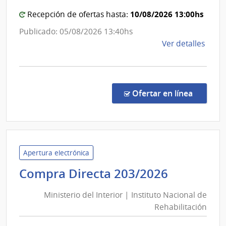
Estad
|
10/08/2026 13:00hs
Recepción de ofertas hasta:
Centr
Publicado: 05/08/2026 13:40hs
Depar
de
Ver detalles
de
la
Lavall
comp
Comp
Direc
en la co
Ofertar en línea
1303
|
Admin
de
Servi
Apertura electrónica
de
Minister
Compra Directa 203/2026
Salu
del
del
Ministerio del Interior | Instituto Nacional de
Interior
Esta
Rehabilitación
|
|
Instituto
Cent