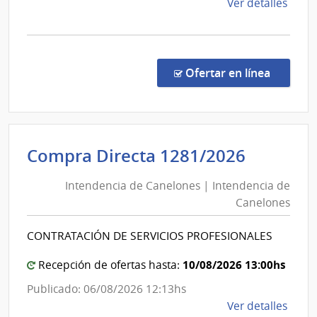
de
Ver detalles
la
comp
Comp
Direc
en la co
Ofertar en línea
1346
|
Admin
de
Intende
Compra Directa 1281/2026
Servi
de
de
Intendencia de Canelones | Intendencia de
Canelo
Salu
Canelones
|
del
Esta
Intende
CONTRATACIÓN DE SERVICIOS PROFESIONALES
|
de
Hospi
Canelo
10/08/2026 13:00hs
Recepción de ofertas hasta:
Maci
Publicado: 06/08/2026 12:13hs
de
Ver detalles