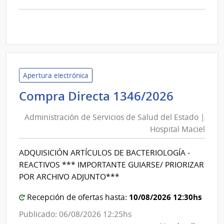
comp
Licit
Abre
25/2
|
Inte
Apertura electrónica
de
Adminis
Compra Directa 1346/2026
Cane
de
|
Administración de Servicios de Salud del Estado |
Inte
Servici
Hospital Maciel
de
de
Cane
Salud
ADQUISICIÓN ARTÍCULOS DE BACTERIOLOGÍA -
del
REACTIVOS *** IMPORTANTE GUIARSE/ PRIORIZAR
Estado
POR ARCHIVO ADJUNTO***
|
10/08/2026 12:30hs
Hospita
Recepción de ofertas hasta:
Maciel
Publicado: 06/08/2026 12:25hs