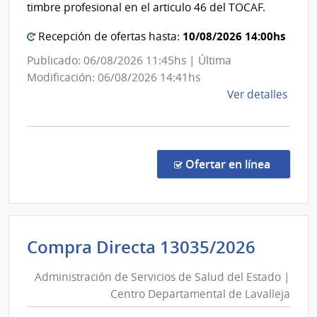
|
timbre profesional en el articulo 46 del TOCAF.
y
Hospit
Tras
10/08/2026 14:00hs
Recepción de ofertas hasta:
Especi
Eléct
de
Publicado: 06/08/2026 11:45hs | Última
Ojos
Modificación: 06/08/2026 14:41hs
de
Ver detalles
la
comp
Comp
Direc
en la co
Ofertar en línea
1305
|
Admin
de
Admini
Compra Directa 13035/2026
Servi
de
de
Administración de Servicios de Salud del Estado |
Servic
Salu
Centro Departamental de Lavalleja
de
del
Esta