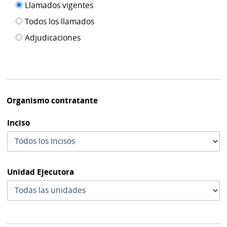
Filtro tipo
Llamados vigentes
por
de
fecha
Todos los llamados
de
publicación
Adjudicaciones
modif
Organismo contratante
Inciso
Unidad Ejecutora