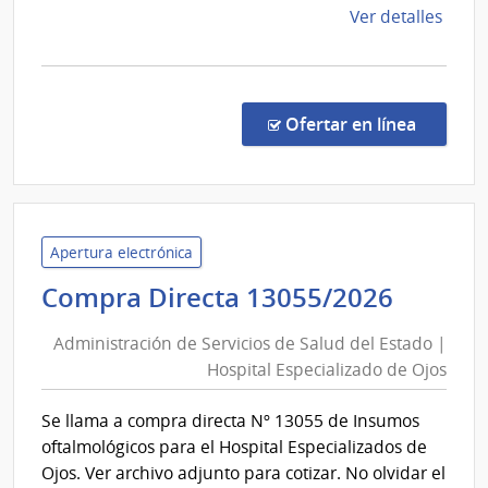
de
de
Ver detalles
Usinas
la
y
comp
Trasmisiones
Licit
Abre
Eléctricas
en la co
Ofertar en línea
1039
|
Admin
Naci
de
Apertura electrónica
Usin
Admini
Compra Directa 13055/2026
y
de
Tras
Administración de Servicios de Salud del Estado |
Servic
Eléct
Hospital Especializado de Ojos
de
|
Salud
Admin
Se llama a compra directa Nº 13055 de Insumos
del
Naci
oftalmológicos para el Hospital Especializados de
de
Estad
Ojos. Ver archivo adjunto para cotizar. No olvidar el
Usin