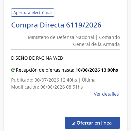
Univ
Tecno
Apertura electrónica
del
Ministe
Compra Directa 6119/2026
Urug
de
|
Ministerio de Defensa Nacional | Comando
Defens
Univ
General de la Armada
Nacion
Tecno
|
del
DISEÑO DE PAGINA WEB
Coman
Urug
Genera
10/08/2026 13:00hs
Recepción de ofertas hasta:
de
Publicado: 30/07/2026 12:40hs | Última
la
Modificación: 06/08/2026 08:51hs
Armad
de
Ver detalles
la
comp
Comp
Direc
en la c
Ofertar en línea
6119