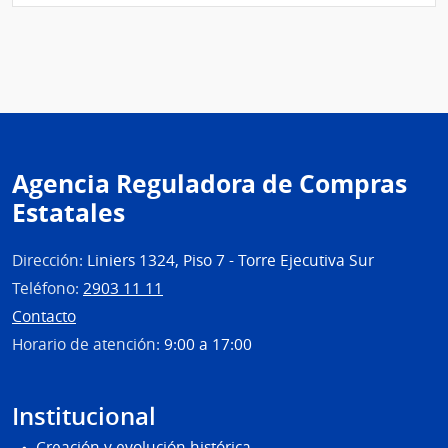
Admin
Naci
de
Educ
Públi
|
Cons
Agencia Reguladora de Compras
de
Estatales
Educ
Técni
Profe
Dirección:
Liniers 1324, Piso 7 - Torre Ejecutiva Sur
Teléfono:
2903 11 11
Contacto
Horario de atención:
9:00 a 17:00
Institucional
Creación y evolución histórica