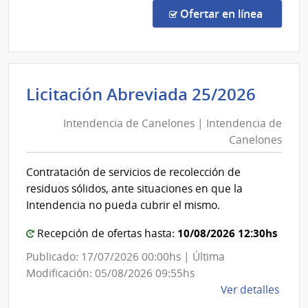
Abre
en la co
Ofertar en línea
5001
|
Presi
de
Inten
Licitación Abreviada 25/2026
la
de
Repú
Intendencia de Canelones | Intendencia de
Cane
|
Canelones
|
Presi
de
Inten
Contratación de servicios de recolección de
la
de
residuos sólidos, ante situaciones en que la
Repú
Cane
Intendencia no pueda cubrir el mismo.
y
Unid
10/08/2026 12:30hs
Recepción de ofertas hasta:
Depe
Publicado: 17/07/2026 00:00hs | Última
Modificación: 05/08/2026 09:55hs
de
Ver detalles
la