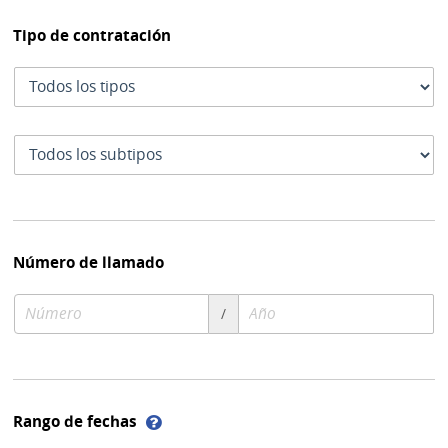
Tipo de contratación
Tipo
de
contratación
Subtipo
de
contratación
Número de llamado
Número
Año
/
de
de
compra
compra
Ayuda
Rango de fechas
sobre