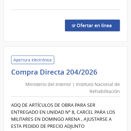
la
comp
Comp
Direc
en la co
Ofertar en línea
1015
|
Minis
de
Educ
Apertura electrónica
y
Minister
Compra Directa 204/2026
Cultu
del
|
Ministerio del Interior | Instituto Nacional de
Interior
Direc
Rehabilitación
|
Gene
Instituto
de
ADQ DE ARTÍCULOS DE OBRA PARA SER
Nacional
Secre
ENTREGADO EN UNIDAD Nº 8, CARCEL PARA LOS
de
MILITARES EN DOMINGO ARENA , AJUSTARSE A
Rehabili
ESTA PEDIDO DE PRECIO ADJUNTO