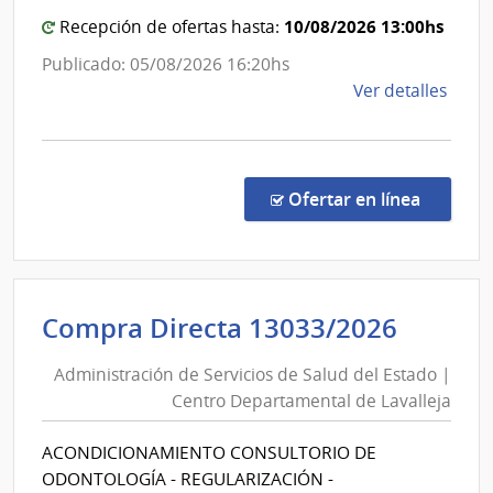
10/08/2026 13:00hs
Recepción de ofertas hasta:
Publicado: 05/08/2026 16:20hs
de
Ver detalles
la
comp
Comp
Direc
en la co
Ofertar en línea
204/
|
Minis
del
Admini
Compra Directa 13033/2026
Inter
de
|
Administración de Servicios de Salud del Estado |
Servic
Insti
Centro Departamental de Lavalleja
de
Naci
de
Salud
ACONDICIONAMIENTO CONSULTORIO DE
Rehab
del
ODONTOLOGÍA - REGULARIZACIÓN -