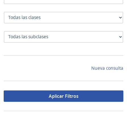
Clase
SubClase
Nueva consulta
Aplicar Filtros