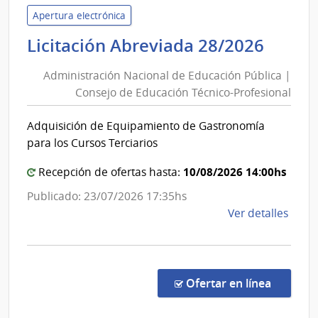
Educ
Apertura electrónica
y
Admin
Licitación Abreviada 28/2026
Cultu
Nacio
|
Administración Nacional de Educación Pública |
de
Insti
Consejo de Educación Técnico-Profesional
Educ
de
Públi
Inves
Adquisición de Equipamiento de Gastronomía
|
Bioló
para los Cursos Terciarios
Clem
Cons
Estab
de
10/08/2026 14:00hs
Recepción de ofertas hasta:
Educ
Publicado: 23/07/2026 17:35hs
Técni
de
Ver detalles
Profe
la
comp
Licit
Abre
en la co
Ofertar en línea
28/2
|