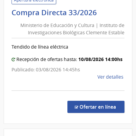
|
Ministerio
Compra Directa 33/2026
Direc
de
Naci
Ministerio de Educación y Cultura | Instituto de
Educación
de
Investigaciones Biológicas Clemente Estable
y
Sani
Cultura
Polici
Tendido de línea eléctrica
|
Instituto
10/08/2026 14:00hs
Recepción de ofertas hasta:
de
Publicado: 03/08/2026 14:45hs
Investiga
de
Ver detalles
Biológicas
la
Clemente
comp
Estable
Comp
Direc
en la co
Ofertar en línea
33/2
|
Minis
de