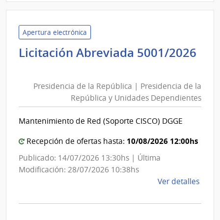
Minis
de
Defe
Apertura electrónica
Naci
Licitación Abreviada 5001/2026
|
Presidencia
Com
de
Gene
Presidencia de la República | Presidencia de la
la
del
República y Unidades Dependientes
República
Ejérc
|
Mantenimiento de Red (Soporte CISCO) DGGE
Presidencia
de
10/08/2026 12:00hs
Recepción de ofertas hasta:
la
Publicado: 14/07/2026 13:30hs | Última
República
Modificación: 28/07/2026 10:38hs
y
de
Ver detalles
Unidades
la
Dependientes
comp
Licit