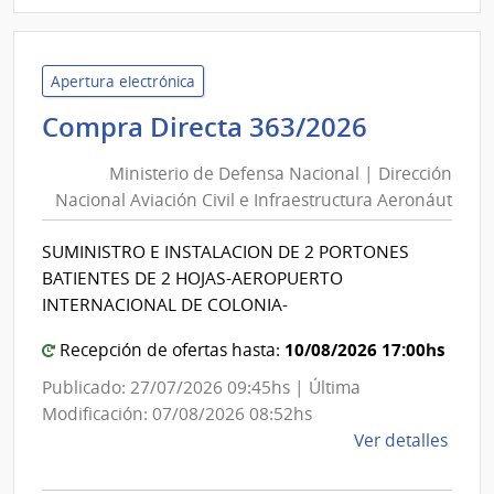
|
Univ
Tecno
del
Apertura electrónica
Urug
Minister
Compra Directa 363/2026
|
de
Univ
Ministerio de Defensa Nacional | Dirección
Defensa
Tecno
Nacional Aviación Civil e Infraestructura Aeronáut
Nacional
del
|
Urug
SUMINISTRO E INSTALACION DE 2 PORTONES
Direcció
BATIENTES DE 2 HOJAS-AEROPUERTO
Nacional
INTERNACIONAL DE COLONIA-
Aviación
10/08/2026 17:00hs
Civil
Recepción de ofertas hasta:
e
Publicado: 27/07/2026 09:45hs | Última
Infraest
Modificación: 07/08/2026 08:52hs
Aeronáu
de
Ver detalles
la
comp