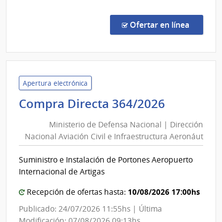
Comp
Direc
en la co
Ofertar en línea
363/
|
Minis
de
Defe
Apertura electrónica
Naci
Minister
Compra Directa 364/2026
|
de
Direc
Ministerio de Defensa Nacional | Dirección
Defensa
Naci
Nacional Aviación Civil e Infraestructura Aeronáut
Nacional
Aviac
|
Civil
Suministro e Instalación de Portones Aeropuerto
Direcció
e
Internacional de Artigas
Infra
Nacional
Aero
Aviación
10/08/2026 17:00hs
Recepción de ofertas hasta:
Civil
Publicado: 24/07/2026 11:55hs | Última
e
Modificación: 07/08/2026 09:13hs