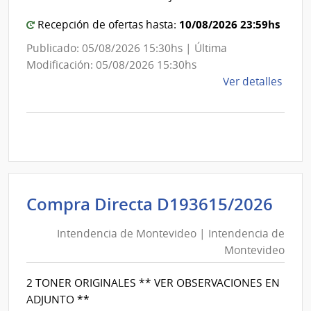
Mon
10/08/2026 23:59hs
Recepción de ofertas hasta:
Publicado: 05/08/2026 15:30hs | Última
Modificación: 05/08/2026 15:30hs
de
Ver detalles
la
comp
Comp
Direc
D193
|
Inte
Int
Compra Directa D193615/2026
de
de
Mont
Intendencia de Montevideo | Intendencia de
Mon
|
Montevideo
|
Inte
Int
de
2 TONER ORIGINALES ** VER OBSERVACIONES EN
de
Mont
ADJUNTO **