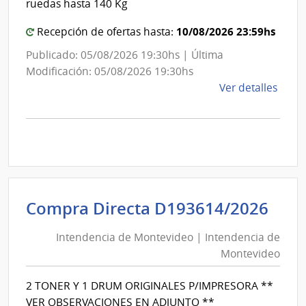
ruedas hasta 140 Kg
10/08/2026 23:59hs
Recepción de ofertas hasta:
Publicado: 05/08/2026 19:30hs | Última
Modificación: 05/08/2026 19:30hs
de
Ver detalles
la
comp
Comp
Direc
D194
|
Inte
Int
Compra Directa D193614/2026
de
de
Mont
Intendencia de Montevideo | Intendencia de
Mon
|
Montevideo
|
Inte
Int
de
2 TONER Y 1 DRUM ORIGINALES P/IMPRESORA **
de
Mont
VER OBSERVACIONES EN ADJUNTO **