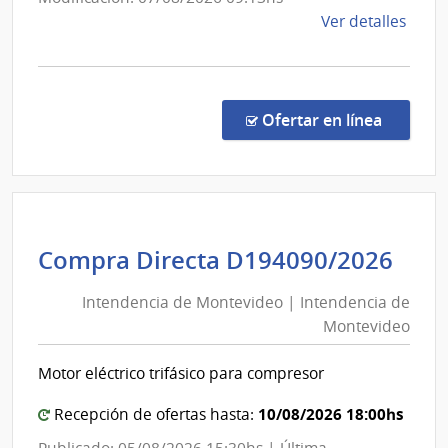
Infraest
de
Ver detalles
Aeronáu
la
comp
Comp
Direc
en la co
Ofertar en línea
364/
|
Minis
de
Defe
Int
Compra Directa D194090/2026
Naci
de
|
Intendencia de Montevideo | Intendencia de
Mon
Direc
Montevideo
|
Naci
Aviac
Int
Motor eléctrico trifásico para compresor
Civil
de
e
Mon
10/08/2026 18:00hs
Recepción de ofertas hasta:
Infra