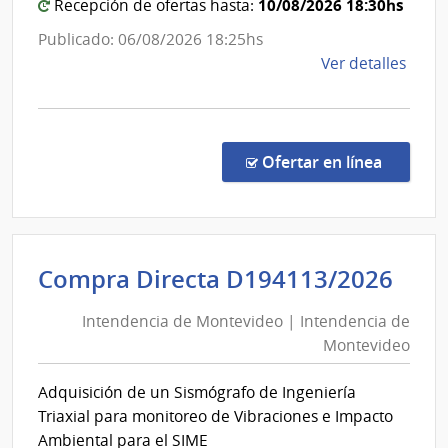
la
10/08/2026 18:30hs
Recepción de ofertas hasta:
Salud
Publicado: 06/08/2026 18:25hs
de
Ver detalles
la
comp
Comp
por
en la co
Ofertar en línea
Exce
557/
|
Minis
Int
Compra Directa D194113/2026
de
de
Salu
Intendencia de Montevideo | Intendencia de
Mon
Públi
Montevideo
|
|
Direc
Int
Adquisición de un Sismógrafo de Ingeniería
Gene
de
Triaxial para monitoreo de Vibraciones e Impacto
de
Mon
Ambiental para el SIME
la