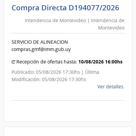
Inte
Int
Compra Directa D194077/2026
de
de
Mont
Intendencia de Montevideo | Intendencia de
Mon
|
Montevideo
|
Inte
Int
de
SERVICIO DE ALINEACION
de
Mont
compras.gmf@imm.gub.uy
Mon
10/08/2026 16:00hs
Recepción de ofertas hasta:
Publicado: 05/08/2026 17:30hs | Última
Modificación: 05/08/2026 17:30hs
de
Ver detalles
la
comp
Comp
Direc
D194
|