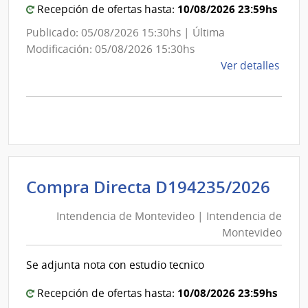
10/08/2026 23:59hs
Recepción de ofertas hasta:
Publicado: 05/08/2026 15:30hs | Última
Modificación: 05/08/2026 15:30hs
de
Ver detalles
la
comp
Comp
Direc
D193
|
Inte
Int
Compra Directa D194235/2026
de
de
Mont
Intendencia de Montevideo | Intendencia de
Mon
|
Montevideo
|
Inte
Int
de
Se adjunta nota con estudio tecnico
de
Mont
Mon
10/08/2026 23:59hs
Recepción de ofertas hasta: