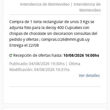
Mont
Intendencia de Montevideo | Intendencia de
Mon
|
Montevideo
|
Inte
Int
de
Compra de 1 torta rectangular de unos 3 Kgs se
de
Mont
adjunta foto para la decoy 400 Cupcakes con
Mon
chispas de chocolate sin decoracion consultas del
pedido y ofertas ; compras.ccz6@imm.gub.uy
Entrega el 22/08
10/08/2026 16:00hs
Recepción de ofertas hasta:
Publicado: 04/08/2026 19:30hs | Última
Modificación: 04/08/2026 19:31hs
de
Ver detalles
la
comp
Comp
Direc
D194