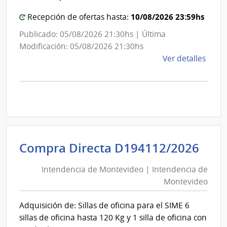
Salu
10/08/2026 23:59hs
Recepción de ofertas hasta:
Publicado: 05/08/2026 21:30hs | Última
Modificación: 05/08/2026 21:30hs
de
Ver detalles
la
comp
Comp
Direc
D194
|
Inte
Int
Compra Directa D194112/2026
de
de
Mont
Intendencia de Montevideo | Intendencia de
Mon
|
Montevideo
|
Inte
Int
de
Adquisición de: Sillas de oficina para el SIME 6
de
Mont
sillas de oficina hasta 120 Kg y 1 silla de oficina con
Mon