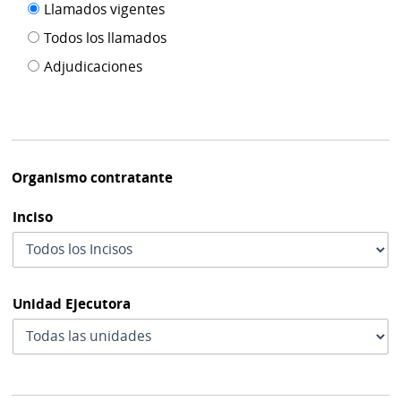
Filtro tipo
Llamados vigentes
por
de
fecha
Todos los llamados
de
publicación
Adjudicaciones
modif
Organismo contratante
Inciso
Unidad Ejecutora