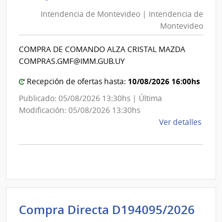
de
de
Mont
Intendencia de Montevideo | Intendencia de
Mon
|
Montevideo
|
Inte
Int
de
COMPRA DE COMANDO ALZA CRISTAL MAZDA
de
Mont
COMPRAS.GMF@IMM.GUB.UY
Mon
10/08/2026 16:00hs
Recepción de ofertas hasta:
Publicado: 05/08/2026 13:30hs | Última
Modificación: 05/08/2026 13:30hs
de
Ver detalles
la
comp
Comp
Direc
D194
|
Inte
Int
Compra Directa D194095/2026
de
de