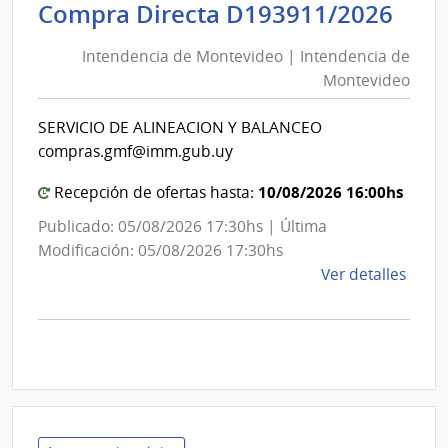
Inte
Int
Compra Directa D193911/2026
de
de
Mont
Intendencia de Montevideo | Intendencia de
Mon
|
Montevideo
|
Inte
Int
de
SERVICIO DE ALINEACION Y BALANCEO
de
Mont
compras.gmf@imm.gub.uy
Mon
10/08/2026 16:00hs
Recepción de ofertas hasta:
Publicado: 05/08/2026 17:30hs | Última
Modificación: 05/08/2026 17:30hs
de
Ver detalles
la
comp
Comp
Direc
D193
|
Inte