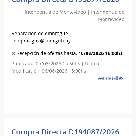
de
Previ
Intendencia de Montevideo | Intendencia de
Mon
Socia
Montevideo
|
|
Banc
Int
Reparacion de embrague
de
de
compras.gmf@imm.gub.uy
Previ
Mon
Socia
10/08/2026 16:00hs
Recepción de ofertas hasta:
Publicado: 05/08/2026 15:30hs | Última
Modificación: 06/08/2026 15:00hs
de
Ver detalles
la
comp
Comp
Direc
D193
|
Inte
Int
Compra Directa D194087/2026