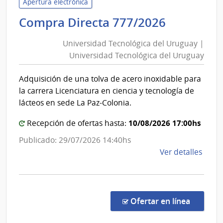
Apertura electrónica
de
Universi
Compra Directa 777/2026
Mont
Tecnológ
|
Universidad Tecnológica del Uruguay |
Inte
del
Universidad Tecnológica del Uruguay
de
Uruguay
Mont
|
Adquisición de una tolva de acero inoxidable para
Universi
la carrera Licenciatura en ciencia y tecnología de
Tecnológ
lácteos en sede La Paz-Colonia.
del
10/08/2026 17:00hs
Uruguay
Recepción de ofertas hasta:
Publicado: 29/07/2026 14:40hs
de
Ver detalles
la
comp
Comp
Direc
en la c
Ofertar en línea
777/