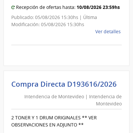
Mon
10/08/2026 23:59hs
Recepción de ofertas hasta:
Publicado: 05/08/2026 15:30hs | Última
Modificación: 05/08/2026 15:30hs
de
Ver detalles
la
comp
Comp
Direc
D193
|
Inte
Int
Compra Directa D193616/2026
de
de
Mont
Intendencia de Montevideo | Intendencia de
Mon
|
Montevideo
|
Inte
Int
de
2 TONER Y 1 DRUM ORIGINALES ** VER
de
Mont
OBSERVACIONES EN ADJUNTO **
Mon