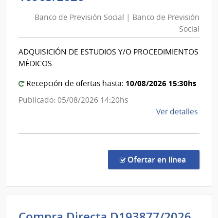
de
Banco de Previsión Social | Banco de Previsión
Previsión
Social
Social
|
ADQUISICIÓN DE ESTUDIOS Y/O PROCEDIMIENTOS
Banco
MÉDICOS
de
Previsión
10/08/2026 15:30hs
Recepción de ofertas hasta:
Social
Publicado: 05/08/2026 14:20hs
de
Ver detalles
la
comp
Conc
de
en la co
Ofertar en línea
Preci
1096
|
Banc
Int
Compra Directa D193877/2026
de