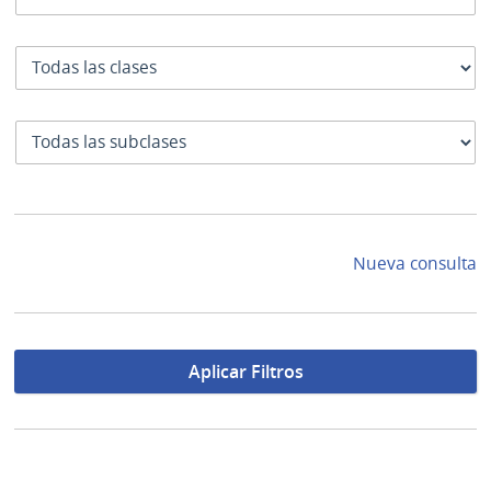
Clase
SubClase
Nueva consulta
Aplicar Filtros