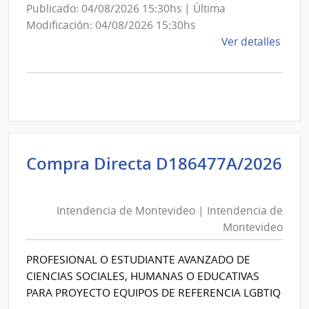
Publicado: 04/08/2026 15:30hs | Última
Modificación: 04/08/2026 15:30hs
de
Ver detalles
la
comp
Comp
Direc
D194
|
Inte
Compra Directa D186477A/2026
de
Intendencia
Mont
de
|
Intendencia de Montevideo | Intendencia de
Montevideo
Inte
Montevideo
|
de
Intendencia
Mont
PROFESIONAL O ESTUDIANTE AVANZADO DE
de
CIENCIAS SOCIALES, HUMANAS O EDUCATIVAS
Montevideo
PARA PROYECTO EQUIPOS DE REFERENCIA LGBTIQ