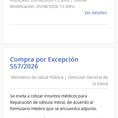
Publicado: 05/08/2026 15:30hs | Última
Aero
Modificación: 05/08/2026 15:30hs
de
Ver detalles
la
comp
Comp
Direc
D194
|
Inte
Compra por Excepción
de
Ministerio
557/2026
Mont
de
|
Ministerio de Salud Pública | Dirección General de
Salud
Inte
la Salud
Pública
de
|
Mont
Se invita a cotizar insumos médicos para
Dirección
Reparación de válvula mitral, de acuerdo al
General
formulario médico que se encuentra adjunto.
de