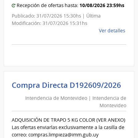
10/08/2026 23:59hs
Recepción de ofertas hasta:
Publicado: 31/07/2026 15:30hs | Última
Modificación: 31/07/2026 15:31hs
de
Ver detalles
la
comp
Comp
Direc
D186
|
Inte
Int
Compra Directa D192609/2026
de
de
Mont
Intendencia de Montevideo | Intendencia de
Mon
|
Montevideo
|
Inte
Int
de
ADQUISICIÓN DE TRAPO 5 KG COLOR (VER ANEXO)
de
Mont
Las ofertas enviarlas exclusivamente a la casilla de
Mon
correo: compras.limpieza@imm.gub.uy