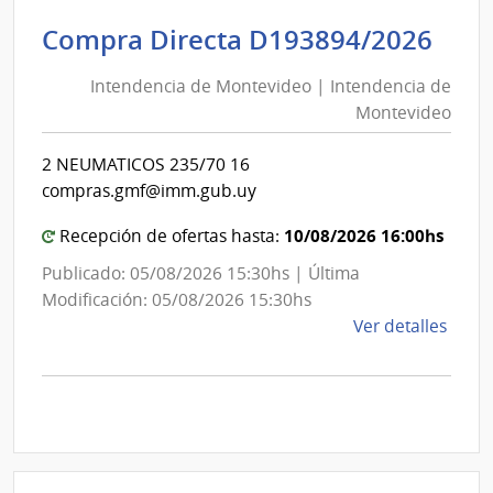
|
Inte
Int
Compra Directa D193894/2026
de
de
Mont
Intendencia de Montevideo | Intendencia de
Mon
|
Montevideo
|
Inte
Int
de
2 NEUMATICOS 235/70 16
de
Mont
compras.gmf@imm.gub.uy
Mon
10/08/2026 16:00hs
Recepción de ofertas hasta:
Publicado: 05/08/2026 15:30hs | Última
Modificación: 05/08/2026 15:30hs
de
Ver detalles
la
comp
Comp
Direc
D193
|