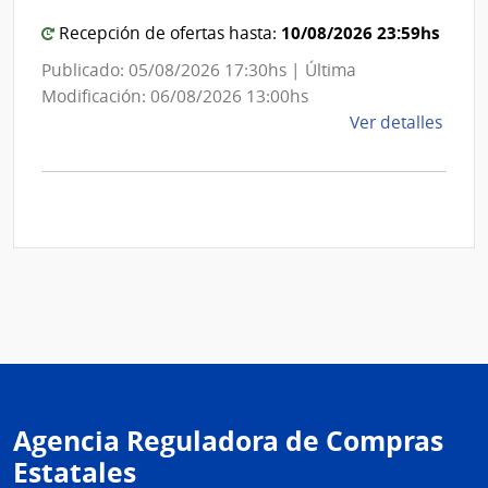
10/08/2026 23:59hs
Recepción de ofertas hasta:
Publicado: 05/08/2026 17:30hs | Última
Modificación: 06/08/2026 13:00hs
de
Ver detalles
la
comp
Comp
Direc
D192
|
Inte
de
Mont
|
Inte
Agencia Reguladora de Compras
de
Mont
Estatales