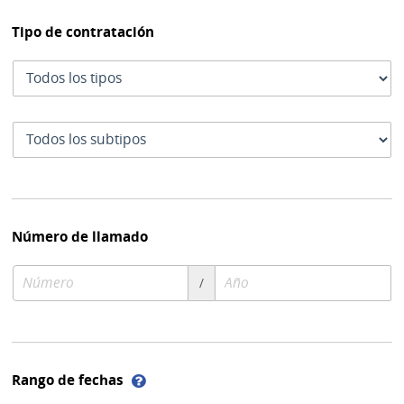
Tipo de contratación
Tipo
de
contratación
Subtipo
de
contratación
Número de llamado
Número
Año
/
de
de
compra
compra
Ayuda
Rango de fechas
sobre