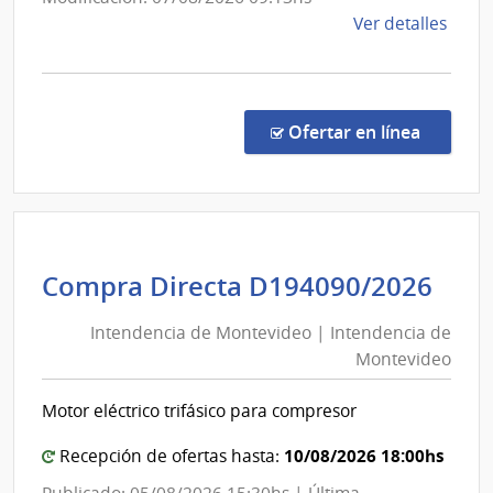
Infraest
de
Ver detalles
Aeronáu
la
comp
Comp
Direc
en la co
Ofertar en línea
364/
|
Minis
de
Defe
Int
Compra Directa D194090/2026
Naci
de
|
Intendencia de Montevideo | Intendencia de
Mon
Direc
Montevideo
|
Naci
Aviac
Int
Motor eléctrico trifásico para compresor
Civil
de
e
Mon
10/08/2026 18:00hs
Recepción de ofertas hasta:
Infra