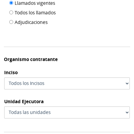
Filtro tipo
Llamados vigentes
por
de
fecha
Todos los llamados
de
publicación
Adjudicaciones
modif
Organismo contratante
Inciso
Unidad Ejecutora