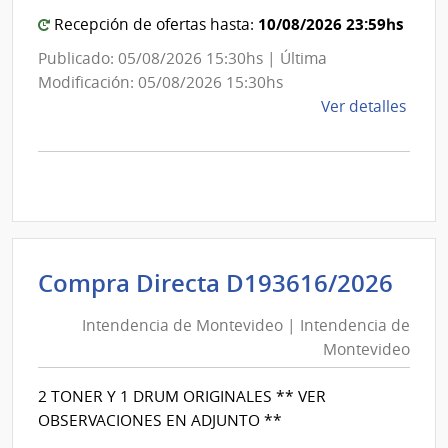
Mon
10/08/2026 23:59hs
Recepción de ofertas hasta:
Publicado: 05/08/2026 15:30hs | Última
Modificación: 05/08/2026 15:30hs
de
Ver detalles
la
comp
Comp
Direc
D193
|
Inte
Int
Compra Directa D193616/2026
de
de
Mont
Intendencia de Montevideo | Intendencia de
Mon
|
Montevideo
|
Inte
Int
de
2 TONER Y 1 DRUM ORIGINALES ** VER
de
Mont
OBSERVACIONES EN ADJUNTO **
Mon