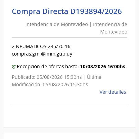
|
Inte
Int
Compra Directa D193894/2026
de
de
Mont
Intendencia de Montevideo | Intendencia de
Mon
|
Montevideo
|
Inte
Int
de
2 NEUMATICOS 235/70 16
de
Mont
compras.gmf@imm.gub.uy
Mon
10/08/2026 16:00hs
Recepción de ofertas hasta:
Publicado: 05/08/2026 15:30hs | Última
Modificación: 05/08/2026 15:30hs
de
Ver detalles
la
comp
Comp
Direc
D193
|