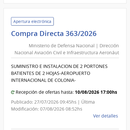
|
Univ
Tecno
del
Apertura electrónica
Urug
Minister
Compra Directa 363/2026
|
de
Univ
Ministerio de Defensa Nacional | Dirección
Defensa
Tecno
Nacional Aviación Civil e Infraestructura Aeronáut
Nacional
del
|
Urug
SUMINISTRO E INSTALACION DE 2 PORTONES
Direcció
BATIENTES DE 2 HOJAS-AEROPUERTO
Nacional
INTERNACIONAL DE COLONIA-
Aviación
10/08/2026 17:00hs
Civil
Recepción de ofertas hasta:
e
Publicado: 27/07/2026 09:45hs | Última
Infraest
Modificación: 07/08/2026 08:52hs
Aeronáu
de
Ver detalles
la
comp