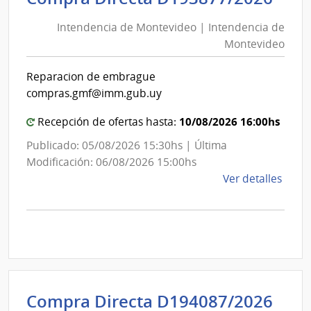
de
Previ
Intendencia de Montevideo | Intendencia de
Mon
Socia
Montevideo
|
|
Banc
Int
Reparacion de embrague
de
de
compras.gmf@imm.gub.uy
Previ
Mon
Socia
10/08/2026 16:00hs
Recepción de ofertas hasta:
Publicado: 05/08/2026 15:30hs | Última
Modificación: 06/08/2026 15:00hs
de
Ver detalles
la
comp
Comp
Direc
D193
|
Inte
Int
Compra Directa D194087/2026