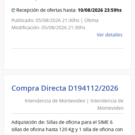
Salu
10/08/2026 23:59hs
Recepción de ofertas hasta:
Publicado: 05/08/2026 21:30hs | Última
Modificación: 05/08/2026 21:30hs
de
Ver detalles
la
comp
Comp
Direc
D194
|
Inte
Int
Compra Directa D194112/2026
de
de
Mont
Intendencia de Montevideo | Intendencia de
Mon
|
Montevideo
|
Inte
Int
de
Adquisición de: Sillas de oficina para el SIME 6
de
Mont
sillas de oficina hasta 120 Kg y 1 silla de oficina con
Mon