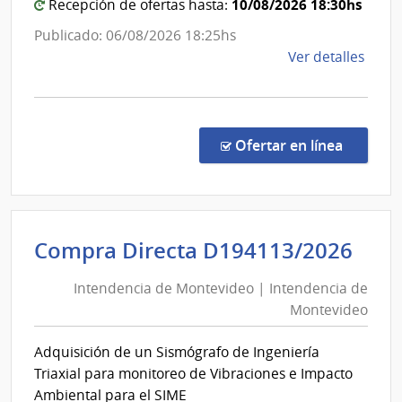
la
10/08/2026 18:30hs
Recepción de ofertas hasta:
Salud
Publicado: 06/08/2026 18:25hs
de
Ver detalles
la
comp
Comp
por
en la co
Ofertar en línea
Exce
557/
|
Minis
Int
Compra Directa D194113/2026
de
de
Salu
Intendencia de Montevideo | Intendencia de
Mon
Públi
Montevideo
|
|
Direc
Int
Adquisición de un Sismógrafo de Ingeniería
Gene
de
Triaxial para monitoreo de Vibraciones e Impacto
de
Mon
Ambiental para el SIME
la