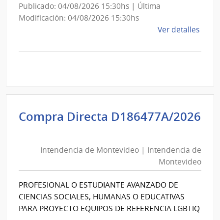
Publicado: 04/08/2026 15:30hs | Última
Modificación: 04/08/2026 15:30hs
de
Ver detalles
la
comp
Comp
Direc
D194
|
Inte
Compra Directa D186477A/2026
de
Intendencia
Mont
de
|
Intendencia de Montevideo | Intendencia de
Montevideo
Inte
Montevideo
|
de
Intendencia
Mont
PROFESIONAL O ESTUDIANTE AVANZADO DE
de
CIENCIAS SOCIALES, HUMANAS O EDUCATIVAS
Montevideo
PARA PROYECTO EQUIPOS DE REFERENCIA LGBTIQ