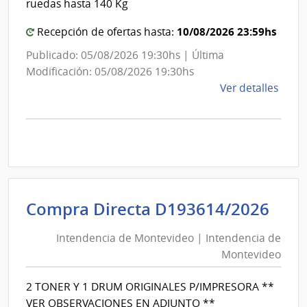
ruedas hasta 140 Kg
10/08/2026 23:59hs
Recepción de ofertas hasta:
Publicado: 05/08/2026 19:30hs | Última
Modificación: 05/08/2026 19:30hs
de
Ver detalles
la
comp
Comp
Direc
D194
|
Inte
Int
Compra Directa D193614/2026
de
de
Mont
Intendencia de Montevideo | Intendencia de
Mon
|
Montevideo
|
Inte
Int
de
2 TONER Y 1 DRUM ORIGINALES P/IMPRESORA **
de
Mont
VER OBSERVACIONES EN ADJUNTO **