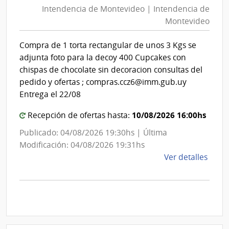
Mont
Intendencia de Montevideo | Intendencia de
Mon
|
Montevideo
|
Inte
Int
de
Compra de 1 torta rectangular de unos 3 Kgs se
de
Mont
adjunta foto para la decoy 400 Cupcakes con
Mon
chispas de chocolate sin decoracion consultas del
pedido y ofertas ; compras.ccz6@imm.gub.uy
Entrega el 22/08
10/08/2026 16:00hs
Recepción de ofertas hasta:
Publicado: 04/08/2026 19:30hs | Última
Modificación: 04/08/2026 19:31hs
de
Ver detalles
la
comp
Comp
Direc
D194