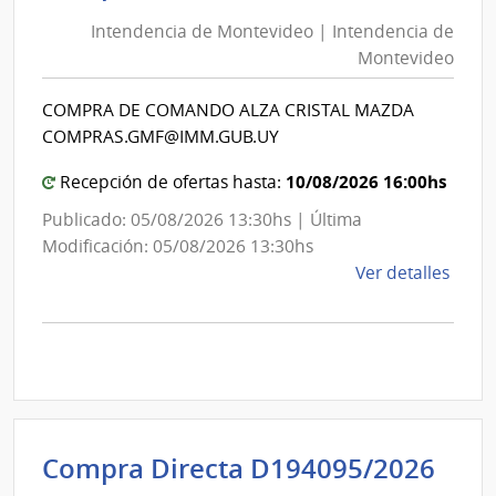
de
de
Mont
Intendencia de Montevideo | Intendencia de
Mon
|
Montevideo
|
Inte
Int
de
COMPRA DE COMANDO ALZA CRISTAL MAZDA
de
Mont
COMPRAS.GMF@IMM.GUB.UY
Mon
10/08/2026 16:00hs
Recepción de ofertas hasta:
Publicado: 05/08/2026 13:30hs | Última
Modificación: 05/08/2026 13:30hs
de
Ver detalles
la
comp
Comp
Direc
D194
|
Inte
Int
Compra Directa D194095/2026
de
de