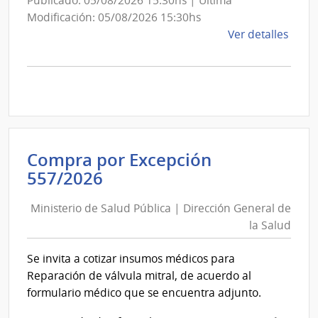
Publicado: 05/08/2026 15:30hs | Última
Aero
Modificación: 05/08/2026 15:30hs
de
Ver detalles
la
comp
Comp
Direc
D194
|
Inte
Compra por Excepción
de
Ministerio
557/2026
Mont
de
|
Ministerio de Salud Pública | Dirección General de
Salud
Inte
la Salud
Pública
de
|
Mont
Se invita a cotizar insumos médicos para
Dirección
Reparación de válvula mitral, de acuerdo al
General
formulario médico que se encuentra adjunto.
de