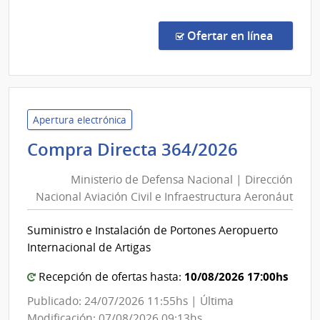
Comp
Direc
en la co
Ofertar en línea
363/
|
Minis
de
Defe
Apertura electrónica
Naci
Minister
Compra Directa 364/2026
|
de
Direc
Ministerio de Defensa Nacional | Dirección
Defensa
Naci
Nacional Aviación Civil e Infraestructura Aeronáut
Nacional
Aviac
|
Civil
Suministro e Instalación de Portones Aeropuerto
Direcció
e
Internacional de Artigas
Infra
Nacional
Aero
Aviación
10/08/2026 17:00hs
Recepción de ofertas hasta:
Civil
Publicado: 24/07/2026 11:55hs | Última
e
Modificación: 07/08/2026 09:13hs