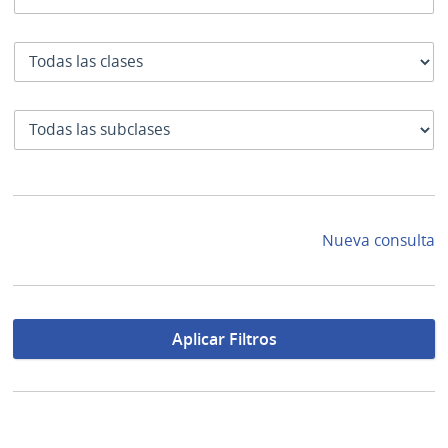
Clase
SubClase
Nueva consulta
Aplicar Filtros