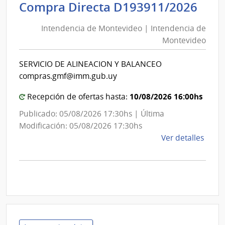
Inte
Int
Compra Directa D193911/2026
de
de
Mont
Intendencia de Montevideo | Intendencia de
Mon
|
Montevideo
|
Inte
Int
de
SERVICIO DE ALINEACION Y BALANCEO
de
Mont
compras.gmf@imm.gub.uy
Mon
10/08/2026 16:00hs
Recepción de ofertas hasta:
Publicado: 05/08/2026 17:30hs | Última
Modificación: 05/08/2026 17:30hs
de
Ver detalles
la
comp
Comp
Direc
D193
|
Inte