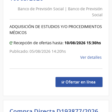
de
Banco de Previsión Social | Banco de Previsión
Previsión
Social
Social
|
ADQUISICIÓN DE ESTUDIOS Y/O PROCEDIMIENTOS
Banco
MÉDICOS
de
Previsión
10/08/2026 15:30hs
Recepción de ofertas hasta:
Social
Publicado: 05/08/2026 14:20hs
de
Ver detalles
la
comp
Conc
de
en la co
Ofertar en línea
Preci
1096
|
Banc
Int
Compra Directa D193877/2026
de