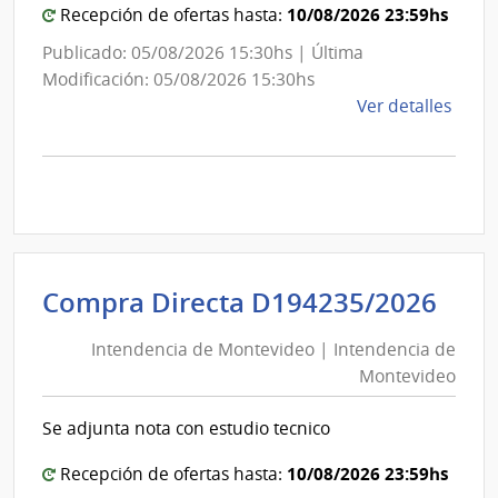
10/08/2026 23:59hs
Recepción de ofertas hasta:
Publicado: 05/08/2026 15:30hs | Última
Modificación: 05/08/2026 15:30hs
de
Ver detalles
la
comp
Comp
Direc
D193
|
Inte
Int
Compra Directa D194235/2026
de
de
Mont
Intendencia de Montevideo | Intendencia de
Mon
|
Montevideo
|
Inte
Int
de
Se adjunta nota con estudio tecnico
de
Mont
Mon
10/08/2026 23:59hs
Recepción de ofertas hasta: