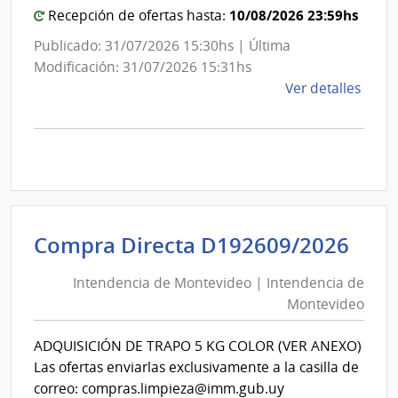
10/08/2026 23:59hs
Recepción de ofertas hasta:
Publicado: 31/07/2026 15:30hs | Última
Modificación: 31/07/2026 15:31hs
de
Ver detalles
la
comp
Comp
Direc
D186
|
Inte
Int
Compra Directa D192609/2026
de
de
Mont
Intendencia de Montevideo | Intendencia de
Mon
|
Montevideo
|
Inte
Int
de
ADQUISICIÓN DE TRAPO 5 KG COLOR (VER ANEXO)
de
Mont
Las ofertas enviarlas exclusivamente a la casilla de
Mon
correo: compras.limpieza@imm.gub.uy