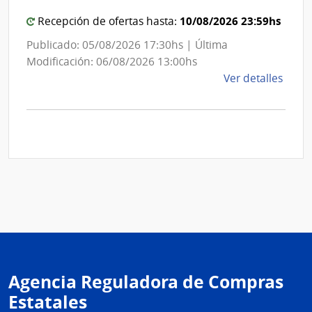
10/08/2026 23:59hs
Recepción de ofertas hasta:
Publicado: 05/08/2026 17:30hs | Última
Modificación: 06/08/2026 13:00hs
de
Ver detalles
la
comp
Comp
Direc
D192
|
Inte
de
Mont
|
Inte
Agencia Reguladora de Compras
de
Mont
Estatales