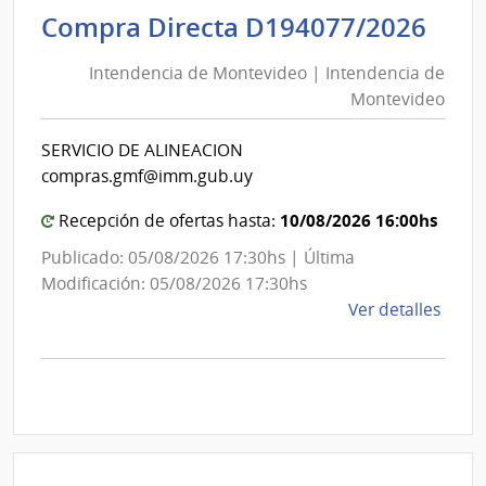
Inte
Int
Compra Directa D194077/2026
de
de
Mont
Intendencia de Montevideo | Intendencia de
Mon
|
Montevideo
|
Inte
Int
de
SERVICIO DE ALINEACION
de
Mont
compras.gmf@imm.gub.uy
Mon
10/08/2026 16:00hs
Recepción de ofertas hasta:
Publicado: 05/08/2026 17:30hs | Última
Modificación: 05/08/2026 17:30hs
de
Ver detalles
la
comp
Comp
Direc
D194
|