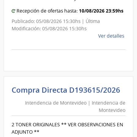
Mon
10/08/2026 23:59hs
Recepción de ofertas hasta:
Publicado: 05/08/2026 15:30hs | Última
Modificación: 05/08/2026 15:30hs
de
Ver detalles
la
comp
Comp
Direc
D193
|
Inte
Int
Compra Directa D193615/2026
de
de
Mont
Intendencia de Montevideo | Intendencia de
Mon
|
Montevideo
|
Inte
Int
de
2 TONER ORIGINALES ** VER OBSERVACIONES EN
de
Mont
ADJUNTO **