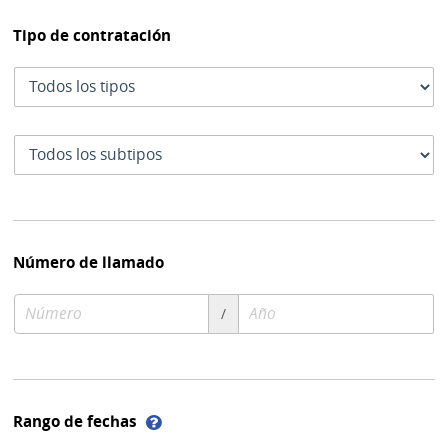
Tipo de contratación
Tipo
de
contratación
Subtipo
de
contratación
Número de llamado
Número
Año
/
de
de
compra
compra
Ayuda
Rango de fechas
sobre