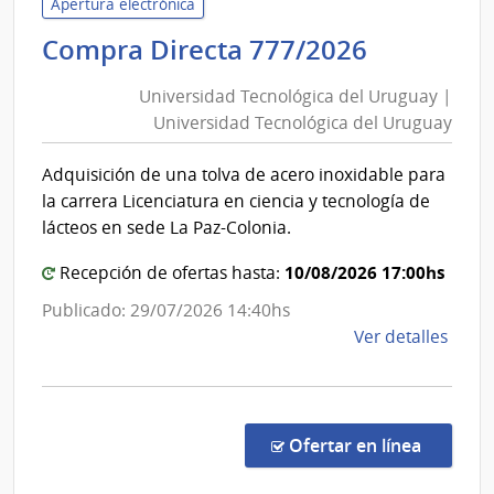
Apertura electrónica
de
Universi
Compra Directa 777/2026
Mont
Tecnológ
|
Universidad Tecnológica del Uruguay |
Inte
del
Universidad Tecnológica del Uruguay
de
Uruguay
Mont
|
Adquisición de una tolva de acero inoxidable para
Universi
la carrera Licenciatura en ciencia y tecnología de
Tecnológ
lácteos en sede La Paz-Colonia.
del
10/08/2026 17:00hs
Uruguay
Recepción de ofertas hasta:
Publicado: 29/07/2026 14:40hs
de
Ver detalles
la
comp
Comp
Direc
en la c
Ofertar en línea
777/