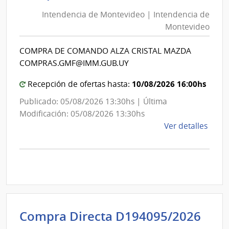
de
de
Mont
Intendencia de Montevideo | Intendencia de
Mon
|
Montevideo
|
Inte
Int
de
COMPRA DE COMANDO ALZA CRISTAL MAZDA
de
Mont
COMPRAS.GMF@IMM.GUB.UY
Mon
10/08/2026 16:00hs
Recepción de ofertas hasta:
Publicado: 05/08/2026 13:30hs | Última
Modificación: 05/08/2026 13:30hs
de
Ver detalles
la
comp
Comp
Direc
D194
|
Inte
Int
Compra Directa D194095/2026
de
de