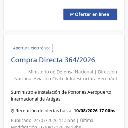
Comp
Direc
en la co
Ofertar en línea
363/
|
Minis
de
Defe
Apertura electrónica
Naci
Minister
Compra Directa 364/2026
|
de
Direc
Ministerio de Defensa Nacional | Dirección
Defensa
Naci
Nacional Aviación Civil e Infraestructura Aeronáut
Nacional
Aviac
|
Civil
Suministro e Instalación de Portones Aeropuerto
Direcció
e
Internacional de Artigas
Infra
Nacional
Aero
Aviación
10/08/2026 17:00hs
Recepción de ofertas hasta:
Civil
Publicado: 24/07/2026 11:55hs | Última
e
Modificación: 07/08/2026 09:13hs