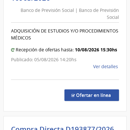
de
Banco de Previsión Social | Banco de Previsión
Previsión
Social
Social
|
ADQUISICIÓN DE ESTUDIOS Y/O PROCEDIMIENTOS
Banco
MÉDICOS
de
Previsión
10/08/2026 15:30hs
Recepción de ofertas hasta:
Social
Publicado: 05/08/2026 14:20hs
de
Ver detalles
la
comp
Conc
de
en la co
Ofertar en línea
Preci
1096
|
Banc
Int
Compra Directa D193877/2026
de