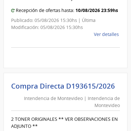
Mon
10/08/2026 23:59hs
Recepción de ofertas hasta:
Publicado: 05/08/2026 15:30hs | Última
Modificación: 05/08/2026 15:30hs
de
Ver detalles
la
comp
Comp
Direc
D193
|
Inte
Int
Compra Directa D193615/2026
de
de
Mont
Intendencia de Montevideo | Intendencia de
Mon
|
Montevideo
|
Inte
Int
de
2 TONER ORIGINALES ** VER OBSERVACIONES EN
de
Mont
ADJUNTO **