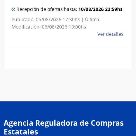
10/08/2026 23:59hs
Recepción de ofertas hasta:
Publicado: 05/08/2026 17:30hs | Última
Modificación: 06/08/2026 13:00hs
de
Ver detalles
la
comp
Comp
Direc
D192
|
Inte
de
Mont
|
Inte
Agencia Reguladora de Compras
de
Mont
Estatales