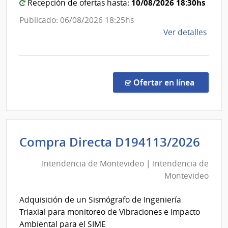
la
10/08/2026 18:30hs
Recepción de ofertas hasta:
Salud
Publicado: 06/08/2026 18:25hs
de
Ver detalles
la
comp
Comp
por
en la co
Ofertar en línea
Exce
557/
|
Minis
Int
Compra Directa D194113/2026
de
de
Salu
Intendencia de Montevideo | Intendencia de
Mon
Públi
Montevideo
|
|
Direc
Int
Adquisición de un Sismógrafo de Ingeniería
Gene
de
Triaxial para monitoreo de Vibraciones e Impacto
de
Mon
Ambiental para el SIME
la