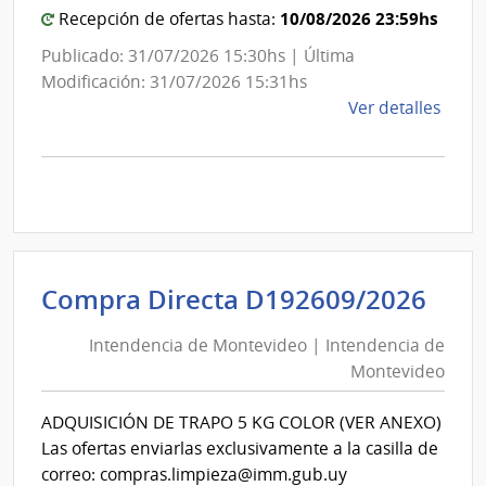
10/08/2026 23:59hs
Recepción de ofertas hasta:
Publicado: 31/07/2026 15:30hs | Última
Modificación: 31/07/2026 15:31hs
de
Ver detalles
la
comp
Comp
Direc
D186
|
Inte
Int
Compra Directa D192609/2026
de
de
Mont
Intendencia de Montevideo | Intendencia de
Mon
|
Montevideo
|
Inte
Int
de
ADQUISICIÓN DE TRAPO 5 KG COLOR (VER ANEXO)
de
Mont
Las ofertas enviarlas exclusivamente a la casilla de
Mon
correo: compras.limpieza@imm.gub.uy