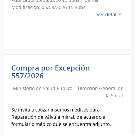
Publicado: 05/08/2026 15:30hs | Última
Aero
Modificación: 05/08/2026 15:30hs
de
Ver detalles
la
comp
Comp
Direc
D194
|
Inte
Compra por Excepción
de
Ministerio
557/2026
Mont
de
|
Ministerio de Salud Pública | Dirección General de
Salud
Inte
la Salud
Pública
de
|
Mont
Se invita a cotizar insumos médicos para
Dirección
Reparación de válvula mitral, de acuerdo al
General
formulario médico que se encuentra adjunto.
de