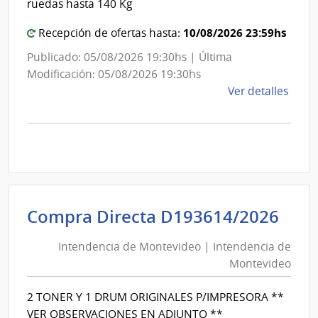
ruedas hasta 140 Kg
10/08/2026 23:59hs
Recepción de ofertas hasta:
Publicado: 05/08/2026 19:30hs | Última
Modificación: 05/08/2026 19:30hs
de
Ver detalles
la
comp
Comp
Direc
D194
|
Inte
Int
Compra Directa D193614/2026
de
de
Mont
Intendencia de Montevideo | Intendencia de
Mon
|
Montevideo
|
Inte
Int
de
2 TONER Y 1 DRUM ORIGINALES P/IMPRESORA **
de
Mont
VER OBSERVACIONES EN ADJUNTO **