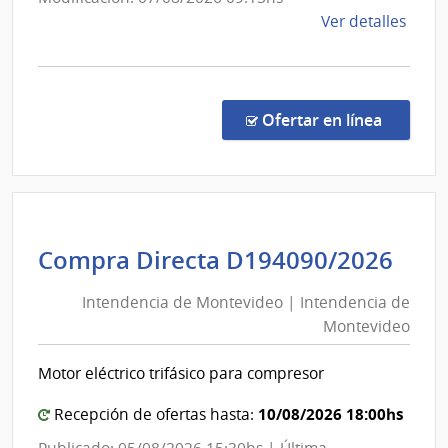
Infraest
de
Ver detalles
Aeronáu
la
comp
Comp
Direc
en la co
Ofertar en línea
364/
|
Minis
de
Defe
Int
Compra Directa D194090/2026
Naci
de
|
Intendencia de Montevideo | Intendencia de
Mon
Direc
Montevideo
|
Naci
Aviac
Int
Motor eléctrico trifásico para compresor
Civil
de
e
Mon
10/08/2026 18:00hs
Recepción de ofertas hasta:
Infra