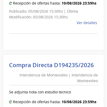
10/08/2026 23:59hs
Recepción de ofertas hasta:
Publicado: 05/08/2026 15:30hs | Última
Modificación: 05/08/2026 15:30hs
de
Ver detalles
la
comp
Comp
Direc
D193
|
Inte
Int
Compra Directa D194235/2026
de
de
Mont
Intendencia de Montevideo | Intendencia de
Mon
|
Montevideo
|
Inte
Int
de
Se adjunta nota con estudio tecnico
de
Mont
Mon
10/08/2026 23:59hs
Recepción de ofertas hasta: