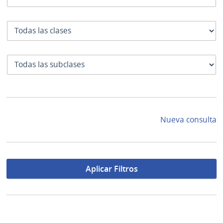
Clase
SubClase
Nueva consulta
Aplicar Filtros