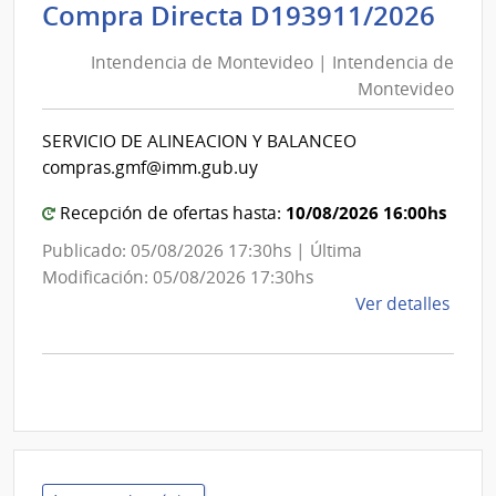
Inte
Int
Compra Directa D193911/2026
de
de
Mont
Intendencia de Montevideo | Intendencia de
Mon
|
Montevideo
|
Inte
Int
de
SERVICIO DE ALINEACION Y BALANCEO
de
Mont
compras.gmf@imm.gub.uy
Mon
10/08/2026 16:00hs
Recepción de ofertas hasta:
Publicado: 05/08/2026 17:30hs | Última
Modificación: 05/08/2026 17:30hs
de
Ver detalles
la
comp
Comp
Direc
D193
|
Inte