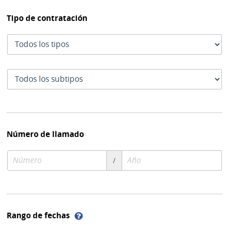
Tipo de contratación
Tipo
de
contratación
Subtipo
de
contratación
Número de llamado
Número
Año
/
de
de
compra
compra
Ayuda
Rango de fechas
sobre