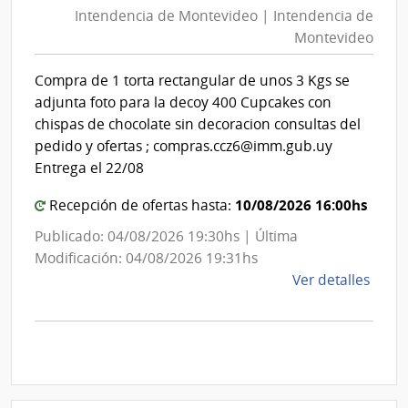
Mont
Intendencia de Montevideo | Intendencia de
Mon
|
Montevideo
|
Inte
Int
de
Compra de 1 torta rectangular de unos 3 Kgs se
de
Mont
adjunta foto para la decoy 400 Cupcakes con
Mon
chispas de chocolate sin decoracion consultas del
pedido y ofertas ; compras.ccz6@imm.gub.uy
Entrega el 22/08
10/08/2026 16:00hs
Recepción de ofertas hasta:
Publicado: 04/08/2026 19:30hs | Última
Modificación: 04/08/2026 19:31hs
de
Ver detalles
la
comp
Comp
Direc
D194