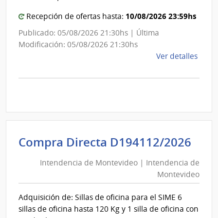
Salu
10/08/2026 23:59hs
Recepción de ofertas hasta:
Publicado: 05/08/2026 21:30hs | Última
Modificación: 05/08/2026 21:30hs
de
Ver detalles
la
comp
Comp
Direc
D194
|
Inte
Int
Compra Directa D194112/2026
de
de
Mont
Intendencia de Montevideo | Intendencia de
Mon
|
Montevideo
|
Inte
Int
de
Adquisición de: Sillas de oficina para el SIME 6
de
Mont
sillas de oficina hasta 120 Kg y 1 silla de oficina con
Mon