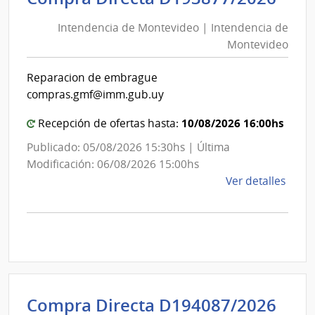
de
Previ
Intendencia de Montevideo | Intendencia de
Mon
Socia
Montevideo
|
|
Banc
Int
Reparacion de embrague
de
de
compras.gmf@imm.gub.uy
Previ
Mon
Socia
10/08/2026 16:00hs
Recepción de ofertas hasta:
Publicado: 05/08/2026 15:30hs | Última
Modificación: 06/08/2026 15:00hs
de
Ver detalles
la
comp
Comp
Direc
D193
|
Inte
Int
Compra Directa D194087/2026