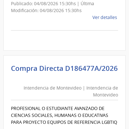
Publicado: 04/08/2026 15:30hs | Última
Modificación: 04/08/2026 15:30hs
de
Ver detalles
la
comp
Comp
Direc
D194
|
Inte
Compra Directa D186477A/2026
de
Intendencia
Mont
de
|
Intendencia de Montevideo | Intendencia de
Montevideo
Inte
Montevideo
|
de
Intendencia
Mont
PROFESIONAL O ESTUDIANTE AVANZADO DE
de
CIENCIAS SOCIALES, HUMANAS O EDUCATIVAS
Montevideo
PARA PROYECTO EQUIPOS DE REFERENCIA LGBTIQ