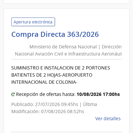
|
Univ
Tecno
del
Apertura electrónica
Urug
Minister
Compra Directa 363/2026
|
de
Univ
Ministerio de Defensa Nacional | Dirección
Defensa
Tecno
Nacional Aviación Civil e Infraestructura Aeronáut
Nacional
del
|
Urug
SUMINISTRO E INSTALACION DE 2 PORTONES
Direcció
BATIENTES DE 2 HOJAS-AEROPUERTO
Nacional
INTERNACIONAL DE COLONIA-
Aviación
10/08/2026 17:00hs
Civil
Recepción de ofertas hasta:
e
Publicado: 27/07/2026 09:45hs | Última
Infraest
Modificación: 07/08/2026 08:52hs
Aeronáu
de
Ver detalles
la
comp