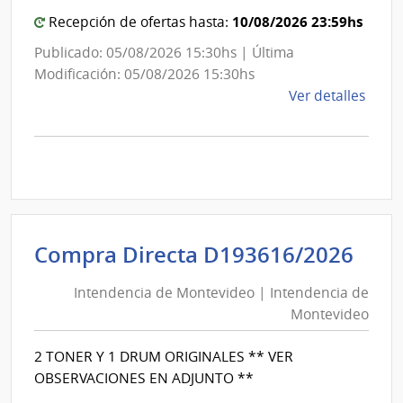
Mon
10/08/2026 23:59hs
Recepción de ofertas hasta:
Publicado: 05/08/2026 15:30hs | Última
Modificación: 05/08/2026 15:30hs
de
Ver detalles
la
comp
Comp
Direc
D193
|
Inte
Int
Compra Directa D193616/2026
de
de
Mont
Intendencia de Montevideo | Intendencia de
Mon
|
Montevideo
|
Inte
Int
de
2 TONER Y 1 DRUM ORIGINALES ** VER
de
Mont
OBSERVACIONES EN ADJUNTO **
Mon