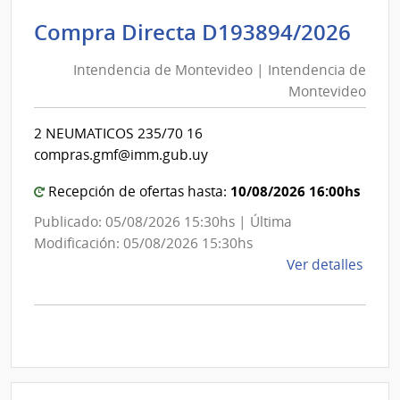
|
Inte
Int
Compra Directa D193894/2026
de
de
Mont
Intendencia de Montevideo | Intendencia de
Mon
|
Montevideo
|
Inte
Int
de
2 NEUMATICOS 235/70 16
de
Mont
compras.gmf@imm.gub.uy
Mon
10/08/2026 16:00hs
Recepción de ofertas hasta:
Publicado: 05/08/2026 15:30hs | Última
Modificación: 05/08/2026 15:30hs
de
Ver detalles
la
comp
Comp
Direc
D193
|