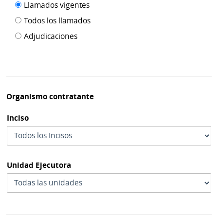
Filtro tipo
Llamados vigentes
por
de
fecha
Todos los llamados
de
publicación
Adjudicaciones
modif
Organismo contratante
Inciso
Unidad Ejecutora