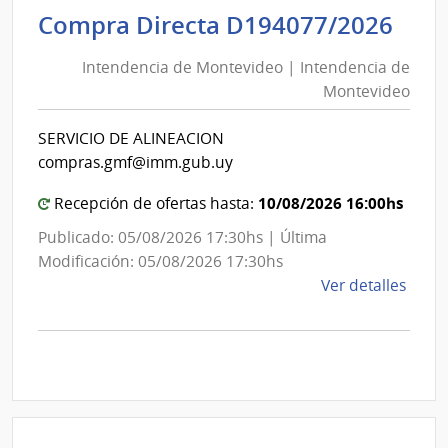
Inte
Int
Compra Directa D194077/2026
de
de
Mont
Intendencia de Montevideo | Intendencia de
Mon
|
Montevideo
|
Inte
Int
de
SERVICIO DE ALINEACION
de
Mont
compras.gmf@imm.gub.uy
Mon
10/08/2026 16:00hs
Recepción de ofertas hasta:
Publicado: 05/08/2026 17:30hs | Última
Modificación: 05/08/2026 17:30hs
de
Ver detalles
la
comp
Comp
Direc
D194
|