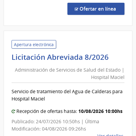
del
Comp
Direc
Estad
en la co
Ofertar en línea
8816
|
Admin
de
las
Apertura electrónica
Obra
Admini
Licitación Abreviada 8/2026
Sanit
de
del
Administración de Servicios de Salud del Estado |
Servic
Esta
Hospital Maciel
de
|
Salud
Admin
Servicio de tratamiento del Agua de Calderas para
del
de
Hospital Maciel
las
Estado
Obra
|
10/08/2026 10:00hs
Recepción de ofertas hasta:
Sanit
Hospit
Publicado: 24/07/2026 10:50hs | Última
del
Maciel
Modificación: 04/08/2026 09:26hs
Esta
de