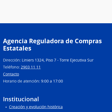
del
Inter
|
Direc
Naci
de
Agencia Reguladora de Compras
Sani
Estatales
Polici
Dirección:
Liniers 1324, Piso 7 - Torre Ejecutiva Sur
Teléfono:
2903 11 11
Contacto
Horario de atención:
9:00 a 17:00
Institucional
Creación y evolución histórica