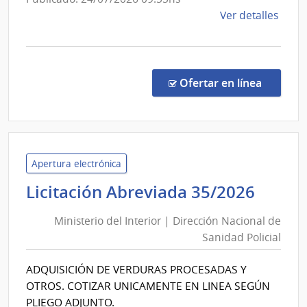
San
de
Ver detalles
de
la
las
comp
Fuer
Licit
Arm
Abre
en la co
Ofertar en línea
456/
|
Minis
de
Defe
Apertura electrónica
Naci
Minis
Licitación Abreviada 35/2026
|
del
Direc
Ministerio del Interior | Dirección Nacional de
Inter
Naci
Sanidad Policial
|
de
Direc
Sani
ADQUISICIÓN DE VERDURAS PROCESADAS Y
Nacio
de
OTROS. COTIZAR UNICAMENTE EN LINEA SEGÚN
las
de
PLIEGO ADJUNTO.