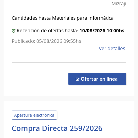
Mizraji
Salud
Cent
del
Depa
Cantidades hasta Materiales para informática
de
Estad
Dura
|
10/08/2026 10:00hs
Recepción de ofertas hasta:
Instit
Publicado: 05/08/2026 09:55hs
Nal.de
de
Ver detalles
Reuma
la
Prof.D
comp
Moisé
Comp
Mizraj
Direc
en la co
Ofertar en línea
1323
|
Admin
de
Servi
Apertura electrónica
de
Administ
Compra Directa 259/2026
Salu
de
del