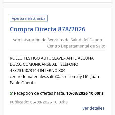
Admin
de
Servi
Apertura electrónica
de
Administ
Compra Directa 878/2026
Salu
de
del
Administración de Servicios de Salud del Estado |
Servicios
Esta
Centro Departamental de Salto
de
|
Salud
Cent
ROLLO TESTIGO AUTOCLAVE.- ANTE ALGUNA
del
Depa
DUDA, COMUNICARSE AL TELÉFONO
de
Estado
47323140/3144 INTERNO 304
Salto
|
centrodemateriales.salto@asse.com.uy LIC. Juan
Centro
Pablo Oberti.-
Departa
10/08/2026 10:00hs
Recepción de ofertas hasta:
de
Salto
Publicado: 06/08/2026 10:00hs
de
Ver detalles
la