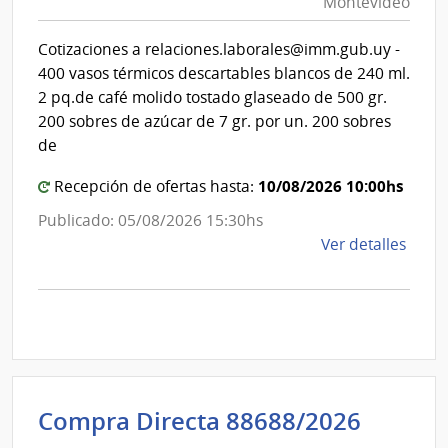
Montevideo
|
del
Esta
Int
Cotizaciones a relaciones.laborales@imm.gub.uy -
|
de
400 vasos térmicos descartables blancos de 240 ml.
Hospi
Mon
2 pq.de café molido tostado glaseado de 500 gr.
de
200 sobres de azúcar de 7 gr. por un. 200 sobres
San
de
Carlo
10/08/2026 10:00hs
Recepción de ofertas hasta:
Publicado: 05/08/2026 15:30hs
de
Ver detalles
la
comp
Comp
Direc
D192
|
Inte
Admini
Compra Directa 88688/2026
de
de