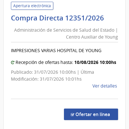
Servi
Apertura electrónica
de
Admini
Compra Directa 12351/2026
Salu
de
del
Administración de Servicios de Salud del Estado |
Servic
Esta
Centro Auxiliar de Young
de
|
Salud
Cent
IMPRESIONES VARIAS HOSPITAL DE YOUNG
del
de
Rehab
Estad
10/08/2026 10:00hs
Recepción de ofertas hasta:
Médi
|
Publicado: 31/07/2026 10:00hs | Última
Ocup
Centr
Modificación: 31/07/2026 10:01hs
y
Auxili
de
Ver detalles
Sicos
de
la
Young
comp
Comp
Direc
en la co
Ofertar en línea
1235
|