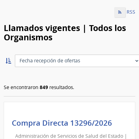
RSS
Llamados vigentes | Todos los
Organismos
Ordernar
ascendente:
Ordenar
849
Se encontraron
resultados.
Admini
Compra Directa 13296/2026
de
Administración de Servicios de Salud del Estado |
Servic