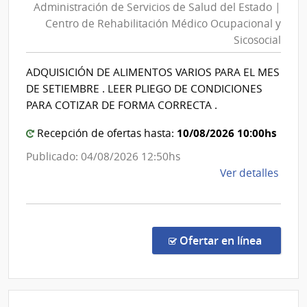
Administración de Servicios de Salud del Estado |
Servicios
Esta
Centro de Rehabilitación Médico Ocupacional y
de
|
Sicosocial
Salud
Insti
del
Nal.
ADQUISICIÓN DE ALIMENTOS VARIOS PARA EL MES
Reum
Estado
DE SETIEMBRE . LEER PLIEGO DE CONDICIONES
Prof.
|
PARA COTIZAR DE FORMA CORRECTA .
Mois
Centro
Mizra
10/08/2026 10:00hs
Recepción de ofertas hasta:
de
Rehabili
Publicado: 04/08/2026 12:50hs
Médico
de
Ver detalles
Ocupaci
la
y
comp
Comp
Sicosocia
Direc
en la co
Ofertar en línea
259/
|
Admin
de