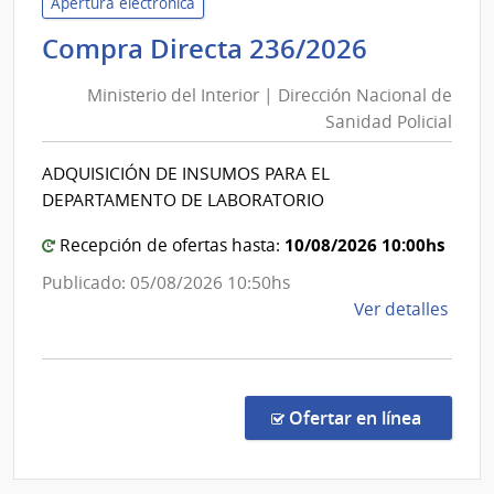
la
Apertura electrónica
Repú
Minister
Compra Directa 236/2026
|
del
Cent
Ministerio del Interior | Dirección Nacional de
Interior
Unive
Sanidad Policial
|
Regi
Direcció
Nore
ADQUISICIÓN DE INSUMOS PARA EL
Nacional
DEPARTAMENTO DE LABORATORIO
de
Sanidad
10/08/2026 10:00hs
Recepción de ofertas hasta:
Policial
Publicado: 05/08/2026 10:50hs
de
Ver detalles
la
comp
Comp
Direc
en la co
Ofertar en línea
236/
|
Minis