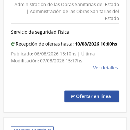
Mont
Administración de las Obras Sanitarias del Estado
las
|
| Administración de las Obras Sanitarias del
Obras
Inte
Estado
Sanita
de
del
Mont
Servicio de seguridad Fisica
Estad
|
10/08/2026 10:00hs
Recepción de ofertas hasta:
Admini
Publicado: 06/08/2026 15:10hs | Última
de
Modificación: 07/08/2026 15:17hs
las
de
Ver detalles
Obras
la
Sanita
comp
del
Comp
Direc
Estad
en la co
Ofertar en línea
8868
|
Admin
de