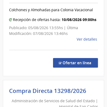
Nacional
Esta
|
Colchones y Almohadas para Colonia Vacacional
|
Dirección
Hospi
General
10/08/2026 09:00hs
Recepción de ofertas hasta:
de
de
Publicado: 05/08/2026 13:55hs | Última
San
los
Modificación: 07/08/2026 13:46hs
Carlo
Servicios
de
Ver detalles
la
comp
Comp
Direc
en la co
Ofertar en línea
18/2
|
Minis
de
Admini
Compra Directa 13298/2026
Defe
de
Naci
Administración de Servicios de Salud del Estado |
Servic
|
Hospital de San Carlos