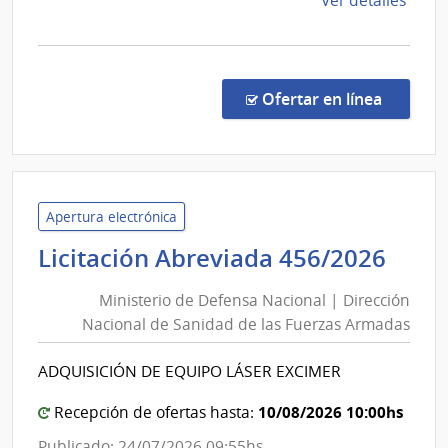
Ver detalles
la
comp
Licit
Abre
en la co
Ofertar en línea
8/20
|
Admin
de
Servi
Apertura electrónica
de
Mini
Licitación Abreviada 456/2026
Salu
de
del
Ministerio de Defensa Nacional | Dirección
Def
Esta
Nacional de Sanidad de las Fuerzas Armadas
Nac
|
|
Hospi
ADQUISICIÓN DE EQUIPO LÁSER EXCIMER
Dire
Maci
Nac
10/08/2026 10:00hs
Recepción de ofertas hasta:
de
Publicado: 24/07/2026 09:55hs