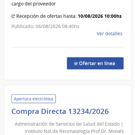
Estado
cargo del proveedor
|
10/08/2026 10:00hs
Centro
Recepción de ofertas hasta:
Departa
Publicado: 06/08/2026 08:40hs
de
de
Ver detalles
Durazno
la
comp
Comp
Direc
en la c
Ofertar en línea
321/
|
Admin
de
Servi
Apertura electrónica
de
Admini
Compra Directa 13234/2026
Salu
de
del
Administración de Servicios de Salud del Estado |
Servic
Esta
Instituto Nal.de Reumatalogía Prof.Dr. Moisés
de
|