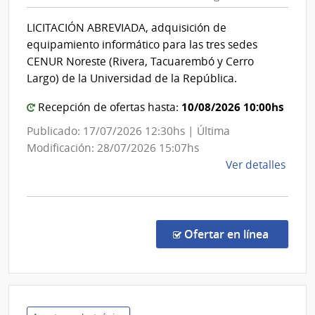
Repúbl
Sani
|
Polici
LICITACIÓN ABREVIADA, adquisición de
Centro
equipamiento informático para las tres sedes
Univer
CENUR Noreste (Rivera, Tacuarembó y Cerro
Region
Largo) de la Universidad de la República.
Nores
10/08/2026 10:00hs
Recepción de ofertas hasta:
Publicado: 17/07/2026 12:30hs | Última
Modificación: 28/07/2026 15:07hs
de
Ver detalles
la
comp
Licit
Abre
en la co
Ofertar en línea
1/20
|
Univ
de