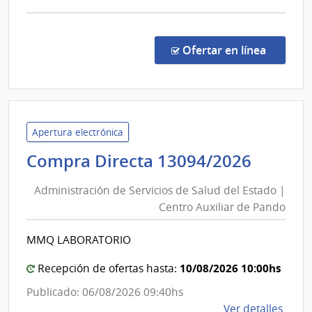
comp
Comp
Direc
en la co
Ofertar en línea
878/
|
Admin
de
Servi
Apertura electrónica
de
Admini
Compra Directa 13094/2026
Salu
de
del
Administración de Servicios de Salud del Estado |
Servic
Esta
Centro Auxiliar de Pando
de
|
Salud
Cent
MMQ LABORATORIO
del
Depa
de
Estad
10/08/2026 10:00hs
Recepción de ofertas hasta:
Salto
|
Publicado: 06/08/2026 09:40hs
Centr
de
Ver detalles