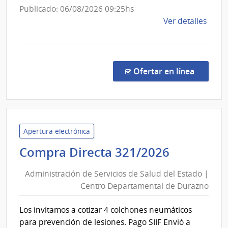
Hospita
Publicado: 06/08/2026 09:25hs
Maciel
de
Ver detalles
la
comp
Comp
Direc
en la co
Ofertar en línea
1341
|
Admin
de
Servi
Apertura electrónica
de
Administ
Compra Directa 321/2026
Salu
de
del
Administración de Servicios de Salud del Estado |
Servicios
Esta
Centro Departamental de Durazno
de
|
Salud
Hospi
Los invitamos a cotizar 4 colchones neumáticos
del
Maci
para prevención de lesiones. Pago SIIF Envió a