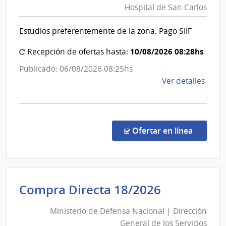
Hospital de San Carlos
de
Salud
Estudios preferentemente de la zona. Pago SIIF
del
Estad
10/08/2026 08:28hs
Recepción de ofertas hasta:
|
Publicado: 06/08/2026 08:25hs
Hospit
de
Ver detalles
de
la
San
comp
Carlos
Comp
Direc
en la co
Ofertar en línea
1329
|
Admin
de
Ministerio
Compra Directa 18/2026
Servi
de
de
Ministerio de Defensa Nacional | Dirección
Defensa
Salu
General de los Servicios
del