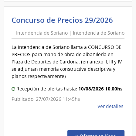
Admin
de
Inten
Concurso de Precios 29/2026
Servi
de
de
Intendencia de Soriano | Intendencia de Soriano
Soria
Salu
|
del
La Intendencia de Soriano llama a CONCURSO DE
Esta
Inten
PRECIOS para mano de obra de albañilería en
|
de
Plaza de Deportes de Cardona. (en anexo II, III y IV
Cent
Soria
se adjuntan memoria constructiva descriptiva y
Auxil
planos respectivamente)
de
Youn
10/08/2026 10:00hs
Recepción de ofertas hasta:
Publicado: 27/07/2026 11:45hs
de
Ver detalles
la
comp
Conc
de
en la c