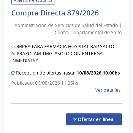
las
Apertura electrónica
Obra
Administ
Compra Directa 879/2026
Sanit
de
del
Administración de Servicios de Salud del Estado |
Servicios
Esta
Centro Departamental de Salto
de
|
Salud
Admin
COMPRA PARA FARMACIA HOSPITAL RAP SALTO:
del
de
ALPRAZOLAM 1MG. *SOLO CON ENTREGA
las
Estado
INMEDIATA*
Obra
|
Sanit
10/08/2026 10:00hs
Centro
Recepción de ofertas hasta:
del
Departa
Publicado: 06/08/2026 11:25hs
Esta
de
de
Ver detalles
Salto
la
comp
Comp
Direc
en la co
Ofertar en línea
879/
|