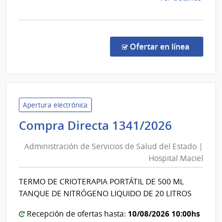
Auxili
la
de
comp
Pando
Comp
Direc
en la co
Ofertar en línea
1309
|
Admin
de
Servi
Apertura electrónica
de
Adminis
Compra Directa 1341/2026
Salu
de
del
Administración de Servicios de Salud del Estado |
Servici
Esta
Hospital Maciel
de
|
Salud
Cent
TERMO DE CRIOTERAPIA PORTÁTIL DE 500 ML
del
Auxil
TANQUE DE NITRÓGENO LIQUIDO DE 20 LITROS
de
Estado
Pand
|
10/08/2026 10:00hs
Recepción de ofertas hasta: