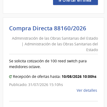
Ofertar en línea
Preci
29/2
|
Inte
Admini
Compra Directa 88160/2026
de
de
Sori
Administración de las Obras Sanitarias del Estado
las
|
| Administración de las Obras Sanitarias del
Obras
Inte
Estado
de
Sanita
Sori
del
Se solicita cotización de 100 reed switch para
Estad
medidores octave.
|
10/08/2026 10:00hs
Admini
Recepción de ofertas hasta:
de
Publicado: 31/07/2026 15:10hs
las
de
Ver detalles
Obras
la
Sanita
comp