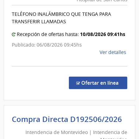
de
Direc
Gene
Salud
TELÉFONO INALÁMBRICO QUE TENGA PARA
de
del
TRANSFERIR LLAMADAS
los
Estad
Servi
|
10/08/2026 09:41hs
Recepción de ofertas hasta:
Hospit
Publicado: 06/08/2026 09:45hs
de
de
Ver detalles
San
la
Carlos
comp
Comp
Direc
en la co
Ofertar en línea
1329
|
Admin
de
Int
Compra Directa D192506/2026
Servi
de
de
Intendencia de Montevideo | Intendencia de
Mon
Salu