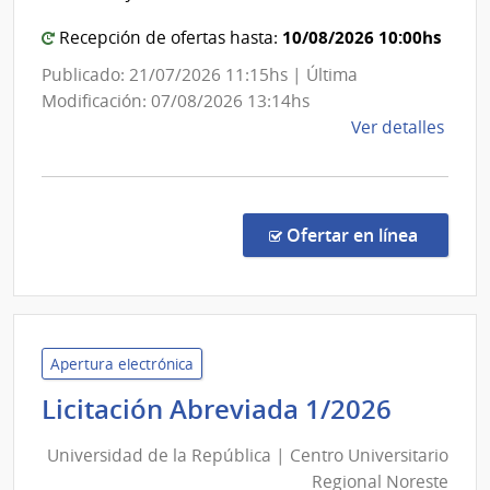
Fuer
Sani
Arma
10/08/2026 10:00hs
Polici
Recepción de ofertas hasta:
Publicado: 21/07/2026 11:15hs | Última
Modificación: 07/08/2026 13:14hs
de
Ver detalles
la
comp
Licit
Abre
en la co
Ofertar en línea
35/2
|
Minis
del
Inter
Apertura electrónica
|
Univer
Licitación Abreviada 1/2026
Direc
de
Naci
Universidad de la República | Centro Universitario
la
de
Regional Noreste