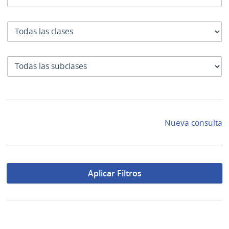
Clase
SubClase
Nueva consulta
Aplicar Filtros