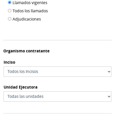
Filtro tipo
Llamados vigentes
por
de
fecha
Todos los llamados
de
publicación
Adjudicaciones
modif
Organismo contratante
Inciso
Unidad Ejecutora