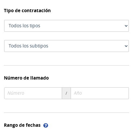
Tipo de contratación
Tipo
de
contratación
Subtipo
de
contratación
Número de llamado
Número
Año
/
de
de
compra
compra
Ayuda
Rango de fechas
sobre