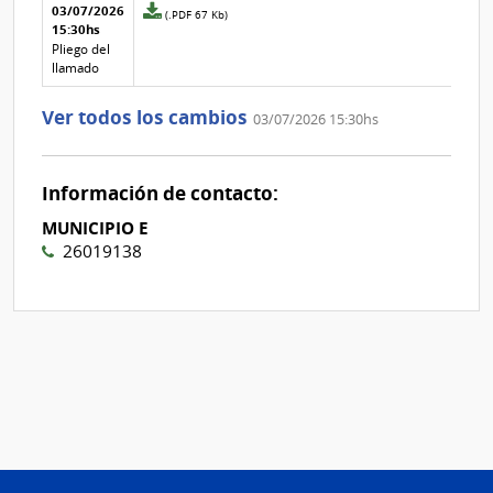
Aclaraciones del llamado
Fecha y
03/07/2026
Archivo
(.PDF 67 Kb)
texto de
Archivo
15:30hs
adjunto
la
de la
de
Pliego del
aclaración
aclaración
la
llamado
aclaración
Nº
Ver todos los cambios
03/07/2026 15:30hs
2
Información de contacto:
MUNICIPIO E
26019138