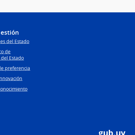
Gestión
es del Estado
co de
 del Estado
e preferencia
innovación
conocimiento
gub.uy