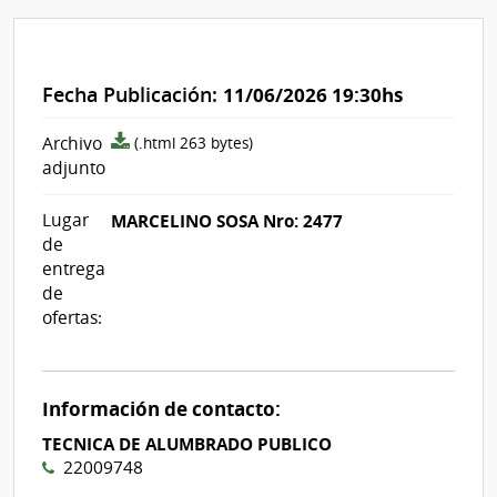
Fecha Publicación:
11/06/2026 19:30hs
archivo
Archivo
(.html 263 bytes)
adjunto/pliego
adjunto
Lugar
MARCELINO SOSA Nro: 2477
de
entrega
de
ofertas:
Información de contacto:
TECNICA DE ALUMBRADO PUBLICO
22009748