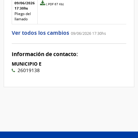
Aclaraciones del llamado
Fecha y
09/06/2026
Archivo
(.PDF 67 Kb)
texto de
Archivo
17:30hs
adjunto
la
de la
de
Pliego del
aclaración
aclaración
la
llamado
aclaración
Nº
Ver todos los cambios
09/06/2026 17:30hs
2
Información de contacto:
MUNICIPIO E
26019138