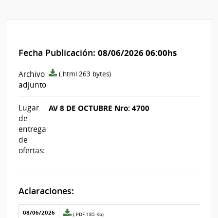
Fecha Publicación:
08/06/2026 06:00hs
archivo
Archivo
(.html 263 bytes)
adjunto/pliego
adjunto
Lugar
AV 8 DE OCTUBRE Nro: 4700
de
entrega
de
ofertas:
Aclaraciones:
Aclaraciones del llamado
Fecha y
08/06/2026
Archivo
(.PDF 185 Kb)