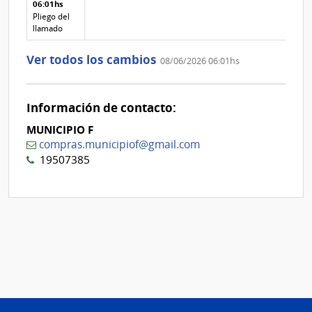
texto de
Archivo
06:01hs
adjunto
la
de la
de
Pliego del
aclaración
aclaración
la
llamado
aclaración
Nº
Ver todos los cambios
08/06/2026 06:01hs
2
Información de contacto:
MUNICIPIO F
compras.municipiof@gmail.com
19507385