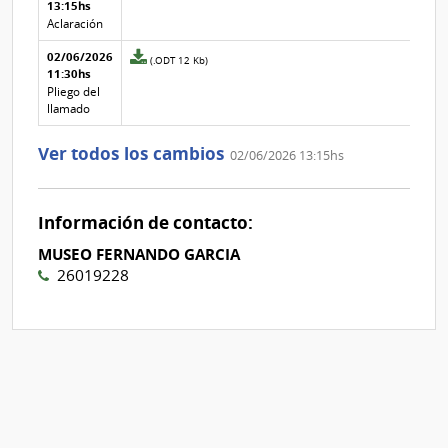
texto de
Archivo
13:15hs
adjunto
la
de la
de
Aclaración
aclaración
aclaración
la
02/06/2026
aclaración
Archivo
(.ODT 12 Kb)
11:30hs
Nº
adjunto
3
de
Pliego del
la
llamado
aclaración
Nº
Ver todos los cambios
02/06/2026 13:15hs
2
Información de contacto:
MUSEO FERNANDO GARCIA
26019228