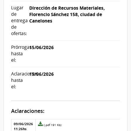
Lugar
Dirección de Recursos Materiales,
de
Florencio Sánchez 158, ciudad de
entrega
Canelones
de
ofertas:
Prórrogas
15/06/2026
hasta
el:
Aclaraciones
15/06/2026
hasta
el:
Aclaraciones:
Aclaraciones del llamado
Fecha y
09/06/2026
Archivo
(.pdf 191 Kb)
texto de
Archivo
11:26hs
adjunto