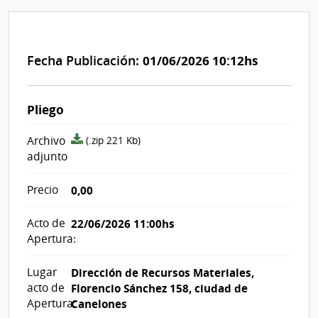
Fecha Publicación:
01/06/2026 10:12hs
Pliego
archivo
Archivo
(.zip 221 Kb)
adjunto/pliego
adjunto
Precio
0,00
Acto de
22/06/2026 11:00hs
Apertura:
Lugar
Dirección de Recursos Materiales,
acto de
Florencio Sánchez 158, ciudad de
Apertura:
Canelones