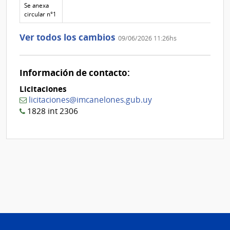
la
de la
de
Se anexa
aclaración
aclaración
la
circular n°1
aclaración
Nº
Ver todos los cambios
09/06/2026 11:26hs
1
Información de contacto:
Licitaciones
licitaciones@imcanelones.gub.uy
1828 int 2306