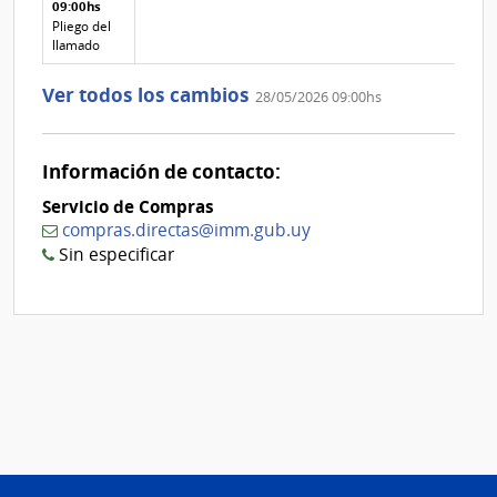
texto de
Archivo
09:00hs
adjunto
la
de la
de
Pliego del
aclaración
aclaración
la
llamado
aclaración
Nº
Ver todos los cambios
28/05/2026 09:00hs
2
Información de contacto:
Servicio de Compras
compras.directas@imm.gub.uy
Sin especificar