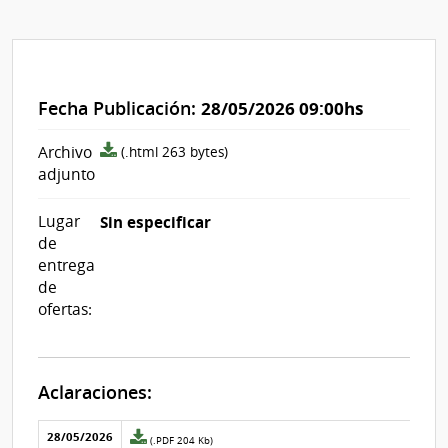
Fecha Publicación:
28/05/2026 09:00hs
archivo
Archivo
(.html 263 bytes)
adjunto/pliego
adjunto
Lugar
Sin especificar
de
entrega
de
ofertas:
Aclaraciones:
Aclaraciones del llamado
Fecha y
28/05/2026
Archivo
(.PDF 204 Kb)