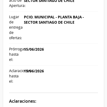
acto de
SECTOR SANTIAGO DE CHILE
Apertura:
Lugar
PCIO. MUNICIPAL - PLANTA BAJA -
de
SECTOR SANTIAGO DE CHILE
entrega
de
ofertas:
Prórrogas
15/06/2026
hasta
el:
Aclaraciones
15/06/2026
hasta
el:
Aclaraciones: