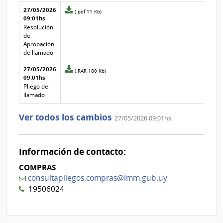
Aclaraciones del llamado
Fecha y
27/05/2026
Archivo
(.pdf 11 Kb)
texto de
Archivo
09:01hs
adjunto
la
de la
de
Resolución
aclaración
aclaración
la
de
aclaración
Aprobación
Nº
de llamado
3
27/05/2026
Archivo
(.RAR 180 Kb)
09:01hs
adjunto
de
Pliego del
la
llamado
aclaración
Nº
Ver todos los cambios
27/05/2026 09:01hs
2
Información de contacto:
COMPRAS
consultapliegos.compras@imm.gub.uy
19506024