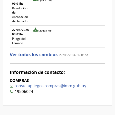
(.pdf 11 Kb)
texto de
Archivo
09:01hs
adjunto
la
de la
de
Resolución
aclaración
aclaración
la
de
aclaración
Aprobación
Nº
de llamado
3
27/05/2026
Archivo
(.RAR 5 Mb)
09:01hs
adjunto
de
Pliego del
la
llamado
aclaración
Nº
Ver todos los cambios
27/05/2026 09:01hs
2
Información de contacto:
COMPRAS
consultapliegos.compras@imm.gub.uy
19506024