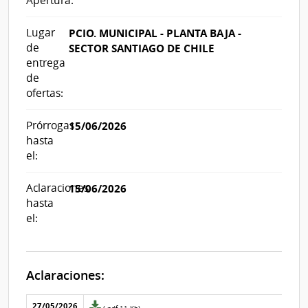
Apertura:
Lugar
PCIO. MUNICIPAL - PLANTA BAJA -
de
SECTOR SANTIAGO DE CHILE
entrega
de
ofertas:
Prórrogas
15/06/2026
hasta
el:
Aclaraciones
15/06/2026
hasta
el:
Aclaraciones:
Aclaraciones del llamado
Fecha y
27/05/2026
Archivo