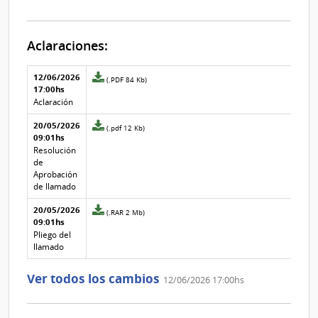
Aclaraciones:
Aclaraciones del llamado
Fecha y
12/06/2026
Archivo
(.PDF 84 Kb)
texto de
Archivo
17:00hs
adjunto
la
de la
de
Aclaración
aclaración
aclaración
la
20/05/2026
aclaración
Archivo
(.pdf 12 Kb)
09:01hs
Nº
adjunto
4
de
Resolución
la
de
aclaración
Aprobación
Nº
de llamado
3
20/05/2026
Archivo
(.RAR 2 Mb)
09:01hs
adjunto
de
Pliego del
la
llamado
aclaración
Nº
Ver todos los cambios
12/06/2026 17:00hs
2