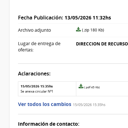
Fecha Publicación:
13/05/2026 11:32hs
archivo
Archivo adjunto
(.zip 180 Kb)
adjunto/pliego
Lugar de entrega de
DIRECCION DE RECURSOS
ofertas:
Aclaraciones:
Aclaraciones del llamado
Fecha y
15/05/2026 15:35hs
Archivo
(.pdf 45 Kb)
texto de
Archivo
adjunto
Se anexa circular Nº1
la
de la
de
aclaración
aclaración
la
Ver todos los cambios
15/05/2026 15:35hs
aclaración
Nº
1
Información de contacto: