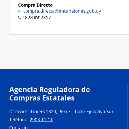
Compra Directa
compra.directa@imcanelones.gub.uy
1828 int 2317
Agencia Reguladora de
Compras Estatales
Dirección:
Liniers 1324, Piso 7 - Torre Ejecutiva Sur
Teléfono:
2903 11 11
Contacto