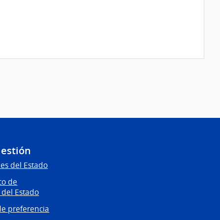
Gestión
es del Estado
co de
 del Estado
e preferencia