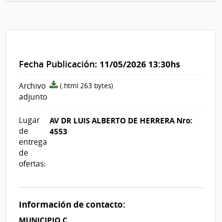
Fecha Publicación:
11/05/2026 13:30hs
archivo
Archivo
(.html 263 bytes)
adjunto/pliego
adjunto
Lugar
AV DR LUIS ALBERTO DE HERRERA Nro:
de
4553
entrega
de
ofertas:
Información de contacto:
MUNICIPIO C