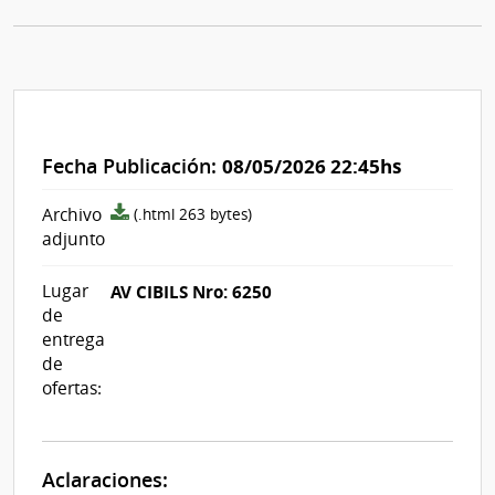
Fecha Publicación:
08/05/2026 22:45hs
archivo
Archivo
(.html 263 bytes)
adjunto/pliego
adjunto
Lugar
AV CIBILS Nro: 6250
de
entrega
de
ofertas:
Aclaraciones: