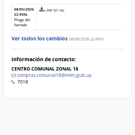
Aclaraciones del llamado
Fecha y
08/05/2026
Archivo
(.PDF 321 Kb)
texto de
Archivo
22:45hs
adjunto
la
de la
de
Pliego del
aclaración
aclaración
la
llamado
aclaración
Nº
Ver todos los cambios
08/05/2026 22:45hs
2
Información de contacto:
CENTRO COMUNAL ZONAL 18
compras.comunal18@imm.gub.uy
7018