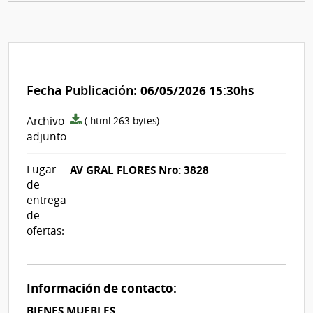
Fecha Publicación:
06/05/2026 15:30hs
archivo
Archivo
(.html 263 bytes)
adjunto/pliego
adjunto
Lugar
AV GRAL FLORES Nro: 3828
de
entrega
de
ofertas:
Información de contacto:
BIENES MUEBLES