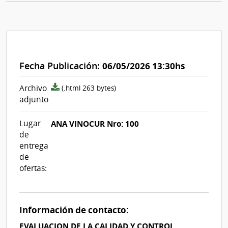
Fecha Publicación:
06/05/2026 13:30hs
archivo
Archivo
(.html 263 bytes)
adjunto/pliego
adjunto
Lugar
ANA VINOCUR Nro: 100
de
entrega
de
ofertas:
Información de contacto:
EVALUACION DE LA CALIDAD Y CONTROL