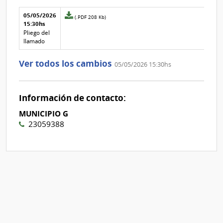
Aclaraciones del llamado
Fecha y
05/05/2026
Archivo
(.PDF 208 Kb)
texto de
Archivo
15:30hs
adjunto
la
de la
de
Pliego del
aclaración
aclaración
la
llamado
aclaración
Nº
Ver todos los cambios
05/05/2026 15:30hs
2
Información de contacto:
MUNICIPIO G
23059388