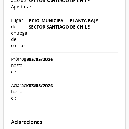
acto de
SECTOR SANTIAGO DE CHILE
Apertura:
Lugar
PCIO. MUNICIPAL - PLANTA BAJA -
de
SECTOR SANTIAGO DE CHILE
entrega
de
ofertas:
Prórrogas
05/05/2026
hasta
el:
Aclaraciones
05/05/2026
hasta
el:
Aclaraciones: