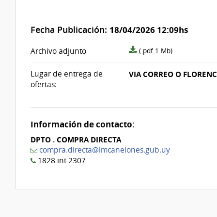
Fecha Publicación:
18/04/2026 12:09hs
archivo
Archivo adjunto
(.pdf 1 Mb)
adjunto/pliego
Lugar de entrega de
VIA CORREO O FLORENC
ofertas:
Información de contacto:
DPTO . COMPRA DIRECTA
compra.directa@imcanelones.gub.uy
1828 int 2307