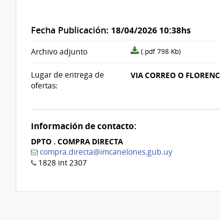
Fecha Publicación:
18/04/2026 10:38hs
archivo
Archivo adjunto
(.pdf 798 Kb)
adjunto/pliego
Lugar de entrega de
VIA CORREO O FLORENC
ofertas:
Información de contacto:
DPTO . COMPRA DIRECTA
compra.directa@imcanelones.gub.uy
1828 int 2307