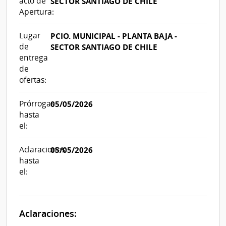
acto de
SECTOR SANTIAGO DE CHILE
Apertura:
Lugar
PCIO. MUNICIPAL - PLANTA BAJA -
de
SECTOR SANTIAGO DE CHILE
entrega
de
ofertas:
Prórrogas
05/05/2026
hasta
el:
Aclaraciones
05/05/2026
hasta
el:
Aclaraciones: