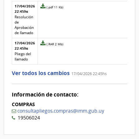
Aclaraciones del llamado
Fecha y
17/04/2026
Archivo
(.pdf 11 Kb)
texto de
Archivo
22:45hs
adjunto
la
de la
de
Resolución
aclaración
aclaración
la
de
aclaración
Aprobación
Nº
de llamado
3
17/04/2026
Archivo
(.RAR 2 Mb)
22:45hs
adjunto
de
Pliego del
la
llamado
aclaración
Nº
Ver todos los cambios
17/04/2026 22:45hs
2
Información de contacto:
COMPRAS
consultapliegos.compras@imm.gub.uy
19506024