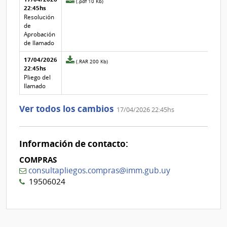
(.pdf 10 Kb)
texto de
Archivo
22:45hs
adjunto
la
de la
de
Resolución
aclaración
aclaración
la
de
aclaración
Aprobación
Nº
de llamado
3
17/04/2026
Archivo
(.RAR 200 Kb)
22:45hs
adjunto
de
Pliego del
la
llamado
aclaración
Nº
Ver todos los cambios
17/04/2026 22:45hs
2
Información de contacto:
COMPRAS
consultapliegos.compras@imm.gub.uy
19506024