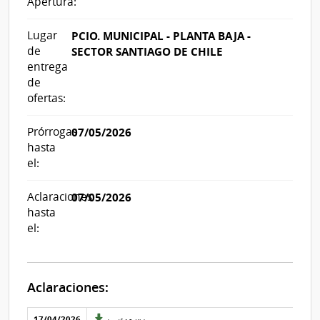
Apertura:
Lugar
PCIO. MUNICIPAL - PLANTA BAJA -
de
SECTOR SANTIAGO DE CHILE
entrega
de
ofertas:
Prórrogas
07/05/2026
hasta
el:
Aclaraciones
07/05/2026
hasta
el:
Aclaraciones:
Aclaraciones del llamado
Fecha y
17/04/2026
Archivo