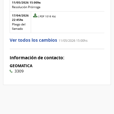
Aclaraciones del llamado
Fecha y
11/05/2026 15:00hs
texto de
Archivo
Resolución Prórroga
la
de la
aclaración
aclaración
17/04/2026
Archivo
(.PDF 1016 Kb)
22:45hs
adjunto
de
Pliego del
la
llamado
aclaración
Nº
Ver todos los cambios
11/05/2026 15:00hs
2
Información de contacto:
GEOMATICA
3309